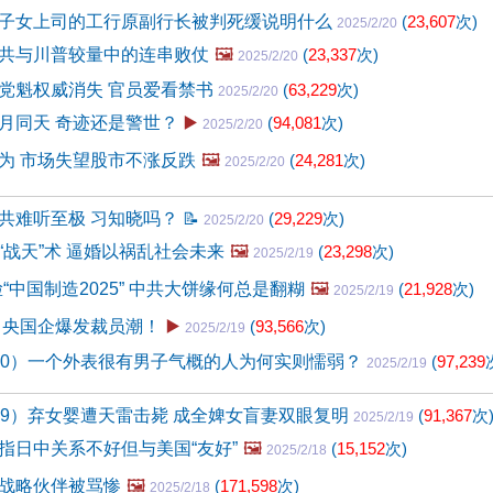
子女上司的工行原副行长被判死缓说明什么
(
23,607
次)
2025/2/20
共与川普较量中的连串败仗
🖼️
(
23,337
次)
2025/2/20
党魁权威消失 官员爱看禁书
(
63,229
次)
2025/2/20
月同天 奇迹还是警世？
▶️
(
94,081
次)
2025/2/20
为 市场失望股市不涨反跌
🖼️
(
24,281
次)
2025/2/20
共难听至极 习知晓吗？
📝
(
29,229
次)
2025/2/20
“战天”术 逼婚以祸乱社会未来
🖼️
(
23,298
次)
2025/2/19
脸“中国制造2025” 中共大饼缘何总是翻糊
🖼️
(
21,928
次)
2025/2/19
 央国企爆发裁员潮！
▶️
(
93,566
次)
2025/2/19
50）一个外表很有男子气概的人为何实则懦弱？
(
97,239
2025/2/19
49）弃女婴遭天雷击毙 成全婢女盲妻双眼复明
(
91,367
次
2025/2/19
指日中关系不好但与美国“友好”
🖼️
(
15,152
次)
2025/2/18
战略伙伴被骂惨
🖼️
(
171,598
次)
2025/2/18