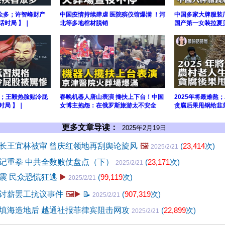
众多；许智峰财产
中国疫情持续肆虐 医院殡仪馆爆满 ！河
中国多家大牌服装
话时局 】｜
北等多地棺材脱销
国产第一女装拉夏
；王毅热脸贴冷屁
春晚机器人唐山表演 搀扶上下台！中国
2025年将最难熬
时局 】｜
女博主抱怨：在俄罗斯旅游太不安全
贪腐后果甩锅给韭
更多文章导读：
2025年2月19日
长王宜林被审 曾庆红领地再刮舆论旋风
🖼️
(
23,414
次)
2025/2/21
记重拳 中共全数败仗盘点（下）
(
23,171
次)
2025/2/21
震 民众恐慌狂逃
▶️
(
99,119
次)
2025/2/21
讨薪罢工抗议事件
🖼️▶️
📝
(
907,319
次)
2025/2/21
填海造地后 越通社报菲律宾阻击网攻
(
22,899
次)
2025/2/21