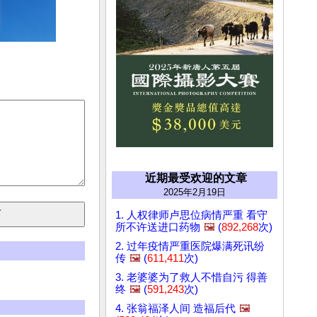
近期最受欢迎的文章
2025年2月19日
1. 人权律师卢思位病情严重 看守
所不许送进口药物
🖼️
(
892,268
次)
2. 过年疫情严重医院爆满死讯纷
传
🖼️
(
611,411
次)
3. 老婆婆为了救人不惜自污 得善
终
🖼️
(
591,243
次)
4. 张翁福泽人间 造福后代
🖼️