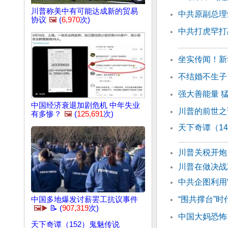
川普称美中有可能达成新的贸易
中共原副总理
协议
🖼️
(
6,970
次)
中共打虎罕打
坐实传闻！新
不结婚不生子
强大善能量 
中国经济衰退加剧危机 中年失业
川普的前世之
有多惨？
🖼️
(
125,691
次)
天下奇谭（1
川普关税开炮
川普在做决战
中共企图利用
“围共撑台”
中国多地爆发讨薪罢工抗议事件
🖼️▶️
📝 (
907,319
次)
中国大妈恐怖
天下奇谭（152）鬼魅传说