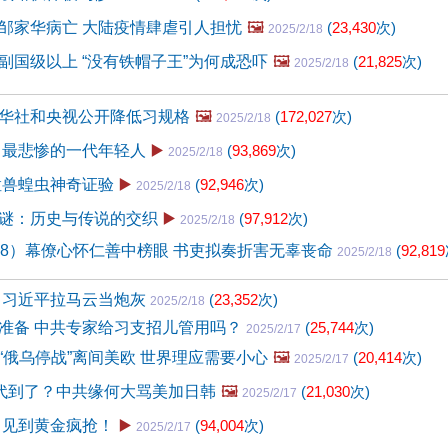
邹家华病亡 大陆疫情肆虐引人担忧
🖼️
(
23,430
次)
2025/2/18
副国级以上 “没有铁帽子王”为何成恐吓
🖼️
(
21,825
次)
2025/2/18
华社和央视公开降低习规格
🖼️
(
172,027
次)
2025/2/18
 最悲惨的一代年轻人
▶️
(
93,869
次)
2025/2/18
猛兽蝗虫神奇证验
▶️
(
92,946
次)
2025/2/18
谜：历史与传说的交织
▶️
(
97,912
次)
2025/2/18
48）幕僚心怀仁善中榜眼 书吏拟奏折害无辜丧命
(
92,819
2025/2/18
 习近平拉马云当炮灰
(
23,352
次)
2025/2/18
准备 中共专家给习支招儿管用吗？
(
25,744
次)
2025/2/17
“俄乌停战”离间美欧 世界理应需要小心
🖼️
(
20,414
次)
2025/2/17
时代到了？中共缘何大骂美加日韩
🖼️
(
21,030
次)
2025/2/17
 见到黄金疯抢！
▶️
(
94,004
次)
2025/2/17