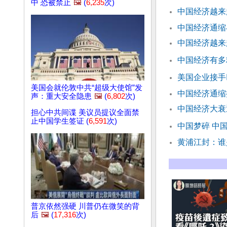
中 恐被禁止
🖼️
(
6,235
次)
中国经济越来
中国经济通缩
中国经济越来
中国经济有多
美国企业接手
美国会就伦敦中共“超级大使馆”发
中国经济通缩
声：重大安全隐患
🖼️
(
6,802
次)
中国经济大衰
担心中共间谍 美议员提议全面禁
止中国学生签证 (
6,591
次)
中国梦碎 中
黄浦江封：谁
普京依然强硬 川普仍在微笑的背
后
🖼️
(
17,316
次)