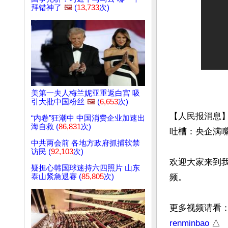
拜错神了
🖼️
(
13,733
次)
美第一夫人梅兰妮亚重返白宫 吸
引大批中国粉丝
🖼️
(
6,653
次)
【人民报消息
“内卷”狂潮中 中国消费企业加速出
海自救 (
86,831
次)
吐槽：央企满嘴
中共两会前 各地方政府抓捕软禁
访民 (
92,103
次)
欢迎大家来到
疑担心韩国球迷持六四照片 山东
泰山紧急退赛 (
85,805
次)
频。

更多视频请看
renminbao
 △