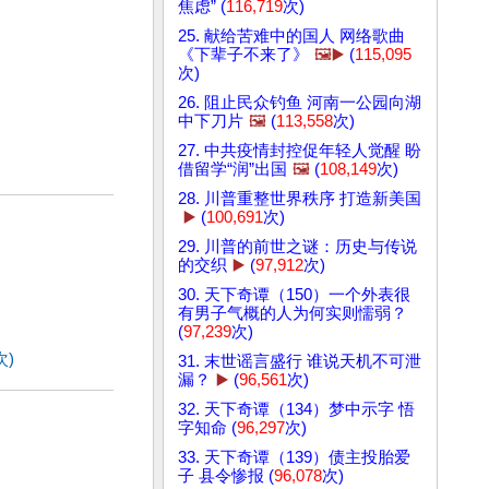
焦虑” (
116,719
次)
25. 献给苦难中的国人 网络歌曲
《下辈子不来了》
🖼️▶️
(
115,095
次)
26. 阻止民众钓鱼 河南一公园向湖
中下刀片
🖼️
(
113,558
次)
27. 中共疫情封控促年轻人觉醒 盼
借留学“润”出国
🖼️
(
108,149
次)
28. 川普重整世界秩序 打造新美国
▶️
(
100,691
次)
29. 川普的前世之谜：历史与传说
的交织
▶️
(
97,912
次)
30. 天下奇谭（150）一个外表很
有男子气概的人为何实则懦弱？
(
97,239
次)
次)
31. 末世谣言盛行 谁说天机不可泄
漏？
▶️
(
96,561
次)
32. 天下奇谭（134）梦中示字 悟
)
字知命 (
96,297
次)
33. 天下奇谭（139）债主投胎爱
子 县令惨报 (
96,078
次)