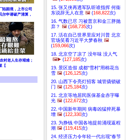
15. 张又侠再透军队听谁指挥 何衞
厂陷困境，上市公司
东说辞无人在意
🖼️
(
168,822
次)
贝尔申请破产清算，
16. 气数已尽 习被普京和金三胖抛
弃？
🖼️
(
168,735
次)
17. 活在自己世界里应对川普 北京
官场笑看习近平大梦春秋
🖼️
(
159,066
次)
18. 北京空了凉了 没年味 没人气
🖼️▶️
(
127,185
次)
；农村老人生存艰难；
菜【
19. 景区造假 成都“雪村”用棉花当
雪
🖼️
(
126,125
次)
20. 山西下令亮灯招客 城管撬锁破
门
🖼️
(
125,184
次)
21. 北京等地居民医保基金赤字曝
光
🖼️
(
122,672
次)
22. 中国新年期间 病毒凶猛猝死暴
增
🖼️
(
122,330
次)
23. 为挣钱 中国各地提前涌现返程
潮
🖼️
(
119,415
次)
24. 经济压力令年轻一代出现“春节