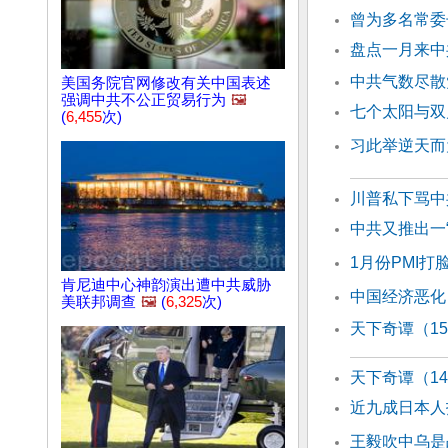
曾为多名常委
盘点一月来中
中共气数尽散
美国务院官网修改有关中国表述
强调中共不公正贸易行为
🖼️
七个太阳与双
(
6,455
次)
习此举逆天而
川普私下骂中
中共又推出一
1月份PMI打
肯尼迪中心神韵演出遭中共威胁
中国经济恶化
美联邦调查
🖼️
(
6,325
次)
天下奇谭（1
天下奇谭（1
近九成日本人
王毅吹中乌是