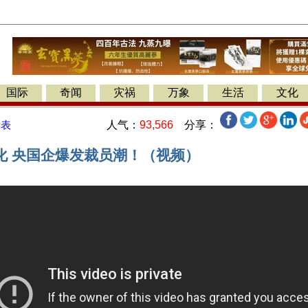
国际
奇闻
灾祸
万象
生活
文化
人气：
93,566
分享：
发表
化 央国企爆发裁员潮！（视频）