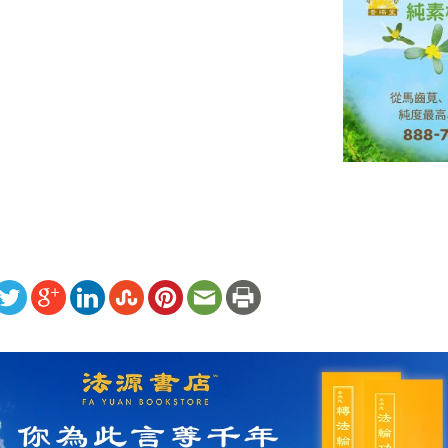
ww.renminbao.com/rmb/articles/2025/2/19/88879.html