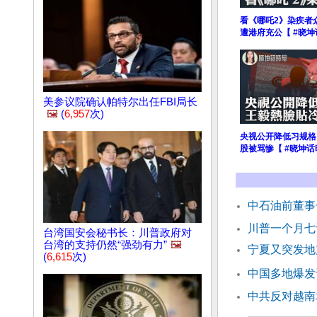
看《哪吒2》染疾者
遭港府充公【 #晓坤
美参议院确认帕特尔出任FBI局长
🖼️
(
6,957
次)
央视公开降低习规格
股被骂惨【 #晓坤话
中石油前董事
川普一个月七
台湾国安会秘书长：川普政府对
台湾的支持仍然“强劲有力”
🖼️
宁夏又突发地
(
6,615
次)
中国多地爆发
中共反对越南