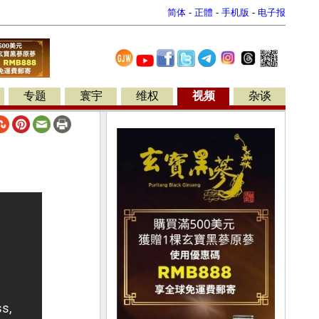
简体
-
正體
-
手机版
-
电子报
专题
寰宇
维权
视频
杂谈