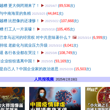
越糟 更大倒闭潮来了！
▶️
(
89,536
次)
2025/4/7
与中南海里的鱼精
(
44,841
次)
2025/3/25
越糟 比想像的还凄惨！
▶️
(
107,668
次)
2025/3/22
糟 打工人一片哀嚎！
▶️
(
105,405
次)
2025/3/18
巴拿马运河的经营权 对中共意味著什么？
🖼️
(
6,999
次)
2025/3/14
持续 老龄化与就业压力升级
(
8,041
次)
2025/3/10
退 各行各业都在哭泣！
▶️
(
108,749
次)
2025/3/8
国企业纷纷逃离中国！
▶️
(
93,169
次)
2025/3/5
是自己人？中国企业家的政治迷思
(
15,503
次)
2025/2/28
人民报视频
2025年2月19日