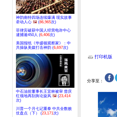
神韵南特四场连续爆满 现实故事
牵动人心
🖼️
(
86,965
次)
菲律宾破获中国人经营电诈中心
逮捕逾450人 (
6,406
次)
美国报纸《华盛顿观察家》：中
共操纵美媒打击神韵 (
6,697
次)
文章网址: http://w
打印机版
分享至：
中石油前董事长王宜林被审 曾庆
红领地再刮舆论旋风
🖼️
(
23,414
次)
川普一个月七记重拳 中共全数败
仗盘点（下） (
23,171
次)