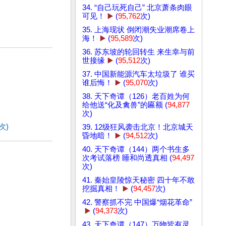
34. “自己玩死自己” 北京萧条肉眼
可见！
▶️
(
95,762
次)
35. 上海现状 倒闭潮失业潮席卷上
海！
▶️
(
95,589
次)
36. 苏东坡的轮回转生 来生幸与前
世接缘
▶️
(
95,512
次)
37. 中国新能源汽车太垃圾了 谁买
谁后悔！
▶️
(
95,070
次)
38. 天下奇谭（126）老百姓为何
给他送“化及禽兽”的匾额 (
94,877
次)
次)
39. 12级狂风袭击北京！北京城天
昏地暗！
▶️
(
94,512
次)
40. 天下奇谭（144）两个书生多
次考试落榜 睡和尚透真相 (
94,497
次)
41. 秦始皇陵惊天秘密 四十年不敢
挖掘真相！
▶️
(
94,457
次)
42. 警察抓不完 中国爆“烟花革命”
▶️
(
94,373
次)
43. 天下奇谭（147）万物皆有灵