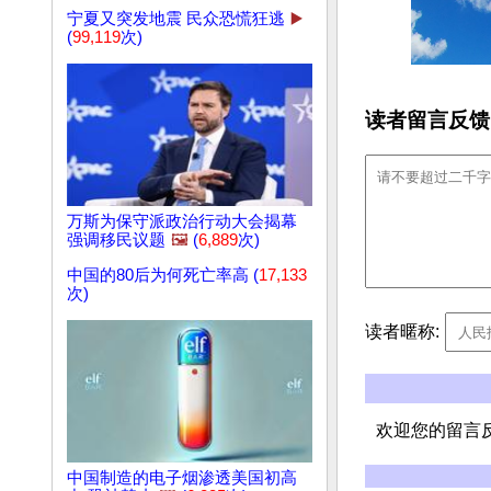
宁夏又突发地震 民众恐慌狂逃
▶️
(
99,119
次)
读者留言反馈
万斯为保守派政治行动大会揭幕
强调移民议题
🖼️
(
6,889
次)
中国的80后为何死亡率高 (
17,133
次)
读者暱称:
欢迎您的留言
中国制造的电子烟渗透美国初高