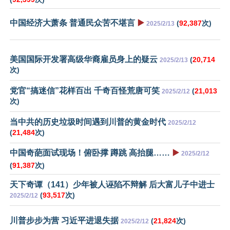
中国经济大萧条 普通民众苦不堪言
▶️
(
92,387
次)
2025/2/13
美国国际开发署高级华裔雇员身上的疑云
(
20,714
2025/2/13
次)
党官“搞迷信”花样百出 千奇百怪荒唐可笑
(
21,013
2025/2/12
次)
当中共的历史垃圾时间遇到川普的黄金时代
2025/2/12
(
21,484
次)
中国奇葩面试现场！俯卧撑 蹲跳 高抬腿……
▶️
2025/2/12
(
91,387
次)
天下奇谭（141）少年被人诬陷不辩解 后大富儿子中进士
(
93,517
次)
2025/2/12
川普步步为营 习近平进退失据
(
21,824
次)
2025/2/12