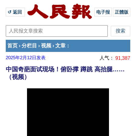
↺ 返回 
电子报
正體版
首页
分栏目
视频
文章
›
›
›
：
2025年2月12日
发表
人气：
91,387
中国奇葩面试现场！俯卧撑 蹲跳 高抬腿……
（视频）