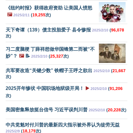
《纽约时报》获得政府资助 让美国人愤怒
🖼️
(
19,255
次)
2025/2/11
天下奇谭（139）债主投胎爱子 县令惨报
(
96,078
2025/2/10
次)
习二度脑梗 丁薛祥想做华国锋第二而被“不
妙”？
🖼️
📝
(
25,327
次)
2025/2/10
共军要改造“关键少数” 铁帽子王呼之欲出
(
21,667
2025/2/10
次)
2025开年惨状 中国职场地狱级开局！
▶️
(
91,206
2025/2/10
次)
美国密集释放挺台信号 习近平误判川普
(
20,228
次)
2025/2/10
中共党魁对付川普的最新四大指示被外界认为徒劳无益
(
18,179
次)
2025/2/9