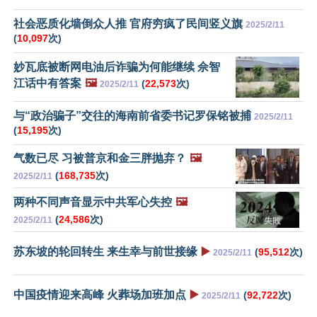
社会恶质化墙倒众人推 官府穷疯了民间竖义旗
2025/2/11
(
10,097
次)
妙瓦底被断网电油后诈骗为何能继续 佘智
江话中有答案
🖼️
(
22,573
次)
2025/2/11
与“政治骗子”交往的海南前省委书记罗保铭被捕
2025/2/11
(
15,195
次)
气数已尽 习被普京和金三胖抛弃？
🖼️
(
168,735
次)
2025/2/11
两种不同声音显示中共军心失控
🖼️
(
24,586
次)
2025/2/11
苏东坡的轮回转生 来生幸与前世接缘
▶️
(
95,512
次)
2025/2/11
中国疫情迎来高峰 火葬场加班加点
▶️
(
92,722
次)
2025/2/11