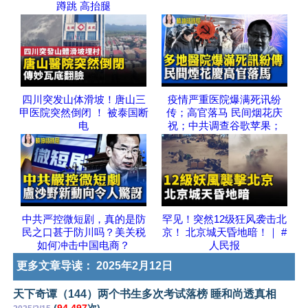
蹲跳 高抬腿
四川突发山体滑坡！唐山三
疫情严重医院爆满死讯纷
甲医院突然倒闭 ！ 被泰国断
传；高官落马 民间烟花庆
电
祝；中共调查谷歌苹果；
中共严控微短剧，真的是防
罕见！突然12级狂风袭击北
民之口甚于防川吗？美关税
京！ 北京城天昏地暗！｜ #
如何冲击中国电商？
人民报
更多文章导读：
2025年2月12日
天下奇谭（144）两个书生多次考试落榜 睡和尚透真相