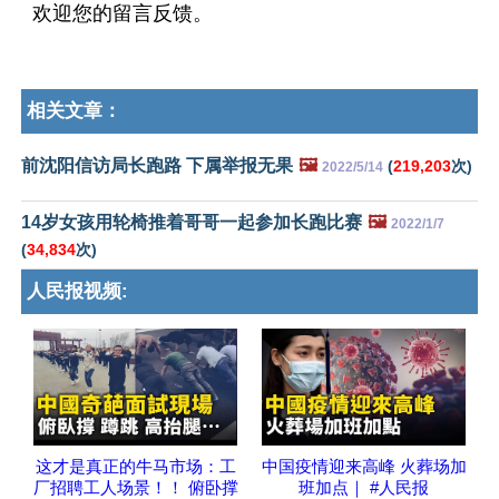
欢迎您的留言反馈。
相关文章：
前沈阳信访局长跑路 下属举报无果
🖼️
(
219,203
次)
2022/5/14
14岁女孩用轮椅推着哥哥一起参加长跑比赛
🖼️
2022/1/7
(
34,834
次)
人民报视频:
这才是真正的牛马市场：工
中国疫情迎来高峰 火葬场加
厂招聘工人场景！！ 俯卧撑
班加点｜ #人民报