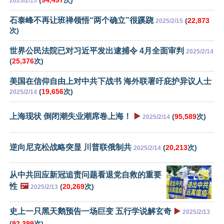
(
94,497
次)
2025/2/15
石泰峰不再让班禅领悟“两个确立”很蹊跷
(
22,873
2025/2/15
次)
世界公民法院已对习近平发出逮捕令 4月全面审判
2025/2/14
(
25,376
次)
美国在信仰自由上对中共下战书 海外联署吁庇护异议人士
(
19,656
次)
2025/2/14
上海现状 倒闭潮失业潮席卷上海！
▶️
(
95,589
次)
2025/2/14
逆向尼克松战略突显 川普联俄制共
(
20,213
次)
2025/2/14
从中共回应新冠追责问题看退党自救的重要
性
🖼️
(
20,269
次)
2025/2/13
史上一只黑天鹅预告一场巨变 五行学说解玄奇
▶️
2025/2/13
(
92,399
次)