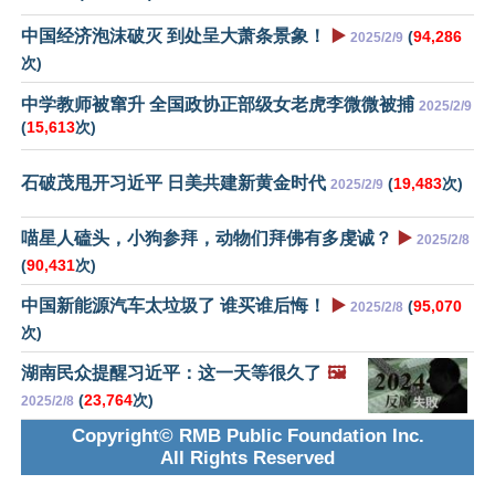
中国经济泡沫破灭 到处呈大萧条景象！
▶️
(
94,286
2025/2/9
次)
中学教师被窜升 全国政协正部级女老虎李微微被捕
2025/2/9
(
15,613
次)
石破茂甩开习近平 日美共建新黄金时代
(
19,483
次)
2025/2/9
喵星人磕头，小狗参拜，动物们拜佛有多虔诚？
▶️
2025/2/8
(
90,431
次)
中国新能源汽车太垃圾了 谁买谁后悔！
▶️
(
95,070
2025/2/8
次)
湖南民众提醒习近平：这一天等很久了
🖼️
(
23,764
次)
2025/2/8
Copyright© RMB Public Foundation Inc.
All Rights Reserved