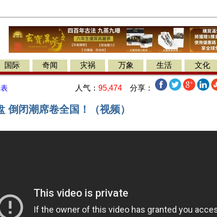
国际
奇闻
灾祸
万象
生活
文化
人气：
95,474
分享：
发表
盘 倒闭潮席卷全国！（视频）