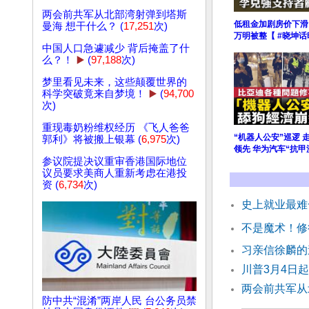
两会前共军从北部湾射弹到塔斯
低租金加剧房价下滑
曼海 想干什么？ (
17,251
次)
万明被整【 #晓坤话
中国人口急遽减少 背后掩盖了什
么？！
▶️
(
97,188
次)
梦里看见未来，这些颠覆世界的
科学突破竟来自梦境！
▶️
(
94,700
次)
重现毒奶粉维权经历 《飞人爸爸
“机器人公安”巡逻 
郭利》将被搬上银幕 (
6,975
次)
领先 华为汽车“抗甲
参议院提决议重审香港国际地位
议员要求美商人重新考虑在港投
资 (
6,734
次)
史上就业最难
不是魔术！修
习亲信徐麟的
川普3月4日
两会前共军从
防中共“混淆”两岸人民 台公务员禁