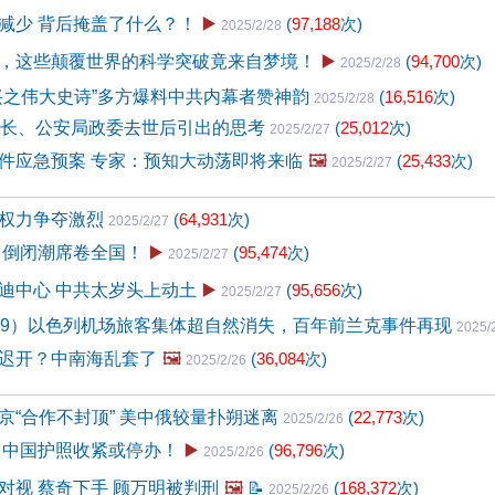
减少 背后掩盖了什么？！
▶️
(
97,188
次)
2025/2/28
，这些颠覆世界的科学突破竟来自梦境！
▶️
(
94,700
次)
2025/2/28
兴之伟大史诗”多方爆料中共内幕者赞神韵
(
16,516
次)
2025/2/28
警长、公安局政委去世后引出的思考
(
25,012
次)
2025/2/27
件应急预案 专家：预知大动荡即将来临
🖼️
(
25,433
次)
2025/2/27
权力争夺激烈
(
64,931
次)
2025/2/27
 倒闭潮席卷全国！
▶️
(
95,474
次)
2025/2/27
迪中心 中共太岁头上动土
▶️
(
95,656
次)
2025/2/27
59）以色列机场旅客集体超自然消失，百年前兰克事件再现
2025/
迟开？中南海乱套了
🖼️
(
36,084
次)
2025/2/26
京“合作不封顶” 美中俄较量扑朔迷离
(
22,773
次)
2025/2/26
 中国护照收紧或停办！
▶️
(
96,796
次)
2025/2/26
对视 蔡奇下手 顾万明被判刑
🖼️
📝
(
168,372
次)
2025/2/26