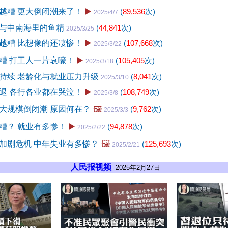
越糟 更大倒闭潮来了！
▶️
(
89,536
次)
2025/4/7
与中南海里的鱼精
(
44,841
次)
2025/3/25
越糟 比想像的还凄惨！
▶️
(
107,668
次)
2025/3/22
糟 打工人一片哀嚎！
▶️
(
105,405
次)
2025/3/18
持续 老龄化与就业压力升级
(
8,041
次)
2025/3/10
退 各行各业都在哭泣！
▶️
(
108,749
次)
2025/3/8
大规模倒闭潮 原因何在？
🖼️
(
9,762
次)
2025/3/3
糟？ 就业有多惨！
▶️
(
94,878
次)
2025/2/22
加剧危机 中年失业有多惨？
🖼️
(
125,693
次)
2025/2/21
人民报视频
2025年2月27日