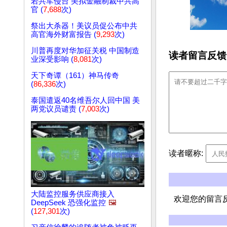
若共军侵台 美拟金融制裁中共高
官 (
7,688
次)
祭出大杀器！美议员促公布中共
高官海外财富报告 (
9,293
次)
川普再度对华加征关税 中国制造
读者留言反馈
业深受影响 (
8,081
次)
天下奇谭（161）神马传奇
(
86,336
次)
泰国遣返40名维吾尔人回中国 美
两党议员谴责 (
7,003
次)
读者暱称:
大陆监控服务供应商接入
欢迎您的留言
DeepSeek 恐强化监控
🖼️
(
127,301
次)