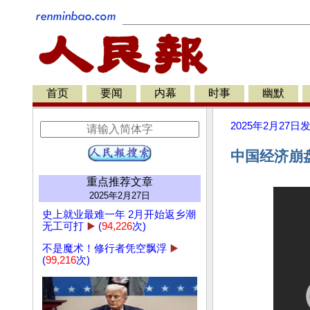
首页
要闻
内幕
时事
幽默
2025年2月27日
中国经济崩
重点推荐文章
2025年2月27日
史上就业最难一年 2月开始返乡潮
无工可打
▶️
(
94,226
次)
不是魔术！修行者凭空飘浮
▶️
(
99,216
次)