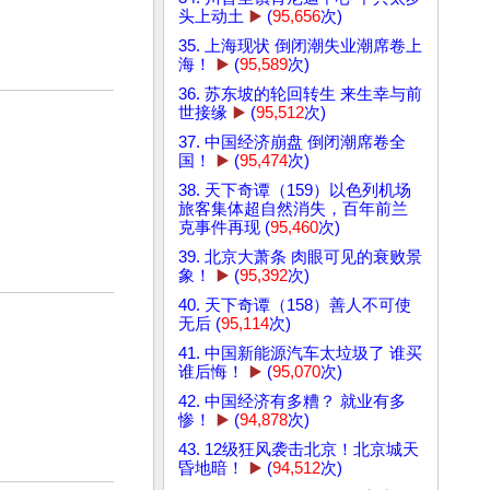
头上动土
▶️
(
95,656
次)
35. 上海现状 倒闭潮失业潮席卷上
海！
▶️
(
95,589
次)
36. 苏东坡的轮回转生 来生幸与前
世接缘
▶️
(
95,512
次)
37. 中国经济崩盘 倒闭潮席卷全
国！
▶️
(
95,474
次)
38. 天下奇谭（159）以色列机场
旅客集体超自然消失，百年前兰
克事件再现 (
95,460
次)
39. 北京大萧条 肉眼可见的衰败景
象！
▶️
(
95,392
次)
40. 天下奇谭（158）善人不可使
无后 (
95,114
次)
41. 中国新能源汽车太垃圾了 谁买
谁后悔！
▶️
(
95,070
次)
42. 中国经济有多糟？ 就业有多
惨！
▶️
(
94,878
次)
43. 12级狂风袭击北京！北京城天
昏地暗！
▶️
(
94,512
次)