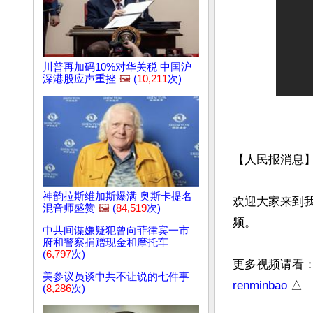
川普再加码10%对华关税 中国沪
深港股应声重挫
🖼️
(
10,211
次)
【人民报消息】
神韵拉斯维加斯爆满 奥斯卡提名
欢迎大家来到
混音师盛赞
🖼️
(
84,519
次)
频。

中共间谍嫌疑犯曾向菲律宾一市
府和警察捐赠现金和摩托车
(
6,797
次)
更多视频请看
美参议员谈中共不让说的七件事
renminbao
 △
(
8,286
次)