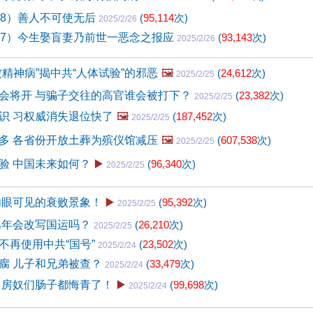
58）善人不可使无后
(
95,114
次)
2025/2/26
57）今生娶盲妻乃前世一恶念之报应
(
93,143
次)
2025/2/26
被精神病”揭中共“人体试验”的邪恶
🖼️
(
24,612
次)
2025/2/25
会将开 与骗子交往的高官谁会被打下？
(
23,382
次)
2025/2/25
识 习权威消失退位快了
🖼️
(
187,452
次)
2025/2/25
多 各省份开放土葬为殡仪馆减压
🖼️
(
607,538
次)
2025/2/25
验 中国未来如何？
▶️
(
96,340
次)
2025/2/25
肉眼可见的衰败景象！
▶️
(
95,392
次)
2025/2/25
巳年会改写国运吗？
(
26,210
次)
2025/2/25
不再使用中共“国号”
(
23,502
次)
2025/2/24
瘸 儿子和兄弟被查？
(
33,479
次)
2025/2/24
 房奴们肠子都悔青了！
▶️
(
99,698
次)
2025/2/24