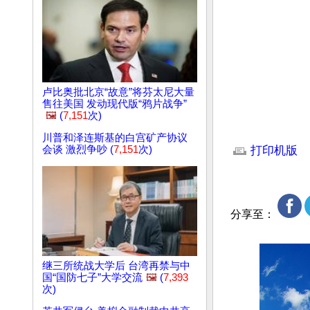
卢比奥批北京“故意”将芬太尼大量
售往美国 发动现代版“鸦片战争”
🖼️
(
7,151
次)
文章网址: http://w
川普和泽连斯基的白宫矿产协议
会谈 激烈争吵 (
7,151
次)
打印机版
分享至：
继三所统战大学后 台湾再禁与中
国“国防七子”大学交流
🖼️
(
7,393
次)