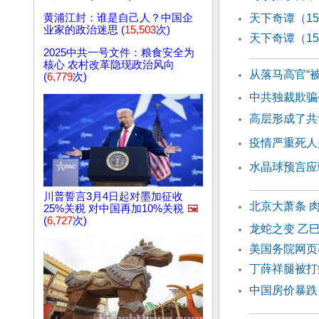
黄浦江封：谁是自己人？中国企
天下奇谭（1
业家的政治迷思 (
15,503
次)
天下奇谭（1
2025中共一号文件：粮食安全为
核心 农村改革隐现政治风向
从落马高官“
(
6,779
次)
中共独裁欺骗
高层形成了共
疫情严重死人
水晶球预言应
川普誓言3月4日起对墨加征收
北京大萧条 
25%关税 对中国再加10%关税
🖼️
(
6,727
次)
龙蛇之变 乙
美国务院网页
丁薛祥腿被打
中国房价暴跌