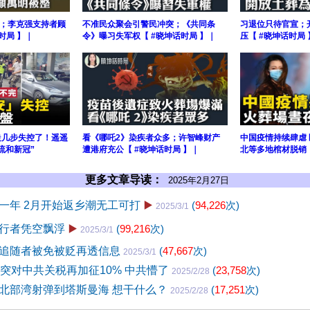
；李克强支持者顾
不准民众聚会引警民冲突；《共同条
习退位只待官宣；
时局 】｜
令》曝习失军权【 #晓坤话时局 】｜
压【 #晓坤话时局 
走几步失控了！遥遥
看《哪吒2》染疾者众多；许智峰财产
中国疫情持续肆虐 
流和新冠”
遭港府充公【 #晓坤话时局 】｜
北等多地棺材脱销
更多文章导读：
2025年2月27日
一年 2月开始返乡潮无工可打
▶️
(
94,226
次)
2025/3/1
行者凭空飘浮
▶️
(
99,216
次)
2025/3/1
追随者被免被贬再透信息
(
47,667
次)
2025/3/1
起突对中共关税再加征10% 中共懵了
(
23,758
次)
2025/2/28
北部湾射弹到塔斯曼海 想干什么？
(
17,251
次)
2025/2/28