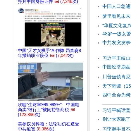
持具中国身份证件
🖼️
(
7,246
次)
中国人口急遽
梦里看见未来
“华夏文化复
48岁一级女
中共发突发事
中国“天才女棋手”AI作弊 罚禁赛8
年撤销职业段位
🖼️
(
7,042
次)
习近平王岐山
中国经济崩盘
川普坐镇肯尼
天下奇谭（1
四中全会为何
吹嘘“生财率999.999%” 中国电
商卖“银行土”被闹捞智商税
🖼️
习近平喊话普
(
123,896
次)
别让大家跑了
美参议员科顿：法轮功仍在遭受
中共迫害 (
8,366
次)
习李握手目不