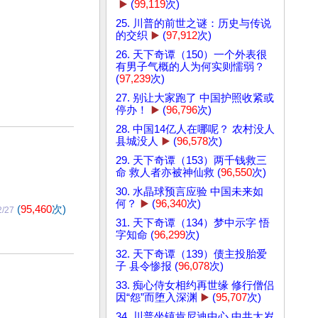
▶️
(
99,119
次)
25. 川普的前世之谜：历史与传说
的交织
▶️
(
97,912
次)
26. 天下奇谭（150）一个外表很
有男子气概的人为何实则懦弱？
(
97,239
次)
27. 别让大家跑了 中国护照收紧或
停办！
▶️
(
96,796
次)
28. 中国14亿人在哪呢？ 农村没人
县城没人
▶️
(
96,578
次)
29. 天下奇谭（153）两千钱救三
命 救人者亦被神仙救 (
96,550
次)
30. 水晶球预言应验 中国未来如
何？
▶️
(
96,340
次)
(
95,460
次)
2/27
31. 天下奇谭（134）梦中示字 悟
字知命 (
96,299
次)
32. 天下奇谭（139）债主投胎爱
子 县令惨报 (
96,078
次)
33. 痴心侍女相约再世缘 修行僧侣
因“怨”而堕入深渊
▶️
(
95,707
次)
34. 川普坐镇肯尼迪中心 中共太岁