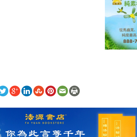
ww.renminbao.com/rmb/articles/2025/2/27/89083.html