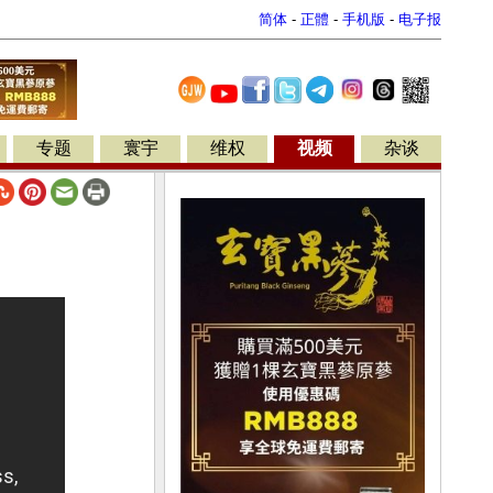
简体
-
正體
-
手机版
-
电子报
专题
寰宇
维权
视频
杂谈