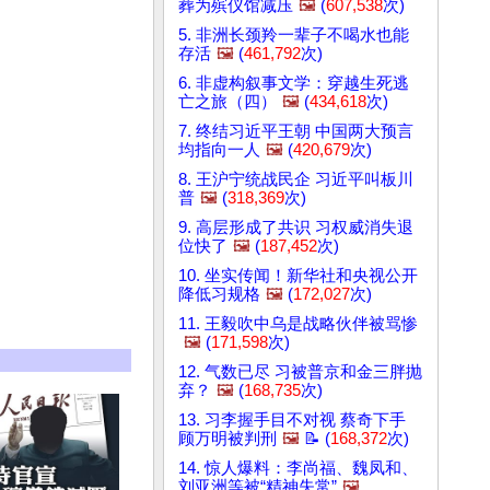
葬为殡仪馆减压
🖼️
(
607,538
次)
5. 非洲长颈羚一辈子不喝水也能
存活
🖼️
(
461,792
次)
6. 非虚构叙事文学：穿越生死逃
亡之旅（四）
🖼️
(
434,618
次)
7. 终结习近平王朝 中国两大预言
均指向一人
🖼️
(
420,679
次)
8. 王沪宁统战民企 习近平叫板川
普
🖼️
(
318,369
次)
9. 高层形成了共识 习权威消失退
位快了
🖼️
(
187,452
次)
10. 坐实传闻！新华社和央视公开
降低习规格
🖼️
(
172,027
次)
11. 王毅吹中乌是战略伙伴被骂惨
🖼️
(
171,598
次)
12. 气数已尽 习被普京和金三胖抛
弃？
🖼️
(
168,735
次)
13. 习李握手目不对视 蔡奇下手
顾万明被判刑
🖼️
📝 (
168,372
次)
14. 惊人爆料：李尚福、魏凤和、
刘亚洲等被“精神失常”
🖼️