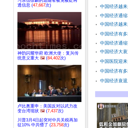
习亲信徐麟的追随者被免被贬再
透信息 (
47,667
次)
中国经济越来
中国经济通缩
中国经济越来
中国经济有多
中国经济通缩
中国经济大衰
神韵闪耀华府 欧洲大使：复兴传
统意义重大
🖼️
(
84,402
次)
中国医院迎来
中国经济有多
中国经济衰退
卢比奥重申：美国反对以武力改
变台湾现状
🖼️
(
7,437
次)
川普3月4日起突对中共关税再加
征10% 中共懵了 (
23,758
次)