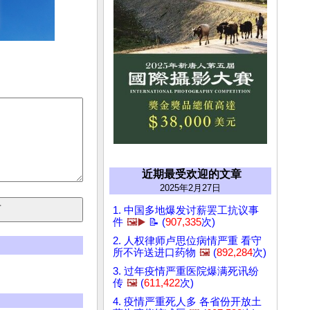
近期最受欢迎的文章
2025年2月27日
1. 中国多地爆发讨薪罢工抗议事
件
🖼️▶️
📝 (
907,335
次)
2. 人权律师卢思位病情严重 看守
所不许送进口药物
🖼️
(
892,284
次)
3. 过年疫情严重医院爆满死讯纷
传
🖼️
(
611,422
次)
4. 疫情严重死人多 各省份开放土