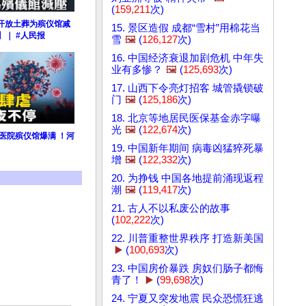
(
159,211
次)
开放土葬为殡仪馆减
15. 景区造假 成都“雪村”用棉花当
】｜ #人民报
雪
🖼️
(
126,127
次)
16. 中国经济衰退加剧危机 中年失
业有多惨？
🖼️
(
125,693
次)
17. 山西下令亮灯招客 城管撬锁破
门
🖼️
(
125,186
次)
18. 北京等地居民医保基金赤字曝
光
🖼️
(
122,674
次)
医院殡仪馆爆满 ！河
19. 中国新年期间 病毒凶猛猝死暴
增
🖼️
(
122,332
次)
20. 为挣钱 中国各地提前涌现返程
潮
🖼️
(
119,417
次)
21. 古人不以私废公的故事
(
102,222
次)
22. 川普重整世界秩序 打造新美国
▶️
(
100,693
次)
23. 中国房价暴跌 房奴们肠子都悔
青了！
▶️
(
99,698
次)
24. 宁夏又突发地震 民众恐慌狂逃