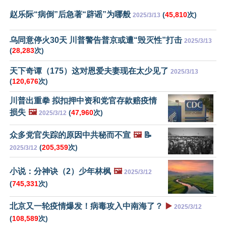
赵乐际“病倒”后急著“辟谣”为哪般
(
45,810
次)
2025/3/13
乌同意停火30天 川普警告普京或遭“毁灭性”打击
2025/3/13
(
28,283
次)
天下奇谭（175）这对恩爱夫妻现在太少见了
2025/3/13
(
120,676
次)
川普出重拳 拟扣押中资和党官存款赔疫情
损失
🖼️
(
47,960
次)
2025/3/12
众多党官失踪的原因中共秘而不宣
🖼️
📝
(
205,359
次)
2025/3/12
小说：分神诀（2）少年林枫
🖼️
2025/3/12
(
745,331
次)
北京又一轮疫情爆发！病毒攻入中南海了？
▶️
2025/3/12
(
108,589
次)