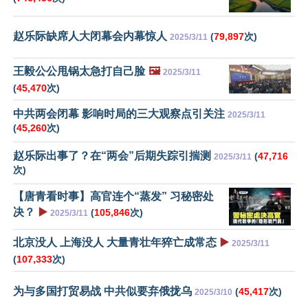
赵乐际缺席人大闭幕会内幕惊人
(
79,897
次)
2025/3/11
王毅公公甩锅太急打自己脸
🖼️
2025/3/11
(
45,470
次)
中共两会闭幕 影响时局的三大观察点引关注
2025/3/11
(
45,260
次)
赵乐际出事了？在“两会”后期失踪引揣测
(
47,716
2025/3/11
次)
【唐青看时事】高官连个“蒸发” 习秘密处
决？
▶️
(
105,846
次)
2025/3/11
北京没人 上海没人 大量青壮年猝亡成常态
▶️
2025/3/11
(
107,333
次)
为与多国打贸易战 中共似要弃俄拢乌
(
45,417
次)
2025/3/10