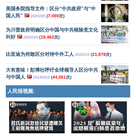
美国务院指导文件：区分“中共政府”与“中
国人民”
🖼️
(
7,490
次)
2025/3/5
为川普政府明确区分中国与中共根除党文化
叫好
🖼️
(
18,462
次)
2025/3/4
比亚迪为何敢区分对待中外工人
(
21,878
次)
2025/1/3
大有意味！彭博社呼吁全球领导人区分中共
与中国人
🖼️
(
44,561
次)
2024/5/10
人民报视频: