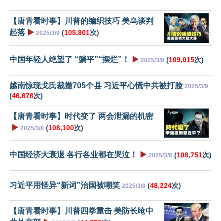
【唐青看时事】川普的编织技巧 美乌谈判
起落
▶️
(
105,801
次)
2025/3/9
中国年轻人绝望了 “躺平”“摆烂”！
▶️
(
109,015
次)
2025/3/9
越南惊现戈氏裁撤705个县 习近平心慌中共被打脸
2025/3/9
(
46,676
次)
【唐青看时事】时代变了 两会泄漏的机密
▶️
(
108,100
次)
2025/3/8
中国经济大衰退 各行各业都在哭泣！
▶️
(
108,751
次)
2025/3/8
习近平用怪异“新词”治国被嘲笑
(
48,224
次)
2025/3/8
【唐青看时事】川普四拳重击 美防长呛中