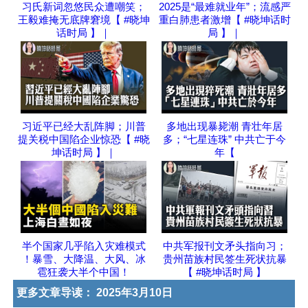
习氏新词忽悠民众遭嘲笑；
2025是“最难就业年”；流感严
王毅难掩无底牌窘境【 #晓坤
重白肺患者激增【 #晓坤话时
话时局 】｜
局 】｜
习近平已经大乱阵脚；川普
多地出现暴毙潮 青壮年居
提关税中国陷企业惊恐【 #晓
多；“七星连珠” 中共亡于今
坤话时局 】｜
年【
半个国家几乎陷入灾难模式
中共军报刊文矛头指向习；
！暴雪、大降温、大风、冰
贵州苗族村民签生死状抗暴
雹狂袭大半个中国！
【 #晓坤话时局 】
更多文章导读：
2025年3月10日