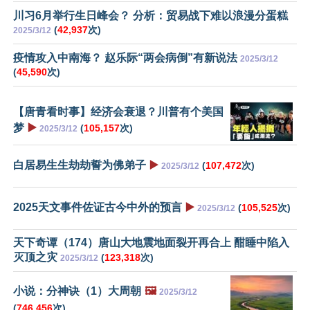
川习6月举行生日峰会？ 分析：贸易战下难以浪漫分蛋糕
(
42,937
次)
2025/3/12
疫情攻入中南海？ 赵乐际“两会病倒”有新说法
2025/3/12
(
45,590
次)
【唐青看时事】经济会衰退？川普有个美国
梦
▶️
(
105,157
次)
2025/3/12
白居易生生劫劫誓为佛弟子
▶️
(
107,472
次)
2025/3/12
2025天文事件佐证古今中外的预言
▶️
(
105,525
次)
2025/3/12
天下奇谭（174）唐山大地震地面裂开再合上 酣睡中陷入
灭顶之灾
(
123,318
次)
2025/3/12
小说：分神诀（1）大周朝
🖼️
2025/3/12
(
746,456
次)