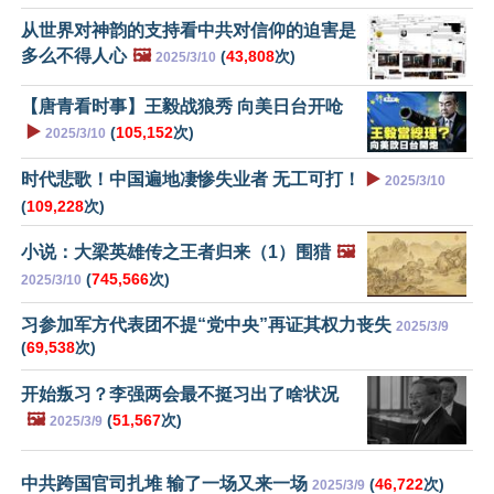
从世界对神韵的支持看中共对信仰的迫害是
多么不得人心
🖼️
(
43,808
次)
2025/3/10
【唐青看时事】王毅战狼秀 向美日台开呛
▶️
(
105,152
次)
2025/3/10
时代悲歌！中国遍地凄惨失业者 无工可打！
▶️
2025/3/10
(
109,228
次)
小说：大梁英雄传之王者归来（1）围猎
🖼️
(
745,566
次)
2025/3/10
习参加军方代表团不提“党中央”再证其权力丧失
2025/3/9
(
69,538
次)
开始叛习？李强两会最不挺习出了啥状况
🖼️
(
51,567
次)
2025/3/9
中共跨国官司扎堆 输了一场又来一场
(
46,722
次)
2025/3/9