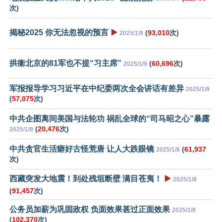
次)
揭秘2025 你无法忽视的预言
▶️
(
93,010
次)
2025/1/9
拱衞北京的81军也不提“习主席”
(
60,696
次)
2025/1/9
军报报导学习习近平在中纪委两次全会讲话有差异
2025/1/9
(
57,075
次)
中共企图离间美国与法轮功 祸乱全球的“司马昭之心”暴露
(
20,476
次)
2025/1/8
中共贪官生活癖好古怪荒唐 让人大跌眼镜
(
61,937
2025/1/8
次)
西藏突发大地震！到处残垣断壁 满目苍夷！
▶️
2025/1/8
(
91,457
次)
公务员加薪为巩固政权 负面效果甚过正面效果
2025/1/8
(
102,370
次)