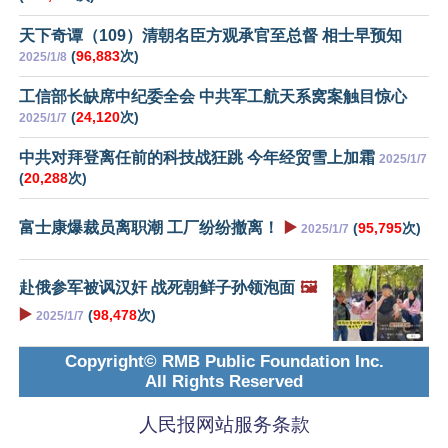
天下奇谭（109）清朝名臣方观承官至总督 相士早预知
(
96,883
次)
2025/1/8
工信部长缺席中纪委全会 中共军工航天系窝案触目惊心
(
24,120
次)
2025/1/7
中共对拜登离任前的科技战狂跳 今年经贸雪上加霜
2025/1/7
(
20,288
次)
富士康爆裁员离职潮 工厂纷纷撤离！
▶️
(
95,795
次)
2025/1/7
赴俄参军被讽汉奸 战死朝鲜子孙领泡面
🖼️
▶️
(
98,478
次)
2025/1/7
Copyright© RMB Public Foundation Inc.
All Rights Reserved
人民报网站服务条款