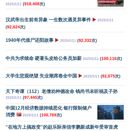
(
918,408
次)
2025/1/11
汉武帝出生前有异象 一生数次遇灵异事件
▶️
2025/1/11
(
92,624
次)
1940年代借尸还阳故事
▶️
(
92,332
次)
2025/1/11
中共为求续命 硬著头皮给公务员加薪
(
100,116
次)
2025/1/11
大学生悲观绝望 失业潮席卷全中国
▶️
(
92,075
次)
2025/1/11
天下奇谭（112）老僧劝种德改命 钱尚书未听祸及子孙
(
97,445
次)
2025/1/11
中国12月经济数据持续恶化 银行限制储户
消费
🖼️
(
100,769
次)
2025/1/11
“在地方上搞政变”的赵乐际亲信李鹏新成新年受审首虎