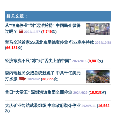
相关文章：
从“怕鬼停业”到“远洋捕捞” 中国民企躲得
过吗？
🖼️
(
7,749
次)
2024/11/27
宝马全球首家5S店北京星德宝停业 行业寒冬持续
2024/10/28
(
66,181
次)
经济寒流不只“冻”到“舌尖上的中国”
(
9,801
次)
2024/9/16
委内瑞拉民众把总统赶跑了 中共千亿美元
打水漂
🖼️▶️
(
38,855
次)
2024/8/2
昔日“大堂王” 深圳洪涛集团全面停业
(
18,919
次)
2024/6/29
大庆矿业勾结武装组织 中非政府勒令停业
(
16,552
2024/6/11
次)