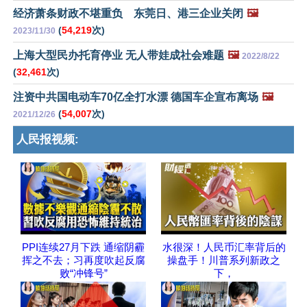
经济萧条财政不堪重负 东莞日、港三企业关闭
🖼️
(
54,219
次)
2023/11/30
上海大型民办托育停业 无人带娃成社会难题
🖼️
2022/8/22
(
32,461
次)
注资中共国电动车70亿全打水漂 德国车企宣布离场
🖼️
(
54,007
次)
2021/12/26
人民报视频:
PPI连续27月下跌 通缩阴霾
水很深！人民币汇率背后的
挥之不去；习再度吹起反腐
操盘手！川普系列新政之
败“冲锋号”
下，