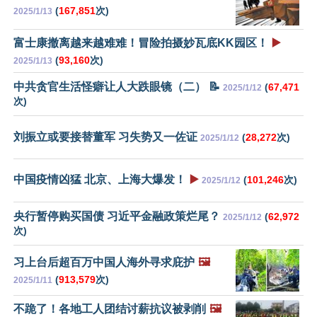
(
167,851
次)
2025/1/13
富士康撤离越来越难难！冒险拍摄妙瓦底KK园区！
▶️
(
93,160
次)
2025/1/13
中共贪官生活怪癖让人大跌眼镜（二） 📝
(
67,471
2025/1/12
次)
刘振立或要接替董军 习失势又一佐证
(
28,272
次)
2025/1/12
中国疫情凶猛 北京、上海大爆发！
▶️
(
101,246
次)
2025/1/12
央行暂停购买国债 习近平金融政策烂尾？
(
62,972
2025/1/12
次)
习上台后超百万中国人海外寻求庇护
🖼️
(
913,579
次)
2025/1/11
不跪了！各地工人团结讨薪抗议被剥削
🖼️