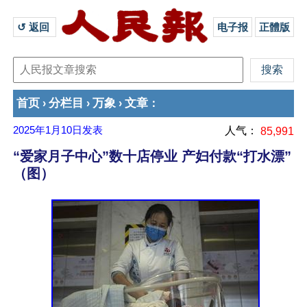
↺ 返回 
电子报
正體版
首页
分栏目
万象
文章
›
›
›
：
2025年1月10日
发表
人气：
85,991
“爱家月子中心”数十店停业 产妇付款“打水漂”
（图）