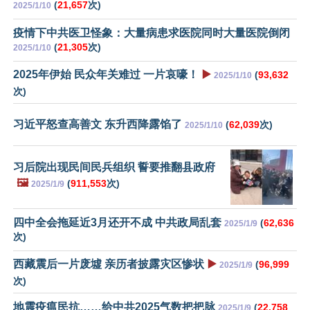
(
21,657
次)
2025/1/10
疫情下中共医卫怪象：大量病患求医院同时大量医院倒闭
(
21,305
次)
2025/1/10
2025年伊始 民众年关难过 一片哀嚎！
▶️
(
93,632
2025/1/10
次)
习近平怒查高善文 东升西降露馅了
(
62,039
次)
2025/1/10
习后院出现民间民兵组织 誓要推翻县政府
🖼️
(
911,553
次)
2025/1/9
四中全会拖延近3月还开不成 中共政局乱套
(
62,636
2025/1/9
次)
西藏震后一片废墟 亲历者披露灾区惨状
▶️
(
96,999
2025/1/9
次)
地震疫瘟民抗……给中共2025气数把把脉
(
22,758
2025/1/9