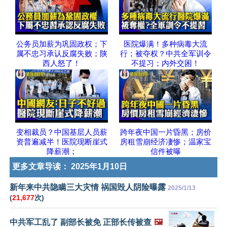
公务员加薪为巩固政权；下
医院爆满！多种病毒大流
属不忠习承认反腐失败；陕
行；被夺权？中共全军训令
西人怒了！
不提习；内外交困！
变相裁员？中国基层人员薪
跨年夜中国一片昏黑；房价
资普遍减半！医院现断崖式
房租雪崩经济凄惨；温家宝
降薪潮；
信件被曝
更多文章导读：
2025年1月10日
新年来中共隐瞒三大灾情 祸国毁人阴险曝露
2025/1/13
(
21,677
次)
中共军工乱了 副部长被免 正部长传被查
🖼️