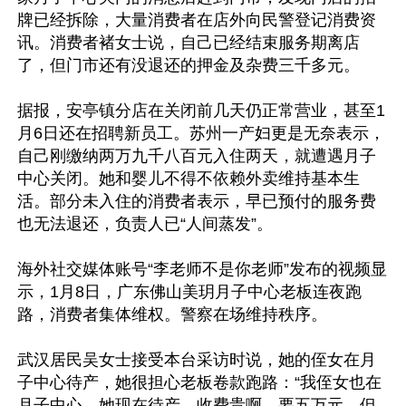
牌已经拆除，大量消费者在店外向民警登记消费资
讯。消费者褚女士说，自己已经结束服务期离店
了，但门市还有没退还的押金及杂费三千多元。

据报，安亭镇分店在关闭前几天仍正常营业，甚至1
月6日还在招聘新员工。苏州一产妇更是无奈表示，
自己刚缴纳两万九千八百元入住两天，就遭遇月子
中心关闭。她和婴儿不得不依赖外卖维持基本生
活。部分未入住的消费者表示，早已预付的服务费
也无法退还，负责人已“人间蒸发”。

海外社交媒体账号“李老师不是你老师”发布的视频显
示，1月8日，广东佛山美玥月子中心老板连夜跑
路，消费者集体维权。警察在场维持秩序。

武汉居民吴女士接受本台采访时说，她的侄女在月
子中心待产，她很担心老板卷款跑路：“我侄女也在
月子中心，她现在待产，收费贵啊，要五万元，但