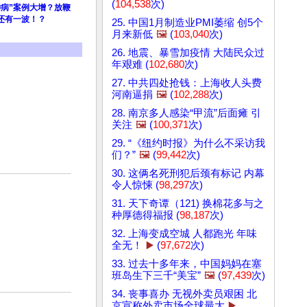
(
104,538
次)
神病”案例大增？放鞭
还有一波！？
25. 中国1月制造业PMI萎缩 创5个
月来新低
🖼️
(
103,040
次)
26. 地震、暴雪加疫情 大陆民众过
年艰难 (
102,680
次)
27. 中共四处抢钱：上海收人头费
河南逼捐
🖼️
(
102,288
次)
28. 南京多人感染“甲流”后面瘫 引
关注
🖼️
(
100,371
次)
29. “《纽约时报》为什么不采访我
们？”
🖼️
(
99,442
次)
30. 这俩名死刑犯后颈有标记 内幕
令人惊悚 (
98,297
次)
31. 天下奇谭（121) 换棉花多与之
种厚德得福报 (
98,187
次)
32. 上海变成空城 人都跑光 年味
全无！
▶️
(
97,672
次)
33. 过去十多年来，中国妈妈在塞
班岛生下三千“美宝”
🖼️
(
97,439
次)
34. 丧事喜办 无视外卖员艰困 北
京宣称外卖市场全球最大
▶️