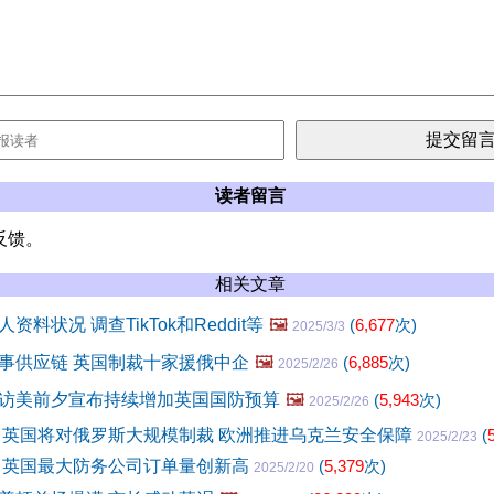
读者留言
反馈。
相关文章
料状况 调查TikTok和Reddit等
🖼️
(
6,677
次)
2025/3/3
事供应链 英国制裁十家援俄中企
🖼️
(
6,885
次)
2025/2/26
访美前夕宣布持续增加英国国防预算
🖼️
(
5,943
次)
2025/2/26
 英国将对俄罗斯大规模制裁 欧洲推进乌克兰安全保障
(
2025/2/23
 英国最大防务公司订单量创新高
(
5,379
次)
2025/2/20