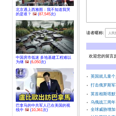
北京遇上西雅图：我不知道我哭
的是谁？
🖼️
(
87,545
次)
读者暱称:
欢迎您的留言
中国房市低迷 多地基建工程难以
为继
🖼️
(
6,050
次)
英国就儿童个人资
打击俄罗斯军
英首相斯塔默
乌俄战三周年
巴拿马的中共军人已在美国的视
全球威胁增加
线中
🖼️
(
10,361
次)