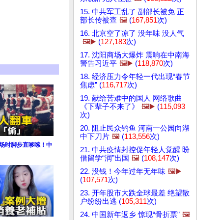
15. 中共军工乱了 副部长被免 正
部长传被查
🖼️
(
167,851
次)
16. 北京空了凉了 没年味 没人气
🖼️▶️
(
127,183
次)
17. 沈阳商场大爆炸 震响在中南海
警告习近平
🖼️▶️
(
118,870
次)
18. 经济压力令年轻一代出现“春节
焦虑” (
116,717
次)
19. 献给苦难中的国人 网络歌曲
《下辈子不来了》
🖼️▶️
(
115,093
次)
20. 阻止民众钓鱼 河南一公园向湖
中下刀片
🖼️
(
113,556
次)
退场时脚步直哆嗦！中
21. 中共疫情封控促年轻人觉醒 盼
借留学“润”出国
🖼️
(
108,147
次)
22. 没钱！今年过年无年味
🖼️▶️
(
107,571
次)
23. 开年股市大跌全球最差 绝望散
户纷纷出逃 (
105,311
次)
24. 中国新年返乡 惊现“骨折票”
🖼️