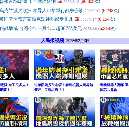
普顿首场爆满 市长感动落泪
🖼️
(
86,899
次)
2025/2/18
乌克兰派兵欧洲 领导人巴黎举行战争会谈
(
5,248
次)
2025/2/17
英国著名预言家帕克观神韵感受非凡
🖼️
(
6,194
次)
2025/2/14
税战助威 台湾今年一月出口超387亿美元
(
5,219
次)
2025/2/8
人民报视频
2025年2月3日
冠还猛 走了很多人！
过年防刺探引非议！春晚机器人跳舞如
春晚机器人翻车 
爆满！｜
僵尸；又现共谍？！
国芯片靠偷