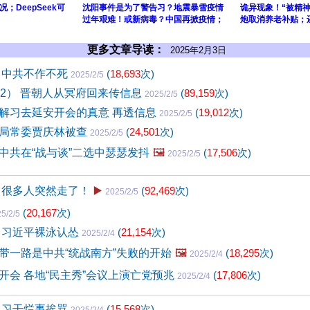
；DeepSeek可
沈阳事件是为了警告习？地震暴雪疫情
诡异现象！“被精
过年艰难！或新病毒？中国再掀疫情；
炮取消养老补贴；
更多文章导读：
2025年2月3日
 中共不作不死
(
18,693
次)
2025/2/5
32） 晋朝人从冥府回来传信息
(
89,159
次)
2025/2/5
解习去延安开会的真意 再透信息
(
19,012
次)
2025/2/5
局常委贾庆林被查
(
24,501
次)
2025/2/5
中共在“战与谈”二选中瑟瑟发抖
🖼️
(
17,506
次)
2025/2/5
 很多人突然走了！
▶️
(
92,469
次)
2025/2/5
(
20,167
次)
5/2/5
 习近平裸泳认怂
(
21,154
次)
2025/2/4
带一路是中共“统战南方”失败的开始
🖼️
(
18,295
次)
2025/2/4
开会 各地“民主秀”会议上演亡党预兆
(
17,806
次)
2025/2/4
 习干烂事挨骂
(
15,568
次)