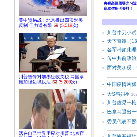
央视高级黑曝光习近况
窃取信用卡资料！
美中贸易战：北京推出四项对美
反制 但力道有限
🖼️
(
5,518
次)
川普牛刀小试
天下奇谭（1
各军种如此理
传中共前政治
面对美加税，
川普暂停对加墨征收关税 两国承
诺加强边境执法
🖼️
(
5,209
次)
中国疫情凶猛
大S与妈祖
202
川普虚晃一枪
巴拿马退出一
委员代表不愿
活在自己世界里应对川普 北京官
川普旗开得胜