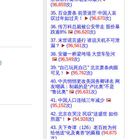
(
96,859
次)
35. 百业萧条 前景迷茫 中国人哀
叹过年如过关！
▶️
(
96,670
次)
36. 传万科总裁被公安带走 股价暴
跌逾8%
🖼️
(
96,620
次)
37. 末世谣言盛行 谁说天机不可泄
漏？
▶️
(
96,561
次)
38. 安徽一桥梁垮塌 大货车坠河
🖼️
(
96,549
次)
)
39. “自己玩死自己” 北京萧条肉眼
可见！
▶️
(
95,762
次)
40. 中共悄悄更改美国务卿译名 网
友嘲讽：制裁的是“卢比奥”不是
“鲁比奥”
🖼️
(
95,631
次)
41. 中国人口连续三年减少
🖼️
(
95,152
次)
42. 北京在哭泣 民叹“这盛世 如你
所愿”！
▶️
(
94,928
次)
43. 天下奇谭（126）老百姓为何
)
给他送“化及禽兽”的匾额 (
94,875
次)