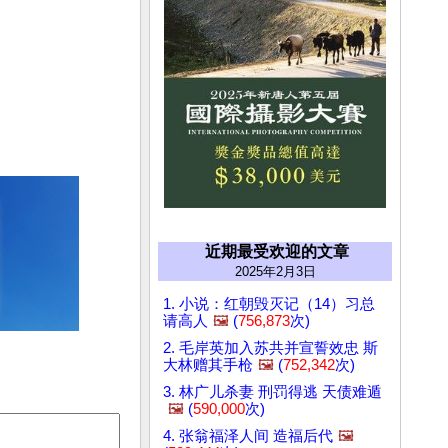
近期最受欢迎的文章
2025年2月3日
1. 小说：红朝毁灭记（14）习总
请高人
🖼️
(
756,873
次)
2. 毛岸英加入苏共并宣誓效忠 斯
大林赠其手枪
🖼️
(
752,342
次)
3. 林广儿杀妻 刑罚得逃 天债难遁
🖼️
(
590,000
次)
4. 张翁福泽人间 造福后代
🖼️