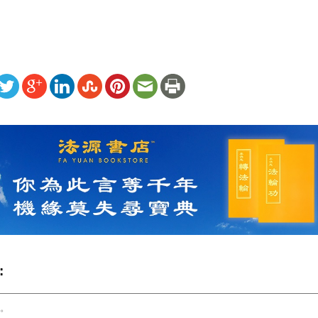
ww.renminbao.com/rmb/articles/2025/2/3/88476.html
: