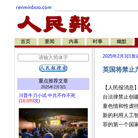
首页
要闻
内幕
时事
幽默
2025年2月3日
发
英国将禁止
重点推荐文章
2025年2月3日
【人民报消息】
川普牛刀小试 中共不作不死
台法律禁止创建
(
18,693
次)
童色情和性虐
新的利用人工
罪的第一个国家