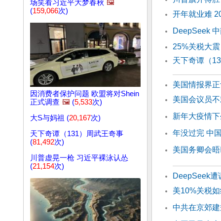
场笑看习近平大梦春秋
🖼️
(
159,066
次)
开年就业难 2
DeepSee
25%关税大
天下奇谭（1
美国情报界正
因消费者保护问题 欧盟将对Shein
美国会议员不
正式调查
🖼️
(
5,533
次)
新年大疫情下
大S与妈祖 (
20,167
次)
年没过完 中
天下奇谭（131）周武王奇事
(
81,492
次)
美国务卿会晤
川普虚晃一枪 习近平裸泳认怂
(
21,154
次)
DeepSee
美10%关税如
中共在京郊建