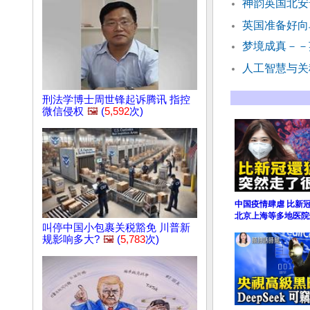
神韵英国北安
英国准备好向
梦境成真－－
人工智慧与关
刑法学博士周世锋起诉腾讯 指控
微信侵权
🖼️
(
5,592
次)
中国疫情肆虐 比新
北京上海等多地医院
叫停中国小包裹关税豁免 川普新
规影响多大?
🖼️
(
5,783
次)