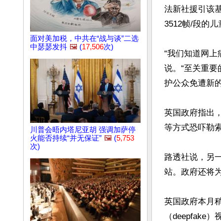
法新社援引该
3512帧/段的
面对美加税，中共在“战与谈”二选
中瑟瑟发抖
🖼️
(
17,506
次)
“我们知道网
说。“至关重
护公众免遭新的
英国政府指出
等方式恐吓勒索
川普会晤内塔尼亚胡 强调加萨停
火能否持续“并无保证”
🖼️
(
5,753
次)
路透社说，另
站。政府还将为
英国政府本月
（deepfa