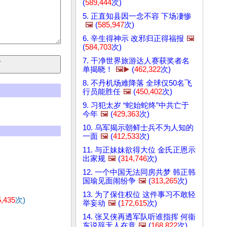
(
589,444
次)
5. 正直知县因一念不容 下场凄惨
🖼️
(
585,947
次)
6. 辛生得神示 改邪归正得福报
🖼️
(
584,703
次)
7. 干净世界旅游达人赛获奖者名
单揭晓！
🖼️▶️
(
462,322
次)
8. 不丹机场难降落 全球仅50名飞
行员能胜任
🖼️
(
450,402
次)
9. 习犯太岁 “蛇始蛇终”中共亡于
今年
🖼️
(
429,363
次)
10. 乌军揭示朝鲜士兵不为人知的
一面
🖼️
(
412,533
次)
11. 与正妹妹欲得大位 金氏正恩示
出家规
🖼️
(
314,746
次)
12. 一个中国无法同房共梦 韩正韩
国瑜见面闹纷争
🖼️
(
313,265
次)
13. 为了保住权位 这件事习不敢轻
5,435
次)
举妄动
🖼️
(
172,615
次)
14. 张又侠再透军队听谁指挥 何衞
东说辞无人在意
🖼️
(
168,822
次)