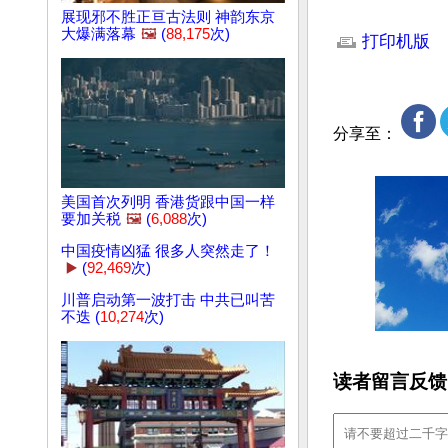
文章网址: http://w
展现邪不胜正亘古法则 神韵东京
大爆满落幕
🖼️
(
88,175
次)
打印机版
分享至：
美国首次列明 香港货跟中国一样
要加关税
🖼️
(
6,088
次)
中国疫情凶猛 很多人突然走了！
▶️
(
92,469
次)
川普启动第一波打击 中共已叫苦
不迭 (
10,274
次)
读者留言反馈