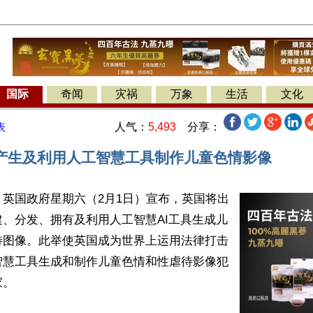
国际
奇闻
灾祸
万象
生活
文化
人气：
5,493
分享：
表
产生及利用人工智慧工具制作儿童色情影像
英国政府星期六（2月1日）宣布，英国将出
、分发、拥有及利用人工智慧AI工具生成儿
待图像。此举使英国成为世界上运用法律打击
智慧工具生成和制作儿童色情和性虐待影像犯
。
