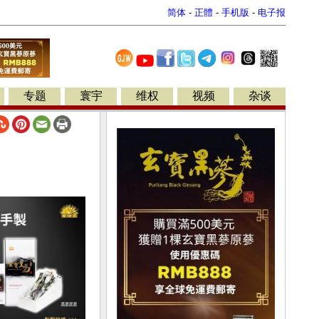
简体
-
正體
-
手机版
-
电子报
专题
寰宇
维权
视频
杂谈