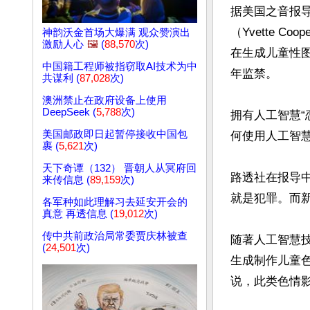
据美国之音报
（Yvette 
神韵沃金首场大爆满 观众赞演出
激励人心
🖼️
(
88,570
次)
在生成儿童性
中国籍工程师被指窃取AI技术为中
年监禁。

共谋利 (
87,028
次)
澳洲禁止在政府设备上使用
DeepSeek (
5,788
次)
拥有人工智慧“
美国邮政即日起暂停接收中国包
何使用人工智慧
裹 (
5,621
次)
天下奇谭（132） 晋朝人从冥府回
路透社在报导
来传信息 (
89,159
次)
就是犯罪。而新
各军种如此理解习去延安开会的
真意 再透信息 (
19,012
次)
传中共前政治局常委贾庆林被查
随著人工智慧
(
24,501
次)
生成制作儿童
说，此类色情影