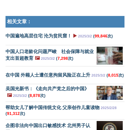
相关文章：
中国遍地高层住宅 沦为贫民窟！
▶️
(
99,846
次)
2025/3/2
中国人口老龄化问题严峻 社会保障与就业
支出首超教育
🖼️
(
7,298
次)
2025/3/2
在中国 外籍人士遭任意拘留风险正在上升
(
8,015
次)
2025/3/2
吴国光新书：《走向共产党之后的中国》
🖼️
(
8,878
次)
2025/3/2
帮助女儿了解中国传统文化 父亲创作儿童读物
2025/2/28
(
91,312
次)
企图非法向中国出口敏感技术 北州男子认