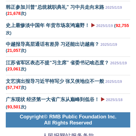
韩正参加川普“总统就职典礼” 习中共走向末路
2025/1/19
(
21,678
次)
史上最惨淡中国年 年货市场哀鸿遍野！
▶️
(
92,755
2025/1/19
次)
中越报导高层通话有差异 习还能出访越南？
2025/1/19
(
21,057
次)
江苏省军区表态不提“习主席” 省委书记啥态度？
2025/1/19
(
23,061
次)
文艺演出报导习近平特写少 张又侠地位不一般
2025/1/19
(
57,747
次)
广东现状 经济第一大省广东从巅峰到低谷！
▶️
2025/1/18
(
93,501
次)
Copyright© RMB Public Foundation Inc.
All Rights Reserved
人民报网站服务条款