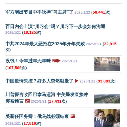
军方演出节目中不吹捧“习主席”了
(
58,441
次)
2025/1/22
百日内会上演“川习会”吗？川习下一步会如何沟通
(
19,125
次)
2025/1/21
中共2024年最大恶招在2025年开年失败
(
22,915
2025/1/21
次)
没钱！今年过年无年味
🖼️▶️
2025/1/21
(
107,569
次)
中国疫情失控？好多人突然就走了
▶️
(
93,083
次)
2025/1/21
川普誓言收回巴拿马运河 中美爆发直接冲
突被预言
🖼️
(
17,431
次)
2025/1/21
美新任国务卿：俄乌战必须结束
🖼️
(
17,816
次)
2025/1/21