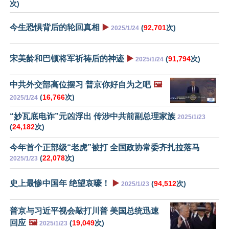
次)
今生恐惧背后的轮回真相
▶️
(
92,701
次)
2025/1/24
宋美龄和巴顿将军祈祷后的神迹
▶️
(
91,794
次)
2025/1/24
中共外交部高位摆习 普京你好自为之吧
🖼️
(
16,766
次)
2025/1/24
“妙瓦底电诈”元凶浮出 传涉中共前副总理家族
2025/1/23
(
24,182
次)
今年首个正部级“老虎”被打 全国政协常委齐扎拉落马
(
22,078
次)
2025/1/23
史上最惨中国年 绝望哀嚎！
▶️
(
94,512
次)
2025/1/23
普京与习近平视会敲打川普 美国总统迅速
回应
🖼️
(
19,049
次)
2025/1/23