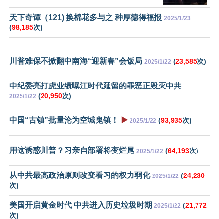
天下奇谭（121) 换棉花多与之 种厚德得福报
2025/1/23
(
98,185
次)
川普难保不掀翻中南海“迎新春”会饭局
(
23,585
次)
2025/1/22
中纪委亮打虎业绩曝江时代延留的罪恶正毁灭中共
(
20,950
次)
2025/1/22
中国“古镇”批量沦为空城鬼镇！
▶️
(
93,935
次)
2025/1/22
用这诱惑川普？习亲自部署将变烂尾
(
64,193
次)
2025/1/22
从中共最高政治原则改变看习的权力弱化
(
24,230
2025/1/22
次)
美国开启黄金时代 中共进入历史垃圾时期
(
21,772
2025/1/22
次)