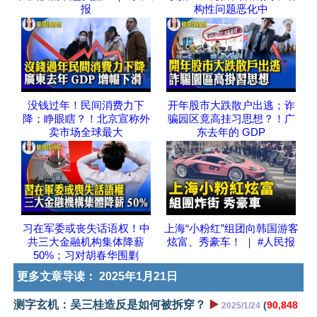
报
构性问题恶化中
没钱过年！民间消费力下
开年股市大跌散户出逃；诈
降；睁眼瞎？！北京宣称外
骗园区竟高挂习思想？！广
卖市场全球最大
东去年的 GDP
习在军委或丧失话语权！中
上海“小粉红”组团向韩国游客
共三大金融机构集体降薪
炫富、秀豪车！ ｜ #人民报
50%；习对胡春华围剿
更多文章导读：
2025年1月21日
测字玄机：吴三桂造反是如何被拆穿？
▶️
(
90,848
2025/1/24