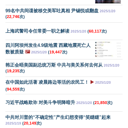
99名中共间谍被移交美军吐真相 尹锡悦或翻盘
2025/1/20
(
22,746
次)
上海武警司令任常委一职之解读
(
60,117
次)
2025/1/20
四川阿坝州发生4.9级地震 西藏地震死亡人
数被质疑
🖼️
(
19,447
次)
2025/1/20
韩正会晤美国副总统万斯 中共与美关系何去何从
2025/1/20
(
19,235
次)
在中国如此活著 凌晨路边等活的农民工！
▶️
2025/1/20
(
94,559
次)
习近平战略欺诈 对美斗争明降暗升
(
21,850
次)
2025/1/20
中共对川普的“不确定性”产生幻想变得“笑瞇瞇”起来
(
20,149
次)
2025/1/19