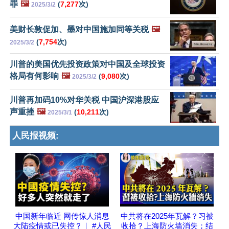
罪
🖼️
(
7,277
次)
2025/3/2
美财长敦促加、墨对中国施加同等关税
🖼️
(
7,754
次)
2025/3/2
川普的美国优先投资政策对中国及全球投资
格局有何影响
🖼️
(
9,080
次)
2025/3/2
川普再加码10%对华关税 中国沪深港股应
声重挫
🖼️
(
10,211
次)
2025/3/1
人民报视频:
中国新年临近 网传惊人消息
中共将在2025年瓦解？习被
大陆疫情或已失控？｜ #人民
收拾？上海防火墙消失；结