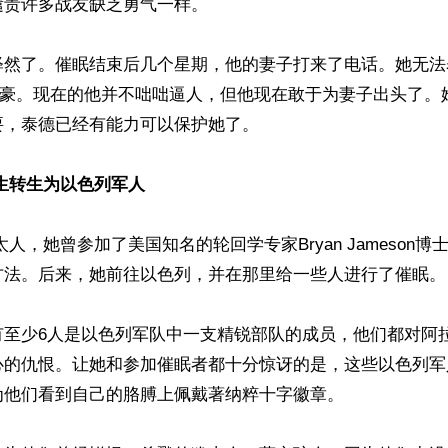
责许多战友缺乏勇气一样。

释然了。催眠结束后几个星期，他的妻子打来了电话。她无法
的自豪。现在的他并不咄咄逼人，但他现在敢于为妻子出头了。
，泰德已经有能力可以保护她了。

生转生为以色列军人
方法。后来，她前往以色列，并在那里给一些人进行了催眠。

有至少6人是以色列军队中一支精锐部队的成员，他们都对阿
心的仇恨。让她和参加催眠者都十分惊讶的是，这些以色列军
他们看到自己的胳膊上佩戴著纳粹十字徽章。
