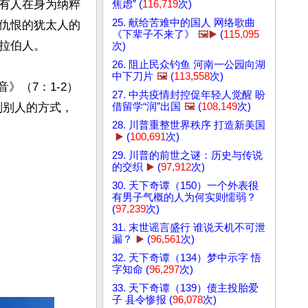
有人在身为纳粹
焦虑” (
116,719
次)
25. 献给苦难中的国人 网络歌曲
仇恨的犹太人的
《下辈子不来了》
🖼️▶️
(
115,095
伯人。

次)
26. 阻止民众钓鱼 河南一公园向湖
中下刀片
🖼️
(
113,558
次)
音》（7：1-2）
27. 中共疫情封控促年轻人觉醒 盼
借留学“润”出国
🖼️
(
108,149
次)
判别人的方式，
28. 川普重整世界秩序 打造新美国
▶️
(
100,691
次)
29. 川普的前世之谜：历史与传说
的交织
▶️
(
97,912
次)
30. 天下奇谭（150）一个外表很
有男子气概的人为何实则懦弱？
(
97,239
次)
31. 末世谣言盛行 谁说天机不可泄
漏？
▶️
(
96,561
次)
32. 天下奇谭（134）梦中示字 悟
字知命 (
96,297
次)
33. 天下奇谭（139）债主投胎爱
子 县令惨报 (
96,078
次)