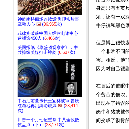
身高只有五英
须，还有一双
神韵南特四场连续爆满 现实故事
牵动人心
🖼️
(
86,965
次)
牛仔裤和黑色摩
菲律宾破获中国人经营电诈中心
逮捕逾450人 (
6,406
次)
但是博士很快
美国报纸《华盛顿观察家》：中
一个非常不同
共操纵美媒打击神韵 (
6,697
次)
害。相反，他
因为对自己很
在随后的催眠
个贫苦的佃农
中石油前董事长王宜林被审 曾庆
出现在了错误
红领地再刮舆论旋风
🖼️
(
23,414
次)
奶牛和猪或被
川普一个月七记重拳 中共全数败
间变成了彻骨的
仗盘点（下） (
23,171
次)