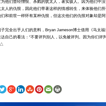
世为他们曾经憎恨、杀戮的犹太人，著实骇人。因为他们中没
犹太人的仇恨，因此他们带著这样的情感转生，来体验他们所
他们和前世一样怀有某种仇恨，但这次他们的仇恨对象却是阿拉
完全出乎人们的意料，Bryan Jameson博士借用《马太福
表达自己的看法：“不要评判别人，以免被评判。因为你们评
△

）
ww.renminbao.com/rmb/articles/2025/2/19/88868.html