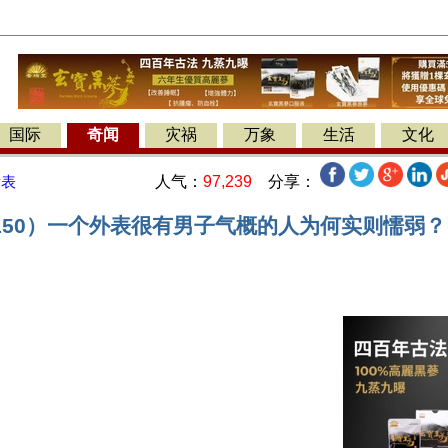
国际
奇闻
灾祸
万象
生活
文化
人气：
97,239
分享：
发表
150）一个外表很有男子气概的人为何实则懦弱？

