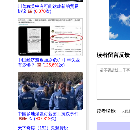
川普称美中有可能达成新的贸易
协议
🖼️
(
6,970
次)
读者留言反馈
中国经济衰退加剧危机 中年失业
有多惨？
🖼️
(
125,691
次)
读者暱称:
中国多地爆发讨薪罢工抗议事件
🖼️▶️
📝 (
907,319
次)
天下奇谭（152）鬼魅传说