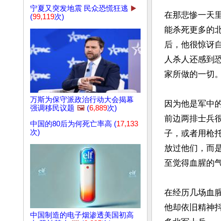
宁夏又突发地震 民众恐慌狂逃
▶️
在那悲惨一天
(
99,119
次)
能杀死更多的
后，他很惊讶
人杀人还感到
家所做的一切。
万斯为保守派政治行动大会揭幕
因为他是军中
强调移民议题
🖼️
(
6,889
次)
前边两排士兵
中国的80后为何死亡率高 (
17,133
次)
子，或者用枪
放过他们，而
至觉得血腥的气
在经历几场血
他却依旧精神
中国制造的电子烟渗透美国初高