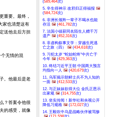
(
589,464
次)
5. 辛生得神示 改邪归正得福报
🖼️
(
584,724
次)
更重要。最终，
6. 非洲长颈羚一辈子不喝水也能
大家也清楚这有
存活
🖼️
(
461,782
次)
7. 法国小镇获同名陌生人赠千万
定送他去后方担
遗产
🖼️
(
452,316
次)
8. 非虚构叙事文学：穿越生死逃
亡之旅（四）
🖼️
(
434,618
次)
9. 习犯太岁 “蛇始蛇终”中共亡于
一个无情的混
今年
🖼️
(
429,363
次)
10. 终结习近平王朝 中国两大预言
均指向一人
🖼️
(
420,679
次)
11. 乌军揭示朝鲜士兵不为人知的
子。他最后是老
一面
🖼️
(
412,533
次)
12. 与正妹妹欲得大位 金氏正恩示
出家规
🖼️
(
314,755
次)
13. 坐实传闻！新华社和央视公开
么？答案令他很
降低习规格
🖼️
(
172,027
次)
夫的感受，就像
14. 王毅吹中乌是战略伙伴被骂惨
🖼️
(
171,598
次)