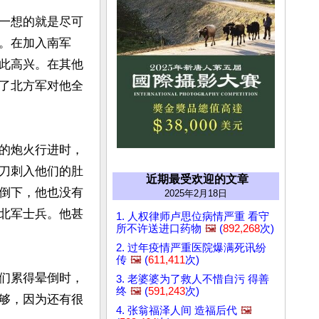
一想的就是尽可
。在加入南军
此高兴。在其他
了北方军对他全
的炮火行进时，
刀刺入他们的肚
近期最受欢迎的文章
倒下，他也没有
2025年2月18日
北军士兵。他甚
1. 人权律师卢思位病情严重 看守
所不许送进口药物
🖼️
(
892,268
次)
2. 过年疫情严重医院爆满死讯纷
传
🖼️
(
611,411
次)
们累得晕倒时，
3. 老婆婆为了救人不惜自污 得善
终
🖼️
(
591,243
次)
够，因为还有很
4. 张翁福泽人间 造福后代
🖼️