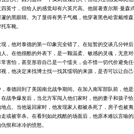
尺四英寸，但给人的感觉却有六英尺高。他留著查尔斯·曼森
深邃的黑眼睛。为了显得有男子气概，他穿著黑色哈雷戴维森
托车靴。

发现，他对泰德的第一印象完全错了。在短暂的交谈几分钟后
的人。在他很酷的外表下，是一颗温柔、敏感的灵魂，无意对
非常害怕，甚至形容自己是一个懦夫，会不惜一切代价避免任
鄙视，他决定来找博士找一找其懦弱的来源，是否可以让自己
中，泰德回到了美国南北战争期间。在加入南军部队前，他是
。在战争爆发后，当北方军闯入他们家时，他的妻子和孩子恰
的地点。当他返回家时，他发现家人都被杀死了，房子也被夷
偷走或被宰杀。在看到如此残酷的场面后，他原本难以言喻的
仇恨和冰冷的愤怒。
