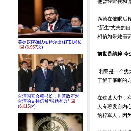
他曾经鄙视和谴
泰德在催眠后
“新生”丈夫
相信如果她需要
美参议院确认帕特尔出任FBI局长
🖼️
(
6,957
次)
前世是纳粹 今
 利亚是一个犹太人，她曾参加了美国知名的轮回学专家Bryan Jameson博士的一个研讨会，
了解了催眠的
台湾国安会秘书长：川普政府对
在这些人中，
台湾的支持仍然“强劲有力”
🖼️
(
6,615
次)
人有著发自内
纳粹军人，因为