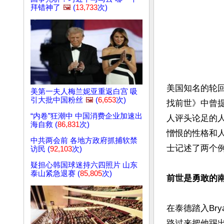
拜错神了
🖼️
(
13,733
次)
美国知名的轮回学
美第一夫人梅兰妮亚重返白宫 吸
引大批中国粉丝
🖼️
(
6,653
次)
找前世》中曾
“内卷”狂潮中 中国消费企业加速出
人评头论足的
海自救 (
86,831
次)
憎恨的性格和人生
中共两会前 各地方政府抓捕软禁
士记述了两个例
访民 (
92,103
次)
疑担心韩国球迷持六四照片 山东
泰山紧急退赛 (
85,805
次)
前世是勇敢的南
在泰德踏入Br
路过来把他踢