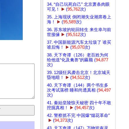
34. “自己玩死自己” 北京萧条肉眼
可见！
▶️
(
95,762
次)
35. 上海现状 倒闭潮失业潮席卷上
海！
▶️
(
95,589
次)
36. 苏东坡的轮回转生 来生幸与前
世接缘
▶️
(
95,512
次)
37. 中国新能源汽车太垃圾了 谁买
谁后悔！
▶️
(
95,070
次)
38. 天下奇谭（126）老百姓为何
给他送“化及禽兽”的匾额 (
94,877
次)
39. 12级狂风袭击北京！北京城天
昏地暗！
▶️
(
94,512
次)
40. 天下奇谭（144）两个书生多
次考试落榜 睡和尚透真相 (
94,497
次)
41. 秦始皇陵惊天秘密 四十年不敢
挖掘真相！
▶️
(
94,457
次)
42. 警察抓不完 中国爆“烟花革命”
▶️
(
94,373
次)
43. 天下奇谭（147）万物皆有灵