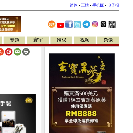
简体
-
正體
-
手机版
-
电子报
专题
寰宇
维权
视频
杂谈