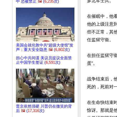
多北军士兵。

中 恐被禁止
🖼️
(
6,235
次)
在催眠中，他
他的上级注意
些不正常，其
任监狱守衞。

美国会就伦敦中共“超级大使馆”发
声：重大安全隐患
🖼️
(
6,802
次)
在担任监狱守
担心中共间谍 美议员提议全面禁
止中国学生签证 (
6,591
次)
蛋”。

战争结束后，
死的，死前对一
在生命快结束
普京依然强硬 川普仍在微笑的背
惊讶。那就是
后
🖼️
(
17,316
次)