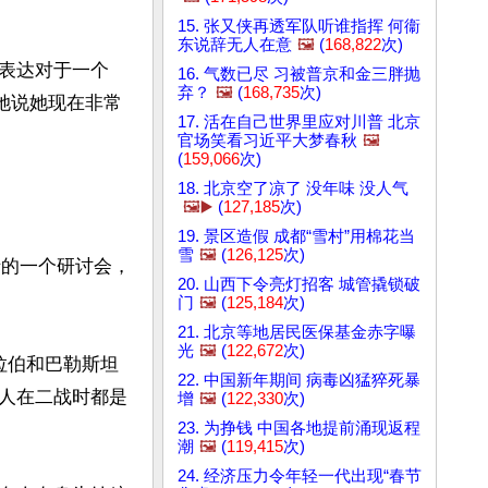
15. 张又侠再透军队听谁指挥 何衞
东说辞无人在意
🖼️
(
168,822
次)
表达对于一个
16. 气数已尽 习被普京和金三胖抛
弃？
🖼️
(
168,735
次)
她说她现在非常
17. 活在自己世界里应对川普 北京
官场笑看习近平大梦春秋
🖼️
(
159,066
次)
18. 北京空了凉了 没年味 没人气
🖼️▶️
(
127,185
次)
19. 景区造假 成都“雪村”用棉花当
雪
🖼️
(
126,125
次)
20. 山西下令亮灯招客 城管撬锁破
门
🖼️
(
125,184
次)
21. 北京等地居民医保基金赤字曝
光
🖼️
(
122,672
次)
拉伯和巴勒斯坦
22. 中国新年期间 病毒凶猛猝死暴
人在二战时都是
增
🖼️
(
122,330
次)
23. 为挣钱 中国各地提前涌现返程
潮
🖼️
(
119,415
次)
24. 经济压力令年轻一代出现“春节