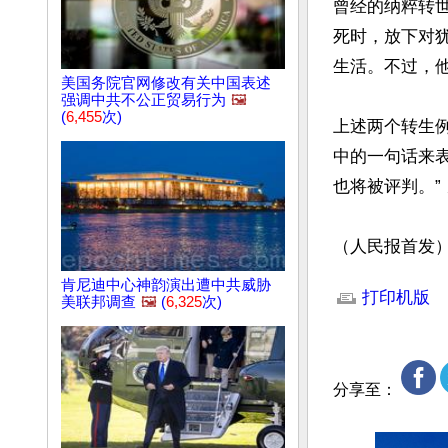
曾经的纳粹转
死时，放下对
生活。不过，
美国务院官网修改有关中国表述
强调中共不公正贸易行为
🖼️
(
6,455
次)
上述两个转生例子
中的一句话来
也将被评判。” 
（人民报首发
文章网址: http://w
肯尼迪中心神韵演出遭中共威胁
打印机版
美联邦调查
🖼️
(
6,325
次)
分享至：