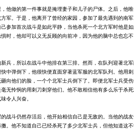
里，他做的第一件事就是掩埋妻子和儿子的尸体。之后，他唯
北方军。于是，他离开了曾经的家园，参加了最先遇到的南军
自己参加首次战斗是如此平静，当他杀死一个北方军时他是如
恐惧时，他却可以义无反顾的向前冲，因为他的脑中总也忘不


的新兵，所以在战斗中他排在第三排。然而，在队列迎著北军
很快中弹倒下，他很快便直面穿著蓝军服的北军队列。他用刺
托砸向他们的脸，一个个北军士兵倒下了。即便北军士兵受伤
是毫无怜悯的用刺刀刺穿他们。他不敢相信他有多么乐于杀死
味令人兴奋。

腥的战斗仍然存活后，他开始相信自己是无敌的。当他的战友
抖擞。他不知道自己已经杀死了多少北军士兵，但他知道这不