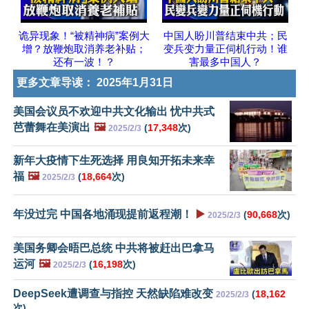
诡异现象！“被精神病”案例大
中国人盼川普结束中共；民
增？放鞭炮取消养老补贴；
变兵变力量正伺机行动！谁
还有一波！？
害最多中国人？
更多文章导读：
2025年1月31日
美国会议员不欢迎中共文化输出 忧中共式
芭蕾舞在美演出
🖼️
(
17,348
次)
2025/2/3
新年大疫情下生死选择 用良知开拓未来幸
福
🖼️
(
18,664
次)
2025/2/3
年没过完 中国各地涌现提前返程潮！
▶️
(
90,668
次)
2025/2/3
美国务卿会晤巴总统 中共将被赶出巴拿马
运河
🖼️
(
16,198
次)
2025/2/3
DeepSeek遭调查与指控 天然缺陷难改变
(
18,162
2025/2/3
次)