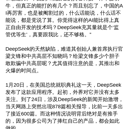
牛，但真正的能打的有几个？而且别忘了，中国的A
I再厉害，也是被阉割过的，什么话能说，什么话不
能说，都是党说了算。你觉得这样的AI能比得上真
正自由开发的技术吗？DeepSeek充其量就是个‘监
管优等生’，真要跟我比，还不够格。”

DeepSeek的天然缺陷，难道其创始人兼首席执行官
梁文锋和中共高层不知晓吗？给梁文锋多少个胆子
敢欺骗中共高层呢？尤其值得注意的是，其推出和
火爆的时间点。

1月20日，在美国总统就职典礼这一天，DeepSeek
发布了这款应用程序。起初，外界对它并没有太多
关注。到了24日，涉及DeepSeek的新闻开始激增，
当天网路上突然出现878篇相关报导，比前一天多出
了接近600篇。而这种情况说明背后绝对是有推手
的，因为很多公司为了捧红自己的产品，都会如此
做的。
