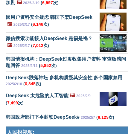
加剧
🖼️
(
6,997
次)
2025/2/19
因用户资料安全疑虑 韩国下架DeepSeek
🖼️
(
6,148
次)
2025/2/17
微信搜索功能接入DeepSeek 是福是祸？
🖼️
(
7,012
次)
2025/2/17
韩国情报机构：DeepSeek过度收集用户资料 审查敏感问
题回答
(
5,852
次)
2025/2/11
DeepSeek跌落神坛 多机构质疑其安全性 多个国家禁用
(
6,845
次)
2025/2/10
DeepSeek 太危险的人工智能
🖼️
2025/2/9
(
7,499
次)
韩国政府部门下令封锁DeepSeek#
(
6,129
次)
2025/2/7
人民报视频: