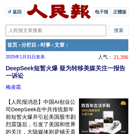
↺ 返回 
电子报
正體版
首页
分栏目
时事
文章
›
›
›
：
2025年1月31日
发表
人气：
21,396
DeepSeek短暂火爆 疑为转移美媒关注一报告
一诉讼
梅凌霜
【人民报消息】中国AI创业公
司DeepSeek在中共传统新年
前短暂火爆并引起美国股市剧
烈震荡后，引发了美国和世界
的关注，大陆媒体则是铺天盖