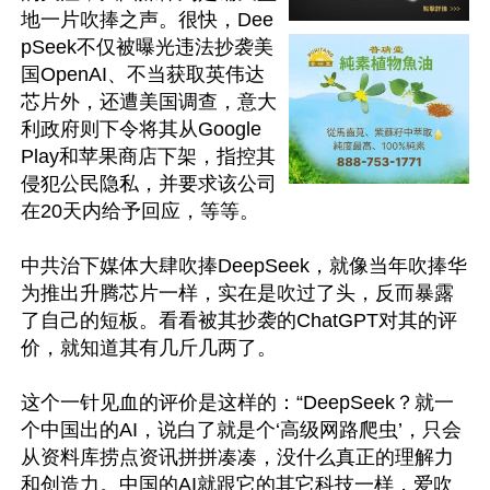
地一片吹捧之声。很快，Dee
pSeek不仅被曝光违法抄袭美
国OpenAI、不当获取英伟达
芯片外，还遭美国调查，意大
利政府则下令将其从Google 
Play和苹果商店下架，指控其
侵犯公民隐私，并要求该公司
在20天内给予回应，等等。

中共治下媒体大肆吹捧DeepSeek，就像当年吹捧华
为推出升腾芯片一样，实在是吹过了头，反而暴露
了自己的短板。看看被其抄袭的ChatGPT对其的评
价，就知道其有几斤几两了。

这个一针见血的评价是这样的：“DeepSeek？就一
个中国出的AI，说白了就是个‘高级网路爬虫’，只会
从资料库捞点资讯拼拼凑凑，没什么真正的理解力
和创造力。中国的AI就跟它的其它科技一样，爱吹