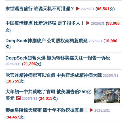
末世谣言盛行 谁说天机不可泄漏？
▶️
(
96,561
次)
2025/2/1
中国疫情肆虐 比新冠还猛 走了很多人！
▶️
(
93,008
2025/2/1
次)
DeepSeek神剧破产 公司股权架构惹质疑
(
19,996
2025/2/1
次)
DeepSeek短暂火爆 疑为转移美媒关注一报告一诉讼
(
21,396
次)
2025/1/31
党官连精神病都可以造假 中共官场成精神病大院
2025/1/31
(
18,755
次)
大年初一中共就吃了官司 被美国告赔250亿
美元
🖼️
(
24,015
次)
2025/1/31
秦始皇陵惊天秘密 四十年不敢挖掘真相！
▶️
2025/1/31
(
94,457
次)