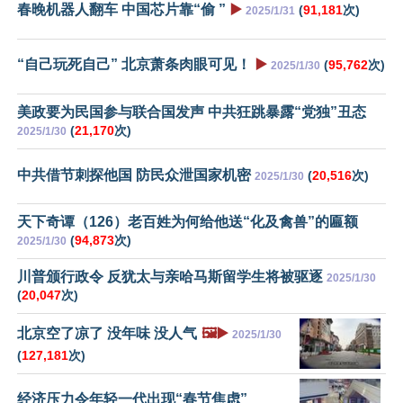
春晚机器人翻车 中国芯片靠“偷 ”
▶️
(
91,181
次)
2025/1/31
“自己玩死自己” 北京萧条肉眼可见！
▶️
(
95,762
次)
2025/1/30
美政要为民国参与联合国发声 中共狂跳暴露“党独”丑态
(
21,170
次)
2025/1/30
中共借节刺探他国 防民众泄国家机密
(
20,516
次)
2025/1/30
天下奇谭（126）老百姓为何给他送“化及禽兽”的匾额
(
94,873
次)
2025/1/30
川普颁行政令 反犹太与亲哈马斯留学生将被驱逐
2025/1/30
(
20,047
次)
北京空了凉了 没年味 没人气
🖼️▶️
2025/1/30
(
127,181
次)
经济压力令年轻一代出现“春节焦虑”