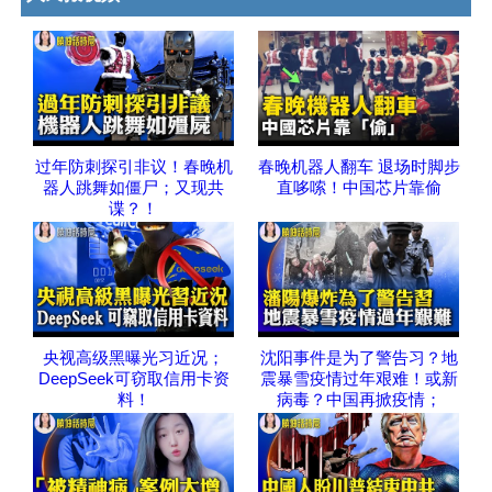
过年防刺探引非议！春晚机
春晚机器人翻车 退场时脚步
器人跳舞如僵尸；又现共
直哆嗦！中国芯片靠偷
谍？！
央视高级黑曝光习近况；
沈阳事件是为了警告习？地
DeepSeek可窃取信用卡资
震暴雪疫情过年艰难！或新
料！
病毒？中国再掀疫情；