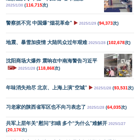
(
116,715
次)
2025/1/30
警察抓不完 中国爆“烟花革命”
▶️
(
94,373
次)
2025/1/29
地震、暴雪加疫情 大陆民众过年艰难
(
102,678
次)
2025/1/28
沈阳商场大爆炸 震响在中南海警告习近平
🖼️▶️
(
118,868
次)
2025/1/28
年味消失殆尽 北京、上海上演“空城”
▶️
(
93,531
次)
2025/1/28
习老家的陕西省军区也不向习表忠了
(
64,035
次)
2025/1/28
共军上层年关“慰问”扫瞄 多个“为什么”难解开
2025/1/27
(
20,176
次)