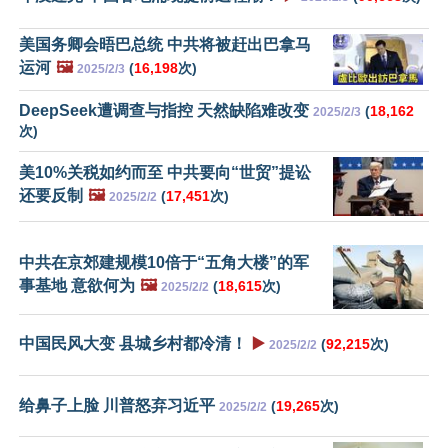
美国务卿会晤巴总统 中共将被赶出巴拿马
运河
🖼️
(
16,198
次)
2025/2/3
DeepSeek遭调查与指控 天然缺陷难改变
(
18,162
2025/2/3
次)
美10%关税如约而至 中共要向“世贸”提讼
还要反制
🖼️
(
17,451
次)
2025/2/2
中共在京郊建规模10倍于“五角大楼”的军
事基地 意欲何为
🖼️
(
18,615
次)
2025/2/2
中国民风大变 县城乡村都冷清！
▶️
(
92,215
次)
2025/2/2
给鼻子上脸 川普怒弃习近平
(
19,265
次)
2025/2/2