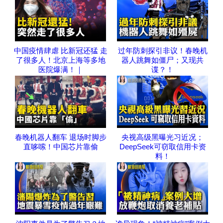
中国疫情肆虐 比新冠还猛 走
过年防刺探引非议！春晚机
了很多人！北京上海等多地
器人跳舞如僵尸；又现共
医院爆满！｜
谍？！
春晚机器人翻车 退场时脚步
央视高级黑曝光习近况；
直哆嗦！中国芯片靠偷
DeepSeek可窃取信用卡资
料！