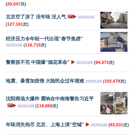
(
20,047
次)
北京空了凉了 没年味 没人气
🖼️▶️
2025/1/30
(
127,181
次)
经济压力令年轻一代出现“春节焦虑”
(
116,715
次)
2025/1/30
警察抓不完 中国爆“烟花革命”
▶️
(
94,373
次)
2025/1/29
地震、暴雪加疫情 大陆民众过年艰难
(
102,678
次)
2025/1/28
沈阳商场大爆炸 震响在中南海警告习近平
🖼️▶️
(
118,868
次)
2025/1/28
年味消失殆尽 北京、上海上演“空城”
▶️
(
93,531
次)
2025/1/28