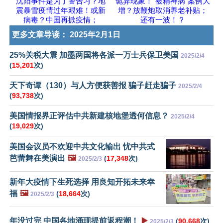
沈阳事件是为了警告习？地
诡异现象！“被精神病”案例大
震暴雪疫情过年艰难！或新
增？放鞭炮取消养老补贴；
病毒？中国再掀疫情；
还有一波！？
更多文章导读：
2025年2月1日
25%关税大震 加墨两国将各派一万士兵保卫美国
2025/2/4
(
15,201
次)
天下奇谭（130）与人方便获善报 骗子赶走骗子
2025/2/4
(
93,738
次)
美国情报界正评估中共新建核地堡透何信息？
2025/2/4
(
19,029
次)
美国会议员不欢迎中共文化输出 忧中共式
芭蕾舞在美演出
🖼️
(
17,348
次)
2025/2/3
新年大疫情下生死选择 用良知开拓未来幸
福
🖼️
(
18,664
次)
2025/2/3
年没过完 中国各地涌现提前返程潮！
▶️
(
90,668
次)
2025/2/3