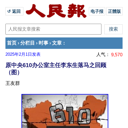
↺ 返回 
电子报
正體版
首页
分栏目
时事
文章
›
›
›
：
2025年2月1日
发表
人气：
9,570
原中央610办公室主任李东生落马之回顾
（图）
王友群