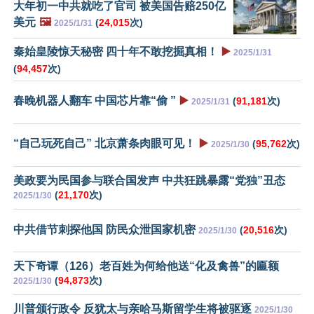
大年初一中共就吃了官司 被美国告赔250亿
美元
🖼️
(
24,015
次)
2025/1/31
秦始皇陵惊天秘密 四十年不敢挖掘真相！
▶️
2025/1/31
(
94,457
次)
春晚机器人翻车 中国芯片靠“偷 ”
▶️
(
91,181
次)
2025/1/31
“自己玩死自己” 北京萧条肉眼可见！
▶️
(
95,762
次)
2025/1/30
美政要为民国参与联合国发声 中共狂跳暴露“党独”丑态
(
21,170
次)
2025/1/30
中共借节刺探他国 防民众泄国家机密
(
20,516
次)
2025/1/30
天下奇谭（126）老百姓为何给他送“化及禽兽”的匾额
(
94,873
次)
2025/1/30
川普颁行政令 反犹太与亲哈马斯留学生将被驱逐
2025/1/30