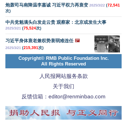
炮轰司马南降温李嘉诚 习近平权力再衰变
(
72,541
2025/3/22
次)
中共党魁满头白发走云贵 观察家：北京或发生大事
(
75,524
次)
2025/3/21
习近平身体衰老兼权势衰弱难连任
🖼️
(
215,391
次)
2025/3/21
Copyright© RMB Public Foundation Inc.
All Rights Reserved
人民报网站服务条款
关于我们
反馈信箱：
editor@renminbao.com