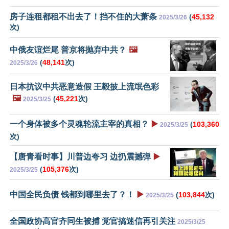
房子连租都租不出去了！挡不住的大萧条
(
45,132
2025/3/26
次)
中俄友谊烂尾 普京将抛弃中共？
🖼️
(
48,141
次)
2025/3/26
日本抗议中共恶意造假 王毅披上流氓色彩
🖼️
(
45,221
次)
2025/3/25
一个身体被多个灵魂轮流主宰的真相？
▶️
(
103,360
2025/3/25
次)
【唐青看时事】川普边夸习 边扔震撼弹
▶️
(
105,376
次)
2025/3/25
中国全民负债 钱都到哪里去了？！
▶️
(
103,844
次)
2025/3/25
全国政协高官齐同生被捕 党官搞迷信再引关注
2025/3/25