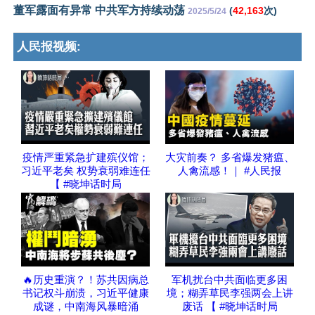
董军露面有异常 中共军方持续动荡
(
42,163
次)
2025/5/24
人民报视频:
疫情严重紧急扩建殡仪馆；
大灾前奏？ 多省爆发猪瘟、
习近平老矣 权势衰弱难连任
人禽流感！｜ #人民报
【 #晓坤话时局
🔥历史重演？！苏共因病总
军机扰台中共面临更多困
书记权斗崩溃，习近平健康
境；糊弄草民李强两会上讲
成谜，中南海风暴暗涌
废话 【 #晓坤话时局