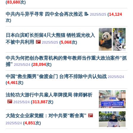
(
83,680
次)
中共内斗异乎寻常 四中全会再次推迟 📝
(
14,124
2025/5/25
次)
日本白滨町长拒留4只大熊猫 牺牲观光收入
不被中共利用
🖼️
(
5,068
次)
2025/5/25
中共为何把创办教育机构的青年教师当作重大政治案件“抓
捕”
(
28,094
次)
2025/5/24
中国“救生圈男”偷渡金门 台湾不排除中共认知战
2025/5/24
(
4,461
次)
法轮功大游行中共雇人举牌搅局 律师解析
🖼️
(
313,887
次)
2025/5/24
大陆女企业家觉醒：对中共要“断舍离”
🖼️
(
4,851
次)
2025/5/24