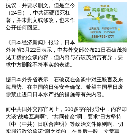
抗议，并要求删文。但是至今
（24日），中共还硬顶死杠
著，并未删文或修改，也未作
公开任何回应。

《日本经济新闻》报导，日本
外务省3月22日表示，中共外交部公布21日石破茂接
见王毅的会谈内容，但内容与石破茂所言有异，要
求中方删除不符事实的表述。

据日本外务省表示，石破茂在会谈中对王毅言及东
海局势、在中国的日侨安全确保、希望中国早日废
除禁止进口日本水产品的措施等有关内容。

而中共国外交部官网上，500多字的报导中，内容却
大谈“战略互惠啊”、“共同使命”啊，要求“日方坚持
《中（中共）日联合声明》等政治文件原则啊、切
实履行政治承诺”啊之类的，在最后一段，文章写