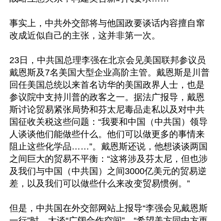
事实上，中共外交部将与他国政要谈话内容擅自窜
改成近似自己的主张，这并非第一次。

23日，中共国总理李强在北京会见美国联邦参议员
戴恩斯及7名美国大型企业高阶主管。戴恩斯是川普
回任美国总统以来首名访华的美国政界人士，也是
参议院中支持川普的政客之一。据法广报导，戴恩
斯讨论贸易紧张局势和芬太尼毒品走私以及对中共
国征收关税这些问题：“我要和中国（中共国）领导
人谈谈他们能做些什么。他们可以做更多的事情来
阻止这些化学品……”。戴恩斯还说，他想谈谈两国
之间巨大的贸易不平衡：“这将涉及芬太尼，但也涉
及我们与中国（中共国）之间3000亿美元的贸易逆
差，以及我们可以做些什么来改变贸易惯例。”

但是，中共国在外交部网站上报导“李强会见戴恩斯
一行”时，大谈“广阔合作空间”、“希望美方同中方更