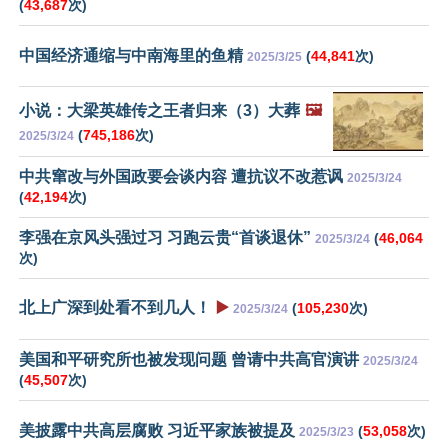
(
43,687
次)
中国经济通缩与中南海里的鱼精
(
44,841
次)
2025/3/25
小说：大梁英雄传之王者归来（3）大葬
🖼️
(
745,186
次)
2025/3/24
中共窜改与外国政要会谈内容 遭抗议不改惹讽
2025/3/24
(
42,194
次)
李强在京风头强过习 习跑云贵“首谈退休”
(
46,064
2025/3/24
次)
北上广深到处看不到几人！
▶️
(
105,230
次)
2025/3/24
美国和平研究所也被发现问题 曾请中共高官演讲
2025/3/24
(
45,507
次)
美披露中共高层腐败 习近平家族被提及
(
53,058
次)
2025/3/23