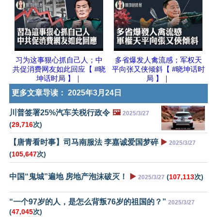
习为这事狠心抓自己人；中
多省爆发人禽流感；军权天
共促消费网友如此回应【 #晓
平向张又侠倾斜【 #晓坤话时
坤话时局 】｜
局 】｜
更多文章导读：
2025年3月24日
川普签署25%汽车关税行政令
🖼️
2025/3/27
(
29,716
次)
【唐青看时事】司马南服法 李嘉诚爱国梦碎
▶️
2025/3/27
(
105,647
次)
中国“鬼城”遍地 房地产泡沫破灭！
▶️
(
107,113
次)
2025/3/27
“一个97岁的人，是怎么背叛76岁的祖国的？”
2025/3/27
(
47,045
次)