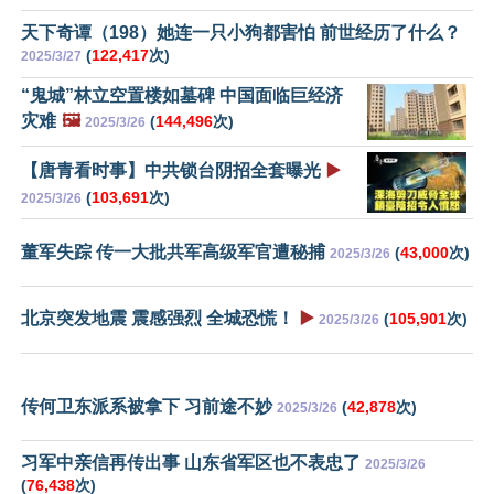
天下奇谭（198）她连一只小狗都害怕 前世经历了什么？
(
122,417
次)
2025/3/27
“鬼城”林立空置楼如墓碑 中国面临巨经济
灾难
🖼️
(
144,496
次)
2025/3/26
【唐青看时事】中共锁台阴招全套曝光
▶️
(
103,691
次)
2025/3/26
董军失踪 传一大批共军高级军官遭秘捕
(
43,000
次)
2025/3/26
北京突发地震 震感强烈 全城恐慌！
▶️
(
105,901
次)
2025/3/26
传何卫东派系被拿下 习前途不妙
(
42,878
次)
2025/3/26
习军中亲信再传出事 山东省军区也不表忠了
2025/3/26
(
76,438
次)