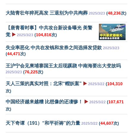
大陆青壮年猝死高发 三退别为中共殉葬
(
48,236
次)
2025/3/23
【唐青看时事】中共攻台新设备曝光 美警
觉
▶️
(
104,816
次)
2025/3/23
失业率恶化 中共在发钱和发券之间选择发贷款
2025/3/23
(
44,471
次)
王沪宁会见柬埔寨国王太后现蹊跷 中南海要出大变故吗
(
76,225
次)
2025/3/23
天人三策的真实对照：北宋“帽妖案”
▶️
(
104,310
2025/3/22
次)
中国经济越来越糟 比想像的还凄惨！
▶️
(
107,671
2025/3/22
次)
天下奇谭（191）“和平祈祷”的力量
(
44,607
次)
2025/3/22