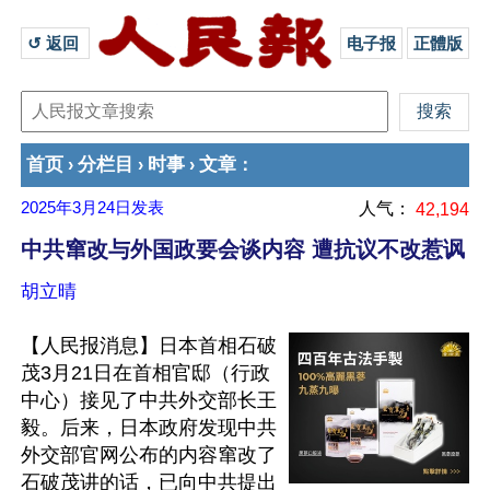
↺ 返回 
电子报
正體版
首页
分栏目
时事
文章
›
›
›
：
2025年3月24日
发表
人气：
42,194
中共窜改与外国政要会谈内容 遭抗议不改惹讽
胡立晴
【人民报消息】日本首相石破
茂3月21日在首相官邸（行政
中心）接见了中共外交部长王
毅。后来，日本政府发现中共
外交部官网公布的内容窜改了
石破茂讲的话，已向中共提出