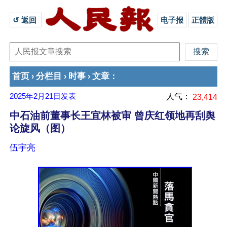
↺ 返回 
电子报
正體版
首页
分栏目
时事
文章
›
›
›
：
2025年2月21日
发表
人气：
23,414
中石油前董事长王宜林被审 曾庆红领地再刮舆
论旋风（图）
伍宇亮