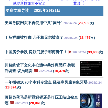
俄罗斯旅游太不安全
韭菜【
更多文章导读：
2025年2月21日
美国务院网页不再使用中共“国号”
(
23,502
次)
2025/2/24
丁薛祥腿被打瘸 儿子和兄弟被查？
(
33,479
次)
2025/2/24
中国房价暴跌 房奴们肠子都悔青了！
▶️
(
99,698
次)
2025/2/24
川普统管下文化中心遭中共炸弹恐吓 美联
邦调查 议员谴责
🖼️
(
15,378
次)
2025/2/24
一年撤销1670个本科专业点 经济寒风席卷象牙塔
2025/2/24
(
28,874
次)
蒋超良落马是新冠背锅还是打压王岐山被牵
连
🖼️
(
28,061
次)
2025/2/23