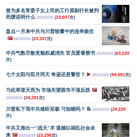
曾为多名常委子女上司的工行原副行长被判
死缓说明什么
(
23,607
次)
2025/2/20
盘点一月来中共与川普较量中的连串败仗
🖼️
(
23,337
次)
2025/2/20
中共气数尽散党魁权威消失 官员爱看禁书
(
63,229
2025/2/20
次)
七个太阳与双月同天 奇迹还是警世？
▶️
(
94,081
次)
2025/2/20
习此举逆天而为 市场失望股市不涨反跌
🖼️
(
24,281
次)
2025/2/20
川普私下骂中共难听至极 习知晓吗？ 📝
(
29,229
2025/2/20
次)
中共又推出一“战天”术 逼婚以祸乱社会未
来
🖼️
(
23,298
次)
2025/2/19