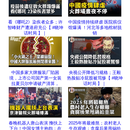
看《哪吒2》染疾者众多；许
中国疫情持续肆虐 医院殡仪
智峰财产遭港府充公【 #晓坤
馆爆满 ！河北等多地棺材脱
话时局 】｜
销
中国多家大牌服装厂陷困
央视公开降低习规格；王毅
境，上市公司国产第一女装
热脸贴冷屁股被骂惨【 #晓坤
拉夏贝尔申请破产清算，
话时局 】｜
春晚机器人唐山表演 搀扶上
2025年将最难熬；农村老人
下台！中国女博主抱怨：在
生存艰难；贪腐后果甩锅给