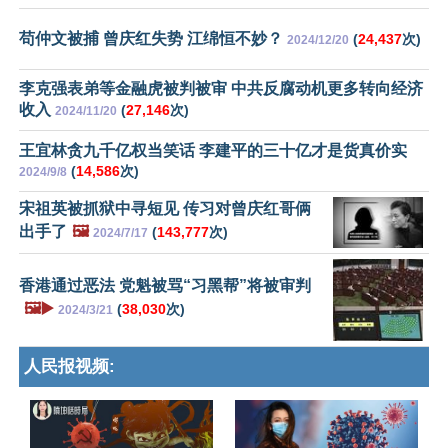
苟仲文被捕 曾庆红失势 江绵恒不妙？
(
24,437
次)
2024/12/20
李克强表弟等金融虎被判被审 中共反腐动机更多转向经济
收入
(
27,146
次)
2024/11/20
王宜林贪九千亿权当笑话 李建平的三十亿才是货真价实
(
14,586
次)
2024/9/8
宋祖英被抓狱中寻短见 传习对曾庆红哥俩
出手了
🖼️
(
143,777
次)
2024/7/17
香港通过恶法 党魁被骂“习黑帮”将被审判
🖼️▶️
(
38,030
次)
2024/3/21
人民报视频: