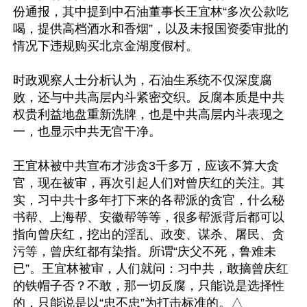
份通报，其中提到中石油董事长王宜林“多次公款吃
喝，提供高档酒水和香烟”，以及未报国资委审批的
情况下违规购买北京金湖度假村。

时政观察人士分析认为，石油生系统不仅深度腐
败，还与中共高层内斗紧密交织。反腐本质是中共
权贵利益地盘重新洗牌，也是中共高层内斗表现之
一，也显示中共无官干净。

王宜林被中共宣布才涉贪3千多万，应该不算大贪
官，现在被审，再次引起人们对曾庆红的关注。其
实，习中共十多年打下来的各帮派的贪官，什么秘
书帮、上海帮、安徽帮等等，很多帮派背后都可以
指向曾庆红，挖出的淫乱、政变、谋杀、屠民、贪
污等，曾庆红都有染指。所谓“庆父不死，鲁难未
已”。王宜林被审，人们就问：习中共，敢摘曾庆红
的铁帽子否？不敢，那一切反腐，只能说是选择性