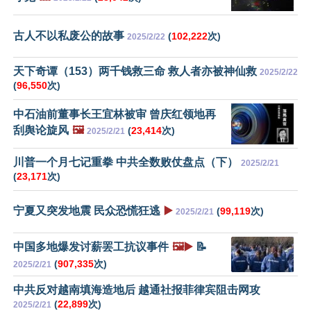
古人不以私废公的故事
(
102,222
次)
2025/2/22
天下奇谭（153）两千钱救三命 救人者亦被神仙救
2025/2/22
(
96,550
次)
中石油前董事长王宜林被审 曾庆红领地再
刮舆论旋风
🖼️
(
23,414
次)
2025/2/21
川普一个月七记重拳 中共全数败仗盘点（下）
2025/2/21
(
23,171
次)
宁夏又突发地震 民众恐慌狂逃
▶️
(
99,119
次)
2025/2/21
中国多地爆发讨薪罢工抗议事件
🖼️▶️
📝
(
907,335
次)
2025/2/21
中共反对越南填海造地后 越通社报菲律宾阻击网攻
(
22,899
次)
2025/2/21