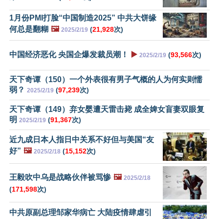
1月份PMI打脸“中国制造2025” 中共大饼缘
何总是翻糊
🖼️
(
21,928
次)
2025/2/19
中国经济恶化 央国企爆发裁员潮！
▶️
(
93,566
次)
2025/2/19
天下奇谭（150）一个外表很有男子气概的人为何实则懦
弱？
(
97,239
次)
2025/2/19
天下奇谭（149）弃女婴遭天雷击毙 成全婢女盲妻双眼复
明
(
91,367
次)
2025/2/19
近九成日本人指日中关系不好但与美国“友
好”
🖼️
(
15,152
次)
2025/2/18
王毅吹中乌是战略伙伴被骂惨
🖼️
2025/2/18
(
171,598
次)
中共原副总理邹家华病亡 大陆疫情肆虐引