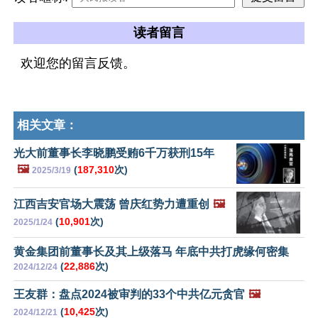
读者留言
欢迎您的留言反馈。
相关文章：
光大前董事长李晓鹏受贿6千万获刑15年
🖼️
(
187,310
次)
2025/3/19
江西吉安官场大震荡 曾庆红势力遭重创
🖼️
(
10,901
次)
2025/1/24
黄金集团前董事长及其上级落马 年底中共打虎缘何密集
(
22,886
次)
2024/12/24
王友群：盘点2024被审判的33个中共亿元贪官
🖼️
(
10,425
次)
2024/12/21