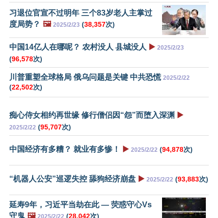
习退位官宣不过明年 三个83岁老人主掌过
度局势？
🖼️
(
38,357
次)
2025/2/23
中国14亿人在哪呢？ 农村没人 县城没人
▶️
2025/2/23
(
96,578
次)
川普重塑全球格局 俄乌问题是关键 中共恐慌
2025/2/22
(
22,502
次)
痴心侍女相约再世缘 修行僧侣因“怨”而堕入深渊
▶️
(
95,707
次)
2025/2/22
中国经济有多糟？ 就业有多惨！
▶️
(
94,878
次)
2025/2/22
“机器人公安”巡逻失控 舔狗经济崩盘
▶️
(
93,883
次)
2025/2/22
延寿9年，习近平当劫在此 — 荧惑守心Vs
守鬼
🖼️
(
28,042
次)
2025/2/22