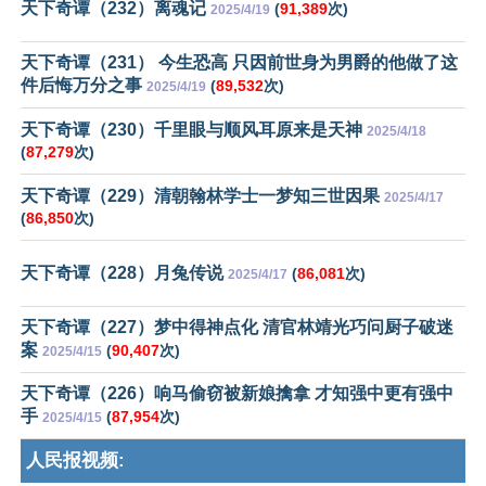
天下奇谭（232）离魂记
(
91,389
次)
2025/4/19
天下奇谭（231） 今生恐高 只因前世身为男爵的他做了这
件后悔万分之事
(
89,532
次)
2025/4/19
天下奇谭（230）千里眼与顺风耳原来是天神
2025/4/18
(
87,279
次)
天下奇谭（229）清朝翰林学士一梦知三世因果
2025/4/17
(
86,850
次)
天下奇谭（228）月兔传说
(
86,081
次)
2025/4/17
天下奇谭（227）梦中得神点化 清官林靖光巧问厨子破迷
案
(
90,407
次)
2025/4/15
天下奇谭（226）响马偷窃被新娘擒拿 才知强中更有强中
手
(
87,954
次)
2025/4/15
人民报视频: