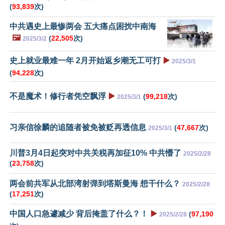
(
93,839
次)
中共遇史上最惨两会 五大痛点困扰中南海
🖼️
(
22,505
次)
2025/3/2
史上就业最难一年 2月开始返乡潮无工可打
▶️
2025/3/1
(
94,228
次)
不是魔术！修行者凭空飘浮
▶️
(
99,218
次)
2025/3/1
习亲信徐麟的追随者被免被贬再透信息
(
47,667
次)
2025/3/1
川普3月4日起突对中共关税再加征10% 中共懵了
2025/2/28
(
23,758
次)
两会前共军从北部湾射弹到塔斯曼海 想干什么？
2025/2/28
(
17,251
次)
中国人口急遽减少 背后掩盖了什么？！
▶️
(
97,190
2025/2/28