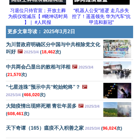
习退位只待官宣；开放土葬
“机器人公安”巡逻 走几步失
为殡仪馆减压【 #晓坤话时局
控了！遥遥领先 华为汽车“抗
】｜ #人民报
甲流和新冠”
更多文章导读：
2025年3月2日
为川普政府明确区分中国与中共根除党文化
叫好
🖼️
(
18,462
次)
2025/3/4
中共两会凸显出的败相与洋相
🖼️
2025/3/4
(
21,570
次)
“七星连珠”预示中共“蛇始蛇终”？
🖼️
(
466,020
次)
2025/3/4
大陆疫情出现猝死潮 青壮年居多
🖼️
2025/3/4
(
608,461
次)
天下奇谭（165）瘟疫不入积善之家
(
96,024
次)
2025/3/4