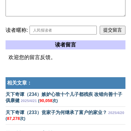
读者暱称:
读者留言
欢迎您的留言反馈。
相关文章：
天下奇谭（234）嫉妒心致十个儿子都残疾 改错向善十子
俱康健
(
90,058
次)
2025/4/21
天下奇谭（233）贫家子为何继承了富户的家业？
2025/4/20
(
87,278
次)