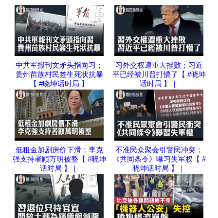
中共军报刊文矛头指向习；
习外交权遭重大挫败；习近
贵州苗族村民签生死状抗暴
平已经被川普打懵了【 #晓坤
【 #晓坤话时局 】
话时局 】｜
低租金加剧房价下滑；李克
不准民众聚会引警民冲突；
强支持者顾万明被整【 #晓坤
《共同条令》曝习失军权【 #
话时局 】｜
晓坤话时局 】｜