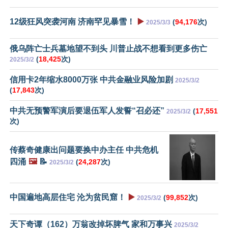
12级狂风突袭河南 济南罕见暴雪！
▶️
(
94,176
次)
2025/3/3
俄乌阵亡士兵墓地望不到头 川普止战不想看到更多伤亡
(
18,425
次)
2025/3/2
信用卡2年缩水8000万张 中共金融业风险加剧
2025/3/2
(
17,843
次)
中共无预警军演后要退伍军人发誓“召必还”
(
17,551
2025/3/2
次)
传蔡奇健康出问题要换中办主任 中共危机
四涌
🖼️
📝
(
24,287
次)
2025/3/2
中国遍地高层住宅 沦为贫民窟！
▶️
(
99,852
次)
2025/3/2
天下奇谭（162）万翁改掉坏脾气 家和万事兴
2025/3/2