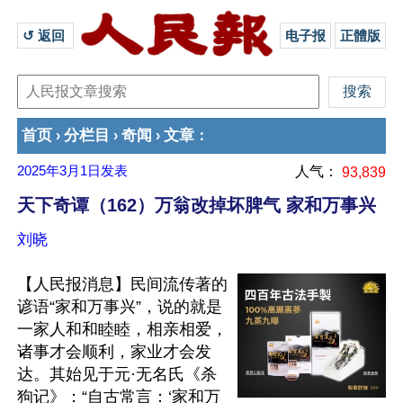
↺ 返回 
电子报
正體版
首页
分栏目
奇闻
文章
›
›
›
：
2025年3月1日
发表
人气：
93,839
天下奇谭（162）万翁改掉坏脾气 家和万事兴
刘晓
【人民报消息】民间流传著的
谚语“家和万事兴”，说的就是
一家人和和睦睦，相亲相爱，
诸事才会顺利，家业才会发
达。其始见于元·无名氏《杀
狗记》：“自古常言：‘家和万