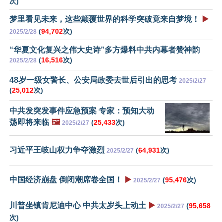
次)
梦里看见未来，这些颠覆世界的科学突破竟来自梦境！
▶️
(
94,702
次)
2025/2/28
“华夏文化复兴之伟大史诗”多方爆料中共内幕者赞神韵
(
16,516
次)
2025/2/28
48岁一级女警长、公安局政委去世后引出的思考
2025/2/27
(
25,012
次)
中共发突发事件应急预案 专家：预知大动
荡即将来临
🖼️
(
25,433
次)
2025/2/27
习近平王岐山权力争夺激烈
(
64,931
次)
2025/2/27
中国经济崩盘 倒闭潮席卷全国！
▶️
(
95,476
次)
2025/2/27
川普坐镇肯尼迪中心 中共太岁头上动土
▶️
(
95,658
2025/2/27
次)