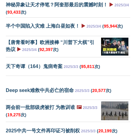
神秘异象让天才停笔？阿奎那最后的震撼时刻！
▶️
2025/3/4
(
93,433
次)
半个中国陷入灾难 上海白昼如夜！
▶️
(
95,944
次)
2025/3/4
【唐青看时事】欧洲接棒 “川普下大棋”引
热议
▶️
(
92,397
次)
2025/3/4
天下奇谭（164）鬼病奇案
(
95,811
次)
2025/3/3
Deep seek难救中共必亡的宿命
(
20,577
次)
2025/3/3
两会前一批部级虎被打 为教训谁
🖼️
2025/3/3
(
19,275
次)
2025中共一号文件再印证习被削权
(
20,199
次)
2025/3/3