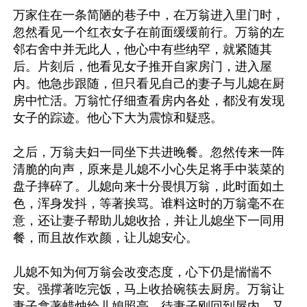
万家住在一条简陋的巷子中，在万翁进入里门时，
忽然看见一个红衣女子在前面缓缓前行。万翁的左
邻右舍中并无此人，他心中有些纳罕，就紧随其
后。片刻后，他看见女子推开自家房门，进入屋
内。他急步跟随，但只看见自己的妻子与儿媳在厨
房中忙活。万翁忙仔细查看房内各处，都没有发现
女子的踪迹。他心下大为震惊和疑惑。

之后，万翁夫妇一同坐下共进晚餐。忽然传来一阵
清脆的向声，原来是儿媳不小心失足将手中装菜的
盘子摔碎了。儿媳向来十分畏惧万翁，此时面如土
色，浑身发抖，等著挨骂。谁料这时的万翁毫不在
意，还让妻子帮助儿媳收拾，并让儿媳坐下一同用
餐，而且故作欢颜，让儿媳安心。

儿媳不知为何万翁会改变态度，心下仍是惴惴不
安。强撑著吃完饭，马上收拾碗筷去厨房。万翁让
妻子拿著蜡烛给儿媳照亮。待妻子刚回到屋内，又