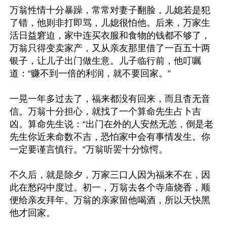
万翁性情十分暴躁，常常对妻子翻脸，儿媳若是犯
了错，他则非打即骂，儿媳很怕他。后来，万家生
活日益窘迫，家中连买衣服和食物的钱都不够了，
万翁只得变卖家产，又从亲友那里借了一百五十两
银子，让儿子出门做生意。儿子临行前，他叮嘱
道：“赚不到一倍的利润，就不要回家。”

一晃一年多过去了，福来都没有回来，而且杳无音
信。万翁十分担心，就找了一个算命先生占卜吉
凶。算命先生说：“出门在外的人安然无恙，倒是老
先生你近来命数不吉，恐怕家中会有事情发生。你
一定要谨言慎行。”万翁听罢十分惊愕。

不久后，就是除夕，万家三口人因为福来不在，因
此在愁闷中度过。初一，万翁去各个寺庙烧香，顺
便给亲友拜年。万翁的亲家留他喝酒，所以天快黑
他才回家。
