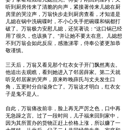
听到厨房传来了清脆的向声，紧接著传来儿媳在厨
房里的哭泣声，万翁快步走到厨房查看，才知道是
儿媳在锅中洗碗碟时，不小心失手把碗碟和锅都打
破了。万翁极力安慰儿媳，还笑著说：“这口锅已经
用了很久，也该换了。”并让她不要太在意。儿媳想
不到万翁会如此反应，感激涕零，侍奉公婆更加恭
敬谨慎。

三天后，万翁又看见那个红衣女子开门飘然离去。
他追出去观瞧，看到她进入了邻居薛家。第二天就
听见邻居家的哭声，原来昨晚薛氏与丈夫发生口
角，五更时分自缢身亡了。万翁这才明白，红衣女
子是鬼不是人。

自此，万翁痛改前非，脸上再无严厉之色，口中再
无急躁之言。过了一段时间，儿子福来回到家中，
因为其所置办的货物正赶上价格上涨，所以赚了一