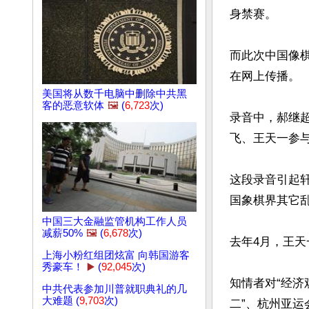
身禁赛。

而此次中国像
在网上传播。

美国将从数千电脑中删除中共黑
客的恶意软体
🖼️
(
6,723
次)
录音中，郝继
飞、王天一参与
这段录音引起
国象棋界其它乱
中国三大金融监管机构工作人员
减薪50%
🖼️
(
6,678
次)
去年4月，王天
上海小粉红组团炫富 向韩国游客
秀豪车！
▶️
(
92,045
次)
知情者对“经济
中共代表参加川普就职典礼的几
大难题 (
9,703
次)
二”、杭州亚运