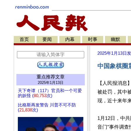
首页
要闻
内幕
时事
幽默
2025年1月13日
中国象棋圈
重点推荐文章
2025年1月13日
【人民报消息】
天下奇谭（117）官员和一个可爱
被处罚，其中
的妖怪 (
80,753
次)
现，近十来年来
比格斯再发警告 川普不可不防
(
21,838
次)
1月12日，中
音门”事件调查