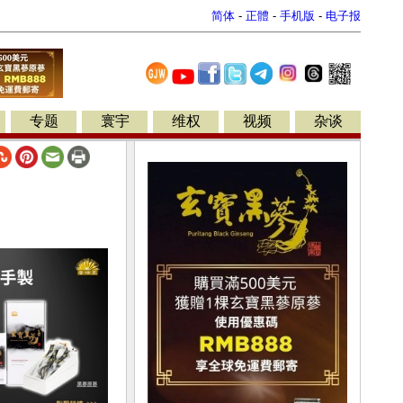
简体
-
正體
-
手机版
-
电子报
专题
寰宇
维权
视频
杂谈