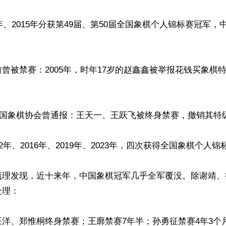
4年、2015年分获第49届、第50届全国象棋个人锦标赛冠军，
曾被禁赛：2005年，时年17岁的赵鑫鑫被举报花钱买象棋


，中国象棋协会曾通报：王天一、王跃飞被终身禁赛，撤销其特
2年、2016年、2019年、2023年，四次获得全国象棋个人锦
梳理发现，近十来年，中国象棋冠军几乎全军覆没。除谢靖、
理：

洋、郑惟桐终身禁赛；王廓禁赛7年半；孙勇征禁赛4年3个