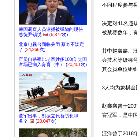
不同程度参与买
决定对41名违
韩国调查人员逮捕被弹劾的现任
被禁赛数年，有
总统尹锡悦
🖼️
(
6,372
次)
北京电视台面临关闭 蔡奇不淡定
了 (
24,266
次)
其中赵鑫鑫、
官员自杀率比老百姓多100倍 党国
会技术等级称
官场已病入膏肓（中） (
20,401
次)
其会员单位组织
3人均为象棋全
赵鑫鑫曾于20
赛冠军，是中国
董军出事，刘振立代替防长职
务？
🖼️
(
23,047
次)
汪洋曾于201