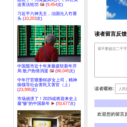
迫害法轮功
🖼️
(
9,454
次)
习近平六神无主，治国沦入冇厘
头 (
10,203
次)
读者留言反馈
中国股市近十年来最疲软新年开
局 散户热情消退
🖼️
(
86,045
次)
中年厅官猥亵60岁女上司，精神
病领导社会害民又害官（上）
读者暱称:
(
23,995
次)
市场崩溃了！2025或将迎来史上
最“惨”的中国新年
▶️
(
93,677
次)
欢迎您的留言