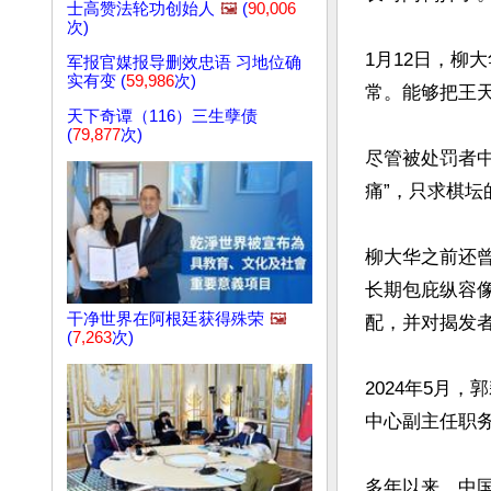
士高赞法轮功创始人
🖼️
(
90,006
次)
1月12日，柳
军报官媒报导删效忠语 习地位确
实有变 (
59,986
次)
常。能够把王天
天下奇谭（116）三生孽债
(
79,877
次)
尽管被处罚者
痛”，只求棋坛
柳大华之前还
长期包庇纵容
干净世界在阿根廷获得殊荣
🖼️
配，并对揭发者
(
7,263
次)
2024年5月
中心副主任职务
多年以来，中国