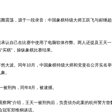
棋圈震荡，源于一段录音：中国象棋特级大师王跃飞与郝继超
超承认自己在比赛中使用了电脑软体作弊。两人还提及王天一
“买棋”，操纵象棋比赛结果。

轩然大波。同年10月，中国象棋特级大师和党斐在公开实名
象。

一被刑拘，同年8月，被逮捕。

观察网”介绍，王天一被刑拘后，负责侦办此案的杭州警方曾
会冠军郑惟桐谈话。
