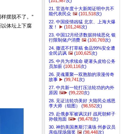
(
101,987
次)
21. 官选年度十大新闻证明中共不
能代表民众
🖼️
(
101,518
次)
样摆脱不了。”
22. 中国疫情凶猛 北京、上海大爆
所以体坛上下腐
发！
▶️
(
101,246
次)
23. 中国12月经济数据持续恶化 银
行限制储户消费
🖼️
(
100,769
次)
24. 撒谎不打草稿 食品99%安全遭
全民讥讽
🖼️
(
100,625
次)
25. 中共为求续命 硬著头皮给公务
员加薪 (
100,116
次)
26. 灵魂重聚—双胞胎的浪漫传奇
故事
▶️
(
99,741
次)
27. 中共新一轮打压法轮功的内外
原因
🖼️▶️
(
99,220
次)
28. 见证法轮功美好 大陆民众感恩
李大师（组图） (
98,552
次)
29. 赴俄参军被讽汉奸 战死朝鲜子
孙领泡面
🖼️▶️
(
98,478
次)
30. 神韵美国奥斯汀满场 州参议员
亲临现场颁奖
🖼️
(
98,448
次)