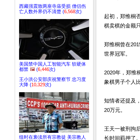
西藏强震致两座寺庙受损 僧侣伤
亡人数外界仍不清楚 (
6,568
次)
起初，郑惟桐
棋卖棋的金额只
郑惟桐曾在20
世界冠军。

美国禁中国人工智能汽车 软硬体
都禁
🖼️
(
6,446
次)
2020年，郑
王小洪公安部庆祝警察节 忠习度
象棋男子个人比
大降 (
10,329
次)
知情者还提及，
20万元。

王天一被刑拘后
纽时在亵渎所有宗教徒 美宗教人
长时间羁押了。