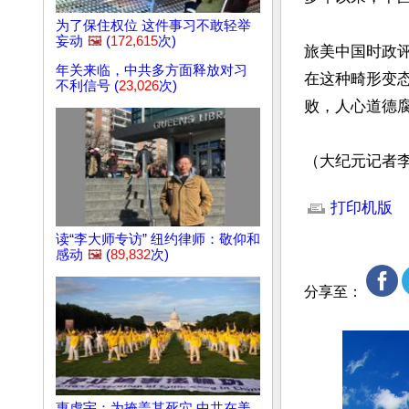
为了保住权位 这件事习不敢轻举
妄动
🖼️
(
172,615
次)
旅美中国时政
年关来临，中共多方面释放对习
在这种畸形变
不利信号 (
23,026
次)
败，人心道德腐
（大纪元记者
文章网址: http://w
打印机版
读“李大师专访” 纽约律师：敬仰和
感动
🖼️
(
89,832
次)
分享至：
惠虎宇：为掩盖其死穴 中共在美