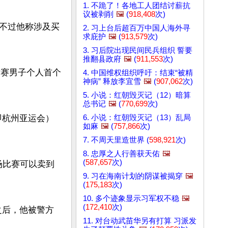
1. 不跪了！各地工人团结讨薪抗
议被剥削
🖼️
(
918,408
次)
不过他称涉及买
2. 习上台后超百万中国人海外寻
求庇护
🖼️
(
913,579
次)
3. 习后院出现民间民兵组织 誓要
推翻县政府
🖼️
(
911,553
次)
标赛男子个人首个
4. 中国维权组织呼吁：结束“被精
神病” 释放李宜雪
🖼️
(
907,062
次)
5. 小说：红朝毁灭记（12）暗算
总书记
🖼️
(
770,699
次)
6. 小说：红朝毁灭记（13）乱局
（即杭州亚运会）
如麻
🖼️
(
757,866
次)
7. 不周天里造世界 (
598,921
次)
8. 忠厚之人行善获天佑
🖼️
(
587,657
次)
场比赛可以卖到
9. 习在海南计划的阴谋被揭穿
🖼️
(
175,183
次)
10. 多个迹象显示习军权不稳
🖼️
(
172,410
次)
之后，他被警方
11. 对台动武苗华另有打算 习派发