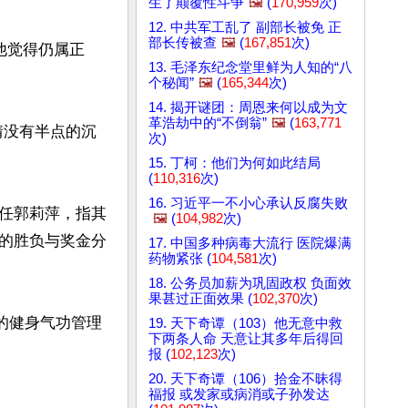
生了颠覆性斗争
🖼️
(
170,959
次)
12. 中共军工乱了 副部长被免 正
部长传被查
🖼️
(
167,851
次)
他觉得仍属正
13. 毛泽东纪念堂里鲜为人知的“八


个秘闻”
🖼️
(
165,344
次)
14. 揭开谜团：周恩来何以成为文
革浩劫中的“不倒翁”
🖼️
(
163,771
情没有半点的沉
次)
15. 丁柯：他们为何如此结局
(
110,316
次)
16. 习近平一不小心承认反腐失败
任郭莉萍，指其
🖼️
(
104,982
次)
的胜负与奖金分
17. 中国多种病毒大流行 医院爆满
药物紧张 (
104,581
次)
18. 公务员加薪为巩固政权 负面效
果甚过正面效果 (
102,370
次)
任的健身气功管理
19. 天下奇谭（103）他无意中救
下两条人命 天意让其多年后得回
报 (
102,123
次)
20. 天下奇谭（106）拾金不昧得
福报 或发家或病消或子孙发达