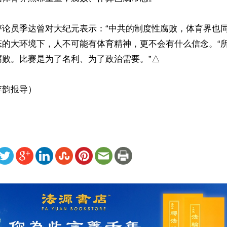
评论员季达曾对大纪元表示：“中共的制度性腐败，体育界也同
态的大环境下，人不可能有体育精神，更不会有什么信念。“
败。比赛是为了名利、为了政治需要。”△

李韵报导）
ww.renminbao.com/rmb/articles/2025/1/13/87969.html