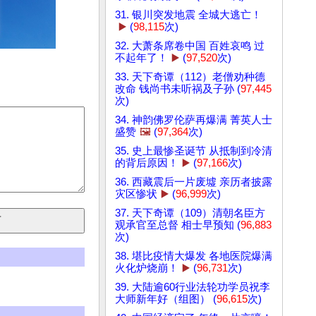
31. 银川突发地震 全城大逃亡！
▶️
(
98,115
次)
32. 大萧条席卷中国 百姓哀鸣 过
不起年了！
▶️
(
97,520
次)
33. 天下奇谭（112）老僧劝种德
改命 钱尚书未听祸及子孙 (
97,445
次)
34. 神韵佛罗伦萨再爆满 菁英人士
盛赞
🖼️
(
97,364
次)
35. 史上最惨圣诞节 从抵制到冷清
的背后原因！
▶️
(
97,166
次)
36. 西藏震后一片废墟 亲历者披露
灾区惨状
▶️
(
96,999
次)
37. 天下奇谭（109）清朝名臣方
观承官至总督 相士早预知 (
96,883
次)
38. 堪比疫情大爆发 各地医院爆满
火化炉烧崩！
▶️
(
96,731
次)
39. 大陆逾60行业法轮功学员祝李
大师新年好（组图） (
96,615
次)