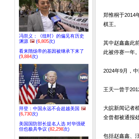
郑惟桐于201
棋王。

冯崇义：《纽时》的偏见有历史
渊源
🖼️
(
6,805
次)
其中赵鑫鑫此前
看来隋炀帝的基因被继承下来了
此被停赛一年。
(
9,884
次)
2024年9月
王天一曾于201
大皖新闻记者
拜登：中国永远不会超越美国
🖼️
(
6,730
次)
全曾都被通报处
美国国防部长提名人选 对华强硬
但也极具争议 (
82,298
次)
包括赵鑫鑫、汪