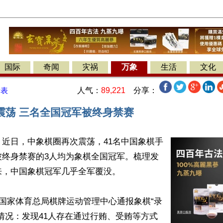
国际
奇闻
灾祸
万象
生活
文化
人气：
89,221
分享：
发表
震荡 三名全国冠军被终身禁赛
近日，中象棋圈再次震荡，41名中国象棋手
被终身禁赛的3人均为象棋全国冠军。梳理发
，中国象棋冠军几乎全军覆没。

共国家体育总局棋牌运动管理中心通报象棋“录
情况：发现41人存在通过行贿、受贿等方式