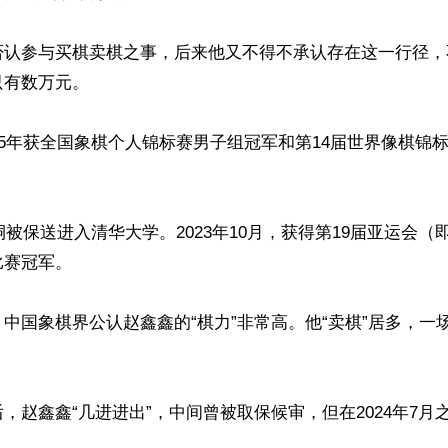
否认参与买棋卖棋之事，后来他又不得不承认存在这一行径，
有数万元。

15年获全国象棋个人锦标赛男子组冠军和第14届世界像棋锦
惟桐被保送进入清华大学。2023年10月，获得第19届亚运会
赛冠军。

中国象棋界公认赵鑫鑫的“棋力”非常高。他“卖棋”居多，一
，赵鑫鑫“几进进出”，中间曾被取保候审，但在2024年7月

