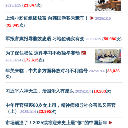
(
23,047
次)
2025/1/15
上海小粉红组团炫富 向韩国游客秀豪车！
▶️
2025/1/15
(
92,045
次)
军报官媒报导删效忠语 习地位确实有变
(
59,986
次)
2025/1/15
为了保住权位 这件事习不敢轻举妄动
🖼️
(
172,615
次)
2025/1/14
年关来临，中共多方面释放对习不利信号
(
23,026
2025/1/14
次)
习近平六神无主，治国沦入冇厘头
(
10,203
次)
2025/1/14
中年厅官猥亵60岁女上司，精神病领导社会害民又害官
（上）
(
23,995
次)
2025/1/14
市场崩溃了！2025或将迎来史上最“惨”的中国新年
▶️