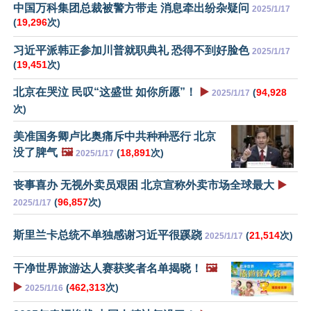
中国万科集团总裁被警方带走 消息牵出纷杂疑问
2025/1/17
(
19,296
次)
习近平派韩正参加川普就职典礼 恐得不到好脸色
2025/1/17
(
19,451
次)
北京在哭泣 民叹“这盛世 如你所愿”！
▶️
(
94,928
2025/1/17
次)
美准国务卿卢比奥痛斥中共种种恶行 北京
没了脾气
🖼️
(
18,891
次)
2025/1/17
丧事喜办 无视外卖员艰困 北京宣称外卖市场全球最大
▶️
(
96,857
次)
2025/1/17
斯里兰卡总统不单独感谢习近平很蹊跷
(
21,514
次)
2025/1/17
干净世界旅游达人赛获奖者名单揭晓！
🖼️
▶️
(
462,313
次)
2025/1/16