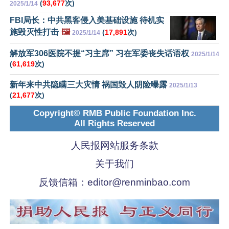
(
93,677
次)
2025/1/14
FBI局长：中共黑客侵入美基础设施 待机实
施毁灭性打击
🖼️
(
17,891
次)
2025/1/14
解放军306医院不提“习主席” 习在军委丧失话语权
2025/1/14
(
61,619
次)
新年来中共隐瞒三大灾情 祸国毁人阴险曝露
2025/1/13
(
21,677
次)
Copyright© RMB Public Foundation Inc.
All Rights Reserved
人民报网站服务条款
关于我们
反馈信箱：
editor@renminbao.com