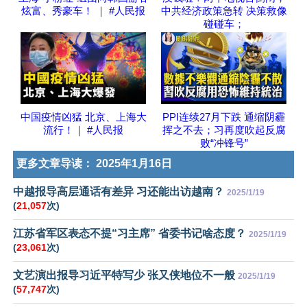
炫富、秀豪车！ ｜ #人民报
中共经济政策急转 决策救像
碰碰车；
中国疫情凶猛 北京、上海大
PPI连续27月下跌 通缩阴霾
流行！｜ #人民报
挥之不去；习再度吹起反腐
败“冲锋号”
更多文章导读：
2025年1月16日
中越报导高层通话有差异 习还能出访越南？
2025/1/19
(
21,057
次)
江苏省军区表态不提“习主席” 省委书记啥态度？
2025/1/19
(
23,061
次)
文艺演出报导习近平特写少 张又侠地位不一般
2025/1/19
(
57,747
次)