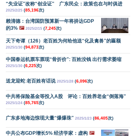
“失业证”改称“创业证” 广东民众：政策也在与时俱进
(
85,196
次)
2025/2/25
赖清德：台湾国防预算新一年将拚达GDP
的3%
🖼️
(
7,245
次)
2025/2/15
天下奇谭（126）老百姓为何给他送“化及禽兽”的匾额
(
94,873
次)
2025/1/30
中国春运机票车票现“骨折价”: 百姓没钱 出行需求萎缩
(
6,225
次)
2025/1/30
送龙迎蛇 老百姓有话说
(
6,096
次)
2025/1/28
中共将保险基金等投入A股 评论：百姓养老金“倒落海”
(
85,765
次)
2025/1/24
广东多地海边惊现大量“爆爆珠”
(
86,405
次)
2025/1/23
中共公布GDP增长5% 经济学家：虚构
🖼️