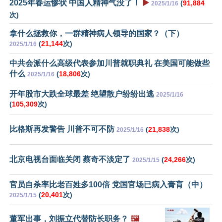
2025年春运惨状 中国人精神气没了！
▶️
(
91,884
2025/1/16
次)
拿什么拯救你，一群精神病人领导的国家？（下）
(
21,144
次)
2025/1/16
中共会派什么高级代表参加川普就职典礼 在美国可能做些
什么
(
18,806
次)
2025/1/16
开年股市大跌全球最差 绝望散户纷纷出逃
2025/1/16
(
105,309
次)
比格斯再发警告 川普不可不防
(
21,838
次)
2025/1/16
北京电视台面临关闭 蔡奇不淡定了
(
24,266
次)
2025/1/15
官员自杀率比老百姓多100倍 党国官场已病入膏肓（中）
(
20,401
次)
2025/1/15
董军出事，刘振立代替防长职务？
🖼️