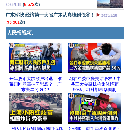
(
6,572
次)
2025/1/19
广东现状 经济第一大省广东从巅峰到低谷！
▶️
2025/1/18
(
93,501
次)
人民报视频:
开年股市大跌散户出逃；诈
习在军委或丧失话语权！中
骗园区竟高挂习思想？！广
共三大金融机构集体降薪
东去年的 GDP
50%；习对胡春华围剿
上海“小粉红”组团向韩国游客
没钱啦！两千电视台倒闭；