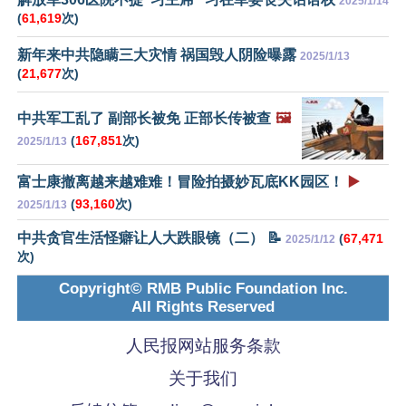
2025/1/14
(
61,619
次)
新年来中共隐瞒三大灾情 祸国毁人阴险曝露
2025/1/13
(
21,677
次)
中共军工乱了 副部长被免 正部长传被查
🖼️
(
167,851
次)
2025/1/13
富士康撤离越来越难难！冒险拍摄妙瓦底KK园区！
▶️
(
93,160
次)
2025/1/13
中共贪官生活怪癖让人大跌眼镜（二） 📝
(
67,471
2025/1/12
次)
Copyright© RMB Public Foundation Inc.
All Rights Reserved
人民报网站服务条款
关于我们