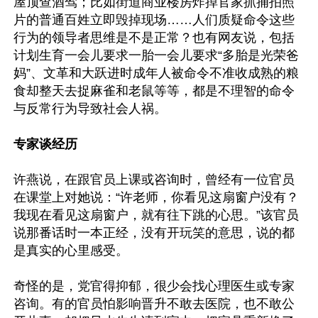
屋顶查酒驾；比如街道商业楼房炸掉官家抓捕拍照
片的普通百姓立即毁掉现场……人们质疑命令这些
行为的领导者思维是不是正常？也有网友说，包括
计划生育一会儿要求一胎一会儿要求“多胎是光荣爸
妈”、文革和大跃进时成年人被命令不准收成熟的粮
食却整天去捉麻雀和老鼠等等，都是不理智的命令
与反常行为导致社会人祸。

专家谈经历
许燕说，在跟官员上课或咨询时，曾经有一位官员
在课堂上对她说：“许老师，你看见这扇窗户没有？
我现在看见这扇窗户，就有往下跳的心思。”该官员
说那番话时一本正经，没有开玩笑的意思，说的都
是真实的心里感受。

奇怪的是，党官得抑郁，很少会找心理医生或专家
咨询。有的官员怕影响晋升不敢去医院，也不敢公