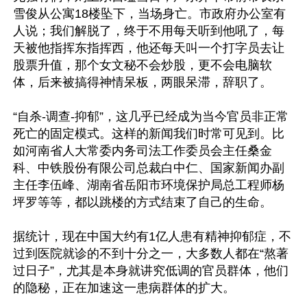
雪俊从公寓18楼坠下，当场身亡。市政府办公室有
人说；我们解脱了，终于不用每天听到他吼了，每
天被他指挥东指挥西，他还每天叫一个打字员去让
股票升值，那个女文秘不会炒股，更不会电脑软
体，后来被搞得神情呆板，两眼呆滞，辞职了。

“自杀-调查-抑郁”，这几乎已经成为当今官员非正常
死亡的固定模式。这样的新闻我们时常可见到。比
如河南省人大常委内务司法工作委员会主任桑金
科、中铁股份有限公司总裁白中仁、国家新闻办副
主任李伍峰、湖南省岳阳市环境保护局总工程师杨
坪罗等等，都以跳楼的方式结束了自己的生命。

据统计，现在中国大约有1亿人患有精神抑郁症，不
过到医院就诊的不到十分之一，大多数人都在“熬著
过日子”，尤其是本身就讲究低调的官员群体，他们
的隐秘，正在加速这一患病群体的扩大。
