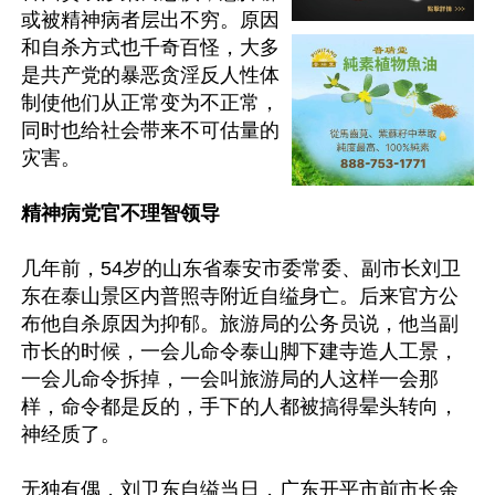
或被精神病者层出不穷。原因
和自杀方式也千奇百怪，大多
是共产党的暴恶贪淫反人性体
制使他们从正常变为不正常，
同时也给社会带来不可估量的
灾害。

精神病党官不理智领导
几年前，54岁的山东省泰安市委常委、副市长刘卫
东在泰山景区内普照寺附近自缢身亡。后来官方公
布他自杀原因为抑郁。旅游局的公务员说，他当副
市长的时候，一会儿命令泰山脚下建寺造人工景，
一会儿命令拆掉，一会叫旅游局的人这样一会那
样，命令都是反的，手下的人都被搞得晕头转向，
神经质了。

无独有偶，刘卫东自缢当日，广东开平市前市长余