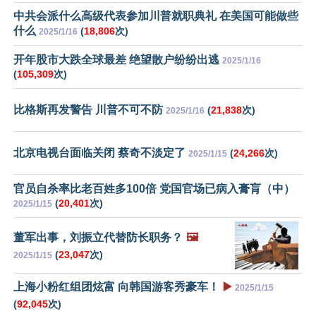
中共会派什么高级代表参加川普就职典礼 在美国可能做些
什么
(
18,806
次)
2025/1/16
开年股市大跌全球最差 绝望散户纷纷出逃
2025/1/16
(
105,309
次)
比格斯再发警告 川普不可不防
(
21,838
次)
2025/1/16
北京电视台面临关闭 蔡奇不淡定了
(
24,266
次)
2025/1/15
官员自杀率比老百姓多100倍 党国官场已病入膏肓（中）
(
20,401
次)
2025/1/15
董军出事，刘振立代替防长职务？
🖼️
(
23,047
次)
2025/1/15
上海小粉红组团炫富 向韩国游客秀豪车！
▶️
2025/1/15
(
92,045
次)