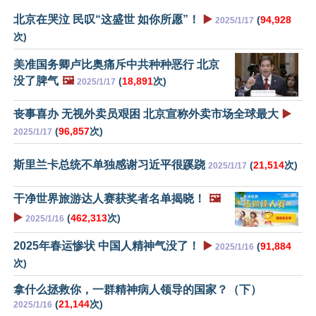
北京在哭泣 民叹“这盛世 如你所愿”！
▶️
(
94,928
2025/1/17
次)
美准国务卿卢比奥痛斥中共种种恶行 北京
没了脾气
🖼️
(
18,891
次)
2025/1/17
丧事喜办 无视外卖员艰困 北京宣称外卖市场全球最大
▶️
(
96,857
次)
2025/1/17
斯里兰卡总统不单独感谢习近平很蹊跷
(
21,514
次)
2025/1/17
干净世界旅游达人赛获奖者名单揭晓！
🖼️
▶️
(
462,313
次)
2025/1/16
2025年春运惨状 中国人精神气没了！
▶️
(
91,884
2025/1/16
次)
拿什么拯救你，一群精神病人领导的国家？（下）
(
21,144
次)
2025/1/16