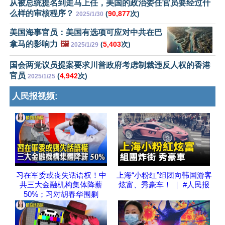
从被总统提名到走马上任，美国的政治委任官员要经过什
么样的审核程序？
(
90,877
次)
2025/1/30
美国海事官员：美国有选项可应对中共在巴
拿马的影响力
🖼️
(
5,403
次)
2025/1/29
国会两党议员提案要求川普政府考虑制裁违反人权的香港
官员
(
4,942
次)
2025/1/25
人民报视频:
习在军委或丧失话语权！中
上海“小粉红”组团向韩国游客
共三大金融机构集体降薪
炫富、秀豪车！ ｜ #人民报
50%；习对胡春华围剿