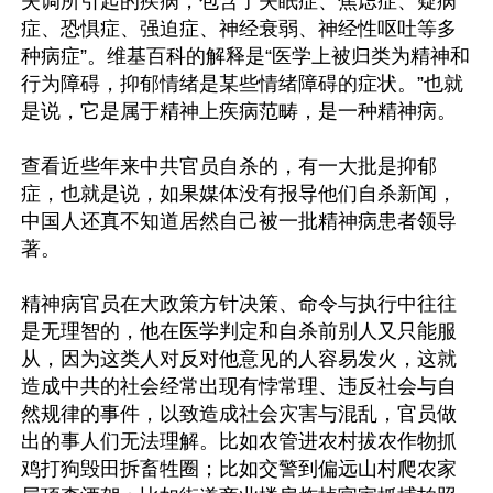
失调所引起的疾病，包含了失眠症、焦虑症、疑病
症、恐惧症、强迫症、神经衰弱、神经性呕吐等多
种病症”。维基百科的解释是“医学上被归类为精神和
行为障碍，抑郁情绪是某些情绪障碍的症状。”也就
是说，它是属于精神上疾病范畴，是一种精神病。

查看近些年来中共官员自杀的，有一大批是抑郁
症，也就是说，如果媒体没有报导他们自杀新闻，
中国人还真不知道居然自己被一批精神病患者领导
著。

精神病官员在大政策方针决策、命令与执行中往往
是无理智的，他在医学判定和自杀前别人又只能服
从，因为这类人对反对他意见的人容易发火，这就
造成中共的社会经常出现有悖常理、违反社会与自
然规律的事件，以致造成社会灾害与混乱，官员做
出的事人们无法理解。比如农管进农村拔农作物抓
鸡打狗毁田拆畜牲圈；比如交警到偏远山村爬农家