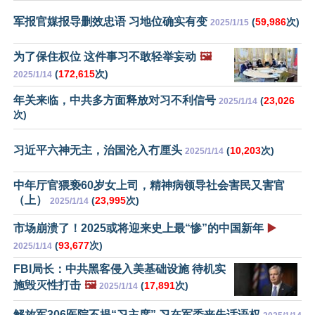
军报官媒报导删效忠语 习地位确实有变
(
59,986
次)
2025/1/15
为了保住权位 这件事习不敢轻举妄动
🖼️
(
172,615
次)
2025/1/14
年关来临，中共多方面释放对习不利信号
(
23,026
2025/1/14
次)
习近平六神无主，治国沦入冇厘头
(
10,203
次)
2025/1/14
中年厅官猥亵60岁女上司，精神病领导社会害民又害官
（上）
(
23,995
次)
2025/1/14
市场崩溃了！2025或将迎来史上最“惨”的中国新年
▶️
(
93,677
次)
2025/1/14
FBI局长：中共黑客侵入美基础设施 待机实
施毁灭性打击
🖼️
(
17,891
次)
2025/1/14
解放军306医院不提“习主席” 习在军委丧失话语权