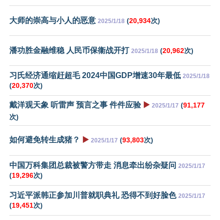
大师的崇高与小人的恶意
(
20,934
次)
2025/1/18
潘功胜金融维稳 人民币保衞战开打
(
20,962
次)
2025/1/18
习氏经济通缩赶超毛 2024中国GDP增速30年最低
2025/1/18
(
20,370
次)
戴洋观天象 听雷声 预言之事 件件应验
▶️
(
91,177
2025/1/17
次)
如何避免转生成猪？
▶️
(
93,803
次)
2025/1/17
中国万科集团总裁被警方带走 消息牵出纷杂疑问
2025/1/17
(
19,296
次)
习近平派韩正参加川普就职典礼 恐得不到好脸色
2025/1/17
(
19,451
次)