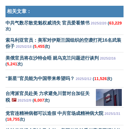
相关文章：
中共气数尽散党魁权威消失 官员爱看禁书
(
63,229
2025/2/20
次)
索马利亚官员：美军对伊斯兰国组织的空袭打死16名武装
份子
(
5,455
次)
2025/2/18
美俄官员将在沙特会晤 就乌克兰问题进行谈判
2025/2/16
(
5,241
次)
“新星”官员能为中国带来希望吗？
(
11,526
次)
2025/2/12
台湾派官员赴美 力求避免川普对台加征关
税
🖼️
(
6,007
次)
2025/2/9
党官连精神病都可以造假 中共官场成精神病大院
2025/1/31
(
18,755
次)