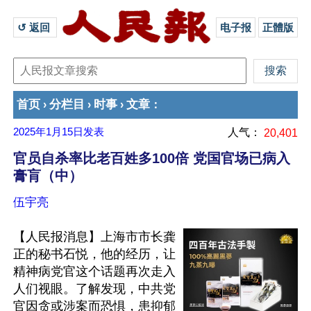
↺ 返回 
电子报
正體版
首页
分栏目
时事
文章
›
›
›
：
2025年1月15日
发表
人气：
20,401
官员自杀率比老百姓多100倍 党国官场已病入
膏肓（中）
伍宇亮
【人民报消息】上海市市长龚
正的秘书石悦，他的经历，让
精神病党官这个话题再次走入
人们视眼。了解发现，中共党
官因贪或涉案而恐惧，患抑郁