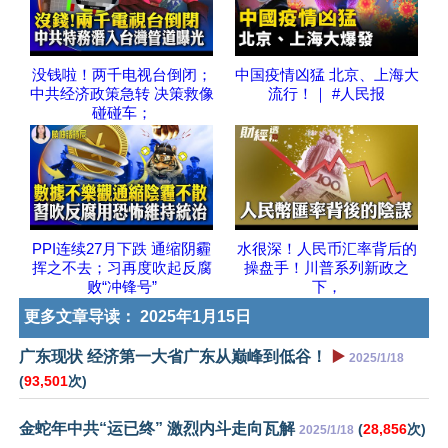
没钱啦！两千电视台倒闭；
中国疫情凶猛 北京、上海大
中共经济政策急转 决策救像
流行！｜ #人民报
碰碰车；
PPI连续27月下跌 通缩阴霾
水很深！人民币汇率背后的
挥之不去；习再度吹起反腐
操盘手！川普系列新政之
败“冲锋号”
下，
更多文章导读：
2025年1月15日
广东现状 经济第一大省广东从巅峰到低谷！
▶️
2025/1/18
(
93,501
次)
金蛇年中共“运已终” 激烈内斗走向瓦解
(
28,856
次)
2025/1/18