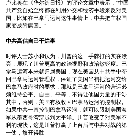
卢比奥在《华尔街日报》的评论文章中表示，“中国
共产党自始至终都在利用外交和经济手段来反对美
国，比如在巴拿马运河这件事情上，中共把主权国
家变成附庸国。”

中共高估自己干烂事
时评人士苏小和认为，川普的这一手牌打的实在漂
亮，展现了川普更高的政治视野和政治敏锐度。巴
拿马运河本来就归属美国，现在美国从中共手中夺
回巴拿马运河管理权，保证了美国当初把运河交给
巴拿马政府时的要求，那就是巴拿马运河的营运必
须维持公平、自由、平等，不得让他国力量的干涉
其中，否则，美国有权收回巴拿马运河的控制权。
如果中共一直控制巴拿马运河，就可以限制美国海
军从墨西哥湾穿越到太平洋。川普改变了对美军不
利的现状，这是川普打赢了上台后与中共对战的第
一仗，旗开得胜。
