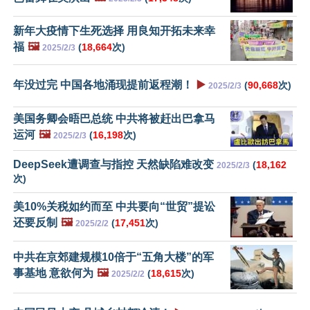
新年大疫情下生死选择 用良知开拓未来幸
福
🖼️
(
18,664
次)
2025/2/3
年没过完 中国各地涌现提前返程潮！
▶️
(
90,668
次)
2025/2/3
美国务卿会晤巴总统 中共将被赶出巴拿马
运河
🖼️
(
16,198
次)
2025/2/3
DeepSeek遭调查与指控 天然缺陷难改变
(
18,162
2025/2/3
次)
美10%关税如约而至 中共要向“世贸”提讼
还要反制
🖼️
(
17,451
次)
2025/2/2
中共在京郊建规模10倍于“五角大楼”的军
事基地 意欲何为
🖼️
(
18,615
次)
2025/2/2