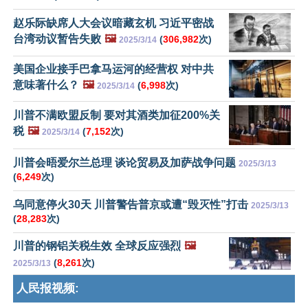
赵乐际缺席人大会议暗藏玄机 习近平密战
台湾动议暂告失败
🖼️
(
306,982
次)
2025/3/14
美国企业接手巴拿马运河的经营权 对中共
意味著什么？
🖼️
(
6,998
次)
2025/3/14
川普不满欧盟反制 要对其酒类加征200%关
税
🖼️
(
7,152
次)
2025/3/14
川普会晤爱尔兰总理 谈论贸易及加萨战争问题
2025/3/13
(
6,249
次)
乌同意停火30天 川普警告普京或遭“毁灭性”打击
2025/3/13
(
28,283
次)
川普的钢铝关税生效 全球反应强烈
🖼️
(
8,261
次)
2025/3/13
人民报视频: