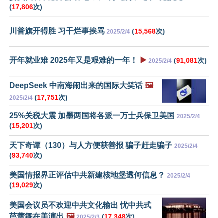
(
17,806
次)
川普旗开得胜 习干烂事挨骂
(
15,568
次)
2025/2/4
开年就业难 2025年又是艰难的一年！
▶️
(
91,081
次)
2025/2/4
DeepSeek 中南海闹出来的国际大笑话
🖼️
(
17,751
次)
2025/2/4
25%关税大震 加墨两国将各派一万士兵保卫美国
2025/2/4
(
15,201
次)
天下奇谭（130）与人方便获善报 骗子赶走骗子
2025/2/4
(
93,740
次)
美国情报界正评估中共新建核地堡透何信息？
2025/2/4
(
19,029
次)
美国会议员不欢迎中共文化输出 忧中共式
芭蕾舞在美演出
🖼️
(
17,348
次)
2025/2/3