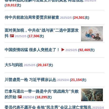
各军种如此理解习去延安开会的真意 再透信息
2025/2/5
(
19,012
次)
传中共前政治局常委贾庆林被查
(
24,501
次)
2025/2/5
面对美加税，中共在“战与谈”二选中瑟瑟发
抖
🖼️
(
17,506
次)
2025/2/5
中国疫情凶猛 很多人突然走了！
▶️
(
92,469
次)
2025/2/5
大S与妈祖
(
20,167
次)
2025/2/5
川普虚晃一枪 习近平裸泳认怂
(
21,154
次)
2025/2/4
巴拿马退出一带一路是中共“统战南方”失败
的开始
🖼️
(
18,295
次)
2025/2/4
委员代表不愿开会 各地“民主秀”会议上演亡党预兆
2025/2/4