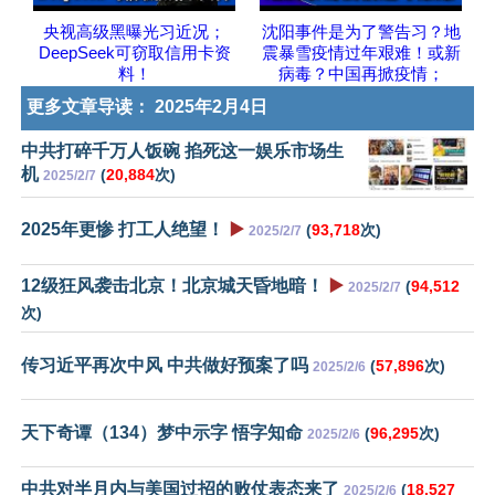
央视高级黑曝光习近况；
沈阳事件是为了警告习？地
DeepSeek可窃取信用卡资
震暴雪疫情过年艰难！或新
料！
病毒？中国再掀疫情；
更多文章导读：
2025年2月4日
中共打碎千万人饭碗 掐死这一娱乐市场生
机
(
20,884
次)
2025/2/7
2025年更惨 打工人绝望！
▶️
(
93,718
次)
2025/2/7
12级狂风袭击北京！北京城天昏地暗！
▶️
(
94,512
2025/2/7
次)
传习近平再次中风 中共做好预案了吗
(
57,896
次)
2025/2/6
天下奇谭（134）梦中示字 悟字知命
(
96,295
次)
2025/2/6
中共对半月内与美国过招的败仗表态来了
(
18,527
2025/2/6