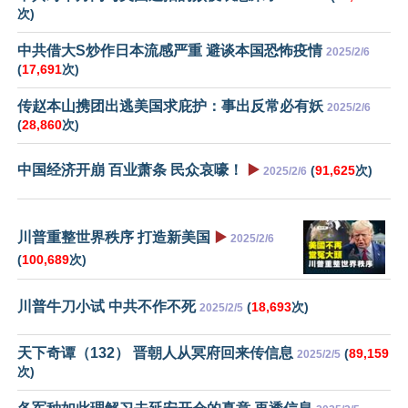
次)
中共借大S炒作日本流感严重 避谈本国恐怖疫情
2025/2/6
(
17,691
次)
传赵本山携团出逃美国求庇护：事出反常必有妖
2025/2/6
(
28,860
次)
中国经济开崩 百业萧条 民众哀嚎！
▶️
(
91,625
次)
2025/2/6
川普重整世界秩序 打造新美国
▶️
2025/2/6
(
100,689
次)
川普牛刀小试 中共不作不死
(
18,693
次)
2025/2/5
天下奇谭（132） 晋朝人从冥府回来传信息
(
89,159
2025/2/5
次)