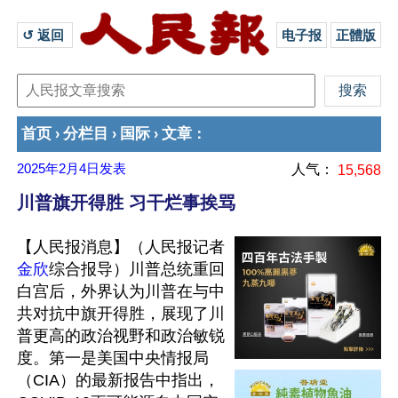
↺ 返回 
电子报
正體版
首页
分栏目
国际
文章
›
›
›
：
2025年2月4日
发表
人气：
15,568
川普旗开得胜 习干烂事挨骂
【人民报消息】（人民报记者
金欣
综合报导）川普总统重回
白宫后，外界认为川普在与中
共对抗中旗开得胜，展现了川
普更高的政治视野和政治敏锐
度。第一是美国中央情报局
（CIA）的最新报告中指出，