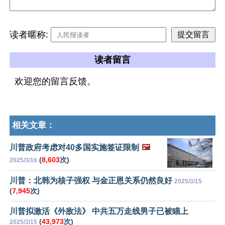
读者暱称:
读者留言
欢迎您的留言反馈。
相关文章：
川普政府考虑对40多国实施签证限制
🖼️
(
8,603
次)
2025/3/16
川普：北韩为核子强权 与金正恩关系仍然良好
2025/3/15
(
7,945
次)
川普拟激活《外敌法》 中共五万走线男子已被瞄上
(
43,973
次)
2025/3/15