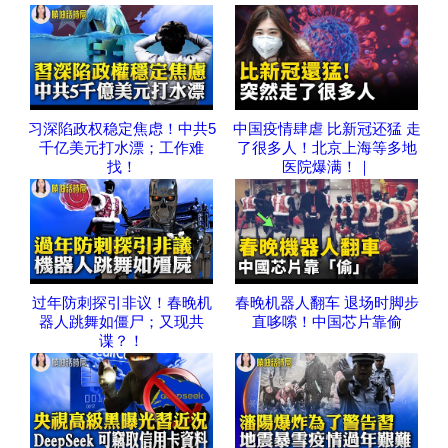
习深陷政权稳定焦虑！中共5
中国疫情肆虐 比新冠还猛 走
千亿美元打水漂；工作难
了很多人！北京上海等多地
找！
医院爆满！｜
过年防刺探引非议！春晚机
春晚机器人翻车 退场时脚步
器人跳舞如僵尸；又现共
直哆嗦！中国芯片靠偷
谍？！