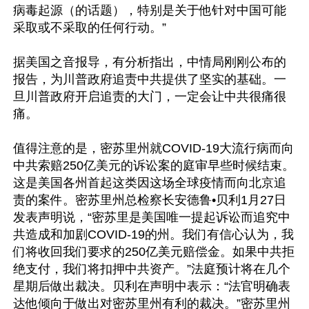
病毒起源（的话题），特别是关于他针对中国可能
采取或不采取的任何行动。”

据美国之音报导，有分析指出，中情局刚刚公布的
报告，为川普政府追责中共提供了坚实的基础。一
旦川普政府开启追责的大门，一定会让中共很痛很
痛。

值得注意的是，密苏里州就COVID-19大流行病而向
中共索赔250亿美元的诉讼案的庭审早些时候结束。
这是美国各州首起这类因这场全球疫情而向北京追
责的案件。密苏里州总检察长安德鲁•贝利1月27日
发表声明说，“密苏里是美国唯一提起诉讼而追究中
共造成和加剧COVID-19的州。我们有信心认为，我
们将收回我们要求的250亿美元赔偿金。如果中共拒
绝支付，我们将扣押中共资产。”法庭预计将在几个
星期后做出裁决。贝利在声明中表示：“法官明确表
达他倾向于做出对密苏里州有利的裁决。”密苏里州