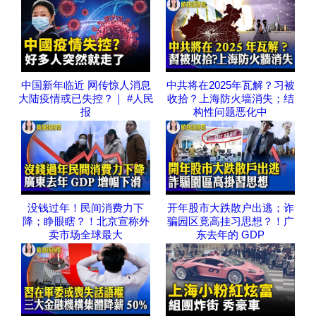
中国新年临近 网传惊人消息
中共将在2025年瓦解？习被
大陆疫情或已失控？｜ #人民
收拾？上海防火墙消失；结
报
构性问题恶化中
没钱过年！民间消费力下
开年股市大跌散户出逃；诈
降；睁眼瞎？！北京宣称外
骗园区竟高挂习思想？！广
卖市场全球最大
东去年的 GDP