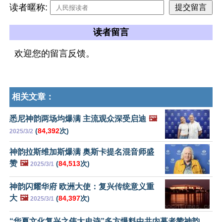
读者暱称:
读者留言
欢迎您的留言反馈。
相关文章：
悉尼神韵两场均爆满 主流观众深受启迪
🖼️
(
84,392
次)
2025/3/2
神韵拉斯维加斯爆满 奥斯卡提名混音师盛
赞
🖼️
(
84,513
次)
2025/3/1
神韵闪耀华府 欧洲大使：复兴传统意义重
大
🖼️
(
84,397
次)
2025/3/1
“华夏文化复兴之伟大史诗”多方爆料中共内幕者赞神韵