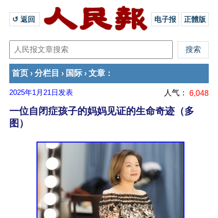
↺ 返回 
电子报
正體版
首页
分栏目
国际
文章
›
›
›
：
2025年1月21日
发表
人气：
6,048
一位自闭症孩子的妈妈见证的生命奇迹（多
图）