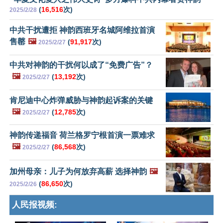
(
16,516
次)
2025/2/28
中共干扰遭拒 神韵西班牙名城阿维拉首演
售罄
🖼️
(
91,917
次)
2025/2/27
中共对神韵的干扰何以成了“免费广告”？
🖼️
(
13,192
次)
2025/2/27
肯尼迪中心炸弹威胁与神韵起诉案的关键
🖼️
(
12,785
次)
2025/2/27
神韵传递福音 荷兰格罗宁根首演一票难求
🖼️
(
86,568
次)
2025/2/27
加州母亲：儿子为何放弃高薪 选择神韵
🖼️
(
86,650
次)
2025/2/26
人民报视频: