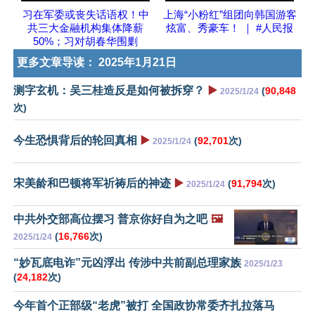
习在军委或丧失话语权！中
上海“小粉红”组团向韩国游客
共三大金融机构集体降薪
炫富、秀豪车！ ｜ #人民报
50%；习对胡春华围剿
更多文章导读：
2025年1月21日
测字玄机：吴三桂造反是如何被拆穿？
▶️
(
90,848
2025/1/24
次)
今生恐惧背后的轮回真相
▶️
(
92,701
次)
2025/1/24
宋美龄和巴顿将军祈祷后的神迹
▶️
(
91,794
次)
2025/1/24
中共外交部高位摆习 普京你好自为之吧
🖼️
(
16,766
次)
2025/1/24
“妙瓦底电诈”元凶浮出 传涉中共前副总理家族
2025/1/23
(
24,182
次)
今年首个正部级“老虎”被打 全国政协常委齐扎拉落马