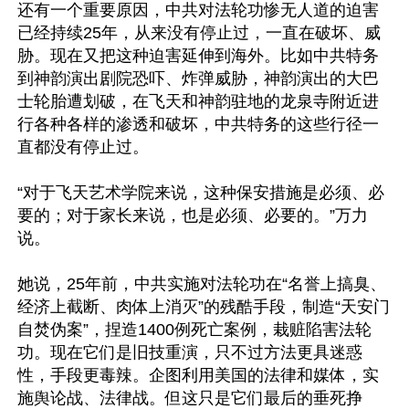
还有一个重要原因，中共对法轮功惨无人道的迫害
已经持续25年，从来没有停止过，一直在破坏、威
胁。现在又把这种迫害延伸到海外。比如中共特务
到神韵演出剧院恐吓、炸弹威胁，神韵演出的大巴
士轮胎遭划破，在飞天和神韵驻地的龙泉寺附近进
行各种各样的渗透和破坏，中共特务的这些行径一
直都没有停止过。

“对于飞天艺术学院来说，这种保安措施是必须、必
要的；对于家长来说，也是必须、必要的。”万力
说。

她说，25年前，中共实施对法轮功在“名誉上搞臭、
经济上截断、肉体上消灭”的残酷手段，制造“天安门
自焚伪案”，捏造1400例死亡案例，栽赃陷害法轮
功。现在它们是旧技重演，只不过方法更具迷惑
性，手段更毒辣。企图利用美国的法律和媒体，实
施舆论战、法律战。但这只是它们最后的垂死挣