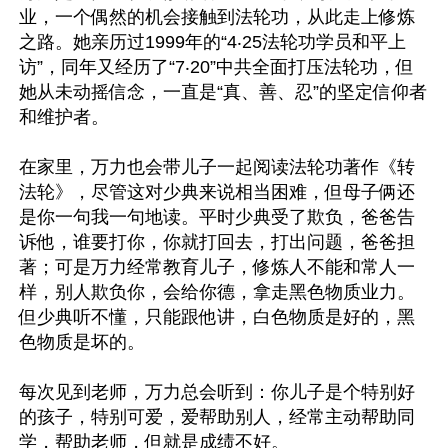
业，一个偶然的机会接触到法轮功，从此走上修炼
之路。她亲历过1999年的“4‧25法轮功学员和平上
访”，同年又经历了“7‧20”中共全面打压法轮功，但
她从未动摇信念，一直是“真、善、忍”的坚定信仰者
和维护者。

在家里，万力也会带儿子一起阅读法轮功著作《转
法轮》，尽管这对少典来说相当困难，但母子俩还
是你一句我一句地读。平时少典受了欺负，爸爸告
诉他，谁要打你，你就打回去，打出问题，爸爸担
著；可是万力经常教育儿子，修炼人不能和常人一
样，别人欺负你，会给你德，拿走黑色物质业力。
但少典听不懂，只能跟他讲，白色物质是好的，黑
色物质是坏的。

每次见到老师，万力总会听到：你儿子是个特别好
的孩子，特别可爱，爱帮助别人，经常主动帮助同
学，帮助老师，但就是成绩不好。
