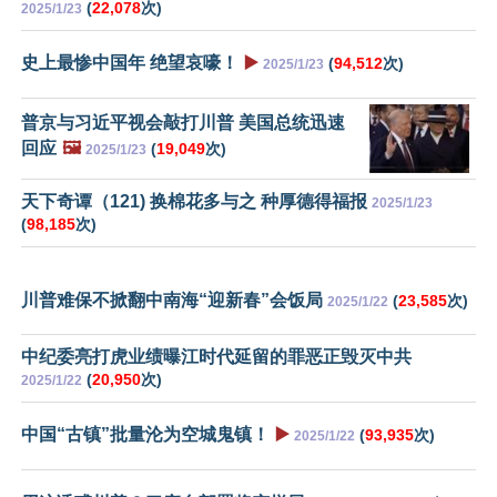
(
22,078
次)
2025/1/23
史上最惨中国年 绝望哀嚎！
▶️
(
94,512
次)
2025/1/23
普京与习近平视会敲打川普 美国总统迅速
回应
🖼️
(
19,049
次)
2025/1/23
天下奇谭（121) 换棉花多与之 种厚德得福报
2025/1/23
(
98,185
次)
川普难保不掀翻中南海“迎新春”会饭局
(
23,585
次)
2025/1/22
中纪委亮打虎业绩曝江时代延留的罪恶正毁灭中共
(
20,950
次)
2025/1/22
中国“古镇”批量沦为空城鬼镇！
▶️
(
93,935
次)
2025/1/22