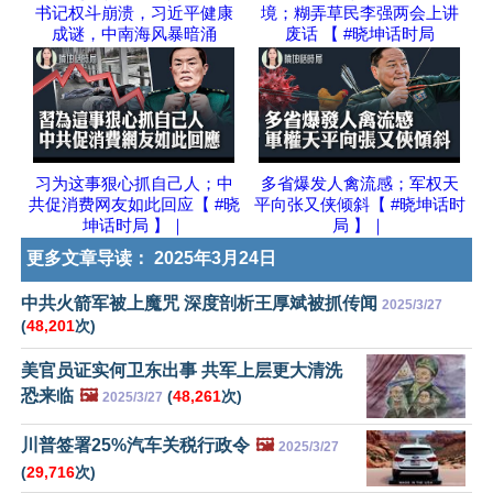
书记权斗崩溃，习近平健康
境；糊弄草民李强两会上讲
成谜，中南海风暴暗涌
废话 【 #晓坤话时局
习为这事狠心抓自己人；中
多省爆发人禽流感；军权天
共促消费网友如此回应【 #晓
平向张又侠倾斜【 #晓坤话时
坤话时局 】｜
局 】｜
更多文章导读：
2025年3月24日
中共火箭军被上魔咒 深度剖析王厚斌被抓传闻
2025/3/27
(
48,201
次)
美官员证实何卫东出事 共军上层更大清洗
恐来临
🖼️
(
48,261
次)
2025/3/27
川普签署25%汽车关税行政令
🖼️
2025/3/27
(
29,716
次)