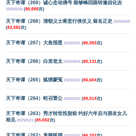
天下奇谭（269）诚心念动佛号 能够峰回路转逢凶化吉
(
86,689
次)
2025/5/26
天下奇谭（268）清朝义士蒋坚行侠仗义 留名正史
2025/5/25
(
83,582
次)
天下奇谭（267）大鱼报恩
(
86,593
次)
2025/5/25
天下奇谭（266）白发老太
(
85,131
次)
2025/5/24
天下奇谭（265）狐狸蒙冤
(
86,604
次)
2025/5/23
天下奇谭（264）蛇召雷公
(
89,514
次)
2025/5/22
天下奇谭（263）秀才转世投胎前 约好六年后与朋友女儿
相见
(
85,692
次)
2025/5/21
天下奇谭（262）鬼骑狐狸
(
86,252
次)
2025/5/21