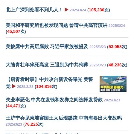
北上广深到处看不到几人！
▶️
(
105,230
次)
2025/3/24
美国和平研究所也被发现问题 曾请中共高官演讲
2025/3/24
(
45,507
次)
美披露中共高层腐败 习近平家族被提及
(
53,058
次)
2025/3/23
大陆青壮年猝死高发 三退别为中共殉葬
(
48,236
次)
2025/3/23
【唐青看时事】中共攻台新设备曝光 美警
觉
▶️
(
104,816
次)
2025/3/23
失业率恶化 中共在发钱和发券之间选择发贷款
2025/3/23
(
44,471
次)
王沪宁会见柬埔寨国王太后现蹊跷 中南海要出大变故吗
(
76,225
次)
2025/3/23