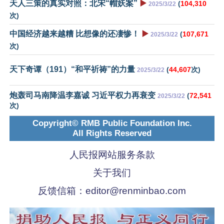
天人三策的真实对照：北宋“帽妖案”
▶️
(
104,310
2025/3/22
次)
中国经济越来越糟 比想像的还凄惨！
▶️
(
107,671
2025/3/22
次)
天下奇谭（191）“和平祈祷”的力量
(
44,607
次)
2025/3/22
炮轰司马南降温李嘉诚 习近平权力再衰变
(
72,541
2025/3/22
次)
Copyright© RMB Public Foundation Inc.
All Rights Reserved
人民报网站服务条款
关于我们
反馈信箱：
editor@renminbao.com