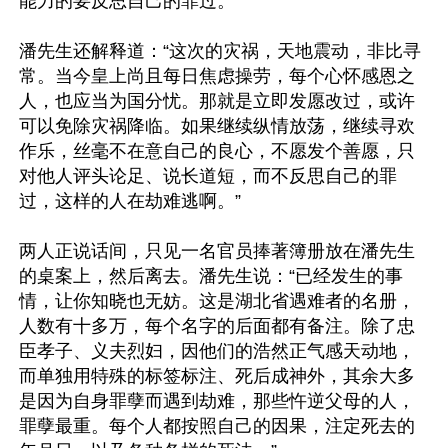
能力的要反思自己的罪过。”

潘先生还解释道：“这次的灾祸，天地震动，非比寻
常。当今皇上尚且每日焦虑操劳，每个心怀感恩之
人，也应当为国分忧。那就是立即发愿改过，或许
可以免除灾祸降临。如果继续纵情放荡，继续寻欢
作乐，丝毫不在意自己的良心，不愿发个善愿，只
对他人评头论足、说长道短，而不反思自己的罪
过，这样的人在劫难逃啊。”

两人正说话间，只见一名官员捧著簿册放在潘先生
的桌案上，然后离去。潘先生说：“已经发生的事
情，让你知晓也无妨。这是湖北省遇难者的名册，
人数有十多万，每个名字的后面都有备注。除了忠
臣孝子、义夫烈妇，因他们的浩然正气感天动地，
而单独用特殊的标签标注、死后成神外，其余大多
是因为自身罪孽而遇到劫难，那些忤逆父母的人，
罪孽最重。每个人都按照自己的因果，注定死去的