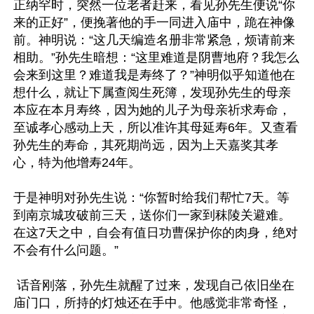
正纳罕时，突然一位老者赶来，看见孙先生便说“你
来的正好”，便挽著他的手一同进入庙中，跪在神像
前。神明说：“这几天编造名册非常紧急，烦请前来
相助。”孙先生暗想：“这里难道是阴曹地府？我怎么
会来到这里？难道我是寿终了？”神明似乎知道他在
想什么，就让下属查阅生死簿，发现孙先生的母亲
本应在本月寿终，因为她的儿子为母亲祈求寿命，
至诚孝心感动上天，所以准许其母延寿6年。又查看
孙先生的寿命，其死期尚远，因为上天嘉奖其孝
心，特为他增寿24年。

于是神明对孙先生说：“你暂时给我们帮忙7天。等
到南京城攻破前三天，送你们一家到秣陵关避难。
在这7天之中，自会有值日功曹保护你的肉身，绝对
不会有什么问题。”

 话音刚落，孙先生就醒了过来，发现自己依旧坐在
庙门口，所持的灯烛还在手中。他感觉非常奇怪，