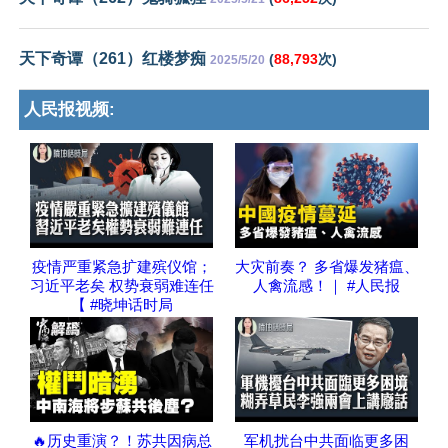
天下奇谭（261）红楼梦痴
(
88,793
次)
2025/5/20
人民报视频:
疫情严重紧急扩建殡仪馆；
大灾前奏？ 多省爆发猪瘟、
习近平老矣 权势衰弱难连任
人禽流感！｜ #人民报
【 #晓坤话时局
🔥历史重演？！苏共因病总
军机扰台中共面临更多困