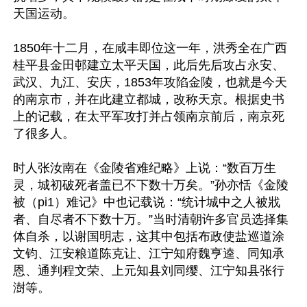
天国运动。

1850年十二月，在咸丰即位这一年，洪秀全在广西
桂平县金田邨建立太平天国，此后先后攻占永安、
武汉、九江、安庆，1853年攻陷金陵，也就是今天
的南京市，并在此建立都城，改称天京。根据史书
上的记载，在太平军攻打并占领南京前后，南京死
了很多人。

时人张汝南在《金陵省难纪略》上说：“数百万生
灵，城初破死者盖已不下数十万矣。”孙亦恬《金陵
被（pi1）难记》中也记载说：“统计城中之人被戕
者、自尽者不下数十万。”当时清朝许多官员选择集
体自杀，以谢国明志，这其中包括布政使盐巡道涂
文钧、江安粮道陈克让、江宁知府魏亨逵、同知承
恩、通判程文荣、上元知县刘同缨、江宁知县张行
澍等。
