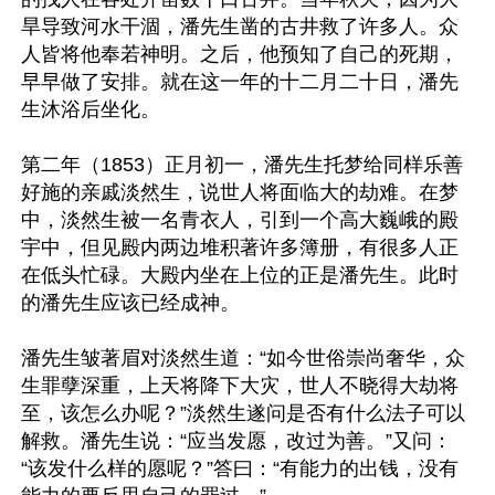
旱导致河水干涸，潘先生凿的古井救了许多人。众
人皆将他奉若神明。之后，他预知了自己的死期，
早早做了安排。就在这一年的十二月二十日，潘先
生沐浴后坐化。

第二年（1853）正月初一，潘先生托梦给同样乐善
好施的亲戚淡然生，说世人将面临大的劫难。在梦
中，淡然生被一名青衣人，引到一个高大巍峨的殿
宇中，但见殿内两边堆积著许多簿册，有很多人正
在低头忙碌。大殿内坐在上位的正是潘先生。此时
的潘先生应该已经成神。

潘先生皱著眉对淡然生道：“如今世俗崇尚奢华，众
生罪孽深重，上天将降下大灾，世人不晓得大劫将
至，该怎么办呢？”淡然生遂问是否有什么法子可以
解救。潘先生说：“应当发愿，改过为善。”又问：
“该发什么样的愿呢？”答曰：“有能力的出钱，没有