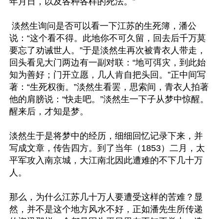
年月日，以及各种各样的死法。”

 淡然生询问是否可以看一下江苏的生死簿，潘公
说：“这个看不得。此地你不可久留，回去后千万莫
要忘了劝诫世人。”于是淡然生再次被青衣人带走，
回头看见大门两边有一副对联：“地可弭灾，到此始
知为善好；门开立愿，几人肯自把头回。”正中间写
著：“生死权衡。”淡然生看罢，思索间，青衣人拍著
他的肩膀说：“快走吧。”淡然生一下子从梦中惊醒。
醒来后，才知是梦。

淡然生于是将梦中的经历，细细回忆记录下来，并
写成文章，传告四方。到了当年（1853）二月，太
平军攻入南京城，大江南北因此遭难的不下几十万
人。

那么，为什么江苏几十万人要遭受这样的苦难？显
然，并不是这个地方风水不好，正如潘先生所传递