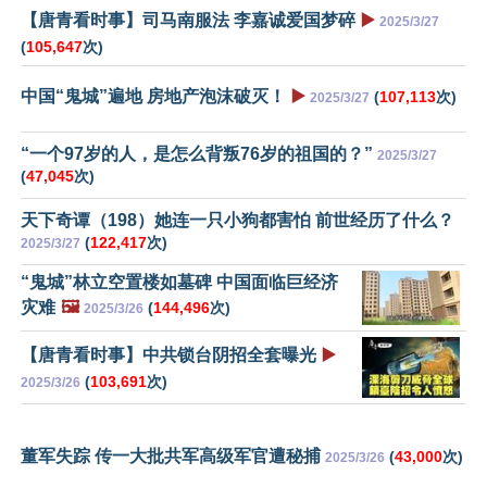
【唐青看时事】司马南服法 李嘉诚爱国梦碎
▶️
2025/3/27
(
105,647
次)
中国“鬼城”遍地 房地产泡沫破灭！
▶️
(
107,113
次)
2025/3/27
“一个97岁的人，是怎么背叛76岁的祖国的？”
2025/3/27
(
47,045
次)
天下奇谭（198）她连一只小狗都害怕 前世经历了什么？
(
122,417
次)
2025/3/27
“鬼城”林立空置楼如墓碑 中国面临巨经济
灾难
🖼️
(
144,496
次)
2025/3/26
【唐青看时事】中共锁台阴招全套曝光
▶️
(
103,691
次)
2025/3/26
董军失踪 传一大批共军高级军官遭秘捕
(
43,000
次)
2025/3/26