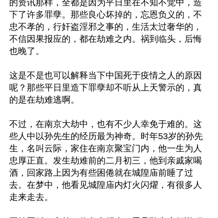
的资讯那样，全都是因为平日里在不知不觉中，造
下了许多罪孽。那些良心坏掉的，忘恩负义的，不
忠不孝的，行奸盗淫邪之事的，生活太过奢华的，
不信因果报应的，都在劫难之内。祸到临头，后悔
也晚了。

这是不是也可以解释当下中国死于疫情之人的原因
呢？那些平日里造下罪孽却不听从上天警示的，真
的是在劫难逃啊。

不过，在南京大劫中，也有不少人幸免于难的。这
些人中以孙先生的经历最为神奇。时年53岁的孙先
生，名叫云际，家住在南京聚宝门内，他一生为人
忠厚正直。发生劫难前的二月初三，他到亲戚家喝
酒，回家路上因为有些困倦就在城隍庙前睡了过
去。在梦中，他看见城隍庙内灯火闪燿，有很多人
走来走去。
