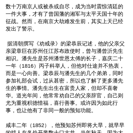
数十万南京人或被杀或自尽，成为当时震惊清廷的
一件大事，才有了曾国藩的湘军与太平天国十年的
征战。然而，在南京大劫难发生前，其实上天已经
发出了警示。

 据清朝撰写《劝戒录》的梁恭辰记述，他的父亲父
亲梁章巨在苏州任江苏布政使时，曾与潘曾沂先生
相识。潘先生是苏州潘世恩太傅的长子，嘉庆二十
一年（1816）丙子科举人，但他对仕途并不热衷，
而是一心向善。梁恭辰与潘先生的几个弟弟，同时
参加礼部会试，过从甚密，所以也了解了更多潘先
生的事情。潘先生出生在富贵人家，但却不喜奢
华。道光年间，他常常劝自己的父亲辞官，自己则
尤为重视积德惜福，喜行善事。或许因为如此行
事，也让他有了非同一般的预知功能。

咸丰二年（1852），他预知苏州即将大旱，就早早
的找人在各处开凿数十口古井。当年秋天，因为大