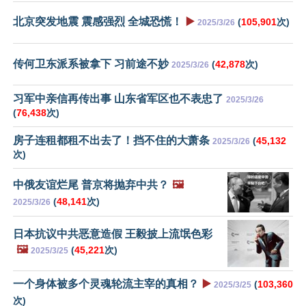
北京突发地震 震感强烈 全城恐慌！
▶️
(
105,901
次)
2025/3/26
传何卫东派系被拿下 习前途不妙
(
42,878
次)
2025/3/26
习军中亲信再传出事 山东省军区也不表忠了
2025/3/26
(
76,438
次)
房子连租都租不出去了！挡不住的大萧条
(
45,132
2025/3/26
次)
中俄友谊烂尾 普京将抛弃中共？
🖼️
(
48,141
次)
2025/3/26
日本抗议中共恶意造假 王毅披上流氓色彩
🖼️
(
45,221
次)
2025/3/25
一个身体被多个灵魂轮流主宰的真相？
▶️
(
103,360
2025/3/25
次)