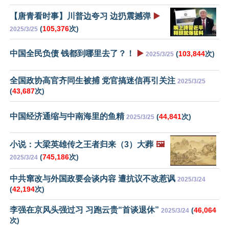
【唐青看时事】川普边夸习 边扔震撼弹
▶️
(
105,376
次)
2025/3/25
中国全民负债 钱都到哪里去了？！
▶️
(
103,844
次)
2025/3/25
全国政协高官齐同生被捕 党官搞迷信再引关注
2025/3/25
(
43,687
次)
中国经济通缩与中南海里的鱼精
(
44,841
次)
2025/3/25
小说：大梁英雄传之王者归来（3）大葬
🖼️
(
745,186
次)
2025/3/24
中共窜改与外国政要会谈内容 遭抗议不改惹讽
2025/3/24
(
42,194
次)
李强在京风头强过习 习跑云贵“首谈退休”
(
46,064
2025/3/24
次)