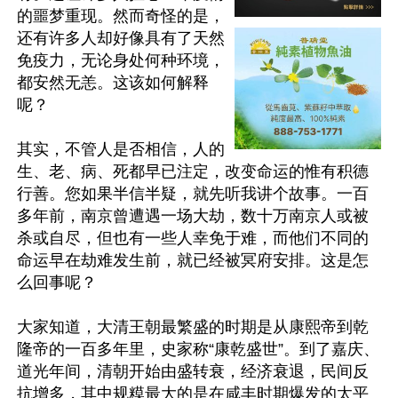
的噩梦重现。然而奇怪的是，
还有许多人却好像具有了天然
免疫力，无论身处何种环境，
都安然无恙。这该如何解释
呢？

其实，不管人是否相信，人的
生、老、病、死都早已注定，改变命运的惟有积德
行善。您如果半信半疑，就先听我讲个故事。一百
多年前，南京曾遭遇一场大劫，数十万南京人或被
杀或自尽，但也有一些人幸免于难，而他们不同的
命运早在劫难发生前，就已经被冥府安排。这是怎
么回事呢？

大家知道，大清王朝最繁盛的时期是从康熙帝到乾
隆帝的一百多年里，史家称“康乾盛世”。到了嘉庆、
道光年间，清朝开始由盛转衰，经济衰退，民间反
抗增多，其中规糢最大的是在咸丰时期爆发的太平