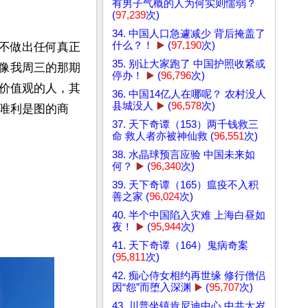
有男子气概的人为何实则懦弱？
(
97,239
次)
34. 中国人口急遽减少 背后掩盖了
什么？！
▶️
(
97,190
次)
不做出任何真正
35. 别让大家跑了 中国护照收紧或
像我周三的那期
停办！
▶️
(
96,796
次)
价值观的人，其
36. 中国14亿人在哪呢？ 农村没人
县城没人
▶️
(
96,578
次)
唯利是图的商
37. 天下奇谭（153）两千钱救三
命 救人者亦被神仙救 (
96,551
次)
38. 水晶球预言应验 中国未来如
何？
▶️
(
96,340
次)
39. 天下奇谭（165）瘟疫不入积
善之家 (
96,024
次)
40. 半个中国陷入灾难 上海白昼如
夜！
▶️
(
95,944
次)
41. 天下奇谭（164）鬼病奇案
(
95,811
次)
42. 痴心侍女相约再世缘 修行僧侣
因“怨”而堕入深渊
▶️
(
95,707
次)
43. 川普坐镇肯尼迪中心 中共太岁