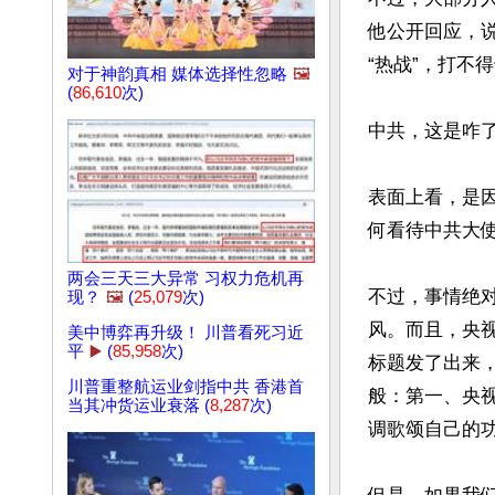
他公开回应，说
“热战”，打不得
对于神韵真相 媒体选择性忽略
🖼️
(
86,610
次)
中共，这是咋了
表面上看，是
何看待中共大使
两会三天三大异常 习权力危机再
不过，事情绝
现？
🖼️
(
25,079
次)
风。而且，央视
美中博弈再升级！ 川普看死习近
平
▶️
(
85,958
次)
标题发了出来
川普重整航运业剑指中共 香港首
般：第一、央
当其冲货运业衰落 (
8,287
次)
调歌颂自己的功