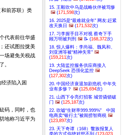
15. 王毅吹中乌是战略伙伴被骂惨
（和前苏联）类
🖼️
(
171,598
次)
16. 2025是“最难就业年” 网友:赶紧
改天换日
🖼️
(
171,532
次)
17. 习李握手目不对视 蔡奇下手
个代表前往华盛
顾万明被判刑
🖼️
📝 (
168,372
次)
；还试图拉拢美
18. 惊人爆料：李尚福、魏凤和、
刘亚洲等被“精神失常”
🖼️
一场避免关税战
(
159,211
次)
。

19. 大陆监控服务供应商接入
DeepSeek 恐强化监控
🖼️
(
127,302
次)
的经济陷入困
20. 中国经济衰退加剧危机 中年失
业有多惨？
🖼️
(
125,694
次)
21. 山西下令亮灯招客 城管撬锁破
门
🖼️
(
125,187
次)
砝码，同时，也
22. 吹嘘“生财率999.999%” 中国
电商卖“银行土”被闹捞智商税
🖼️
切地称习近平为
(
123,897
次)
23. 天下奇谭（168）鳖族报复人
类的方式你绝对想不到 (
123,023