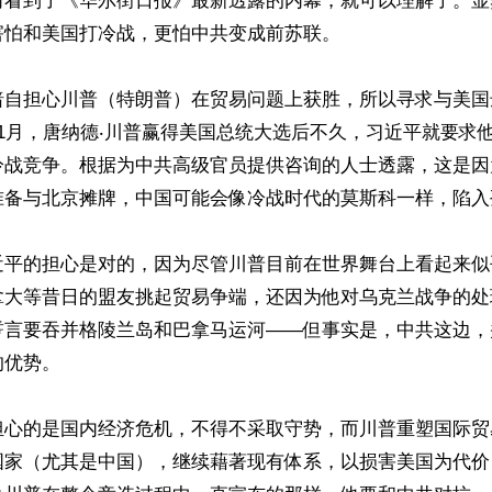
们看到了《华尔街日报》最新透露的内幕，就可以理解了。显
怕和美国打冷战，更怕中共变成前苏联。

暗自担心川普（特朗普）在贸易问题上获胜，所以寻求与美国
1月，唐纳德‧川普赢得美国总统大选后不久，习近平就要求
冷战竞争。根据为中共高级官员提供咨询的人士透露，这是因
准备与北京摊牌，中国可能会像冷战时代的莫斯科一样，陷入孤
近平的担心是对的，因为尽管川普目前在世界舞台上看起来似
拿大等昔日的盟友挑起贸易争端，还因为他对乌克兰战争的处
誓言要吞并格陵兰岛和巴拿马运河——但事实是，中共这边，
优势。

担心的是国内经济危机，不得不采取守势，而川普重塑国际贸
国家（尤其是中国），继续藉著现有体系，以损害美国为代价