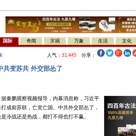
国际
奇闻
灾祸
万象
生活
文化
人气：
31,445
分享：
表
中共变苏共 外交部怂了
】据秦鹏观察视频报导，内幕消息称，习近平
共打成前苏联，亡党亡国。中共外交部怂了，
是冷战还是热战，都打不得也打不赢。
