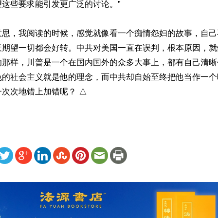
这些要求能引发更广泛的讨论。”

意思，我阅读的时候，感觉就像看一个痴情怨妇的故事，自己
天期望一切都会好转。中共对美国一直在误判，根本原因，就
的那样，川普是一个在国内国外的众多大事上，都有自己清晰
色的社会主义就是他的理念，而中共却自始至终把他当作一个
次次地错上加错呢？ △
ww.renminbao.com/rmb/articles/2025/3/7/89280.html