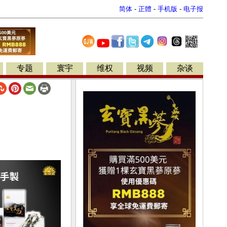
简体
-
正體
-
手机版
-
电子报
专题
寰宇
维权
视频
杂谈