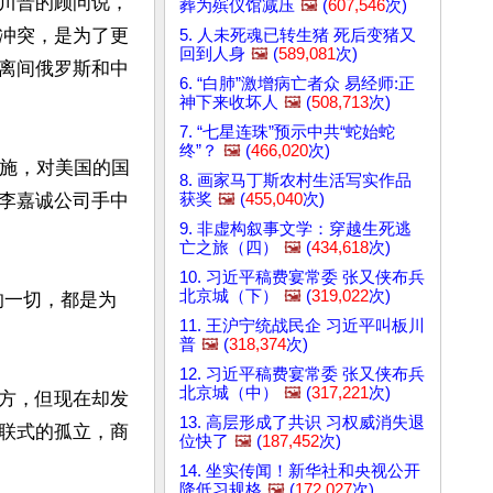
川普的顾问说，
葬为殡仪馆减压
🖼️
(
607,546
次)
冲突，是为了更
5. 人未死魂已转生猪 死后变猪又
回到人身
🖼️
(
589,081
次)
离间俄罗斯和中
6. “白肺”激增病亡者众 易经师:正
神下来收坏人
🖼️
(
508,713
次)
7. “七星连珠”预示中共“蛇始蛇
终”？
🖼️
(
466,020
次)
设施，对美国的国
8. 画家马丁斯农村生活写实作品
获奖
🖼️
(
455,040
次)
李嘉诚公司手中
9. 非虚构叙事文学：穿越生死逃
亡之旅（四）
🖼️
(
434,618
次)
10. 习近平稿费宴常委 张又侠布兵
北京城（下）
🖼️
(
319,022
次)
的一切，都是为
11. 王沪宁统战民企 习近平叫板川
普
🖼️
(
318,374
次)
12. 习近平稿费宴常委 张又侠布兵
北京城（中）
🖼️
(
317,221
次)
方，但现在却发
13. 高层形成了共识 习权威消失退
联式的孤立，商
位快了
🖼️
(
187,452
次)
14. 坐实传闻！新华社和央视公开
降低习规格
🖼️
(
172,027
次)