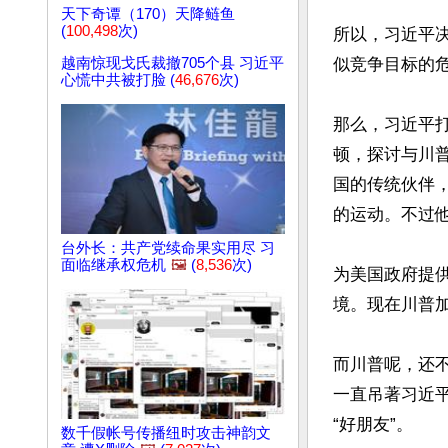
天下奇谭（170）天降鲢鱼
(
100,498
次)
所以，习近平
越南惊现戈氏裁撤705个县 习近平
似竞争目标的危
心慌中共被打脸 (
46,676
次)
那么，习近平
顿，探讨与川
国的传统伙伴
的运动。不过
台外长：共产党续命果实用尽 习
面临继承权危机
🖼️
(
8,536
次)
为美国政府提
境。现在川普加
而川普呢，还
一直吊著习近
“好朋友”。

数千假帐号传播纽时攻击神韵文