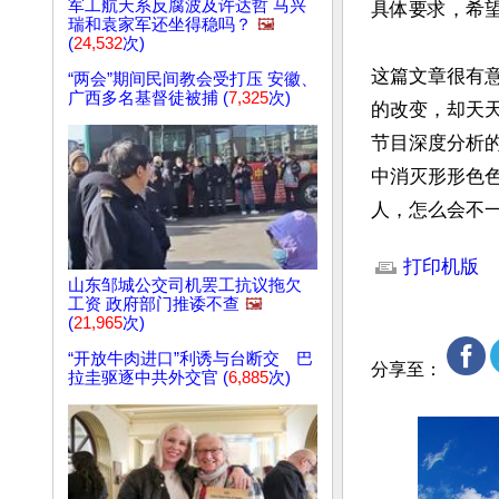
军工航天系反腐波及许达哲 马兴
具体要求，希望
瑞和袁家军还坐得稳吗？
🖼️
(
24,532
次)
这篇文章很有
“两会”期间民间教会受打压 安徽、
广西多名基督徒被捕 (
7,325
次)
的改变，却天
节目深度分析
中消灭形形色
人，怎么会不一
文章网址: http://w
打印机版
山东邹城公交司机罢工抗议拖欠
工资 政府部门推诿不查
🖼️
(
21,965
次)
“开放牛肉进口”利诱与台断交 巴
分享至：
拉圭驱逐中共外交官 (
6,885
次)