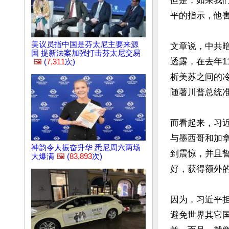
但是，如果我
平的指示，他害
美议员指中国是芬太尼主要来源
文章说，中共
国 提新法案加强打击芬太尼交易
透露，在去年1
🖼️
(
7,311
次)
析美苏之间的
随著川普总统
而看起来，习
与墨西哥和加
神韵令人振奋升华 悉尼周六两场
到震惊，并且
大爆满
🖼️
(
83,893
次)
好，获得额外的
因为，习近平
避免世界其它