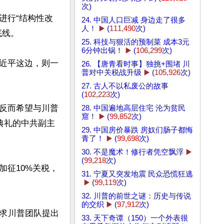
次)
进行“结构性改
24. 中国人口巨减 身边走了很多
人！
▶️
(
111,490
次)
线。

25. 科技与狠活的预制菜 成本3元
6分钟出锅！
▶️
(
106,299
次)
，习近平这边，则一
26. 【唐青看时事】独挑+围堵 川
普对中关税战升级
▶️
(
105,926
次)
27. 古人不以私废公的故事
(
102,223
次)
反而希望与川普
28. 中国遍地高层住宅 沦为贫民
窟！
▶️
(
99,852
次)
典礼的中共副主
29. 中国房价暴跌 房奴们肠子都悔
青了！
▶️
(
99,698
次)
30. 不是魔术！修行者凭空飘浮
▶️
(
99,218
次)
加征10%关税，
31. 宁夏又突发地震 民众恐慌狂逃
▶️
(
99,119
次)
32. 川普的前世之谜：历史与传说
的交织
▶️
(
97,912
次)
要求川普团队提出
33. 天下奇谭（150）一个外表很