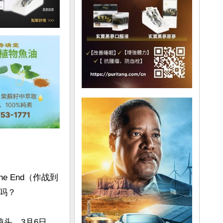
e End（作战到
？

掉头。3月6日，