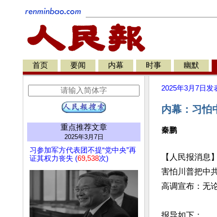
首页
要闻
内幕
时事
幽默
2025年3月7日
发
内幕：习怕
重点推荐文章
秦鹏
2025年3月7日
习参加军方代表团不提“党中央”再
【人民报消息
证其权力丧失 (
69,538
次)
害怕川普把中
高调宣布：无论
报导如下：
