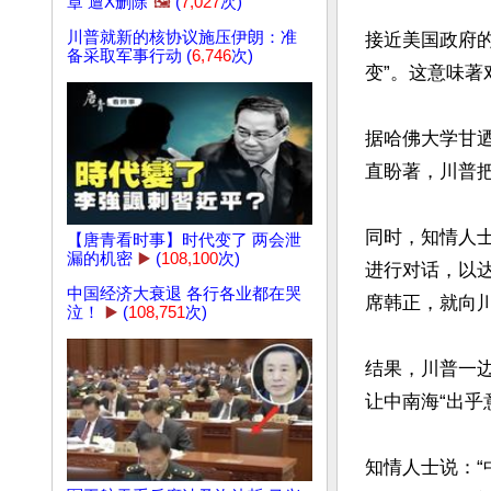
章 遭X删除
🖼️
(
7,027
次)
川普就新的核协议施压伊朗：准
接近美国政府
备采取军事行动 (
6,746
次)
变”。这意味著
据哈佛大学甘迺迪
直盼著，川普
同时，知情人
【唐青看时事】时代变了 两会泄
漏的机密
▶️
(
108,100
次)
进行对话，以达
中国经济大衰退 各行各业都在哭
席韩正，就向川
泣！
▶️
(
108,751
次)
结果，川普一
让中南海“出乎意
知情人士说：“