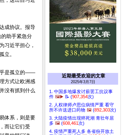
然，这出自习近
达成协议。报导
他的助手紧急分
为习近平担心，
立。

乎是孤立的——
近期最受欢迎的文章
理方式让欧洲感
2025年3月7日
并没有抓到什么
1. 中国多地爆发讨薪罢工抗议事
件
🖼️▶️
📝 (
907,354
次)
2. 人权律师卢思位病情严重 看守
所不许送进口药物
🖼️
(
892,303
次)
易体系，则是要
3. 大陆疫情出现猝死潮 青壮年居
多
🖼️
(
608,461
次)
，而让它们受
4. 疫情严重死人多 各省份开放土