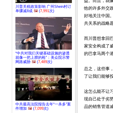
益。而且，就
川普关税政策影响 广州Shein村订
他的许多外交
单骤减8成
🖼️
(
7,991
次)
好地关注中国
共关系的战略愿
而川普想拿回
家安全构成了
“中共对我们关键基础设施的渗透
的巴拿马两个港
就像一把上膛的枪”：美众院示警
网路威胁
🖼️
(
7,489
次)
总之，这些事
了让我们能够投
这怎么能不让
现自己处于劣
中共最高法院报告去年“一杀多”案
品的销售管道减
件增加
🖼️
(
7,099
次)