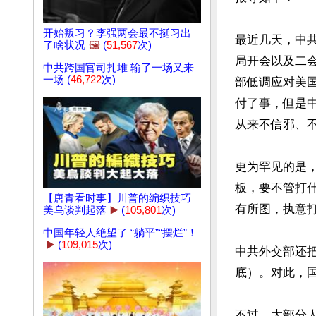
开始叛习？李强两会最不挺习出
最近几天，中
了啥状况
🖼️
(
51,567
次)
局开会以及二
中共跨国官司扎堆 输了一场又来
一场 (
46,722
次)
部低调应对美国
付了事，但是
从来不信邪、不
更为罕见的是，
板，要不管打
【唐青看时事】川普的编织技巧
有所图，执意打
美乌谈判起落
▶️
(
105,801
次)
中国年轻人绝望了 “躺平”“摆烂”！
▶️
(
109,015
次)
中共外交部还把这
底）。对此，
不过，大部分人