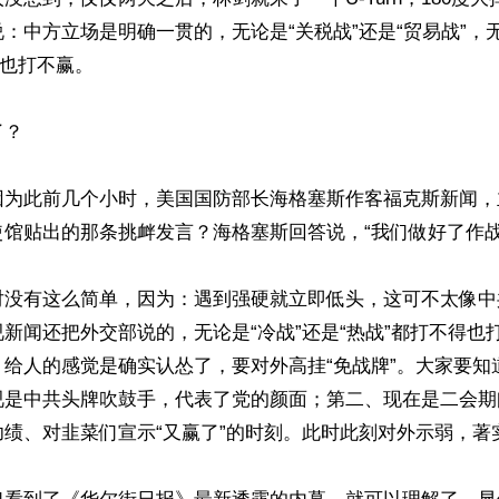
：中方立场是明确一贯的，无论是“关税战”还是“贸易战”，无
也打不赢。

？

因为此前几个小时，美国国防部长海格塞斯作客福克斯新闻，
馆贴出的那条挑衅发言？海格塞斯回答说，“我们做好了作战准
对没有这么简单，因为：遇到强硬就立即低头，这可不太像中
新闻还把外交部说的，无论是“冷战”还是“热战”都打不得也
，给人的感觉是确实认怂了，要对外高挂“免战牌”。大家要知
视是中共头牌吹鼓手，代表了党的颜面；第二、现在是二会期
绩、对韭菜们宣示“又赢了”的时刻。此时此刻对外示弱，著实