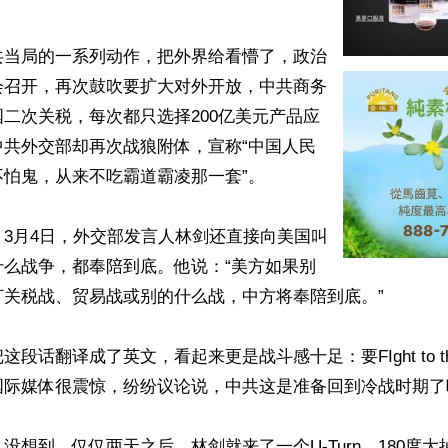
共当局的一系列动作，把外界给看懵了，政治
会召开，再次鼓吹要扩大对外开放，中共商务
二次关税，每次都只选择200亿美元产品应
中共外交部却再次战狼附体，宣称“中国人民
怕鬼，从来不吃霸道霸凌那一套”。

3月4日，外交部发言人林剑还直接向美国叫
什么战争，都奉陪到底。他说：“美方如果别
关税战、贸易战或别的什么战，中方将奉陪到底。”

段话翻译成了英文，看起来更是战斗感十足：要FIght to th
国际媒体很震惊，纷纷议论说，中共这是准备回到冷战时期了吗
没想到，仅仅两天之后，林剑就来了一个U-Turn，180度大