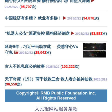
痴心侍女相约再世缘 修行僧侣因“怨”而堕入深渊
▶️
(
95,707
次)
2025/2/22
中国经济有多糟？ 就业有多惨！
▶️
(
94,878
次)
2025/2/22
“机器人公安”巡逻失控 舔狗经济崩盘
▶️
(
93,883
次)
2025/2/22
延寿9年，习近平当劫在此 — 荧惑守心Vs
守鬼
🖼️
(
28,042
次)
2025/2/22
古人不以私废公的故事
(
102,222
次)
2025/2/22
天下奇谭（153）两千钱救三命 救人者亦被神仙救
2025/2/22
(
96,550
次)
Copyright© RMB Public Foundation Inc.
All Rights Reserved
人民报网站服务条款