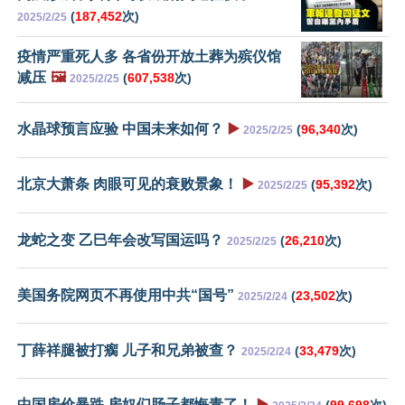
(
187,452
次)
2025/2/25
疫情严重死人多 各省份开放土葬为殡仪馆
减压
🖼️
(
607,538
次)
2025/2/25
水晶球预言应验 中国未来如何？
▶️
(
96,340
次)
2025/2/25
北京大萧条 肉眼可见的衰败景象！
▶️
(
95,392
次)
2025/2/25
龙蛇之变 乙巳年会改写国运吗？
(
26,210
次)
2025/2/25
美国务院网页不再使用中共“国号”
(
23,502
次)
2025/2/24
丁薛祥腿被打瘸 儿子和兄弟被查？
(
33,479
次)
2025/2/24
中国房价暴跌 房奴们肠子都悔青了！
▶️
(
99,698
次)