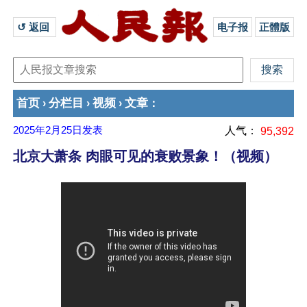
↺ 返回 
电子报
正體版
首页
分栏目
视频
文章
›
›
›
：
2025年2月25日
发表
人气：
95,392
北京大萧条 肉眼可见的衰败景象！（视频）