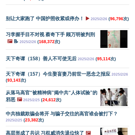
别让大家跑了 中国护照收紧或停办！
▶️
(
96,796
次)
2025/2/26
习李握手目不对视 蔡奇下手 顾万明被判刑
🖼️
📝
(
168,372
次)
2025/2/26
天下奇谭（158）善人不可使无后
(
95,114
次)
2025/2/26
天下奇谭（157）今生娶盲妻乃前世一恶念之报应
2025/2/26
(
93,143
次)
从落马高官“被精神病”揭中共“人体试验”的
邪恶
🖼️
(
24,612
次)
2025/2/25
中共独裁欺骗会将开 与骗子交往的高官谁会被打下？
(
23,382
次)
2025/2/25
高层形成了共识 习权威消失退位快了
🖼️