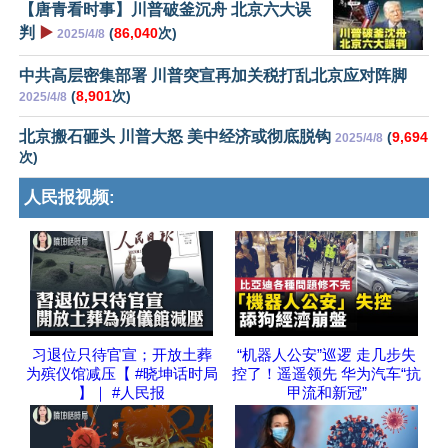
【唐青看时事】川普破釜沉舟 北京六大误
判
▶️
(
86,040
次)
2025/4/8
中共高层密集部署 川普突宣再加关税打乱北京应对阵脚
(
8,901
次)
2025/4/8
北京搬石砸头 川普大怒 美中经济或彻底脱钩
(
9,694
2025/4/8
次)
人民报视频:
习退位只待官宣；开放土葬
“机器人公安”巡逻 走几步失
为殡仪馆减压【 #晓坤话时局
控了！遥遥领先 华为汽车“抗
】｜ #人民报
甲流和新冠”