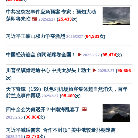
中共发突发事件应急预案 专家：预知大动
荡即将来临
🖼️
(
25,433
次)
2025/2/27
习近平王岐山权力争夺激烈
(
64,931
次)
2025/2/27
中国经济崩盘 倒闭潮席卷全国！
▶️
(
95,474
次)
2025/2/27
川普坐镇肯尼迪中心 中共太岁头上动土
▶️
(
95,656
2025/2/27
次)
天下奇谭（159）以色列机场旅客集体超自然消失，百年
前兰克事件再现
(
95,460
次)
2025/2/27
四中全会为何迟开？中南海乱套了
🖼️
(
36,084
次)
2025/2/26
习近平喊话普京“合作不封顶” 美中俄较量扑朔迷离
(
22,773
次)
2025/2/26