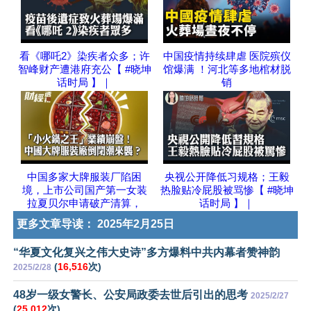
看《哪吒2》染疾者众多；许
中国疫情持续肆虐 医院殡仪
智峰财产遭港府充公【 #晓坤
馆爆满 ！河北等多地棺材脱
话时局 】｜
销
中国多家大牌服装厂陷困
央视公开降低习规格；王毅
境，上市公司国产第一女装
热脸贴冷屁股被骂惨【 #晓坤
拉夏贝尔申请破产清算，
话时局 】｜
更多文章导读：
2025年2月25日
“华夏文化复兴之伟大史诗”多方爆料中共内幕者赞神韵
(
16,516
次)
2025/2/28
48岁一级女警长、公安局政委去世后引出的思考
2025/2/27
(
25,012
次)