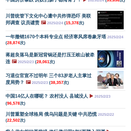
2025/2/24
川普统管下文化中心遭中共炸弹恐吓 美联
邦调查 议员谴责
🖼️
(
15,378
次)
2025/2/24
一年撤销1670个本科专业点 经济寒风席卷象牙塔
2025/2/24
(
28,874
次)
蒋超良落马是新冠背锅还是打压王岐山被牵
连
🖼️
(
28,061
次)
2025/2/23
习退位官宣不过明年 三个83岁老人主掌过
度局势？
🖼️
(
38,357
次)
2025/2/23
中国14亿人在哪呢？ 农村没人 县城没人
▶️
2025/2/23
(
96,578
次)
川普重塑全球格局 俄乌问题是关键 中共恐慌
2025/2/22
(
22,502
次)