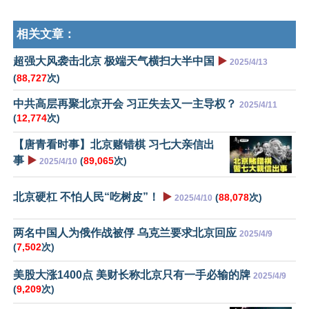
相关文章：
超强大风袭击北京 极端天气横扫大半中国
▶️
2025/4/13
(
88,727
次)
中共高层再聚北京开会 习正失去又一主导权？
2025/4/11
(
12,774
次)
【唐青看时事】北京赌错棋 习七大亲信出
事
▶️
(
89,065
次)
2025/4/10
北京硬杠 不怕人民“吃树皮”！
▶️
(
88,078
次)
2025/4/10
两名中国人为俄作战被俘 乌克兰要求北京回应
2025/4/9
(
7,502
次)
美股大涨1400点 美财长称北京只有一手必输的牌
2025/4/9
(
9,209
次)