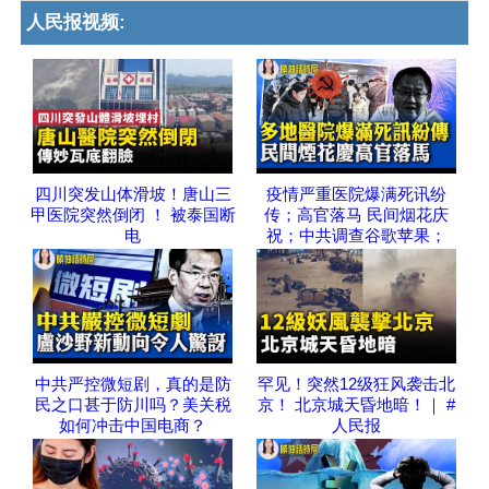
人民报视频:
四川突发山体滑坡！唐山三
疫情严重医院爆满死讯纷
甲医院突然倒闭 ！ 被泰国断
传；高官落马 民间烟花庆
电
祝；中共调查谷歌苹果；
中共严控微短剧，真的是防
罕见！突然12级狂风袭击北
民之口甚于防川吗？美关税
京！ 北京城天昏地暗！｜ #
如何冲击中国电商？
人民报