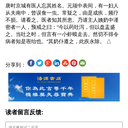
唐时京城有医人忘其姓名。元颃中表间，有一妇人
从夫南中，曾误食一虫。常疑之，由是成疾，频疗
不损。请看之。医者知其所患。乃请主人姨奶中谨
密者一人，预戒之曰："今以药吐泻，但以盘盂盛
之。当吐之时，但言有一小虾蟆走去。然切不得令
分享到：
读者留言反馈: