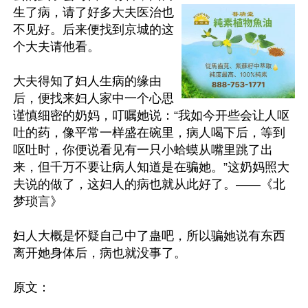
生了病，请了好多大夫医治也
不见好。后来便找到京城的这
个大夫请他看。

大夫得知了妇人生病的缘由
后，便找来妇人家中一个心思
谨慎细密的奶妈，叮嘱她说：“我如今开些会让人呕
吐的药，像平常一样盛在碗里，病人喝下后，等到
呕吐时，你便说看见有一只小蛤蟆从嘴里跳了出
来，但千万不要让病人知道是在骗她。”这奶妈照大
夫说的做了，这妇人的病也就从此好了。——《北
梦琐言》

妇人大概是怀疑自己中了蛊吧，所以骗她说有东西
离开她身体后，病也就没事了。

原文：
