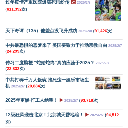
过年疫情严重医院爆满死讯纷传
🖼️
2025/2/8
(
611,392
次)
天下奇谭（135）他差点没飞升成功
(
91,426
次)
2025/2/8
中共最恐惧的恶梦来了 美国要致力于推动宗教自由
2025/2/7
(
24,299
次)
传习二度脑梗 “蛇始蛇终”真的应验于2025？
2025/2/7
(
22,832
次)
中共打碎千万人饭碗 掐死这一娱乐市场生
机
(
20,884
次)
2025/2/7
2025年更惨 打工人绝望！
▶️
(
93,718
次)
2025/2/7
12级狂风袭击北京！北京城天昏地暗！
▶️
(
94,512
2025/2/7
次)