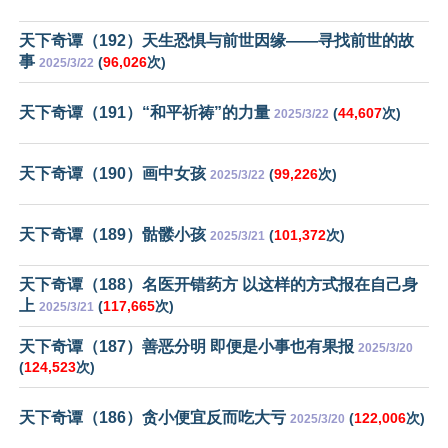
天下奇谭（192）天生恐惧与前世因缘——寻找前世的故
事
(
96,026
次)
2025/3/22
天下奇谭（191）“和平祈祷”的力量
(
44,607
次)
2025/3/22
天下奇谭（190）画中女孩
(
99,226
次)
2025/3/22
天下奇谭（189）骷髅小孩
(
101,372
次)
2025/3/21
天下奇谭（188）名医开错药方 以这样的方式报在自己身
上
(
117,665
次)
2025/3/21
天下奇谭（187）善恶分明 即便是小事也有果报
2025/3/20
(
124,523
次)
天下奇谭（186）贪小便宜反而吃大亏
(
122,006
次)
2025/3/20