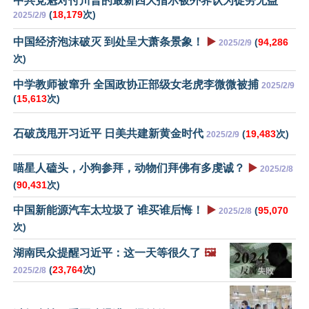
中共党魁对付川普的最新四大指示被外界认为徒劳无益
(
18,179
次)
2025/2/9
中国经济泡沫破灭 到处呈大萧条景象！
▶️
(
94,286
2025/2/9
次)
中学教师被窜升 全国政协正部级女老虎李微微被捕
2025/2/9
(
15,613
次)
石破茂甩开习近平 日美共建新黄金时代
(
19,483
次)
2025/2/9
喵星人磕头，小狗参拜，动物们拜佛有多虔诚？
▶️
2025/2/8
(
90,431
次)
中国新能源汽车太垃圾了 谁买谁后悔！
▶️
(
95,070
2025/2/8
次)
湖南民众提醒习近平：这一天等很久了
🖼️
(
23,764
次)
2025/2/8