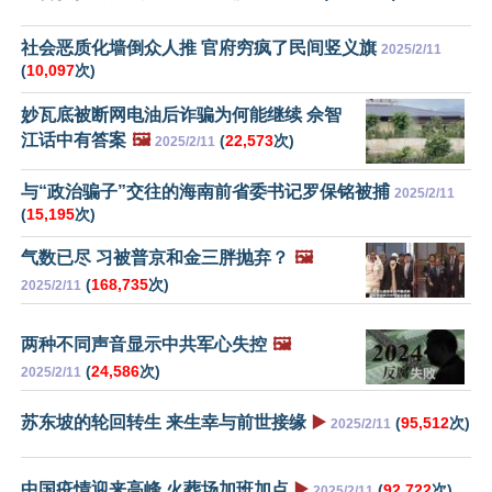
社会恶质化墙倒众人推 官府穷疯了民间竖义旗
2025/2/11
(
10,097
次)
妙瓦底被断网电油后诈骗为何能继续 佘智
江话中有答案
🖼️
(
22,573
次)
2025/2/11
与“政治骗子”交往的海南前省委书记罗保铭被捕
2025/2/11
(
15,195
次)
气数已尽 习被普京和金三胖抛弃？
🖼️
(
168,735
次)
2025/2/11
两种不同声音显示中共军心失控
🖼️
(
24,586
次)
2025/2/11
苏东坡的轮回转生 来生幸与前世接缘
▶️
(
95,512
次)
2025/2/11
中国疫情迎来高峰 火葬场加班加点
▶️
(
92,722
次)
2025/2/11