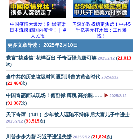
中国疫情大爆发！陆媒渲染
习深陷政权稳定焦虑！中共5
日本流感 瞒国内疫情！｜ #
千亿美元打水漂；工作难
人民报
找！
更多文章导读：
2025年2月10日
党官“搞迷信”花样百出 千奇百怪荒唐可笑
(
21,013
2025/2/12
次)
当中共的历史垃圾时间遇到川普的黄金时代
2025/2/12
(
21,484
次)
中国奇葩面试现场！俯卧撑 蹲跳 高抬腿……
▶️
2025/2/12
(
91,387
次)
天下奇谭（141）少年被人诬陷不辩解 后大富儿子中进士
(
93,515
次)
2025/2/12
川普步步为营 习近平进退失据
(
21,824
次)
2025/2/12