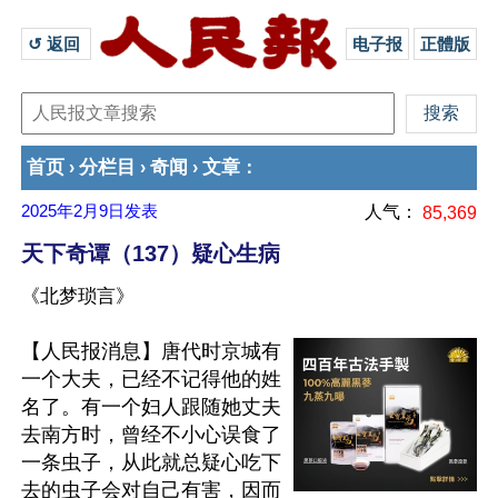
↺ 返回 
电子报
正體版
首页
分栏目
奇闻
文章
›
›
›
：
2025年2月9日
发表
人气：
85,369
天下奇谭（137）疑心生病
《北梦琐言》
【人民报消息】唐代时京城有
一个大夫，已经不记得他的姓
名了。有一个妇人跟随她丈夫
去南方时，曾经不小心误食了
一条虫子，从此就总疑心吃下
去的虫子会对自己有害，因而