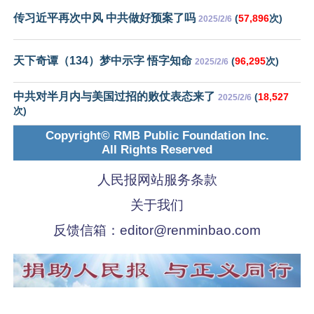
传习近平再次中风 中共做好预案了吗
(
57,896
次)
2025/2/6
天下奇谭（134）梦中示字 悟字知命
(
96,295
次)
2025/2/6
中共对半月内与美国过招的败仗表态来了
(
18,527
2025/2/6
次)
Copyright© RMB Public Foundation Inc.
All Rights Reserved
人民报网站服务条款
关于我们
反馈信箱：
editor@renminbao.com