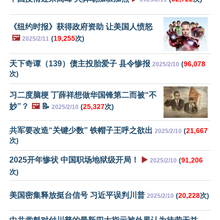
《纽约时报》获得政府资助 让美国人愤怒
🖼️
(
19,255
次)
2025/2/11
天下奇谭（139）债主投胎爱子 县令惨报
(
96,078
2025/2/10
次)
习二度脑梗 丁薛祥想做华国锋第二而被“不
妙”？
🖼️
📝
(
25,327
次)
2025/2/10
共军要改造“关键少数” 铁帽子王呼之欲出
(
21,667
2025/2/10
次)
2025开年惨状 中国职场地狱级开局！
▶️
(
91,206
2025/2/10
次)
美国密集释放挺台信号 习近平误判川普
(
20,228
次)
2025/2/10