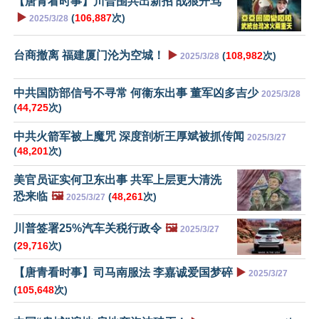
【唐青看时事】川普围共出新招 战狼开骂
▶️
(
106,887
次)
2025/3/28
台商撤离 福建厦门沦为空城！
▶️
(
108,982
次)
2025/3/28
中共国防部信号不寻常 何衞东出事 董军凶多吉少
2025/3/28
(
44,725
次)
中共火箭军被上魔咒 深度剖析王厚斌被抓传闻
2025/3/27
(
48,201
次)
美官员证实何卫东出事 共军上层更大清洗
恐来临
🖼️
(
48,261
次)
2025/3/27
川普签署25%汽车关税行政令
🖼️
2025/3/27
(
29,716
次)
【唐青看时事】司马南服法 李嘉诚爱国梦碎
▶️
2025/3/27
(
105,648
次)