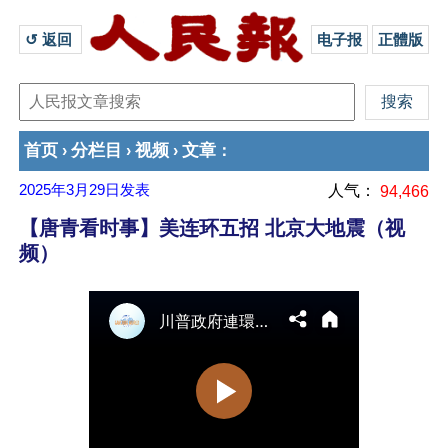
↺ 返回 
电子报
正體版
首页
分栏目
视频
文章
›
›
›
：
2025年3月29日
发表
人气：
94,466
【唐青看时事】美连环五招 北京大地震（视
频）