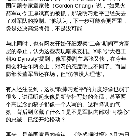
国问题专家章家敦（Gordon Chang）说，“如果火
箭军司令王厚斌真的被抓，那说明习近平已经失去
了对军队的控制。”他认为，下一步可能会更严重，
像是处决高级将领，不是没可能。

与此同时，也有网友开始仔细观察“二会”期间军方高
层的举止，认为这些表现暗藏玄机。X帐号“大包王
朝Xi Dynasty”提到，像军委副主席张又侠，在今年
两会和去年两会上，对习的态度明显不同了。而国
防部长董军虽还在场，但“仿佛没人理他”。

有人还注意到，这次“吹捧习近平”的力度好像也弱了
很多，讲话听起来像是新华社写好的套话，甚至两
个高层念的稿子都像一个人写的。这种降调的气
氛，背后到底藏了什么？是不是军队内部对“习核心”
的忠诚，已经开始松动？

再来，是美国官员的确认。《华盛顿时报》3月25日