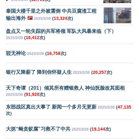
泰国大楼千里之外被震倒 中共豆腐渣工程
输出海外
🖼️
(
13,324
次)
2025/3/30
盘点又一轮失踪的共军将领 军队大风暴来临（下）
(
16,412
次)
2025/3/30
驳无神论
(
16,758
次)
2025/3/30
银行又降薪了 降到你怀疑人生
(
20,257
次)
2025/3/30
天下奇谭（201）倾其所有赠银救人 神仙抚脸改其面相
(
91,920
次)
2025/3/30
东部战区真出大事了 新闻一个多月无更新
(
47,135
2025/3/30
次)
大抓“蝇贪蚁腐”习救不了中共
(
19,144
次)
2025/3/29