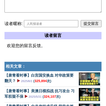
读者暱称:
读者留言
欢迎您的留言反馈。
相关文章：
【唐青看时事】白宫国安换血 对华政策要
翻天？
▶️
(
325,894
次)
2025/6/1
【唐青看时事】美澳日模拟战 抗习攻台 习
军权疑不保
▶️
(
324,107
次)
2025/5/31