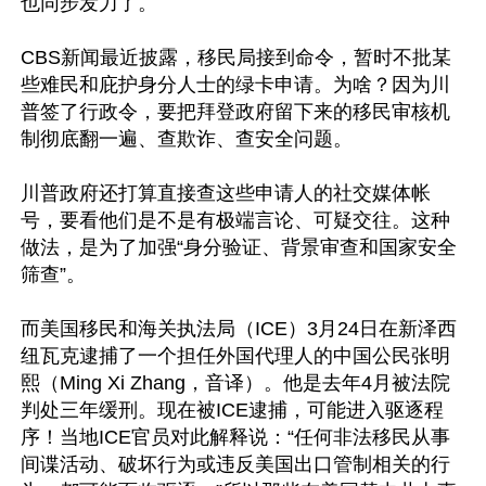
也同步发力了。

CBS新闻最近披露，移民局接到命令，暂时不批某
些难民和庇护身分人士的绿卡申请。为啥？因为川
普签了行政令，要把拜登政府留下来的移民审核机
制彻底翻一遍、查欺诈、查安全问题。

川普政府还打算直接查这些申请人的社交媒体帐
号，要看他们是不是有极端言论、可疑交往。这种
做法，是为了加强“身分验证、背景审查和国家安全
筛查”。

而美国移民和海关执法局（ICE）3月24日在新泽西
纽瓦克逮捕了一个担任外国代理人的中国公民张明
熙（Ming Xi Zhang，音译）。他是去年4月被法院
判处三年缓刑。现在被ICE逮捕，可能进入驱逐程
序！当地ICE官员对此解释说：“任何非法移民从事
间谍活动、破坏行为或违反美国出口管制相关的行