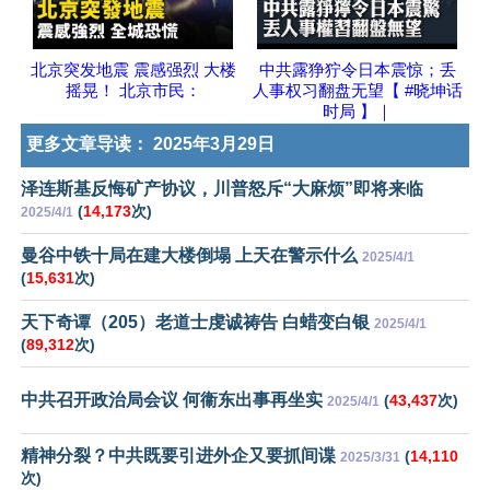
北京突发地震 震感强烈 大楼
中共露狰狞令日本震惊；丢
摇晃！ 北京市民：
人事权习翻盘无望【 #晓坤话
时局 】｜
更多文章导读：
2025年3月29日
泽连斯基反悔矿产协议，川普怒斥“大麻烦”即将来临
(
14,173
次)
2025/4/1
曼谷中铁十局在建大楼倒塌 上天在警示什么
2025/4/1
(
15,631
次)
天下奇谭（205）老道士虔诚祷告 白蜡变白银
2025/4/1
(
89,312
次)
中共召开政治局会议 何衞东出事再坐实
(
43,437
次)
2025/4/1
精神分裂？中共既要引进外企又要抓间谍
(
14,110
2025/3/31
次)