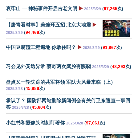
哀牢山 — 神秘事件开启古老文明
▶️
(
97,265
次)
2025/3/29
【唐青看时事】美连环五招 北京大地震
▶️
(
94,466
次)
2025/3/29
中国豆腐渣工程遍地 你敢住吗？
▶️
(
91,967
次)
2025/3/29
习会见外宾透异常 蔡奇两次露脸有蹊跷
(
48,293
次)
2025/3/29
盘点又一轮失踪的共军将领 军队大风暴来临（上）
(
45,886
次)
2025/3/28
承认了？ 国防部网站删除新闻例会有关何卫东遭查一事回
答
(
45,604
次)
2025/3/28
小红书和摄像头时刻盯著你
(
97,061
次)
2025/3/28