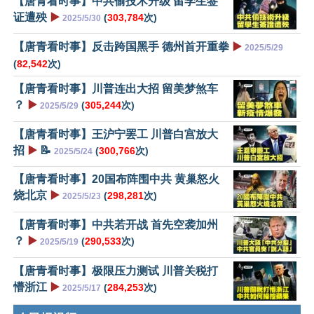
【唐青看时事】中共偷技术升级 留学生签
证遭殃
▶️
(
303,784
次)
2025/5/30
【唐青看时事】反击跨国黑手 德州首开重拳
▶️
2025/5/29
(
82,542
次)
【唐青看时事】川普连出大招 留美梦煞车
？
▶️
(
305,244
次)
2025/5/29
【唐青看时事】王沪宁罢工 川普白宫放大
招
▶️
📝
(
300,766
次)
2025/5/24
【唐青看时事】20国布阵围中共 黄巢怒火
烧北京
▶️
(
298,281
次)
2025/5/23
【唐青看时事】中共若开战 首先空袭加州
？
▶️
(
290,533
次)
2025/5/19
【唐青看时事】极限压力测试 川普关税打
懵浙江
▶️
(
284,253
次)
2025/5/17