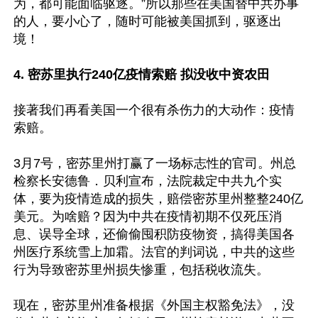
为，都可能面临驱逐。”所以那些在美国替中共办事
的人，要小心了，随时可能被美国抓到，驱逐出
境！

4. 密苏里执行240亿疫情索赔 拟没收中资农田
接著我们再看美国一个很有杀伤力的大动作：疫情
索赔。

3月7号，密苏里州打赢了一场标志性的官司。州总
检察长安德鲁．贝利宣布，法院裁定中共九个实
体，要为疫情造成的损失，赔偿密苏里州整整240亿
美元。为啥赔？因为中共在疫情初期不仅死压消
息、误导全球，还偷偷囤积防疫物资，搞得美国各
州医疗系统雪上加霜。法官的判词说，中共的这些
行为导致密苏里州损失惨重，包括税收流失。

现在，密苏里州准备根据《外国主权豁免法》，没