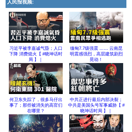
人民报视频:
习近平被李嘉诚气昏；人口
缅甸7.7级强震 …… 云南昆
下降 消费熄火【 #晓坤话时
明震感强烈，高层建筑剧烈
局 】｜
晃动！
何卫东失踪了，很多马仔出
中共正进行最后内部决裂；
事了；那些被消失的高官们
中共是美国头号军事威胁【 #
在哪里？
晓坤话时局 】｜