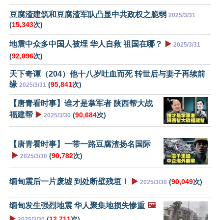
豆腐渣建筑和豆腐渣军队凸显中共政权之脆弱
2025/3/31
(
15,343
次)
地震中众多中国人被埋 华人自救 祖国在哪？
▶️
2025/3/31
(
92,096
次)
天下奇谭（204）他十八岁吐血而死 转世后与妻子再续前
缘
(
95,841
次)
2025/3/31
【唐青看时事】谁才是掌军者 陕西帮大战
福建帮
▶️
(
90,684
次)
2025/3/30
【唐青看时事】一带一路豆腐渣扬名国际
▶️
(
90,782
次)
2025/3/30
缅甸震后一片废墟 到处断壁残垣！
▶️
(
90,049
次)
2025/3/30
缅甸发生强烈地震 华人聚集地损失惨重
🖼️
▶️
(
12,711
次)
2025/3/30