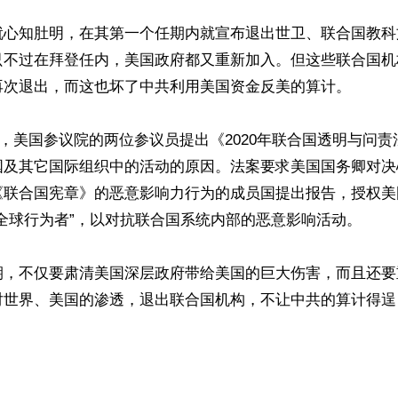
就心知肚明，在其第一个任期内就宣布退出世卫、联合国教科
只不过在拜登任内，美国政府都又重新加入。但这些联合国机
再次退出，而这也坏了中共利用美国资金反美的算计。

8月，美国参议院的两位参议员提出《2020年联合国透明与问
国及其它国际组织中的活动的原因。法案要求美国国务卿对决
《联合国宪章》的恶意影响力行为的成员国提出报告，授权美
全球行为者”，以对抗联合国系统内部的恶意影响活动。

期，不仅要肃清美国深层政府带给美国的巨大伤害，而且还要
对世界、美国的渗透，退出联合国机构，不让中共的算计得逞
ww.renminbao.com/rmb/articles/2025/2/7/88589.html