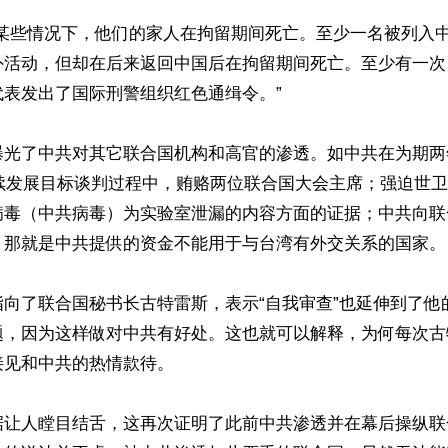
在某些情况下，他们的家人在拘留期间死亡。至少一名被列入
外活动，但却在后来返回中国后在拘留期间死亡。至少有一次
表发出了国际刑警组织红色通缉令。”

光了中共对其它联合国机构和高官的渗透。如中共在为期两年
持续发展目标谈判过程中，贿赂两位联合国大会主席；强迫世
病毒（中共病毒）为实验室泄漏的内容方面的证据；中共向联
，那就是中共提供的资金不能用于与台湾有外交关系的国家。

指向了联合国秘书长古特雷斯，表示“自我审查”也延伸到了他
题，因为这样做对中共有好处。这也就可以解释，为何每次古
见和中共的热情款待。

据让人瞠目结舌，这再次证明了此前中共渗透并在幕后操纵联