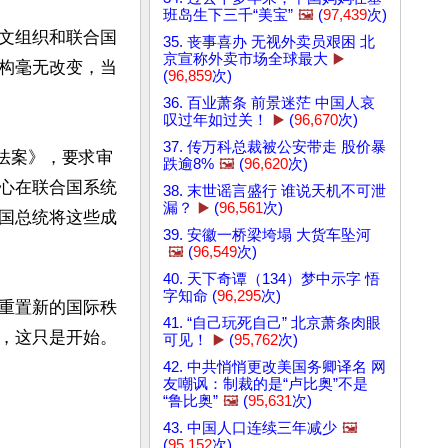
班岛生下三千“美宝”
🖼️
(
97,439
次)
文组织和联合国
35. 丧事喜办 无视外卖员艰困 北
京宣称外卖市场全球最大
▶️
构毫无改变，当
(
96,859
次)
36. 百业萧条 前景迷茫 中国人哀
叹过年如过关！
▶️
(
96,670
次)
37. 传万科总裁被公安带走 股价暴
责法案》，要求审
跌逾8%
🖼️
(
96,620
次)
心在联合国系统
38. 末世谣言盛行 谁说天机不可泄
漏？
▶️
(
96,561
次)
国总统将这些成
39. 安徽一桥梁垮塌 大货车坠河
🖼️
(
96,549
次)
40. 天下奇谭（134）梦中示字 悟
字知命 (
96,295
次)
重置新的国际秩
41. “自己玩死自己” 北京萧条肉眼
，这只是开始。 
可见！
▶️
(
95,762
次)
42. 中共悄悄更改美国务卿译名 网
友嘲讽：制裁的是“卢比奥”不是
“鲁比奥”
🖼️
(
95,631
次)
43. 中国人口连续三年减少
🖼️
(
95,152
次)