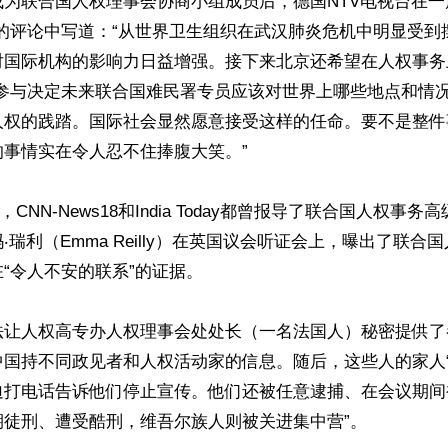
为联合国人权理事会协商小组成员后，德国NTV电视台在一
”的评论中写道：“从世界卫生组织在武汉肺炎危机中明显受到
对国际机构的影响力日益增强。接下来北京还希望在人权事务
来参与决定未来联合国难民署专员应该对世界上哪些地点和情
人权的践踏。国际社会显然愿意接受这样的任命。要不是整件
事情实在令人忍不住捧腹大笑。”

日，CNN-News18和India Today都曾报导了联合国人权事
‧瑞利（Emma Reilly）在英国议会听证会上，曝出了联合
“令人不安的联系”的证据。

法让人权高专办人权理事会处处长（一名法国人）秘密提供了
中国持不同政见者和人权活动家的信息。随后，这些人的家人
迫打电话告诉他们停止宣传。他们还被任意逮捕、在会议期间
徒刑、遭受酷刑，维吾尔族人则被关进集中营”。
