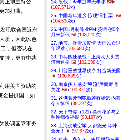
真正地主持公
24. 没钱！今年过年无年味
🖼️▶️
(
107,571
次)
更加扭曲。

25. 中国新年返乡 惊现“骨折票”
🖼️
(
104,538
次)
26. 中国1月制造业PMI萎缩 创5个
列发现联合国近东
月来新低
🖼️
(
103,040
次)
人质，因此以色
27. 地震、暴雪加疫情 大陆民众过
员工，但否认在
年艰难 (
102,680
次)
28. 中共四处抢钱：上海收人头费
支持，更有中共
河南逼捐
🖼️
(
102,288
次)
29. 川普重整世界秩序 打造新美国
▶️
(
100,689
次)
30. 南京多人感染“甲流”后面瘫 引
利用美国资助的
关注
🖼️
(
100,371
次)
资金提供国，如
31. 这俩名死刑犯后颈有标记 内幕
令人惊悚 (
98,297
次)
32. 天下奇谭（121) 换棉花多与之
种厚德得福报 (
98,187
次)
为协调国际事务
33. 上海变成空城 人都跑光 年味
全无！
▶️
(
97,672
次)
34. 过去十多年来，中国妈妈在塞