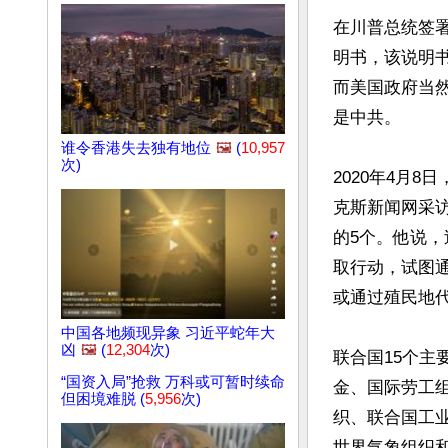
在川普总统签
明书，该说明书
而美国政府当然
是中共。

谁令香港失去独有地位
🖼️
(
10,957
次)
2020年4月
克斯新闻网采访
的5个。他说
取行动，试图
或通过殖民地代
中国各地频现异象 习近平蛇年大
凶
🖼️
(
12,304
次)
联合国15个
“国资入局”抢救 万科或可暂时续命
金、国际劳工
但困境难脱 (
5,956
次)
织、联合国工
世界气象组织和