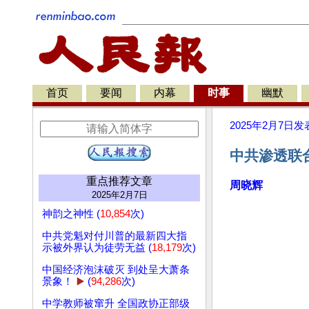
首页
要闻
内幕
时事
幽默
2025年2月7日
发
中共渗透联
重点推荐文章
周晓辉
2025年2月7日
神韵之神性 (
10,854
次)
中共党魁对付川普的最新四大指
示被外界认为徒劳无益 (
18,179
次)
中国经济泡沫破灭 到处呈大萧条
景象！
▶️
(
94,286
次)
中学教师被窜升 全国政协正部级