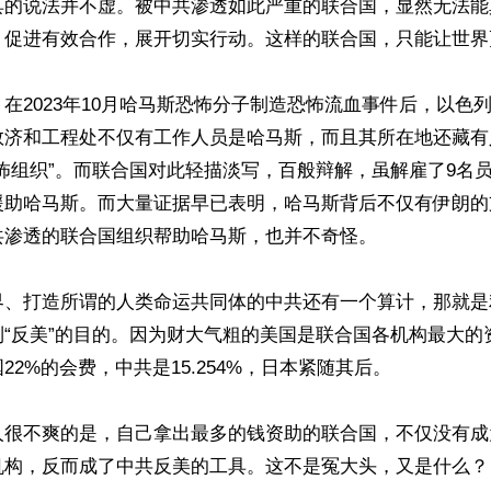
具的说法并不虚。被中共渗透如此严重的联合国，显然无法能
，促进有效合作，展开切实行动。这样的联合国，只能让世界
在2023年10月哈马斯恐怖分子制造恐怖流血事件后，以色
救济和工程处不仅有工作人员是哈马斯，而且其所在地还藏有
怖组织”。而联合国对此轻描淡写，百般辩解，虽解雇了9名
援助哈马斯。而大量证据早已表明，哈马斯背后不仅有伊朗的
渗透的联合国组织帮助哈马斯，也并不奇怪。

界、打造所谓的人类命运共同体的中共还有一个算计，那就是
到“反美”的目的。因为财大气粗的美国是联合国各机构最大的
2%的会费，中共是15.254%，日本紧随其后。

人很不爽的是，自己拿出最多的钱资助的联合国，不仅没有成
机构，反而成了中共反美的工具。这不是冤大头，又是什么？
