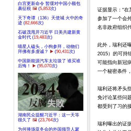
白宫更新命令 暂缓对中国小额包
裹征税
🖼️
(
5,853
次)
证据显示：“
天下奇谭（136）天使城 火中的奇
参加了一个会
迹 (
82,666
次)
名非政府组织代
石破茂甩开习近平 日美共建新黄
金时代 (
19,483
次)
此外，瑞利还曝
喵星人磕头，小狗参拜，动物们
拜佛有多虔诚？
▶️
(
90,431
次)
2015）的可
中国新能源汽车太垃圾了 谁买谁
可能指向新冠
后悔！
▶️
(
95,070
次)
一个秘密条件
瑞利还将矛头
免讨论某些问
都受到了习的接
湖南民众提醒习近平：这一天等
很久了
🖼️
(
23,764
次)
瑞利曝出的证
为何捧场亚冬会的外国领导人寥