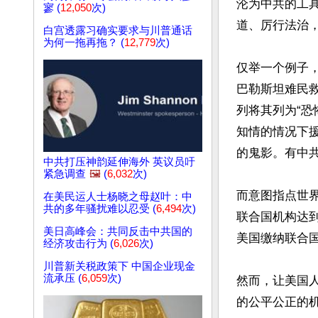
沦为中共的工
寥 (
12,050
次)
道、厉行法治
白宫透露习确实要求与川普通话
为何一拖再拖？ (
12,779
次)
仅举一个例子，
巴勒斯坦难民
列将其列为“恐
知情的情况下
的鬼影。有中共
中共打压神韵延伸海外 英议员吁
紧急调查
🖼️
(
6,032
次)
而意图指点世
在美民运人士杨晓之母赵叶：中
共的多年骚扰难以忍受 (
6,494
次)
联合国机构达
美日高峰会：共同反击中共国的
美国缴纳联合国2
经济攻击行为 (
6,026
次)
川普新关税政策下 中国企业现金
流承压 (
6,059
次)
然而，让美国
的公平公正的