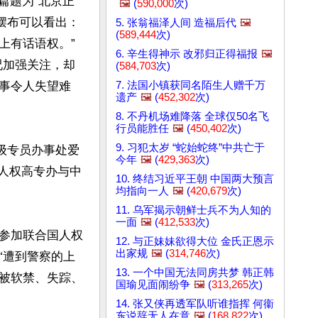
篇题为“北京正
🖼️
(
590,000
次)
摆布可以看出：
5. 张翁福泽人间 造福后代
🖼️
(
589,444
次)
上有话语权。”
6. 辛生得神示 改邪归正得福报
🖼️
况加强关注，却
(
584,703
次)
7. 法国小镇获同名陌生人赠千万
事令人失望难
遗产
🖼️
(
452,302
次)
8. 不丹机场难降落 全球仅50名飞
行员能胜任
🖼️
(
450,402
次)
9. 习犯太岁 “蛇始蛇终”中共亡于
务高级专员办事处爱
今年
🖼️
(
429,363
次)
国人权高专办与中
10. 终结习近平王朝 中国两大预言
均指向一人
🖼️
(
420,679
次)
11. 乌军揭示朝鲜士兵不为人知的
一面
🖼️
(
412,533
次)
参加联合国人权
12. 与正妹妹欲得大位 金氏正恩示
出家规
🖼️
(
314,746
次)
“遭到警察的上
13. 一个中国无法同房共梦 韩正韩
被软禁、失踪、
国瑜见面闹纷争
🖼️
(
313,265
次)
14. 张又侠再透军队听谁指挥 何衞
东说辞无人在意
🖼️
(
168,822
次)