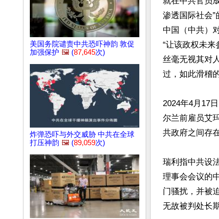
就在中共官员成
渗透国际社会
中国（中共）
美国务院谴责中共恐吓神韵 敦促
“让该政权未
加强保护
🖼️
(
87,645
次)
丝毫无视其对
过，如此滑稽的
2024年4月17
尔兰前雇员艾玛
共政府之间存在
炸弹恐吓与外交威胁 中共在全球
打压神韵
🖼️
(
89,059
次)
瑞利指中共设
理事会会议的
门骚扰，并被
无故被判处长期