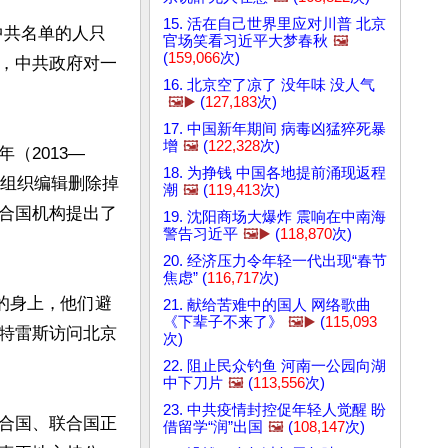
15. 活在自己世界里应对川普 北京
中共名单的人只
官场笑看习近平大梦春秋
🖼️
(
159,066
次)
，中共政府对一
16. 北京空了凉了 没年味 没人气
🖼️▶️
(
127,183
次)
17. 中国新年期间 病毒凶猛猝死暴
增
🖼️
(
122,328
次)
（2013—
18. 为挣钱 中国各地提前涌现返程
卫组织编辑删除掉
潮
🖼️
(
119,413
次)
合国机构提出了
19. 沈阳商场大爆炸 震响在中南海
警告习近平
🖼️▶️
(
118,870
次)
20. 经济压力令年轻一代出现“春节
焦虑” (
116,717
次)
的身上，他们避
21. 献给苦难中的国人 网络歌曲
《下辈子不来了》
🖼️▶️
(
115,093
特雷斯访问北京
次)
22. 阻止民众钓鱼 河南一公园向湖
中下刀片
🖼️
(
113,556
次)
23. 中共疫情封控促年轻人觉醒 盼
合国、联合国正
借留学“润”出国
🖼️
(
108,147
次)