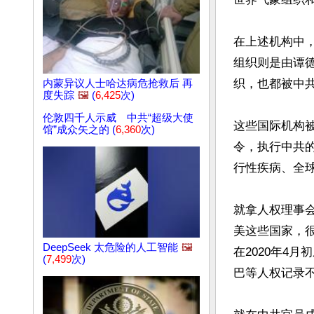
在上述机构中
组织则是由谭
织，也都被中共
内蒙异议人士哈达病危抢救后 再
度失踪
🖼️
(
6,425
次)
伦敦四千人示威 中共“超级大使
这些国际机构
馆”成众矢之的 (
6,360
次)
令，执行中共
行性疾病、全球
就拿人权理事
美这些国家，
DeepSeek 太危险的人工智能
🖼️
在2020年4
(
7,499
次)
巴等人权记录不