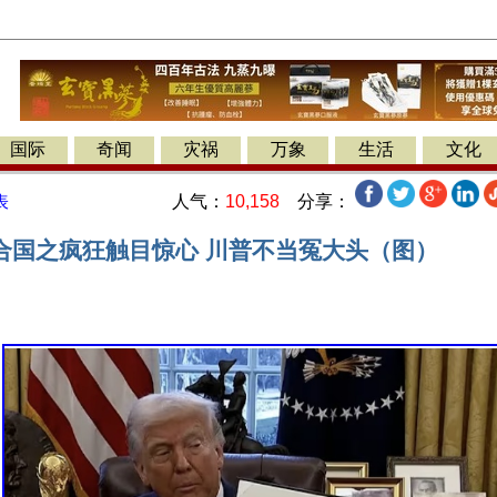
国际
奇闻
灾祸
万象
生活
文化
人气：
10,158
分享：
表
合国之疯狂触目惊心 川普不当冤大头（图）