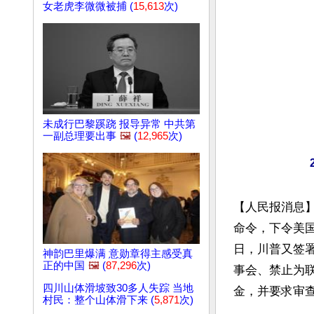
女老虎李微微被捕 (
15,613
次)
未成行巴黎蹊跷 报导异常 中共第
一副总理要出事
🖼️
(
12,965
次)
【人民报消息
命令，下令美国
日，川普又签
神韵巴里爆满 意勋章得主感受真
正的中国
🖼️
(
87,296
次)
事会、禁止为
四川山体滑坡致30多人失踪 当地
金，并要求审查
村民：整个山体滑下来 (
5,871
次)