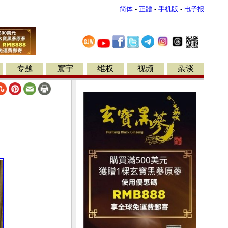
简体
-
正體
-
手机版
-
电子报
专题
寰宇
维权
视频
杂谈