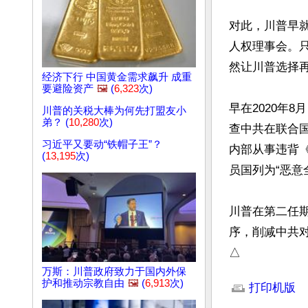
对此，川普早
人权理事会。
然让川普选择
经济下行 中国黄金需求飙升 成重
要避险资产
🖼️
(
6,323
次)
早在2020年
川普的关税大棒为何先打盟友小
弟？ (
10,280
次)
查中共在联合
习近平又要动“铁帽子王”？
内部从事违背
(
13,195
次)
员国列为“恶意
川普在第二任
序，削减中共
△
文章网址: http://w
万斯：川普政府致力于国内外保
护和推动宗教自由
🖼️
(
6,913
次)
打印机版