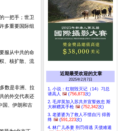
的一把手；世卫
许多重要国际组
要服从中共的命
权、核扩散、流
近期最受欢迎的文章
2025年2月7日
大多数是非洲、拉
1. 小说：红朝毁灭记（14）习总
请高人
🖼️
(
756,873
次)
共的外交代表还
2. 毛岸英加入苏共并宣誓效忠 斯
中国、伊朗和古
大林赠其手枪
🖼️
(
752,342
次)
3. 老婆婆为了救人不惜自污 得善
终
🖼️
(
591,223
次)
4. 林广儿杀妻 刑罚得逃 天债难遁