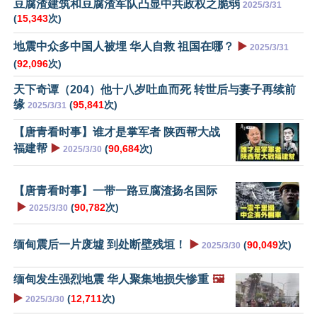
豆腐渣建筑和豆腐渣军队凸显中共政权之脆弱
2025/3/31
(
15,343
次)
地震中众多中国人被埋 华人自救 祖国在哪？
▶️
2025/3/31
(
92,096
次)
天下奇谭（204）他十八岁吐血而死 转世后与妻子再续前
缘
(
95,841
次)
2025/3/31
【唐青看时事】谁才是掌军者 陕西帮大战
福建帮
▶️
(
90,684
次)
2025/3/30
【唐青看时事】一带一路豆腐渣扬名国际
▶️
(
90,782
次)
2025/3/30
缅甸震后一片废墟 到处断壁残垣！
▶️
(
90,049
次)
2025/3/30
缅甸发生强烈地震 华人聚集地损失惨重
🖼️
▶️
(
12,711
次)
2025/3/30