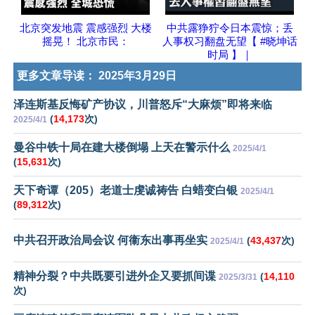
北京突发地震 震感强烈 大楼
中共露狰狞令日本震惊；丢
摇晃！ 北京市民：
人事权习翻盘无望【 #晓坤话
时局 】｜
更多文章导读：
2025年3月29日
泽连斯基反悔矿产协议，川普怒斥“大麻烦”即将来临
(
14,173
次)
2025/4/1
曼谷中铁十局在建大楼倒塌 上天在警示什么
2025/4/1
(
15,631
次)
天下奇谭（205）老道士虔诚祷告 白蜡变白银
2025/4/1
(
89,312
次)
中共召开政治局会议 何衞东出事再坐实
(
43,437
次)
2025/4/1
精神分裂？中共既要引进外企又要抓间谍
(
14,110
2025/3/31
次)