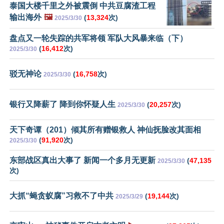
泰国大楼千里之外被震倒 中共豆腐渣工程
输出海外
🖼️
(
13,324
次)
2025/3/30
盘点又一轮失踪的共军将领 军队大风暴来临（下）
(
16,412
次)
2025/3/30
驳无神论
(
16,758
次)
2025/3/30
银行又降薪了 降到你怀疑人生
(
20,257
次)
2025/3/30
天下奇谭（201）倾其所有赠银救人 神仙抚脸改其面相
(
91,920
次)
2025/3/30
东部战区真出大事了 新闻一个多月无更新
(
47,135
2025/3/30
次)
大抓“蝇贪蚁腐”习救不了中共
(
19,144
次)
2025/3/29