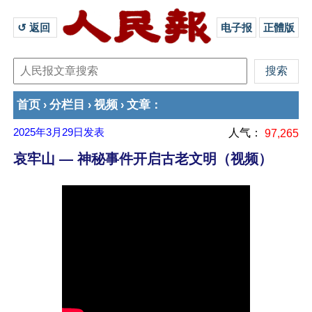
↺ 返回 
电子报
正體版
首页
分栏目
视频
文章
›
›
›
：
2025年3月29日
发表
人气：
97,265
哀牢山 — 神秘事件开启古老文明（视频）