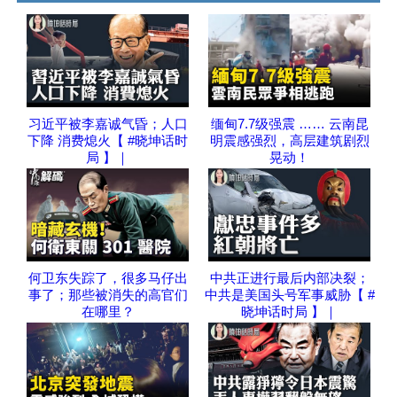
习近平被李嘉诚气昏；人口
缅甸7.7级强震 …… 云南昆
下降 消费熄火【 #晓坤话时
明震感强烈，高层建筑剧烈
局 】｜
晃动！
何卫东失踪了，很多马仔出
中共正进行最后内部决裂；
事了；那些被消失的高官们
中共是美国头号军事威胁【 #
在哪里？
晓坤话时局 】｜