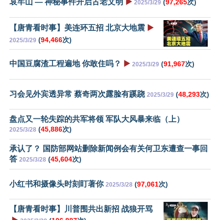
哀牢山 — 神秘事件开启古老文明
▶️
(
97,265
次)
2025/3/29
【唐青看时事】美连环五招 北京大地震
▶️
(
94,466
次)
2025/3/29
中国豆腐渣工程遍地 你敢住吗？
▶️
(
91,967
次)
2025/3/29
习会见外宾透异常 蔡奇两次露脸有蹊跷
(
48,293
次)
2025/3/29
盘点又一轮失踪的共军将领 军队大风暴来临（上）
(
45,886
次)
2025/3/28
承认了？ 国防部网站删除新闻例会有关何卫东遭查一事回
答
(
45,604
次)
2025/3/28
小红书和摄像头时刻盯著你
(
97,061
次)
2025/3/28
【唐青看时事】川普围共出新招 战狼开骂