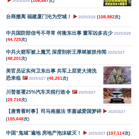
▶️
(
106,887
次)
2025/3/28
台商撤离 福建厦门沦为空城！
▶️
(
108,982
次)
2025/3/28
中共国防部信号不寻常 何衞东出事 董军凶多吉少
2025/3/28
(
44,725
次)
中共火箭军被上魔咒 深度剖析王厚斌被抓传闻
2025/3/27
(
48,201
次)
美官员证实何卫东出事 共军上层更大清洗
恐来临
🖼️
(
48,261
次)
2025/3/27
川普签署25%汽车关税行政令
🖼️
2025/3/27
(
29,716
次)
【唐青看时事】司马南服法 李嘉诚爱国梦碎
▶️
2025/3/27
(
105,648
次)
中国“鬼城”遍地 房地产泡沫破灭！
▶️
(
107,114
次)
2025/3/27