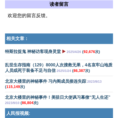
读者留言
欢迎您的留言反馈。
相关文章：
特斯拉捉鬼 神秘访客现身灵堂
▶️
(
92,676
次)
2025/4/26
乱世生存指南（129）8000人次搜救无果，4名哀牢山地质
人员或死于装备不足与自信
(
86,387
次)
2025/1/24
北京大楼里的神秘事件 习内阁成员接连失踪
2023/9/13
(
115,149
次)
北京大楼里的神秘事件！美驻日大使讽习幕僚“无人生还”
(
86,804
次)
2023/9/10
人民报视频: