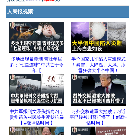
人民报视频:
多地出现暴毙潮 青壮年居
半个国家几乎陷入灾难模式
多；“七星连珠” 中共亡于今
！暴雪、大降温、大风、冰
年【
雹狂袭大半个中国！
中共军报刊文矛头指向习；
习外交权遭重大挫败；习近
贵州苗族村民签生死状抗暴
平已经被川普打懵了【 #晓坤
【 #晓坤话时局 】
话时局 】｜