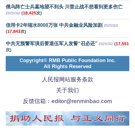
俄乌阵亡士兵墓地望不到头 川普止战不想看到更多伤亡
(
18,425
次)
2025/3/2
信用卡2年缩水8000万张 中共金融业风险加剧
2025/3/2
(
17,843
次)
中共无预警军演后要退伍军人发誓“召必还”
(
17,551
2025/3/2
次)
Copyright© RMB Public Foundation Inc.
All Rights Reserved
人民报网站服务条款
关于我们
反馈信箱：
editor@renminbao.com