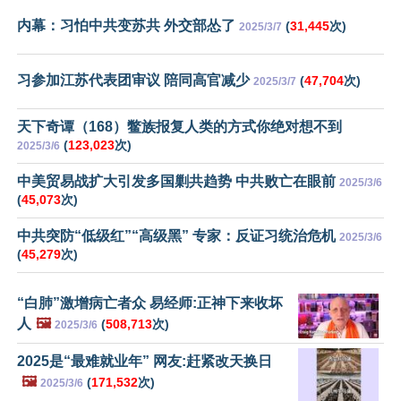
内幕：习怕中共变苏共 外交部怂了
(
31,445
次)
2025/3/7
习参加江苏代表团审议 陪同高官减少
(
47,704
次)
2025/3/7
天下奇谭（168）鳖族报复人类的方式你绝对想不到
(
123,023
次)
2025/3/6
中美贸易战扩大引发多国剿共趋势 中共败亡在眼前
2025/3/6
(
45,073
次)
中共突防“低级红”“高级黑” 专家：反证习统治危机
2025/3/6
(
45,279
次)
“白肺”激增病亡者众 易经师:正神下来收坏
人
🖼️
(
508,713
次)
2025/3/6
2025是“最难就业年” 网友:赶紧改天换日
🖼️
(
171,532
次)
2025/3/6