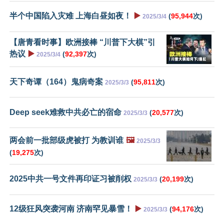
半个中国陷入灾难 上海白昼如夜！
▶️
(
95,944
次)
2025/3/4
【唐青看时事】欧洲接棒 “川普下大棋”引
热议
▶️
(
92,397
次)
2025/3/4
天下奇谭（164）鬼病奇案
(
95,811
次)
2025/3/3
Deep seek难救中共必亡的宿命
(
20,577
次)
2025/3/3
两会前一批部级虎被打 为教训谁
🖼️
2025/3/3
(
19,275
次)
2025中共一号文件再印证习被削权
(
20,199
次)
2025/3/3
12级狂风突袭河南 济南罕见暴雪！
▶️
(
94,176
次)
2025/3/3