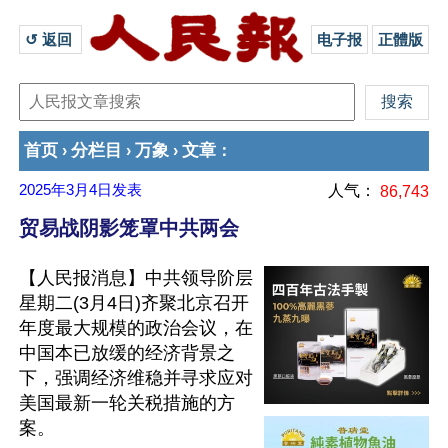
↺ 返回 
电子报
正體版
首页
分栏目
万象
文章
›
›
›
：
2025年3月4日
发表
人气：
86,743
贸易战阴影笼罩中共两会
【人民报消息】中共领导阶层
星期二(3月4日)齐聚北京召开
年度最大规模的政治会议，在
中国本已放缓的经济背景之
下，强调经济维稳并寻求应对
美国最新一轮关税措施的方
案。
