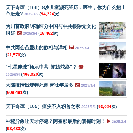
天下奇谭（166）8岁儿童濒死经历：医生，你为什么把上
帝赶走?
(
94,224
次)
2025/3/5
为川普政府明确区分中国与中共根除党文化
叫好
🖼️
(
18,462
次)
2025/3/4
中共两会凸显出的败相与洋相
🖼️
2025/3/4
(
21,570
次)
“七星连珠”预示中共“蛇始蛇终”？
🖼️
(
466,020
次)
2025/3/4
大陆疫情出现猝死潮 青壮年居多
🖼️
2025/3/4
(
608,461
次)
天下奇谭（165）瘟疫不入积善之家
(
96,024
次)
2025/3/4
神秘异象让天才停笔？阿奎那最后的震撼时刻！
▶️
2025/3/4
(
93,433
次)