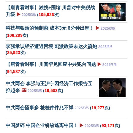
【唐青看时事】独挑+围堵 川普对中关税战
升级
▶️
(
105,926
次)
2025/3/6
科技与狠活的预制菜 成本3元 6分钟出锅！
▶️
2025/3/6
(
106,299
次)
李强承认经济遭遇困境 刺激政策未达火箭炮
2025/3/6
(
25,923
次)
【唐青看时事】川普罕见回应中共犯台问题
▶️
2025/3/5
(
94,587
次)
中共两会 李强与王沪宁因经济工作报告互
掐起来
🖼️
(
19,503
次)
2025/3/5
中共两会怪事多 桩桩件件兆不祥
(
19,277
次)
2025/3/5
中国梦碎 中国企业纷纷逃离中国！
▶️
(
93,171
次)
2025/3/5