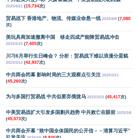
(
15,734
次)
2025/4/21
贸易战下 香港地产、物流、传媒业命悬一线
(
7,080
2025/4/9
次)
美玩具商加速撤离中国 移走四成产能降贸易战冲击
(
7,405
次)
2025/3/15
川习6月举行生日峰会？ 分析：贸易战下难以浪漫分蛋糕
(
42,937
次)
2025/3/12
中共两会闭幕 影响时局的三大观察点引关注
2025/3/11
(
45,260
次)
为与多国打贸易战 中共似要弃俄拢乌
(
45,417
次)
2025/3/10
中美贸易战扩大引发多国剿共趋势 中共败亡在眼前
2025/3/6
(
45,073
次)
中共两会开幕 “致中国全体国民的公开信－－清算习近平”
引发关注
(
8,920
次)
2025/3/6