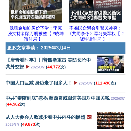
低租金加剧房价下滑；李克
不准民众聚会引警民冲突；
强支持者顾万明被整【 #晓坤
《共同条令》曝习失军权【 #
话时局 】｜
晓坤话时局 】｜
更多文章导读：
2025年3月4日
【唐青看时事】川普四拳重击 美防长呛中
共外交部
▶️
(
44,772
次)
2025/3/7
中国人口巨减 身边走了很多人！
▶️
(
111,490
次)
2025/3/7
中共“奉陪到底”惹祸 墨西哥或跟进美国对中加关税
2025/3/7
(
44,582
次)
从人大参会人数减少看中共内斗的惨烈
🖼️
(
49,873
次)
2025/3/7