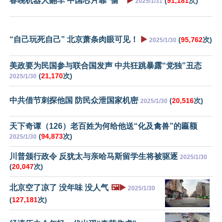
春晚机器人翻车 中国芯片靠“偷 ”
▶️
(
91,181
次)
2025/1/31
“自己玩死自己” 北京萧条肉眼可见！
▶️
(
95,762
次)
2025/1/30
美政要为民国参与联合国发声 中共狂跳暴露“党独”丑态
(
21,170
次)
2025/1/30
中共借节刺探他国 防民众泄国家机密
(
20,516
次)
2025/1/30
天下奇谭（126）老百姓为何给他送“化及禽兽”的匾额
(
94,873
次)
2025/1/30
川普颁行政令 反犹太与亲哈马斯留学生将被驱逐
2025/1/30
(
20,047
次)
北京空了凉了 没年味 没人气
🖼️▶️
2025/1/30
(
127,181
次)