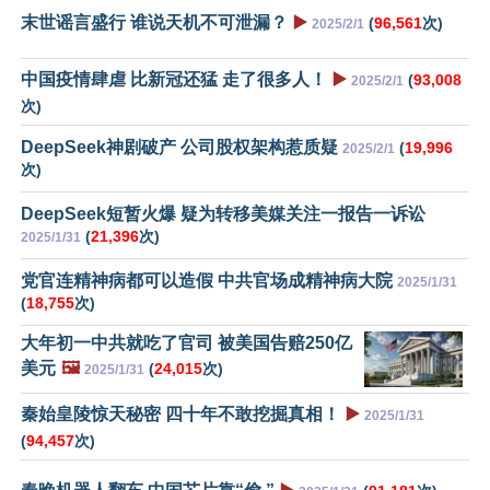
末世谣言盛行 谁说天机不可泄漏？
▶️
(
96,561
次)
2025/2/1
中国疫情肆虐 比新冠还猛 走了很多人！
▶️
(
93,008
2025/2/1
次)
DeepSeek神剧破产 公司股权架构惹质疑
(
19,996
2025/2/1
次)
DeepSeek短暂火爆 疑为转移美媒关注一报告一诉讼
(
21,396
次)
2025/1/31
党官连精神病都可以造假 中共官场成精神病大院
2025/1/31
(
18,755
次)
大年初一中共就吃了官司 被美国告赔250亿
美元
🖼️
(
24,015
次)
2025/1/31
秦始皇陵惊天秘密 四十年不敢挖掘真相！
▶️
2025/1/31
(
94,457
次)