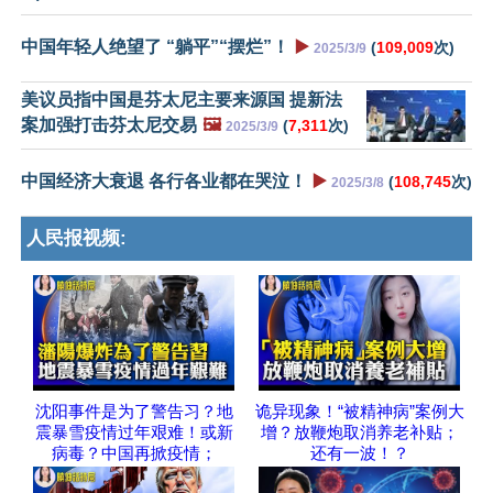
中国年轻人绝望了 “躺平”“摆烂”！
▶️
(
109,009
次)
2025/3/9
美议员指中国是芬太尼主要来源国 提新法
案加强打击芬太尼交易
🖼️
(
7,311
次)
2025/3/9
中国经济大衰退 各行各业都在哭泣！
▶️
(
108,745
次)
2025/3/8
人民报视频:
沈阳事件是为了警告习？地
诡异现象！“被精神病”案例大
震暴雪疫情过年艰难！或新
增？放鞭炮取消养老补贴；
病毒？中国再掀疫情；
还有一波！？