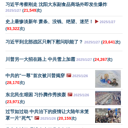
习近平考察刚走 沈阳大东副食品商场外即发生爆炸
(
21,549
次)
2025/1/27
史上最惨淡新年 萧条、没钱、绝望、迷茫！
▶️
2025/1/27
(
93,322
次)
习近平到北部战区只剩下慰问职能了？
(
23,641
次)
2025/1/27
川普另一大招在路上 中共雪上加霜
(
24,267
次)
2025/1/27
中共的“一尊”首次被川普揭穿
🖼️
2025/1/26
(
28,170
次)
东北民生艰困 习扑腾作秀挨轰
🖼️
2025/1/26
(
23,971
次)
过节如过劫 中共治下的疫情让大陆年末笼
罩一片“死气”
🖼️
(
20,159
次)
2025/1/26