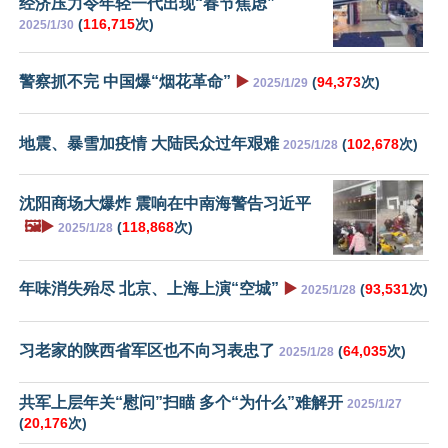
经济压力令年轻一代出现“春节焦虑”
(
116,715
次)
2025/1/30
警察抓不完 中国爆“烟花革命”
▶️
(
94,373
次)
2025/1/29
地震、暴雪加疫情 大陆民众过年艰难
(
102,678
次)
2025/1/28
沈阳商场大爆炸 震响在中南海警告习近平
🖼️▶️
(
118,868
次)
2025/1/28
年味消失殆尽 北京、上海上演“空城”
▶️
(
93,531
次)
2025/1/28
习老家的陕西省军区也不向习表忠了
(
64,035
次)
2025/1/28
共军上层年关“慰问”扫瞄 多个“为什么”难解开
2025/1/27
(
20,176
次)