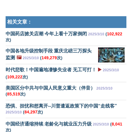
相关文章：
中国药店掀关店潮 今年上看十万家倒闭
(
102,922
2025/3/10
次)
中国各地升级控制手段 重庆北碚三万探头
监测
🖼️
(
149,279
次)
2025/3/10
时代悲歌！中国遍地凄惨失业者 无工可打！
▶️
2025/3/10
(
109,222
次)
美国区分中共与中国人民意义重大（伴音）
2025/3/10
(
85,519
次)
恐惧、担忧和想离开--川普遣返政策下的中国“走线客”
(
84,297
次)
2025/3/10
中国经济通缩持续 老龄化与就业压力升级
(
8,041
2025/3/10
次)