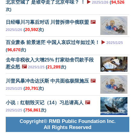
北京空城了 是谁夺走了北京年味？ ！
▶️
(
94,526
2025/1/26
次)
日经曝川习幕后对话 川普拆弹中俄联盟
🖼️
(
20,592
次)
2025/1/26
百业萧条 前景迷茫 中国人哀叹过年如过关！
▶️
2025/1/25
(
96,670
次)
去年非税收入大增25% 打家劫舍罚款手段
惹众怒
🖼️
(
21,289
次)
2025/1/25
川普风暴冲击达沃斯 中共面临极限施压
🖼️
(
20,791
次)
2025/1/25
小说：红朝毁灭记（14）习总请高人
🖼️
(
756,861
次)
2025/1/25
Copyright© RMB Public Foundation Inc.
All Rights Reserved