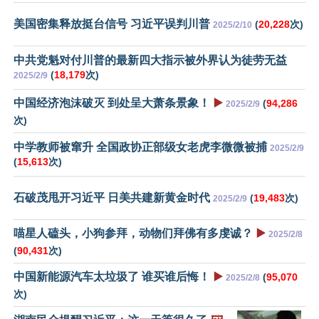
美国密集释放挺台信号 习近平误判川普
(
20,228
次)
2025/2/10
中共党魁对付川普的最新四大指示被外界认为徒劳无益
(
18,179
次)
2025/2/9
中国经济泡沫破灭 到处呈大萧条景象！
▶️
(
94,286
2025/2/9
次)
中学教师被窜升 全国政协正部级女老虎李微微被捕
2025/2/9
(
15,613
次)
石破茂甩开习近平 日美共建新黄金时代
(
19,483
次)
2025/2/9
喵星人磕头，小狗参拜，动物们拜佛有多虔诚？
▶️
2025/2/8
(
90,431
次)
中国新能源汽车太垃圾了 谁买谁后悔！
▶️
(
95,070
2025/2/8
次)