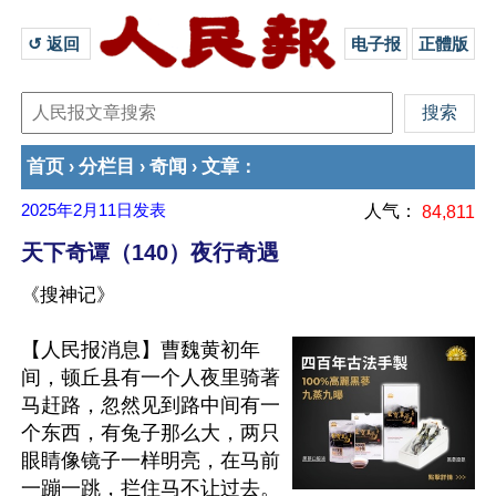
↺ 返回 
电子报
正體版
首页
分栏目
奇闻
文章
›
›
›
：
2025年2月11日
发表
人气：
84,811
天下奇谭（140）夜行奇遇
《搜神记》
【人民报消息】曹魏黄初年
间，顿丘县有一个人夜里骑著
马赶路，忽然见到路中间有一
个东西，有兔子那么大，两只
眼睛像镜子一样明亮，在马前
一蹦一跳，拦住马不让过去。
