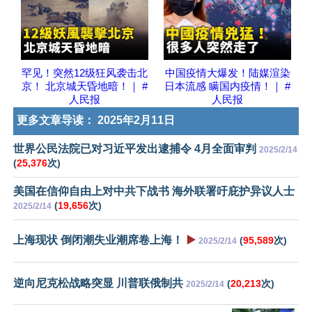
罕见！突然12级狂风袭击北
中国疫情大爆发！陆媒渲染
京！ 北京城天昏地暗！｜ #
日本流感 瞒国内疫情！｜ #
人民报
人民报
更多文章导读：
2025年2月11日
世界公民法院已对习近平发出逮捕令 4月全面审判
2025/2/14
(
25,376
次)
美国在信仰自由上对中共下战书 海外联署吁庇护异议人士
(
19,656
次)
2025/2/14
上海现状 倒闭潮失业潮席卷上海！
▶️
(
95,589
次)
2025/2/14
逆向尼克松战略突显 川普联俄制共
(
20,213
次)
2025/2/14