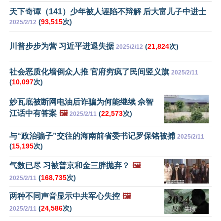
天下奇谭（141）少年被人诬陷不辩解 后大富儿子中进士
(
93,515
次)
2025/2/12
川普步步为营 习近平进退失据
(
21,824
次)
2025/2/12
社会恶质化墙倒众人推 官府穷疯了民间竖义旗
2025/2/11
(
10,097
次)
妙瓦底被断网电油后诈骗为何能继续 佘智
江话中有答案
🖼️
(
22,573
次)
2025/2/11
与“政治骗子”交往的海南前省委书记罗保铭被捕
2025/2/11
(
15,195
次)
气数已尽 习被普京和金三胖抛弃？
🖼️
(
168,735
次)
2025/2/11
两种不同声音显示中共军心失控
🖼️
(
24,586
次)
2025/2/11