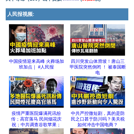
人民报视频:
中国疫情迎来高峰 火葬场加
四川突发山体滑坡！唐山三
班加点｜ #人民报
甲医院突然倒闭 ！ 被泰国断
电
疫情严重医院爆满死讯纷
中共严控微短剧，真的是防
传；高官落马 民间烟花庆
民之口甚于防川吗？美关税
祝；中共调查谷歌苹果；
如何冲击中国电商？