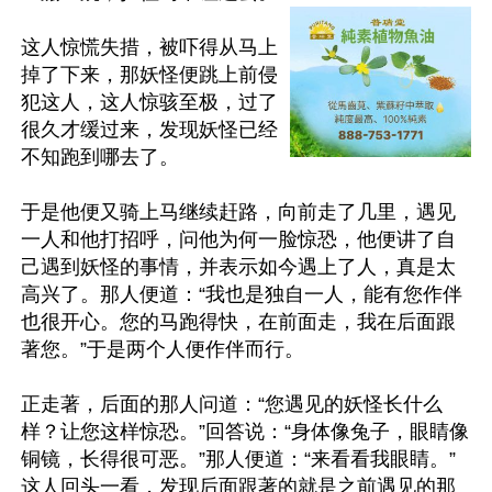
这人惊慌失措，被吓得从马上
掉了下来，那妖怪便跳上前侵
犯这人，这人惊骇至极，过了
很久才缓过来，发现妖怪已经
不知跑到哪去了。

于是他便又骑上马继续赶路，向前走了几里，遇见
一人和他打招呼，问他为何一脸惊恐，他便讲了自
己遇到妖怪的事情，并表示如今遇上了人，真是太
高兴了。那人便道：“我也是独自一人，能有您作伴
也很开心。您的马跑得快，在前面走，我在后面跟
著您。”于是两个人便作伴而行。

正走著，后面的那人问道：“您遇见的妖怪长什么
样？让您这样惊恐。”回答说：“身体像兔子，眼睛像
铜镜，长得很可恶。”那人便道：“来看看我眼睛。”
这人回头一看，发现后面跟著的就是之前遇见的那