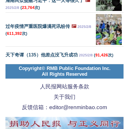
湖南民众提醒习近平：这一天等很久了
🖼️
(
23,764
次)
2025/2/8
过年疫情严重医院爆满死讯纷传
🖼️
2025/2/8
(
611,392
次)
天下奇谭（135）他差点没飞升成功
(
91,426
次)
2025/2/8
Copyright© RMB Public Foundation Inc.
All Rights Reserved
人民报网站服务条款
关于我们
反馈信箱：
editor@renminbao.com