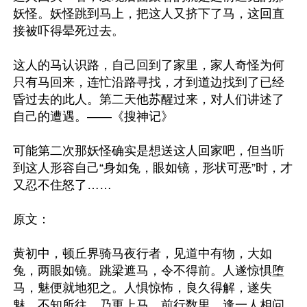
妖怪。妖怪跳到马上，把这人又挤下了马，这回直
接被吓得晕死过去。

这人的马认识路，自己回到了家里，家人奇怪为何
只有马回来，连忙沿路寻找，才到道边找到了已经
昏过去的此人。第二天他苏醒过来，对人们讲述了
自己的遭遇。——《搜神记》

可能第二次那妖怪确实是想送这人回家吧，但当听
到这人形容自己“身如兔，眼如镜，形状可恶”时，才
又忍不住怒了……

原文：

黄初中，顿丘界骑马夜行者，见道中有物，大如
兔，两眼如镜。跳梁遮马，令不得前。人遂惊惧堕
马，魅便就地犯之。人惧惊怖，良久得解，遂失
魅，不知所往。乃更上马，前行数里，逢一人相问