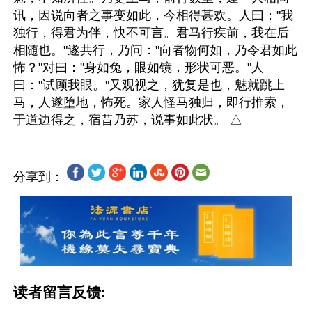
讯，因说向者之事变如此，今相得甚欢。人曰："我
独行，得君为伴，快不可言。君马行疾前，我在后
相随也。"遂共行，乃问："向者物何如，乃令君如此
怖？"对曰："身如兔，眼如镜，形状可恶。"人
曰："试顾我眼。"又观视之，犹复是也，魅就跳上
马，人遂堕地，怖死。家人怪马独归，即行推索，
分享到：
读者留言反馈: