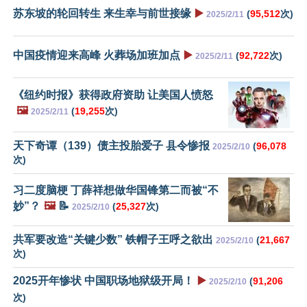
苏东坡的轮回转生 来生幸与前世接缘
▶️
(
95,512
次)
2025/2/11
中国疫情迎来高峰 火葬场加班加点
▶️
(
92,722
次)
2025/2/11
《纽约时报》获得政府资助 让美国人愤怒
🖼️
(
19,255
次)
2025/2/11
天下奇谭（139）债主投胎爱子 县令惨报
(
96,078
2025/2/10
次)
习二度脑梗 丁薛祥想做华国锋第二而被“不
妙”？
🖼️
📝
(
25,327
次)
2025/2/10
共军要改造“关键少数” 铁帽子王呼之欲出
(
21,667
2025/2/10
次)
2025开年惨状 中国职场地狱级开局！
▶️
(
91,206
2025/2/10
次)