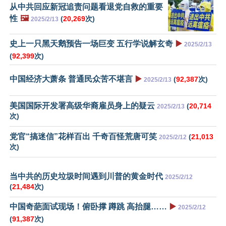
从中共回应新冠追责问题看退党自救的重要
性
🖼️
(
20,269
次)
2025/2/13
史上一只黑天鹅预告一场巨变 五行学说解玄奇
▶️
2025/2/13
(
92,399
次)
中国经济大萧条 普通民众苦不堪言
▶️
(
92,387
次)
2025/2/13
美国国际开发署高级华裔雇员身上的疑云
(
20,714
2025/2/13
次)
党官“搞迷信”花样百出 千奇百怪荒唐可笑
(
21,013
2025/2/12
次)
当中共的历史垃圾时间遇到川普的黄金时代
2025/2/12
(
21,484
次)
中国奇葩面试现场！俯卧撑 蹲跳 高抬腿……
▶️
2025/2/12
(
91,387
次)