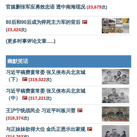
官媒删张军应勇效忠语 透中南海现况
(
23,679
次)
80后和90后成为猝死主力军的背后
🖼️
(
23,424
次)
(更多时事评论文章......)
幽默笑话
习近平稿费宴常委 张又侠布兵北京城
（下）
🖼️
(
319,022
次)
习近平稿费宴常委 张又侠布兵北京城
（中）
🖼️
(
317,221
次)
王沪宁统战民企 习近平叫板川普
🖼️
(
318,374
次)
与正妹妹欲得大位 金氏正恩示出家规
🖼️
(
314,763
次)