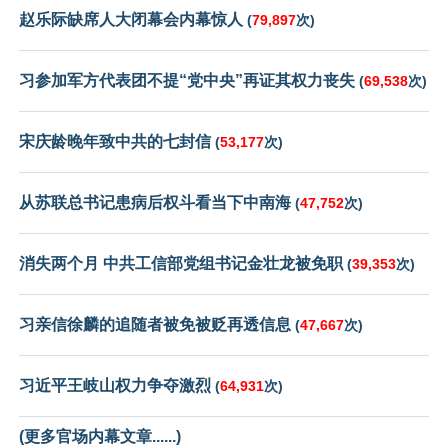
赵乐际缺席人大闭幕会内幕惊人
(
79,897
次)
习参加军方代表团不提“党中央”再证其权力丧失
(
69,538
次)
宋庆龄晚年致中共的七封信
(
53,177
次)
从苏联总书记患病后权斗看当下中南海
(
47,752
次)
消失两个月 中共工信部党组书记金壮龙被免职
(
39,353
次)
习亲信徐麟的追随者被免被贬再透信息
(
47,667
次)
习近平王岐山权力争夺激烈
(
64,931
次)
(更多官场内幕文章......)