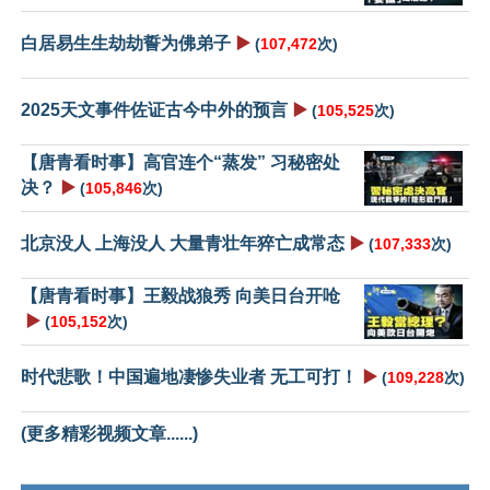
白居易生生劫劫誓为佛弟子
▶️
(
107,472
次)
2025天文事件佐证古今中外的预言
▶️
(
105,525
次)
【唐青看时事】高官连个“蒸发” 习秘密处
决？
▶️
(
105,846
次)
北京没人 上海没人 大量青壮年猝亡成常态
▶️
(
107,333
次)
【唐青看时事】王毅战狼秀 向美日台开呛
▶️
(
105,152
次)
时代悲歌！中国遍地凄惨失业者 无工可打！
▶️
(
109,228
次)
(更多精彩视频文章......)