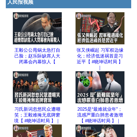
人民报视频
王毅公公甩锅太急打自
张又侠崛起 习军权边缘
己脸；赵乐际缺席人大
化；经济低迷祸首是习
闭幕会内幕惊人【
近平【 #晓坤话时局 】
｜
习氏新词忽悠民众遭嘲
2025是“最难就业年”；
笑；王毅难掩无底牌窘
流感严重白肺患者激增
境【 #晓坤话时局 】｜
【 #晓坤话时局 】｜