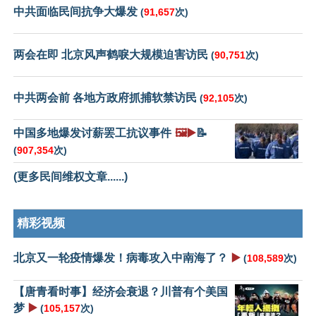
中共面临民间抗争大爆发
(
91,657
次)
两会在即 北京风声鹤唳大规模迫害访民
(
90,751
次)
中共两会前 各地方政府抓捕软禁访民
(
92,105
次)
中国多地爆发讨薪罢工抗议事件
🖼️▶️
📝
(
907,354
次)
(更多民间维权文章......)
精彩视频
北京又一轮疫情爆发！病毒攻入中南海了？
▶️
(
108,589
次)
【唐青看时事】经济会衰退？川普有个美国
梦
▶️
(
105,157
次)