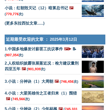
小说：红朝毁灭记（12）暗算总书记
🖼️
(
770,776
次)
(更多东拉西扯文章......)
近期最受欢迎的文章 ：
2025年3月12日
1.中国多地爆发讨薪罢工抗议事件
🖼️▶️
📝
(
907,354
次)
2.人权组织披露张展案近况：检方建议量刑
四至五年
🖼️
(
901,939
次)
3.小说：分神诀（1）大周朝
🖼️
(
746,456
次)
4.小说：大梁英雄传之王者归来（1）围猎
🖼️
(
745,566
次)
5.小说：分神诀（2）少年林枫
🖼️
(
745,331