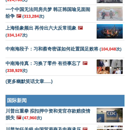
一个中国无法同房共梦 韩正韩国瑜见面闹
纷争
🖼️
(
313,284
次)
上海怪象频出 再传出六大反常现象
🖼️
(
334,147
次)
中南海段子：习和蔡奇密谋如何处置国足败将
(
104,048
次)
中南海传真：习换了零件 有些事忘了
🖼️
(
338,929
次)
(更多幽默笑话文章......)
国际新闻
川普出重拳 拟扣押中资和党官存款赔疫情
损失
🖼️
(
47,960
次)
川普加征关税 中国贸易商及电商承压
🖼️