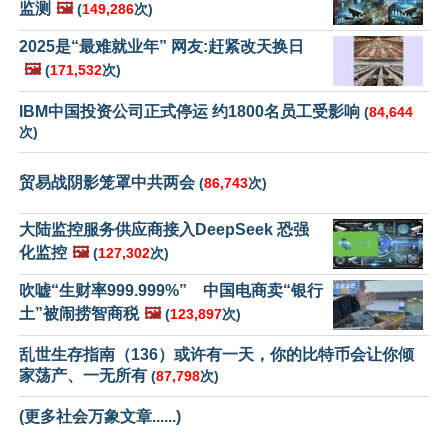
监测
🖼️
(
149,286
次)
2025是“最难就业年” 网友:赶紧改天换日
🖼️
(
171,532
次)
IBM中国投资公司正式停运 约1800名员工受影响
(
84,644
次)
贸易战阴影笼罩中共两会
(
86,743
次)
大陆监控服务供应商接入DeepSeek 恐强
化监控
🖼️
(
127,302
次)
吹嘘“生财率999.999%” 中国电商卖“银行
土”被闹捞智商税
🖼️
(
123,897
次)
乱世生存指南（136）或许有一天，你的比特币会让你倾
家荡产、一无所有
(
87,798
次)
(更多社会万象文章......)