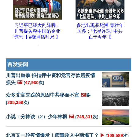
习近平已经大乱阵脚；
多地出现暴毙潮 青壮年
川普提关税中国陷企业
居多；“七星连珠” 中共
惊恐【 #晓坤话时局 】
亡于今年【
｜
首发要闻
川普出重拳 拟扣押中资和党官存款赔疫情
损失
🖼️
(
47,960
次)
众多党官失踪的原因中共秘而不宣
🖼️
📝
(
205,359
次)
小说：分神诀（2）少年林枫
🖼️
(
745,331
次)
北京又一轮疫情爆发！病毒攻入中南海了？
▶️
(
108,589
次)