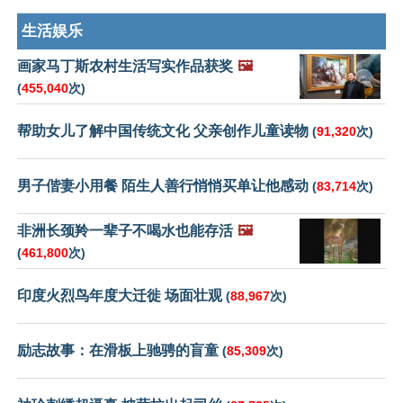
生活娱乐
画家马丁斯农村生活写实作品获奖
🖼️
(
455,040
次)
帮助女儿了解中国传统文化 父亲创作儿童读物
(
91,320
次)
男子偕妻小用餐 陌生人善行悄悄买单让他感动
(
83,714
次)
非洲长颈羚一辈子不喝水也能存活
🖼️
(
461,800
次)
印度火烈鸟年度大迁徙 场面壮观
(
88,967
次)
励志故事：在滑板上驰骋的盲童
(
85,309
次)