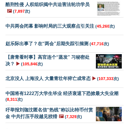
酷刑性侵 人权组织揭中共迫害法轮功学员
🖼️
(
7,897
次)
中共两会闭幕 影响时局的三大观察点引关注
(
45,260
次)
赵乐际出事了？在“两会”后期失踪引揣测
(
47,716
次)
【唐青看时事】高官连个“蒸发” 习秘密处
决？
▶️
(
105,846
次)
北京没人 上海没人 大量青壮年猝亡成常态
▶️
(
107,333
次)
中国将有1222万大学生毕业 经济衰退下恐掀最大失业潮
(
8,311
次)
吁举报刘珈汶匿名信“热线”称以比特币付赏
金 中共打压手段越见狡猾
🖼️
(
7,329
次)