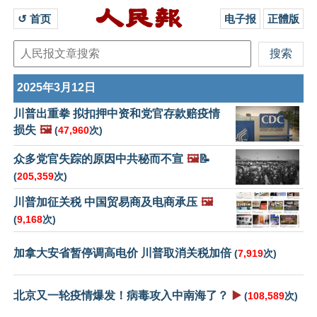
↺ 首页 
电子报
正體版
2025年3月12日
川普出重拳 拟扣押中资和党官存款赔疫情
损失
🖼️
(
47,960
次)
众多党官失踪的原因中共秘而不宣
🖼️
📝
(
205,359
次)
川普加征关税 中国贸易商及电商承压
🖼️
(
9,168
次)
加拿大安省暂停调高电价 川普取消关税加倍
(
7,919
次)
北京又一轮疫情爆发！病毒攻入中南海了？
▶️
(
108,589
次)