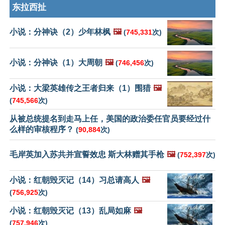
东拉西扯
小说：分神诀（2）少年林枫
🖼️
(
745,331
次)
小说：分神诀（1）大周朝
🖼️
(
746,456
次)
小说：大梁英雄传之王者归来（1）围猎
🖼️
(
745,566
次)
从被总统提名到走马上任，美国的政治委任官员要经过什
么样的审核程序？
(
90,884
次)
毛岸英加入苏共并宣誓效忠 斯大林赠其手枪
🖼️
(
752,397
次)
小说：红朝毁灭记（14）习总请高人
🖼️
(
756,925
次)
小说：红朝毁灭记（13）乱局如麻
🖼️
(
757,946
次)