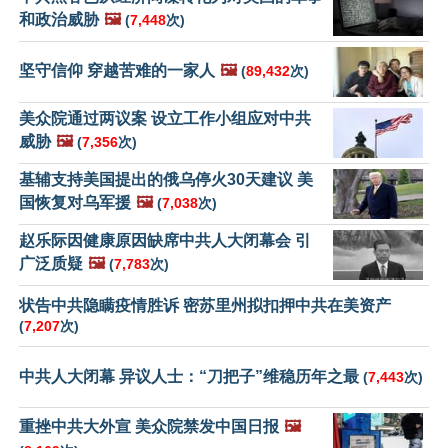
和政治威胁
🖼️
(
7,448
次)
坚守信仰 穿越苦难的一家人
🖼️
(
89,432
次)
美众院通过两议案 设立工作小组应对中共
威胁
🖼️
(
7,356
次)
基辅支持美国提出的俄乌停火30天建议 美
国恢复对乌军援
🖼️
(
7,038
次)
赵乐际因健康原因缺席中共人大闭幕会 引
广泛质疑
🖼️
(
7,783
次)
状告中共隐瞒疫情胜诉 密苏里州拟扣押中共在美资产
(
7,207
次)
中共人大闭幕 异议人士：“刀把子”维稳历年之最
(
7,443
次)
重挫中共大外宣 美众院禁发中国日报
🖼️