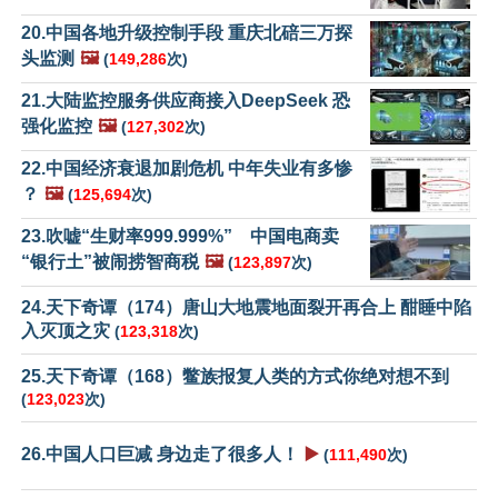
20.中国各地升级控制手段 重庆北碚三万探
头监测
🖼️
(
149,286
次)
21.大陆监控服务供应商接入DeepSeek 恐
强化监控
🖼️
(
127,302
次)
22.中国经济衰退加剧危机 中年失业有多惨
？
🖼️
(
125,694
次)
23.吹嘘“生财率999.999%” 中国电商卖
“银行土”被闹捞智商税
🖼️
(
123,897
次)
24.天下奇谭（174）唐山大地震地面裂开再合上 酣睡中陷
入灭顶之灾
(
123,318
次)
25.天下奇谭（168）鳖族报复人类的方式你绝对想不到
(
123,023
次)
26.中国人口巨减 身边走了很多人！
▶️
(
111,490
次)