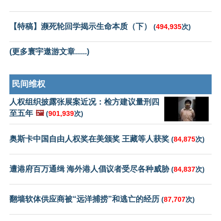
【特稿】濒死轮回学揭示生命本质（下）
(
494,935
次)
(更多寰宇遨游文章......)
民间维权
人权组织披露张展案近况：检方建议量刑四
至五年
🖼️
(
901,939
次)
奥斯卡中国自由人权奖在美颁奖 王藏等人获奖
(
84,875
次)
遭港府百万通缉 海外港人倡议者受尽各种威胁
(
84,837
次)
翻墙软体供应商被“远洋捕捞”和逃亡的经历
(
87,707
次)