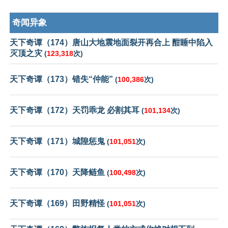
奇闻异象
天下奇谭（174）唐山大地震地面裂开再合上 酣睡中陷入
灭顶之灾
(
123,318
次)
天下奇谭（173）错失“仲能”
(
100,386
次)
天下奇谭（172）天罚乖龙 必割其耳
(
101,134
次)
天下奇谭（171）城隍惩鬼
(
101,051
次)
天下奇谭（170）天降鲢鱼
(
100,498
次)
天下奇谭（169）田野精怪
(
101,051
次)