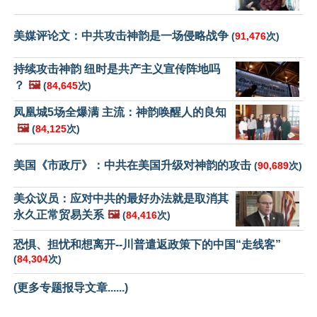
美媒评论文：中共攻击神韵是一场侵略战争
(
91,476
次)
持续攻击神韵 纽时是共产主义宣传阵地吗
？
🖼️
(
84,645
次)
凤凰城5场全爆满 主流：神韵唤醒人的良知
🖼️
(
84,125
次)
美国《市政厅》：中共在美国升级对神韵的攻击
(
90,689
次)
美众议员：应对中共的最好办法就是取消其
永久正常贸易关系
🖼️
(
84,416
次)
恐惧、担忧和想离开--川普遣返政策下的中国“走线客”
(
84,304
次)
(更多专题报导文章......)