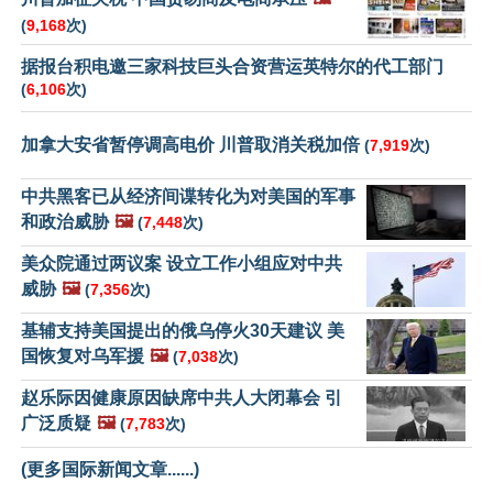
(
9,168
次)
据报台积电邀三家科技巨头合资营运英特尔的代工部门
(
6,106
次)
加拿大安省暂停调高电价 川普取消关税加倍
(
7,919
次)
中共黑客已从经济间谍转化为对美国的军事
和政治威胁
🖼️
(
7,448
次)
美众院通过两议案 设立工作小组应对中共
威胁
🖼️
(
7,356
次)
基辅支持美国提出的俄乌停火30天建议 美
国恢复对乌军援
🖼️
(
7,038
次)
赵乐际因健康原因缺席中共人大闭幕会 引
广泛质疑
🖼️
(
7,783
次)
(更多国际新闻文章......)