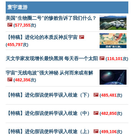
寰宇遨游
美国“生物圈二号”的惨败告诉了我们什么？
🖼️
(
577,355
次)
【特稿】进化论的本质反神反宇宙
🖼️
(
455,797
次)
天文学家发现增长最快黑洞 每天吞一个太阳
🖼️
(
116,101
次)
宇宙“无线电波”强大神秘 从何而来或有解
🖼️
(
482,356
次)
【特稿】进化假说使科学误入歧途（下）
🖼️
(
485,481
次)
【特稿】进化假说使科学误入歧途（中）
🖼️
(
482,850
次)
【特稿】进化假说使科学误入歧途（上）
🖼️
(
499,106
次)