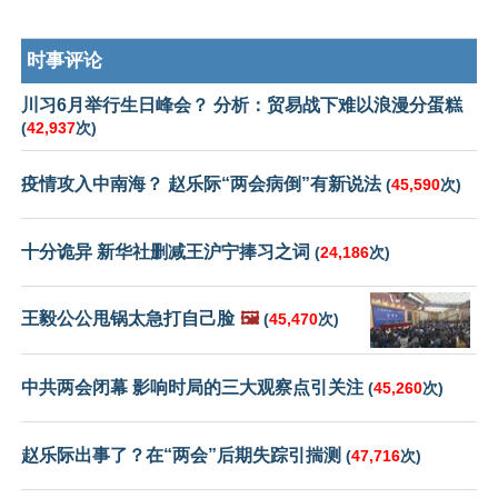
时事评论
川习6月举行生日峰会？ 分析：贸易战下难以浪漫分蛋糕
(
42,937
次)
疫情攻入中南海？ 赵乐际“两会病倒”有新说法
(
45,590
次)
十分诡异 新华社删减王沪宁捧习之词
(
24,186
次)
王毅公公甩锅太急打自己脸
🖼️
(
45,470
次)
中共两会闭幕 影响时局的三大观察点引关注
(
45,260
次)
赵乐际出事了？在“两会”后期失踪引揣测
(
47,716
次)