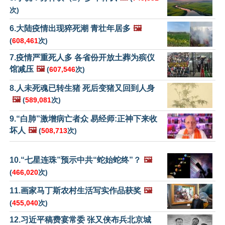
次)
6.大陆疫情出现猝死潮 青壮年居多
🖼️
(
608,461
次)
7.疫情严重死人多 各省份开放土葬为殡仪
馆减压
🖼️
(
607,546
次)
8.人未死魂已转生猪 死后变猪又回到人身
🖼️
(
589,081
次)
9.“白肺”激增病亡者众 易经师:正神下来收
坏人
🖼️
(
508,713
次)
10.“七星连珠”预示中共“蛇始蛇终”？
🖼️
(
466,020
次)
11.画家马丁斯农村生活写实作品获奖
🖼️
(
455,040
次)
12.习近平稿费宴常委 张又侠布兵北京城