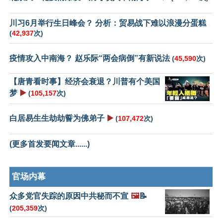
川习6月举行生日峰会？ 分析：贸易战下难以浪漫分蛋糕
(
42,937
次)
疫情攻入中南海？ 赵乐际“两会病倒”有新说法
(
45,590
次)
【唐青看时事】经济会衰退？川普有个美国
梦
▶️
(
105,157
次)
白居易生生劫劫誓为佛弟子
▶️
(
107,472
次)
(更多首发要闻文章......)
官场内幕
众多党官失踪的原因中共秘而不宣
🖼️
📝
(
205,359
次)