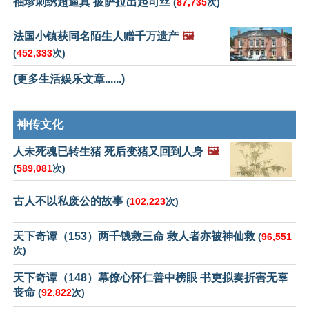
袖珍刺绣超逼真 披萨拉出起司丝
(
87,735
次)
法国小镇获同名陌生人赠千万遗产
🖼️
(
452,333
次)
(更多生活娱乐文章......)
神传文化
人未死魂已转生猪 死后变猪又回到人身
🖼️
(
589,081
次)
古人不以私废公的故事
(
102,223
次)
天下奇谭（153）两千钱救三命 救人者亦被神仙救
(
96,551
次)
天下奇谭（148）幕僚心怀仁善中榜眼 书吏拟奏折害无辜
丧命
(
92,822
次)