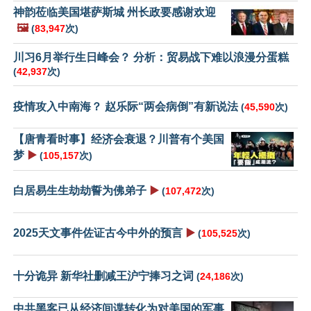
神韵莅临美国堪萨斯城 州长政要感谢欢迎
🖼️
(
83,947
次)
川习6月举行生日峰会？ 分析：贸易战下难以浪漫分蛋糕
(
42,937
次)
疫情攻入中南海？ 赵乐际“两会病倒”有新说法
(
45,590
次)
【唐青看时事】经济会衰退？川普有个美国
梦
▶️
(
105,157
次)
白居易生生劫劫誓为佛弟子
▶️
(
107,472
次)
2025天文事件佐证古今中外的预言
▶️
(
105,525
次)
十分诡异 新华社删减王沪宁捧习之词
(
24,186
次)
中共黑客已从经济间谍转化为对美国的军事