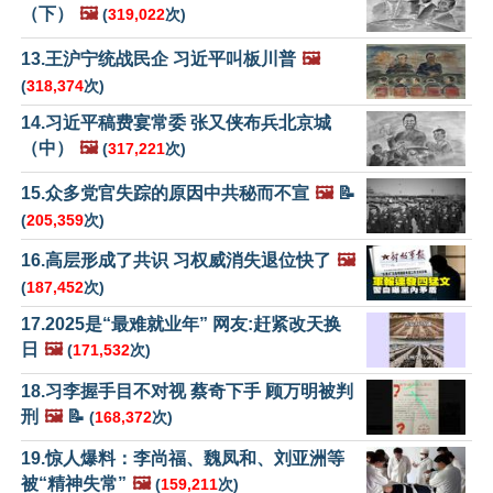
（下）
🖼️
(
319,022
次)
13.王沪宁统战民企 习近平叫板川普
🖼️
(
318,374
次)
14.习近平稿费宴常委 张又侠布兵北京城
（中）
🖼️
(
317,221
次)
15.众多党官失踪的原因中共秘而不宣
🖼️
📝
(
205,359
次)
16.高层形成了共识 习权威消失退位快了
🖼️
(
187,452
次)
17.2025是“最难就业年” 网友:赶紧改天换
日
🖼️
(
171,532
次)
18.习李握手目不对视 蔡奇下手 顾万明被判
刑
🖼️
📝
(
168,372
次)
19.惊人爆料：李尚福、魏凤和、刘亚洲等
被“精神失常”
🖼️
(
159,211
次)