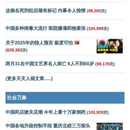
这俩名死刑犯后颈有标记 内幕令人惊悚
(
98,302
次)
中国多种病毒大流行 医院爆满药物紧张
(
104,589
次)
关于2025年的惊人预言 极度可怕
🖼️
(
628,362
次)
两月31名中国文艺界名人病亡 6人不到60岁
(
98,178
次)
(更多天灾人祸文章......)
社会万象
中国药店掀关店潮 今年上看十万家倒闭
(
102,929
次)
中国各地升级控制手段 重庆北碚三万探头