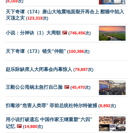
(
8,169
次)
天下奇谭（174）唐山大地震地面裂开再合上 酣睡中陷入
灭顶之灾
(
123,318
次)
小说：分神诀（1）大周朝
🖼️
(
746,456
次)
天下奇谭（173）错失“仲能”
(
100,386
次)
赵乐际缺席人大闭幕会内幕惊人
(
79,897
次)
王毅公公甩锅太急打自己脸
🖼️
(
45,470
次)
扫毒涉“危害人类罪” 菲前总统杜特尔特被捕
(
8,892
次)
用小说打破遗忘 中国作家王继重塑“六四”
记忆
🖼️
(
14,880
次)