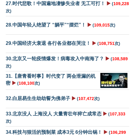
27.时代悲歌！中国遍地凄惨失业者 无工可打！
▶️
(
109,228
次)
28.中国年轻人绝望了 “躺平”“摆烂”！
▶️
(
109,015
次)
29.中国经济大衰退 各行各业都在哭泣！
▶️
(
108,751
次)
30.北京又一轮疫情爆发！病毒攻入中南海了？
▶️
(
108,589
次)
31.【唐青看时事】时代变了 两会泄漏的机
密
▶️
(
108,100
次)
32.白居易生生劫劫誓为佛弟子
▶️
(
107,472
次)
33.北京没人 上海没人 大量青壮年猝亡成常态
▶️
(
107,333
次)
34.科技与狠活的预制菜 成本3元 6分钟出锅！
▶️
(
106,299