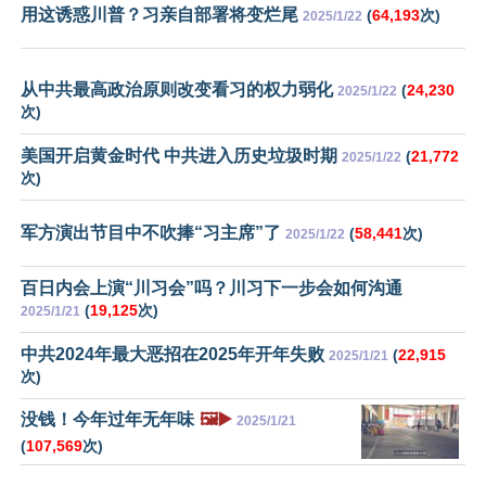
用这诱惑川普？习亲自部署将变烂尾
(
64,193
次)
2025/1/22
从中共最高政治原则改变看习的权力弱化
(
24,230
2025/1/22
次)
美国开启黄金时代 中共进入历史垃圾时期
(
21,772
2025/1/22
次)
军方演出节目中不吹捧“习主席”了
(
58,441
次)
2025/1/22
百日内会上演“川习会”吗？川习下一步会如何沟通
(
19,125
次)
2025/1/21
中共2024年最大恶招在2025年开年失败
(
22,915
2025/1/21
次)
没钱！今年过年无年味
🖼️▶️
2025/1/21
(
107,569
次)