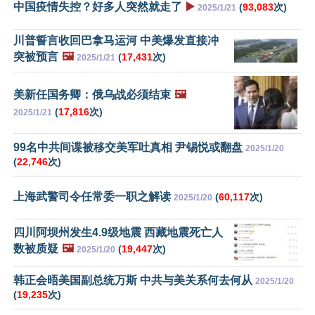
中国疫情失控？好多人突然就走了
▶️
(
93,083
次)
2025/1/21
川普誓言收回巴拿马运河 中美爆发直接冲
突被预言
🖼️
(
17,431
次)
2025/1/21
美新任国务卿：俄乌战必须结束
🖼️
(
17,816
次)
2025/1/21
99名中共间谍被移交美军吐真相 尹锡悦或翻盘
2025/1/20
(
22,746
次)
上海武警司令任常委一职之解读
(
60,117
次)
2025/1/20
四川阿坝州发生4.9级地震 西藏地震死亡人
数被质疑
🖼️
(
19,447
次)
2025/1/20
韩正会晤美国副总统万斯 中共与美关系何去何从
2025/1/20
(
19,235
次)