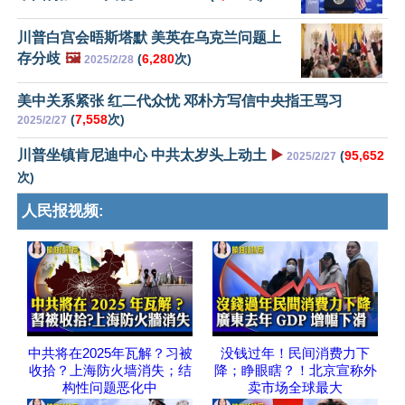
川普白宫会晤斯塔默 美英在乌克兰问题上
存分歧
🖼️
(
6,280
次)
2025/2/28
美中关系紧张 红二代众忧 邓朴方写信中央指王骂习
(
7,558
次)
2025/2/27
川普坐镇肯尼迪中心 中共太岁头上动土
▶️
(
95,652
2025/2/27
次)
人民报视频:
中共将在2025年瓦解？习被
没钱过年！民间消费力下
收拾？上海防火墙消失；结
降；睁眼瞎？！北京宣称外
构性问题恶化中
卖市场全球最大