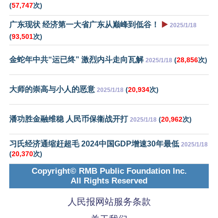
(
57,747
次)
广东现状 经济第一大省广东从巅峰到低谷！
▶️
2025/1/18
(
93,501
次)
金蛇年中共“运已终” 激烈内斗走向瓦解
(
28,856
次)
2025/1/18
大师的崇高与小人的恶意
(
20,934
次)
2025/1/18
潘功胜金融维稳 人民币保衞战开打
(
20,962
次)
2025/1/18
习氏经济通缩赶超毛 2024中国GDP增速30年最低
2025/1/18
(
20,370
次)
Copyright© RMB Public Foundation Inc.
All Rights Reserved
人民报网站服务条款