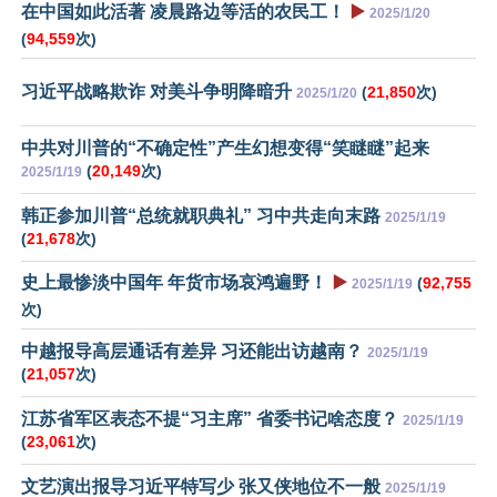
在中国如此活著 凌晨路边等活的农民工！
▶️
2025/1/20
(
94,559
次)
习近平战略欺诈 对美斗争明降暗升
(
21,850
次)
2025/1/20
中共对川普的“不确定性”产生幻想变得“笑瞇瞇”起来
(
20,149
次)
2025/1/19
韩正参加川普“总统就职典礼” 习中共走向末路
2025/1/19
(
21,678
次)
史上最惨淡中国年 年货市场哀鸿遍野！
▶️
(
92,755
2025/1/19
次)
中越报导高层通话有差异 习还能出访越南？
2025/1/19
(
21,057
次)
江苏省军区表态不提“习主席” 省委书记啥态度？
2025/1/19
(
23,061
次)
文艺演出报导习近平特写少 张又侠地位不一般
2025/1/19