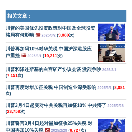
相关文章：
川普的美国优先投资政策对中国及全球投资
格局有何影响
🖼️
(
9,080
次)
2025/3/2
川普再加码10%对华关税 中国沪深港股应
声重挫
🖼️
(
10,211
次)
2025/3/1
川普和泽连斯基的白宫矿产协议会谈 激烈争吵
2025/3/1
(
7,151
次)
川普再度对华加征关税 中国制造业深受影响
(
8,081
2025/3/1
次)
川普3月4日起突对中共关税再加征10% 中共懵了
2025/2/28
(
23,758
次)
川普誓言3月4日起对墨加征收25%关税 对
中国再加10%关税
🖼️
(
6,727
次)
2025/2/28