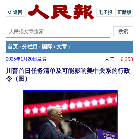
↺ 返回 
电子报
正體版
首页
分栏目
国际
文章
›
›
›
：
2025年1月20日
发表
人气：
6,353
川普首日任务清单及可能影响美中关系的行政
令（图）