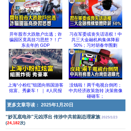
开年股市大跌散户出逃；诈
习在军委或丧失话语权！中
骗园区竟高挂习思想？！广
共三大金融机构集体降薪
东去年的 GDP
50%；习对胡春华围剿
上海“小粉红”组团向韩国游客
没钱啦！两千电视台倒闭；
炫富、秀豪车！ ｜ #人民报
中共经济政策急转 决策救像
碰碰车；
更多文章导读：
2025年1月20日
“妙瓦底电诈”元凶浮出 传涉中共前副总理家族
2025/1/23
(
24,182
次)