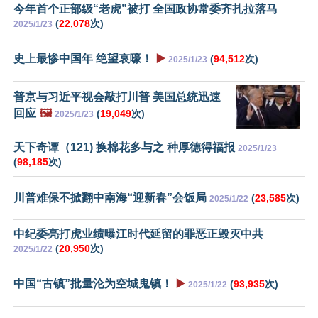
今年首个正部级“老虎”被打 全国政协常委齐扎拉落马
(
22,078
次)
2025/1/23
史上最惨中国年 绝望哀嚎！
▶️
(
94,512
次)
2025/1/23
普京与习近平视会敲打川普 美国总统迅速
回应
🖼️
(
19,049
次)
2025/1/23
天下奇谭（121) 换棉花多与之 种厚德得福报
2025/1/23
(
98,185
次)
川普难保不掀翻中南海“迎新春”会饭局
(
23,585
次)
2025/1/22
中纪委亮打虎业绩曝江时代延留的罪恶正毁灭中共
(
20,950
次)
2025/1/22
中国“古镇”批量沦为空城鬼镇！
▶️
(
93,935
次)
2025/1/22