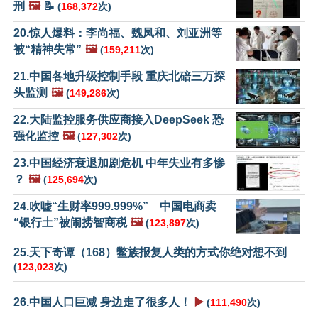
刑
🖼️
📝
(
168,372
次)
20.惊人爆料：李尚福、魏凤和、刘亚洲等
被“精神失常”
🖼️
(
159,211
次)
21.中国各地升级控制手段 重庆北碚三万探
头监测
🖼️
(
149,286
次)
22.大陆监控服务供应商接入DeepSeek 恐
强化监控
🖼️
(
127,302
次)
23.中国经济衰退加剧危机 中年失业有多惨
？
🖼️
(
125,694
次)
24.吹嘘“生财率999.999%” 中国电商卖
“银行土”被闹捞智商税
🖼️
(
123,897
次)
25.天下奇谭（168）鳖族报复人类的方式你绝对想不到
(
123,023
次)
26.中国人口巨减 身边走了很多人！
▶️
(
111,490
次)