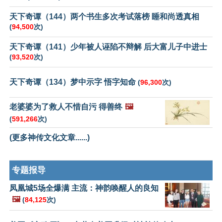
天下奇谭（144）两个书生多次考试落榜 睡和尚透真相
(
94,500
次)
天下奇谭（141）少年被人诬陷不辩解 后大富儿子中进士
(
93,520
次)
天下奇谭（134）梦中示字 悟字知命
(
96,300
次)
老婆婆为了救人不惜自污 得善终
🖼️
(
591,266
次)
(更多神传文化文章......)
专题报导
凤凰城5场全爆满 主流：神韵唤醒人的良知
🖼️
(
84,125
次)