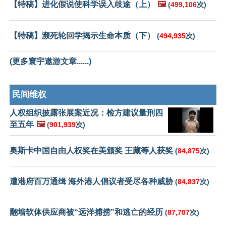
【特稿】进化假说使科学误入歧途（上）
🖼️
(
499,106
次)
【特稿】濒死轮回学揭示生命本质（下）
(
494,935
次)
(更多寰宇遨游文章......)
民间维权
人权组织披露张展案近况：检方建议量刑四
至五年
🖼️
(
901,939
次)
奥斯卡中国自由人权奖在美颁奖 王藏等人获奖
(
84,875
次)
遭港府百万通缉 海外港人倡议者受尽各种威胁
(
84,837
次)
翻墙软体供应商被“远洋捕捞”和逃亡的经历
(
87,707
次)