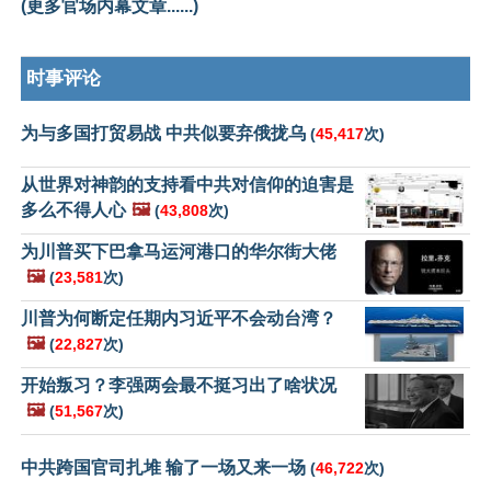
(更多官场内幕文章......)
时事评论
为与多国打贸易战 中共似要弃俄拢乌
(
45,417
次)
从世界对神韵的支持看中共对信仰的迫害是
多么不得人心
🖼️
(
43,808
次)
为川普买下巴拿马运河港口的华尔街大佬
🖼️
(
23,581
次)
川普为何断定任期内习近平不会动台湾？
🖼️
(
22,827
次)
开始叛习？李强两会最不挺习出了啥状况
🖼️
(
51,567
次)
中共跨国官司扎堆 输了一场又来一场
(
46,722
次)