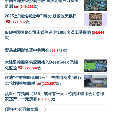
中国各地升级控制手段 重庆北碚三万探头
监测
🖼️
(
149,286
次)
2025是“最难就业年” 网友:赶紧改天换日
🖼️
(
171,532
次)
IBM中国投资公司正式停运 约1800名员工受影响
(
84,644
次)
贸易战阴影笼罩中共两会
(
86,743
次)
大陆监控服务供应商接入DeepSeek 恐强
化监控
🖼️
(
127,302
次)
吹嘘“生财率999.999%” 中国电商卖“银行
土”被闹捞智商税
🖼️
(
123,897
次)
乱世生存指南（136）或许有一天，你的比特币会让你倾
家荡产、一无所有
(
87,798
次)
(更多社会万象文章......)