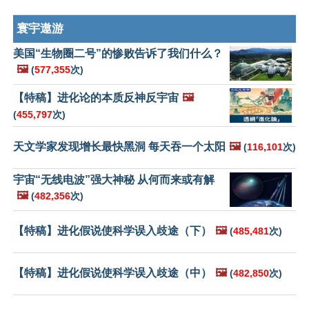
寰宇遨游
美国“生物圈二号”的惨败告诉了我们什么？
🖼️
(
577,355
次)
【特稿】进化论的本质反神反宇宙
🖼️
(
455,797
次)
天文学家发现增长最快黑洞 每天吞一个太阳
🖼️
(
116,101
次)
宇宙“无线电波”强大神秘 从何而来或有解
🖼️
(
482,356
次)
【特稿】进化假说使科学误入歧途（下）
🖼️
(
485,481
次)
【特稿】进化假说使科学误入歧途（中）
🖼️
(
482,850
次)