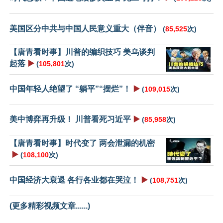
美国区分中共与中国人民意义重大（伴音）
(
85,525
次)
【唐青看时事】川普的编织技巧 美乌谈判
起落
▶️
(
105,801
次)
中国年轻人绝望了 “躺平”“摆烂”！
▶️
(
109,015
次)
美中博弈再升级！ 川普看死习近平
▶️
(
85,958
次)
【唐青看时事】时代变了 两会泄漏的机密
▶️
(
108,100
次)
中国经济大衰退 各行各业都在哭泣！
▶️
(
108,751
次)
(更多精彩视频文章......)