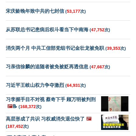
宋庆龄晚年致中共的七封信
(
53,177
次)
从苏联总书记患病后权斗看当下中南海
(
47,752
次)
消失两个月 中共工信部党组书记金壮龙被免职
(
39,353
次)
习亲信徐麟的追随者被免被贬再透信息
(
47,667
次)
习近平王岐山权力争夺激烈
(
64,931
次)
习李握手目不对视 蔡奇下手 顾万明被判刑
🖼️
📝
(
168,372
次)
高层形成了共识 习权威消失退位快了
🖼️
(
187,452
次)