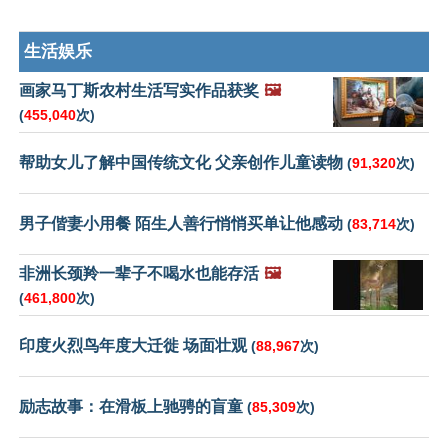
生活娱乐
画家马丁斯农村生活写实作品获奖
🖼️
(
455,040
次)
帮助女儿了解中国传统文化 父亲创作儿童读物
(
91,320
次)
男子偕妻小用餐 陌生人善行悄悄买单让他感动
(
83,714
次)
非洲长颈羚一辈子不喝水也能存活
🖼️
(
461,800
次)
印度火烈鸟年度大迁徙 场面壮观
(
88,967
次)
励志故事：在滑板上驰骋的盲童
(
85,309
次)