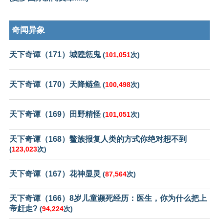
奇闻异象
天下奇谭（171）城隍惩鬼
(
101,051
次)
天下奇谭（170）天降鲢鱼
(
100,498
次)
天下奇谭（169）田野精怪
(
101,051
次)
天下奇谭（168）鳖族报复人类的方式你绝对想不到
(
123,023
次)
天下奇谭（167）花神显灵
(
87,564
次)
天下奇谭（166）8岁儿童濒死经历：医生，你为什么把上
帝赶走?
(
94,224
次)