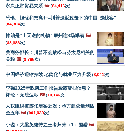
永久正常贸易关系
🖼️
(
84,416
次)
恐惧、担忧和想离开--川普遣返政策下的中国“走线客”
(
84,304
次)
神韵是“上天送的礼物” 康州连3场爆满
🖼️
(
83,686
次)
美商务部长：川普不会放松与芬太尼相关的
关税
🖼️
(
9,766
次)
中国经济通缩持续 老龄化与就业压力升级
(
8,041
次)
李强2025年政府工作报告透露哪些信息？
评论：无法达标
🖼️
(
10,146
次)
人权组织披露张展案近况：检方建议量刑四
至五年
🖼️
(
901,939
次)
小说：大梁英雄传之王者归来（1）围猎
🖼️