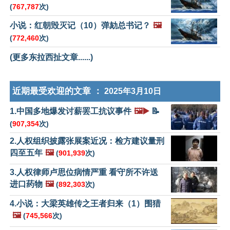
(
767,787
次)
小说：红朝毁灭记（10）弹劾总书记？
🖼️
(
772,460
次)
(更多东拉西扯文章......)
近期最受欢迎的文章 ：
2025年3月10日
1.中国多地爆发讨薪罢工抗议事件
🖼️▶️
📝
(
907,354
次)
2.人权组织披露张展案近况：检方建议量刑
四至五年
🖼️
(
901,939
次)
3.人权律师卢思位病情严重 看守所不许送
进口药物
🖼️
(
892,303
次)
4.小说：大梁英雄传之王者归来（1）围猎
🖼️
(
745,566
次)