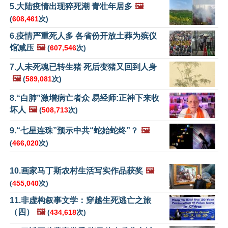
5.大陆疫情出现猝死潮 青壮年居多
🖼️
(
608,461
次)
6.疫情严重死人多 各省份开放土葬为殡仪
馆减压
🖼️
(
607,546
次)
7.人未死魂已转生猪 死后变猪又回到人身
🖼️
(
589,081
次)
8.“白肺”激增病亡者众 易经师:正神下来收
坏人
🖼️
(
508,713
次)
9.“七星连珠”预示中共“蛇始蛇终”？
🖼️
(
466,020
次)
10.画家马丁斯农村生活写实作品获奖
🖼️
(
455,040
次)
11.非虚构叙事文学：穿越生死逃亡之旅
（四）
🖼️
(
434,618
次)