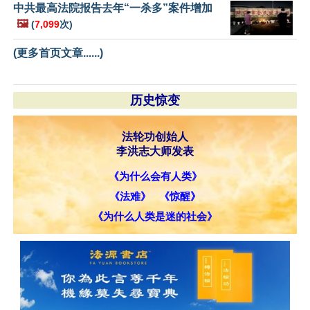
中共最高法院报告去年“一杀多”案件增加
🖼️
(
7,099
次)
(更多首页文章......)
历史惊变
法轮功创始人
李洪志大师发表
《为什么会有人类》
《法难》
《惊醒》
《为什么人类是迷的社会》