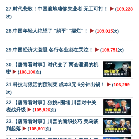
27.时代悲歌！中国遍地凄惨失业者 无工可打！
▶️
(
109,228
次)
28.中国年轻人绝望了 “躺平”“摆烂”！
▶️
(
109,015
次)
29.中国经济大衰退 各行各业都在哭泣！
▶️
(
108,751
次)
30.【唐青看时事】时代变了 两会泄漏的机
密
▶️
(
108,100
次)
31.科技与狠活的预制菜 成本3元 6分钟出锅！
▶️
(
106,299
次)
32.【唐青看时事】独挑+围堵 川普对中关
税战升级
▶️
(
105,926
次)
33.【唐青看时事】川普的编织技巧 美乌谈
判起落
▶️
(
105,801
次)