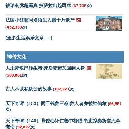
袖珍刺绣超逼真 披萨拉出起司丝
(
87,735
次)
法国小镇获同名陌生人赠千万遗产
🖼️
(
452,333
次)
(更多生活娱乐文章......)
神传文化
人未死魂已转生猪 死后变猪又回到人身
🖼️
(
589,081
次)
古人不以私废公的故事
(
102,223
次)
天下奇谭（153）两千钱救三命 救人者亦被神仙救
(
96,551
次)
天下奇谭（148）幕僚心怀仁善中榜眼 书吏拟奏折害无辜
丧命
(
92,822
次)