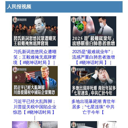
人民报视频
习氏新词忽悠民众遭嘲
2025是“最难就业年”；
笑；王毅难掩无底牌窘
流感严重白肺患者激增
境【 #晓坤话时局 】｜
【 #晓坤话时局 】｜
习近平已经大乱阵脚；
多地出现暴毙潮 青壮年
川普提关税中国陷企业
居多；“七星连珠” 中共
惊恐【 #晓坤话时局 】
亡于今年【
｜