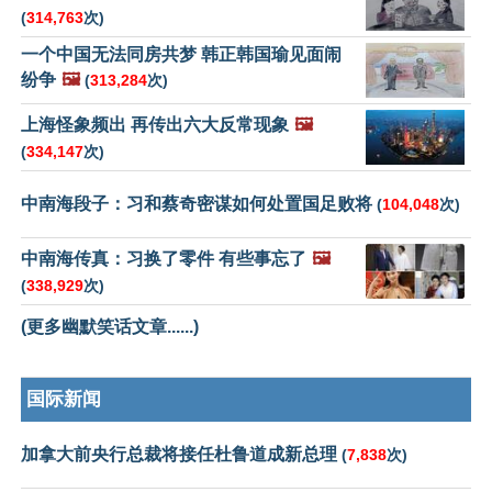
(
314,763
次)
一个中国无法同房共梦 韩正韩国瑜见面闹
纷争
🖼️
(
313,284
次)
上海怪象频出 再传出六大反常现象
🖼️
(
334,147
次)
中南海段子：习和蔡奇密谋如何处置国足败将
(
104,048
次)
中南海传真：习换了零件 有些事忘了
🖼️
(
338,929
次)
(更多幽默笑话文章......)
国际新闻
加拿大前央行总裁将接任杜鲁道成新总理
(
7,838
次)