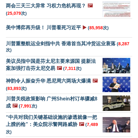
两会三天三大异常 习权力危机再现？
🖼️
(
25,079
次)
美中博弈再升级！ 川普看死习近平
▶️
(
85,958
次)
川普重整航运业剑指中共 香港首当其冲货运业衰落
(
8,287
次)
美议员指中国是芬太尼主要来源国 提新法
案加强打击芬太尼交易
🖼️
(
7,311
次)
神韵令人振奋升华 悉尼周六两场大爆满
🖼️
(
83,893
次)
川普关税政策影响 广州Shein村订单骤减8
成
🖼️
(
7,991
次)
“中共对我们关键基础设施的渗透就像一把
上膛的枪”：美众院示警网路威胁
🖼️
(
7,489
次)