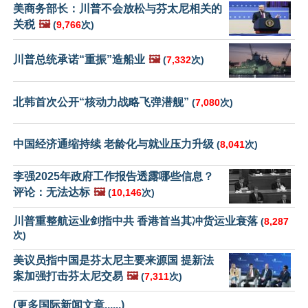
美商务部长：川普不会放松与芬太尼相关的
关税
🖼️
(
9,766
次)
川普总统承诺“重振”造船业
🖼️
(
7,332
次)
北韩首次公开“核动力战略飞弹潜舰”
(
7,080
次)
中国经济通缩持续 老龄化与就业压力升级
(
8,041
次)
李强2025年政府工作报告透露哪些信息？
评论：无法达标
🖼️
(
10,146
次)
川普重整航运业剑指中共 香港首当其冲货运业衰落
(
8,287
次)
美议员指中国是芬太尼主要来源国 提新法
案加强打击芬太尼交易
🖼️
(
7,311
次)
(更多国际新闻文章......)