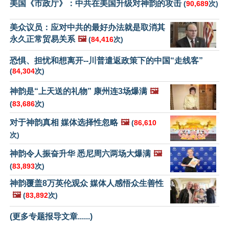
美国《市政厅》：中共在美国升级对神韵的攻击
(
90,689
次)
美众议员：应对中共的最好办法就是取消其
永久正常贸易关系
🖼️
(
84,416
次)
恐惧、担忧和想离开--川普遣返政策下的中国“走线客”
(
84,304
次)
神韵是“上天送的礼物” 康州连3场爆满
🖼️
(
83,686
次)
对于神韵真相 媒体选择性忽略
🖼️
(
86,610
次)
神韵令人振奋升华 悉尼周六两场大爆满
🖼️
(
83,893
次)
神韵覆盖8万英伦观众 媒体人感悟众生善性
🖼️
(
83,892
次)
(更多专题报导文章......)