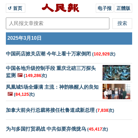
↺ 首页 
电子报
正體版
2025年3月10日
中国药店掀关店潮 今年上看十万家倒闭
(
102,929
次)
中国各地升级控制手段 重庆北碚三万探头
监测
🖼️
(
149,286
次)
凤凰城5场全爆满 主流：神韵唤醒人的良知
🖼️
(
84,125
次)
加拿大前央行总裁将接任杜鲁道成新总理
(
7,838
次)
为与多国打贸易战 中共似要弃俄拢乌
(
45,417
次)