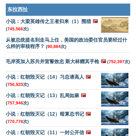
东拉西扯
小说：大梁英雄传之王者归来（1）围猎
🖼️
(
745,566
次)
从被总统提名到走马上任，美国的政治委任官员要经过什
么样的审核程序？
(
90,884
次)
毛岸英加入苏共并宣誓效忠 斯大林赠其手枪
🖼️
(
752,397
次)
小说：红朝毁灭记（14）习总请高人
🖼️
(
756,925
次)
小说：红朝毁灭记（13）乱局如麻
🖼️
(
757,946
次)
小说：红朝毁灭记（12）暗算总书记
🖼️
(
770,776
次)
小说：红朝毁灭记（11）一封公开信
🖼️