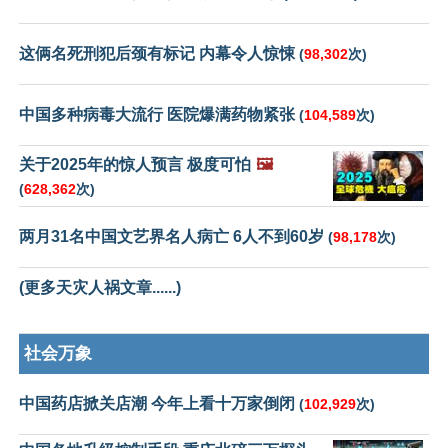
这俩名死刑犯后颈有标记 内幕令人惊悚
(
98,302
次)
中国多种病毒大流行 医院爆满药物紧张
(
104,589
次)
关于2025年的惊人预言 极度可怕
🖼️
(
628,362
次)
两月31名中国文艺界名人病亡 6人不到60岁
(
98,178
次)
(更多天灾人祸文章......)
社会万象
中国药店掀关店潮 今年上看十万家倒闭
(
102,929
次)