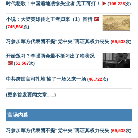
时代悲歌！中国遍地凄惨失业者 无工可打！
▶️
(
109,228
次)
小说：大梁英雄传之王者归来（1）围猎
🖼️
(
745,566
次)
习参加军方代表团不提“党中央”再证其权力丧失
(
69,538
次)
开始叛习？李强两会最不挺习出了啥状况
🖼️
(
51,567
次)
中共跨国官司扎堆 输了一场又来一场
(
46,722
次)
(更多首发要闻文章......)
官场内幕
习参加军方代表团不提“党中央”再证其权力丧失
(
69,538
次)