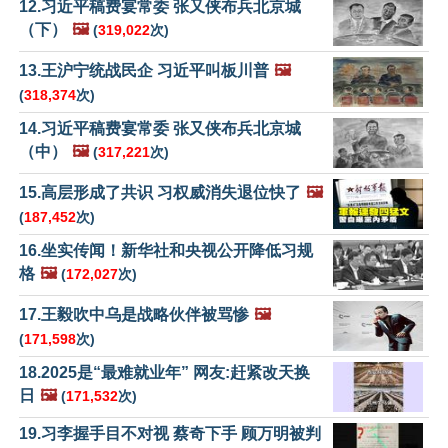
12.习近平稿费宴常委 张又侠布兵北京城
（下）
🖼️
(
319,022
次)
13.王沪宁统战民企 习近平叫板川普
🖼️
(
318,374
次)
14.习近平稿费宴常委 张又侠布兵北京城
（中）
🖼️
(
317,221
次)
15.高层形成了共识 习权威消失退位快了
🖼️
(
187,452
次)
16.坐实传闻！新华社和央视公开降低习规
格
🖼️
(
172,027
次)
17.王毅吹中乌是战略伙伴被骂惨
🖼️
(
171,598
次)
18.2025是“最难就业年” 网友:赶紧改天换
日
🖼️
(
171,532
次)
19.习李握手目不对视 蔡奇下手 顾万明被判