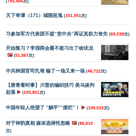
(
745,566
次)
天下奇谭（171）城隍惩鬼
(
101,051
次)
习参加军方代表团不提“党中央”再证其权力丧失
(
69,538
次)
开始叛习？李强两会最不挺习出了啥状况
🖼️
(
51,567
次)
中共跨国官司扎堆 输了一场又来一场
(
46,722
次)
【唐青看时事】川普的编织技巧 美乌谈判
起落
▶️
(
105,801
次)
中国年轻人绝望了 “躺平”“摆烂”！
▶️
(
109,015
次)
对于神韵真相 媒体选择性忽略
🖼️
(
86,610
次)