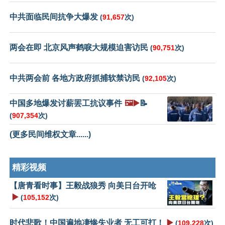
中共面临民间抗争大爆发
(
91,657
次)
两会在即 北京风声鹤唳大规模迫害访民
(
90,751
次)
中共两会前 各地方政府抓捕软禁访民
(
92,105
次)
中国多地爆发讨薪罢工抗议事件
🖼️▶️
📝
(
907,354
次)
(更多民间维权文章......)
精彩视频
【唐青看时事】王毅战狼秀 向美日台开呛
▶️
(
105,152
次)
时代悲歌！中国遍地凄惨失业者 无工可打！
▶️
(
109,228
次)