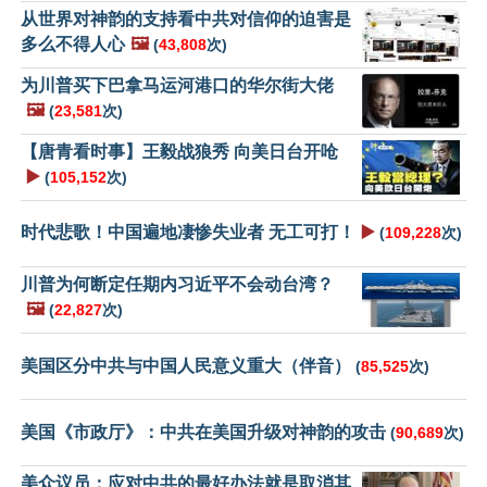
从世界对神韵的支持看中共对信仰的迫害是
多么不得人心
🖼️
(
43,808
次)
为川普买下巴拿马运河港口的华尔街大佬
🖼️
(
23,581
次)
【唐青看时事】王毅战狼秀 向美日台开呛
▶️
(
105,152
次)
时代悲歌！中国遍地凄惨失业者 无工可打！
▶️
(
109,228
次)
川普为何断定任期内习近平不会动台湾？
🖼️
(
22,827
次)
美国区分中共与中国人民意义重大（伴音）
(
85,525
次)
美国《市政厅》：中共在美国升级对神韵的攻击
(
90,689
次)
美众议员：应对中共的最好办法就是取消其