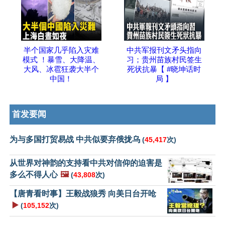
半个国家几乎陷入灾难
中共军报刊文矛头指向
模式 ！暴雪、大降温、
习；贵州苗族村民签生
大风、冰雹狂袭大半个
死状抗暴【 #晓坤话时
中国！
局 】
首发要闻
为与多国打贸易战 中共似要弃俄拢乌
(
45,417
次)
从世界对神韵的支持看中共对信仰的迫害是
多么不得人心
🖼️
(
43,808
次)
【唐青看时事】王毅战狼秀 向美日台开呛
▶️
(
105,152
次)