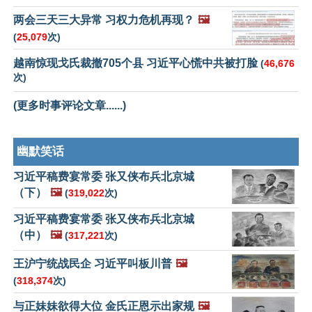
两会三天三大异常 习权力危机再现？
🖼️
(
25,079
次)
越南惊现戈氏裁撤705个县 习近平心慌中共被打脸
(
46,676
次)
(更多时事评论文章......)
幽默笑话
习近平稿费宴常委 张又侠布兵北京城
（下）
🖼️
(
319,022
次)
习近平稿费宴常委 张又侠布兵北京城
（中）
🖼️
(
317,221
次)
王沪宁统战民企 习近平叫板川普
🖼️
(
318,374
次)
与正妹妹欲得大位 金氏正恩示出家规
🖼️