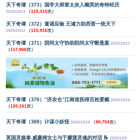
天下奇谭（373）国学大师章太炎入幽冥的奇特经历
（
115,310
次）
2025/10/13
天下奇谭（372）童谣应验 王濬力助西晋一统天下
（
115,916
次）
2025/10/12
天下奇谭（371）阴间太守协助阳间太守断悬案
2025/10/11
（
117,968
次）
天下奇谭（370）“济农仓”江南巡抚得百姓爱戴
2025/10/10
（
120,161
次）
天下奇谭（369）计谋小妖怪
（
90,754
次）
2025/10/10
英国灵媒泰.威廉姆女士与于朦胧灵魂的对话 📝
2025/10/9