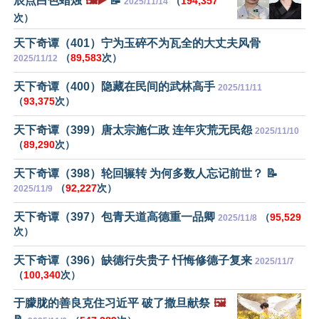
辰点白色蜡烛
🖼️▶️
📝
（
194,357
2025/11/14
次）
天下奇谭（401）宁为玉碎不为瓦全的大丈夫风骨
（
89,583
次）
2025/11/12
天下奇谭（400）隐藏在民间的武林高手
2025/11/11
（
93,375
次）
天下奇谭（399）唐太宗施仁政 连年灾荒无民怨
2025/11/10
（
89,290
次）
天下奇谭（398）轮回辗转 为何多数人忘记前世？ 📝
（
92,227
次）
2025/11/9
天下奇谭（397）包青天道高德重一品卿
（
95,529
2025/11/8
次）
天下奇谭（396）缺德行失贵子 忏悔修德子复来
2025/11/7
（
100,340
次）
于朦胧的善良克住习近平 破了撒旦献祭
🖼️