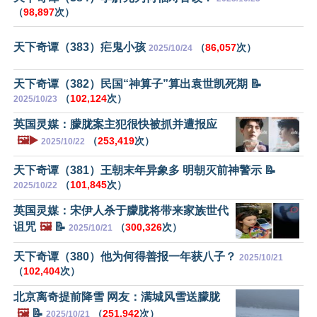
（
98,897
次）
天下奇谭（383）疟鬼小孩
（
86,057
次）
2025/10/24
天下奇谭（382）民国“神算子”算出袁世凯死期 📝
（
102,124
次）
2025/10/23
英国灵媒：朦胧案主犯很快被抓并遭报应
🖼️▶️
（
253,419
次）
2025/10/22
天下奇谭（381）王朝末年异象多 明朝灭前神警示 📝
（
101,845
次）
2025/10/22
英国灵媒：宋伊人杀于朦胧将带来家族世代
诅咒
🖼️
📝
（
300,326
次）
2025/10/21
天下奇谭（380）他为何得善报一年获八子？
2025/10/21
（
102,404
次）
北京离奇提前降雪 网友：满城风雪送朦胧
🖼️
📝
（
251,942
次）
2025/10/21