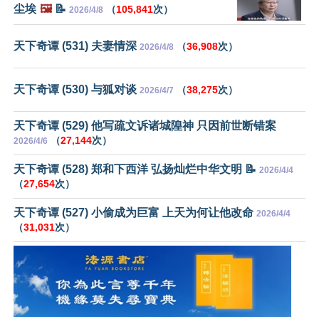
尘埃
🖼️
📝
（
105,841
次）
2026/4/8
天下奇谭 (531) 夫妻情深
（
36,908
次）
2026/4/8
天下奇谭 (530) 与狐对谈
（
38,275
次）
2026/4/7
天下奇谭 (529) 他写疏文诉诸城隍神 只因前世断错案
（
27,144
次）
2026/4/6
天下奇谭 (528) 郑和下西洋 弘扬灿烂中华文明 📝
2026/4/4
（
27,654
次）
天下奇谭 (527) 小偷成为巨富 上天为何让他改命
2026/4/4
（
31,031
次）