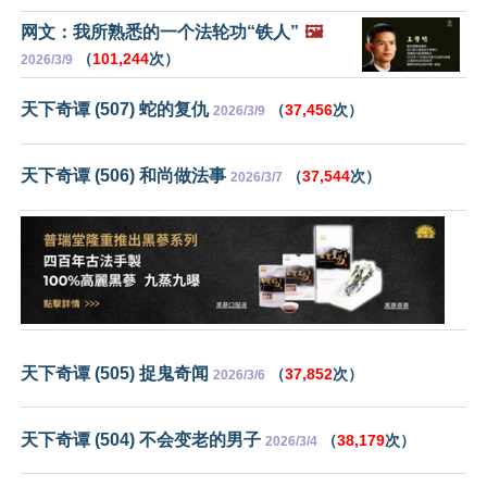
网文：我所熟悉的一个法轮功“铁人”
🖼️
（
101,244
次）
2026/3/9
天下奇谭 (507) 蛇的复仇
（
37,456
次）
2026/3/9
天下奇谭 (506) 和尚做法事
（
37,544
次）
2026/3/7
天下奇谭 (505) 捉鬼奇闻
（
37,852
次）
2026/3/6
天下奇谭 (504) 不会变老的男子
（
38,179
次）
2026/3/4