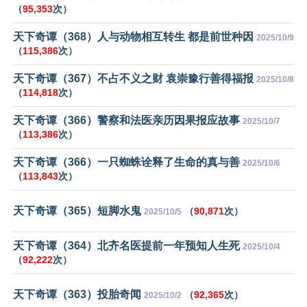
（
95,353
次）
天下奇谭（368）人与动物相互转生 都是前世种因
2025/10/9
（
115,386
次）
天下奇谭（367）不占不义之财 袁崇豫行善得福报
2025/10/8
（
114,818
次）
天下奇谭（366）警察和法医亲历因果报应故事
2025/10/7
（
113,386
次）
天下奇谭（366）一只蜘蛛诠释了生命的真与善
2025/10/6
（
113,843
次）
天下奇谭（365）短脚水鬼
（
90,871
次）
2025/10/5
天下奇谭（364）北齐名医提前一年预知人生死
2025/10/4
（
92,222
次）
天下奇谭（363）投胎奇闻
（
92,365
次）
2025/10/2