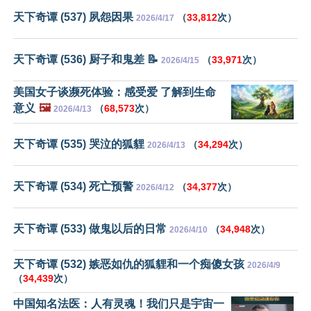
天下奇谭 (537) 夙怨因果
（
33,812
次）
2026/4/17
天下奇谭 (536) 厨子和鬼差 📝
（
33,971
次）
2026/4/15
美国女子谈濒死体验：感受爱 了解到生命
意义
🖼️
（
68,573
次）
2026/4/13
天下奇谭 (535) 哭泣的狐貍
（
34,294
次）
2026/4/13
天下奇谭 (534) 死亡预警
（
34,377
次）
2026/4/12
天下奇谭 (533) 做鬼以后的日常
（
34,948
次）
2026/4/10
天下奇谭 (532) 嫉恶如仇的狐貍和一个痴傻女孩
2026/4/9
（
34,439
次）
中国知名法医：人有灵魂！我们只是宇宙一