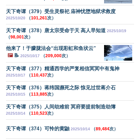
天下奇谭（379）受生灵祭祀 庙神忧堕地狱求救度
（
101,261
次）
2025/10/20
天下奇谭（378）唐太宗受命于天 高人早知道
2025/10/19
（
98,001
次）
他来了！于朦胧法会“出现彩虹和鱼状云”
🖼️
📝
（
209,000
次）
2025/10/17
天下奇谭（377）精通西学的严复相信冥冥中有鬼神
（
110,437
次）
2025/10/17
天下奇谭（376）蒋纬国濒死之际 惊见过世蒋介石
（
113,885
次）
2025/10/15
天下奇谭（375）人间劫难前 冥府要提前制造劫簿
（
110,523
次）
2025/10/14
天下奇谭（374）可怜的黄鼬
（
89,484
次）
2025/10/14