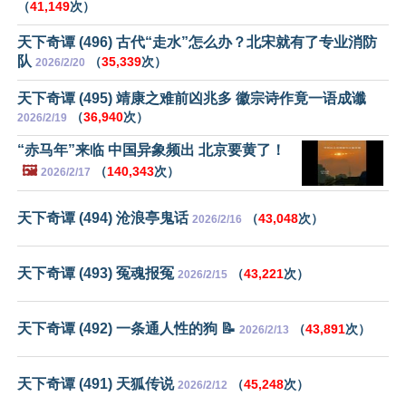
（
41,149
次）
天下奇谭 (496) 古代“走水”怎么办？北宋就有了专业消防
队
（
35,339
次）
2026/2/20
天下奇谭 (495) 靖康之难前凶兆多 徽宗诗作竟一语成谶
（
36,940
次）
2026/2/19
“赤马年”来临 中国异象频出 北京要黄了！
🖼️
（
140,343
次）
2026/2/17
天下奇谭 (494) 沧浪亭鬼话
（
43,048
次）
2026/2/16
天下奇谭 (493) 冤魂报冤
（
43,221
次）
2026/2/15
天下奇谭 (492) 一条通人性的狗 📝
（
43,891
次）
2026/2/13
天下奇谭 (491) 天狐传说
（
45,248
次）
2026/2/12