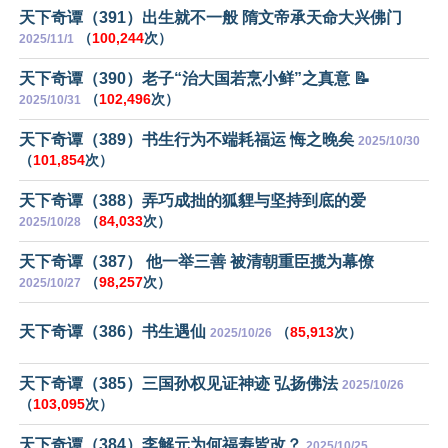
天下奇谭（391）出生就不一般 隋文帝承天命大兴佛门
（
100,244
次）
2025/11/1
天下奇谭（390）老子“治大国若烹小鲜”之真意 📝
（
102,496
次）
2025/10/31
天下奇谭（389）书生行为不端耗福运 悔之晚矣
2025/10/30
（
101,854
次）
天下奇谭（388）弄巧成拙的狐貍与坚持到底的爱
（
84,033
次）
2025/10/28
天下奇谭（387） 他一举三善 被清朝重臣揽为幕僚
（
98,257
次）
2025/10/27
天下奇谭（386）书生遇仙
（
85,913
次）
2025/10/26
天下奇谭（385）三国孙权见证神迹 弘扬佛法
2025/10/26
（
103,095
次）
天下奇谭（384）李解元为何福寿皆改？
2025/10/25