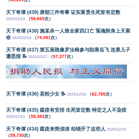
天下奇谭 (439) 唐朝三件奇事 证实富贵生死皆有定数
（
59,665
次）
2025/12/19
天下奇谭 (438) 施某杀一人致全家四口亡 冤魂附身上天索
命
（
74,491
次）
2025/12/18
天下奇谭 (437) 第五座跪像罗汝楫参与陷害岳飞 连累儿子
遭恶报 📝
（
57,377
次）
2025/12/17
天下奇谭 (436) 卖粉少女 📝
（
62,765
次）
2025/12/16
天下奇谭 (435) 瘟疫有安排 生死皆定数 特定之人不染疫
（
59,383
次）
2025/12/15
天下奇谭 (434) 瘟疫来势汹汹 却绕开了这些人
2025/12/14
（
59,730
次）