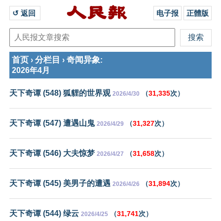
↺ 返回 
电子报
正體版
首页
分栏目
奇闻异象
›
›
:
2026年4月
天下奇谭 (548) 狐貍的世界观
（
31,335
次）
2026/4/30
天下奇谭 (547) 遭遇山鬼
（
31,327
次）
2026/4/29
天下奇谭 (546) 大夫惊梦
（
31,658
次）
2026/4/27
天下奇谭 (545) 美男子的遭遇
（
31,894
次）
2026/4/26
天下奇谭 (544) 绿云
（
31,741
次）
2026/4/25