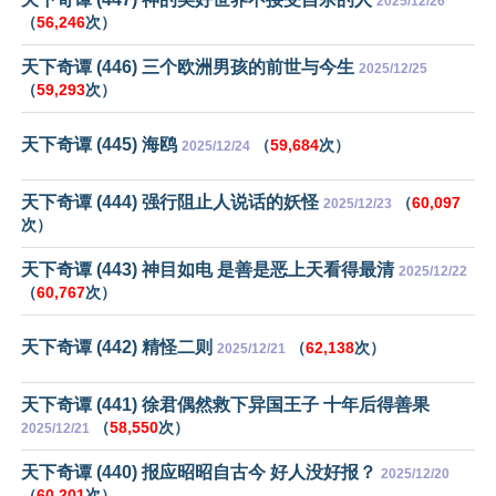
2025/12/26
（
56,246
次）
天下奇谭 (446) 三个欧洲男孩的前世与今生
2025/12/25
（
59,293
次）
天下奇谭 (445) 海鸥
（
59,684
次）
2025/12/24
天下奇谭 (444) 强行阻止人说话的妖怪
（
60,097
2025/12/23
次）
天下奇谭 (443) 神目如电 是善是恶上天看得最清
2025/12/22
（
60,767
次）
天下奇谭 (442) 精怪二则
（
62,138
次）
2025/12/21
天下奇谭 (441) 徐君偶然救下异国王子 十年后得善果
（
58,550
次）
2025/12/21
天下奇谭 (440) 报应昭昭自古今 好人没好报？
2025/12/20
（
60,201
次）