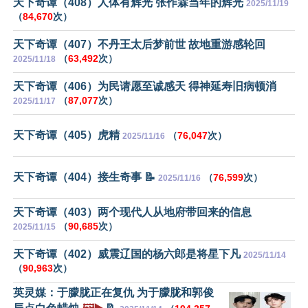
天下奇谭（408）人体有辉光 张作霖当年的辉光
2025/11/19
（
84,670
次）
天下奇谭（407）不丹王太后梦前世 故地重游感轮回
（
63,492
次）
2025/11/18
天下奇谭（406）为民请愿至诚感天 得神延寿旧病顿消
（
87,077
次）
2025/11/17
天下奇谭（405）虎精
（
76,047
次）
2025/11/16
天下奇谭（404）接生奇事 📝
（
76,599
次）
2025/11/16
天下奇谭（403）两个现代人从地府带回来的信息
（
90,685
次）
2025/11/15
天下奇谭（402）威震辽国的杨六郎是将星下凡
2025/11/14
（
90,963
次）
英灵媒：于朦胧正在复仇 为于朦胧和郭俊