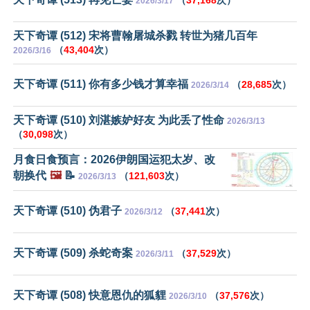
（
37,168
次）
2026/3/17
天下奇谭 (512) 宋将曹翰屠城杀戮 转世为猪几百年
（
43,404
次）
2026/3/16
天下奇谭 (511) 你有多少钱才算幸福
（
28,685
次）
2026/3/14
天下奇谭 (510) 刘湛嫉妒好友 为此丢了性命
2026/3/13
（
30,098
次）
月食日食预言：2026伊朗国运犯太岁、改
朝换代
🖼️
📝
（
121,603
次）
2026/3/13
天下奇谭 (510) 伪君子
（
37,441
次）
2026/3/12
天下奇谭 (509) 杀蛇奇案
（
37,529
次）
2026/3/11
天下奇谭 (508) 快意恩仇的狐貍
（
37,576
次）
2026/3/10