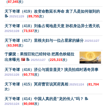
（
87,345
次）
天下奇谭（419）改变命数延长寿命 袁了凡是如何做到的
📝
（
89,755
次）
2025/11/29
天下奇谭（418）刘备占蜀地是天意 孙权身边异士透天机
（
73,537
次）
2025/11/28
天下奇谭（417）里根夫妇与一位占星家的缘分
2025/11/27
（
63,595
次）
于朦胧：果报巨轮已经转动 把黑色铁链拉
出来曝光
🖼️
📝
（
225,315
次）
2025/11/27
天下奇谭（416）济公与观音显灵? 演员拍戏时遇奇异事
（
60,770
次）
2025/11/26
天下奇谭（415）冥府曹官说冥府真相
（
81,704
2025/11/24
次）
天下奇谭（414）中国人真的是“龙的传人”吗？ 📝
（
80,088
次）
2025/11/24