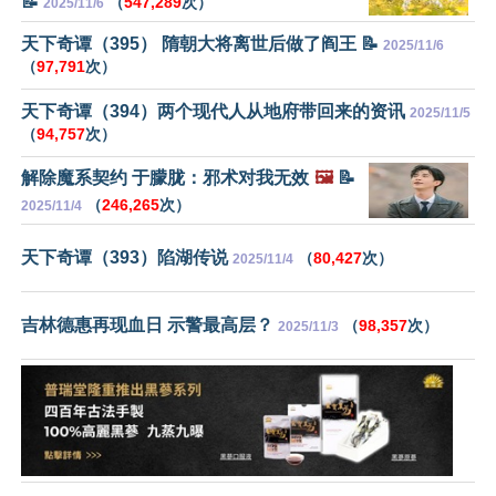
📝
（
547,289
次）
2025/11/6
天下奇谭（395） 隋朝大将离世后做了阎王 📝
2025/11/6
（
97,791
次）
天下奇谭（394）两个现代人从地府带回来的资讯
2025/11/5
（
94,757
次）
解除魔系契约 于朦胧：邪术对我无效
🖼️
📝
（
246,265
次）
2025/11/4
天下奇谭（393）陷湖传说
（
80,427
次）
2025/11/4
吉林德惠再现血日 示警最高层？
（
98,357
次）
2025/11/3