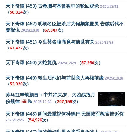
天下奇谭 (453) 古希腊与基督教中的轮回观念
2025/12/31
（
50,314
次）
天下奇谭 (452) 明朝名臣被杀后为何频频显灵 告诫后代不
要报仇
（
67,347
次）
2025/12/30
天下奇谭 (451) 今生莫名腹痛竟与前世有关
2025/12/29
（
67,472
次）
天下奇谭 (450) 大蛇复仇
（
57,250
次）
2025/12/29
天下奇谭 (449) 转生后他们与前世亲人再续前缘
2025/12/28
（
53,920
次）
赤马红羊劫预言：中共冲太岁、兵凶战危月
份规律
🖼️
📝
（
207,159
次）
2025/12/28
天下奇谭 (448) 阴间最重视何种德行 民国陆军教官告诉你
（
54,926
次）
2025/12/26
天下奇谭 (447) 神的美好世界不接受自杀的人