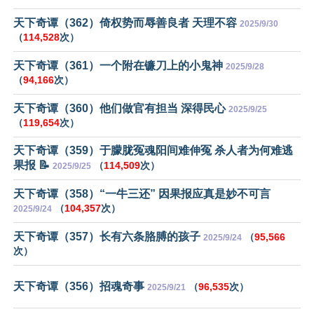
天下奇谭（362）倚权势而辱善良者 天理不容
2025/9/30
（
114,528
次）
天下奇谭（361）一个附在镰刀上的小鬼神
2025/9/28
（
94,166
次）
天下奇谭（360）他们做官有担当 深得民心
2025/9/25
（
119,654
次）
天下奇谭（359）于朦胧冤魂阳间难伸冤 杀人者为何难逃
果报 📝
（
114,509
次）
2025/9/25
天下奇谭（358）“一牛三还” 因果报应真是妙不可言
（
104,357
次）
2025/9/24
天下奇谭（357）长有六条胳膊的孩子
（
95,566
2025/9/24
次）
天下奇谭（356）招魂奇事
（
96,535
次）
2025/9/21