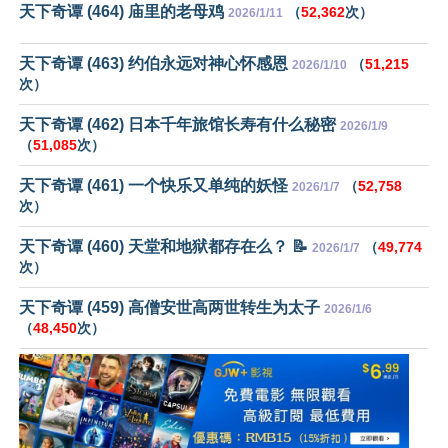
天下奇谭 (464) 庙里的老母鸡
（
52,362
次）
2026/1/11
天下奇谭 (463) 约伯永远对神心怀感恩
（
51,215
2026/1/10
次）
天下奇谭 (462) 日本千年旅馆长寿有什么秘密
2026/1/9
（
51,085
次）
天下奇谭 (461) 一个快乐又单纯的妖怪
（
52,758
2026/1/7
次）
天下奇谭 (460) 天堂和地狱都存在么？ 📝
（
49,774
2026/1/7
次）
天下奇谭 (459) 高僧安世高两世转生为太子
2026/1/6
（
48,450
次）