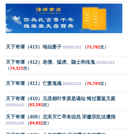
天下奇谭（413）地仙妻子
（
73,792
次）
2025/11/23
天下奇谭（412）老僧、猛虎、隐士和伥鬼
2025/11/22
（
74,313
次）
天下奇谭（411）亡妻鬼魂
（
76,784
次）
2025/11/22
天下奇谭（410）元丞相叶李原是谪仙 悔过重返天庭
（
83,293
次）
2025/11/21
天下奇谭（409）北宋灭亡早有凶兆 宋徽宗乱法遭报
（
84,832
次）
2025/11/20