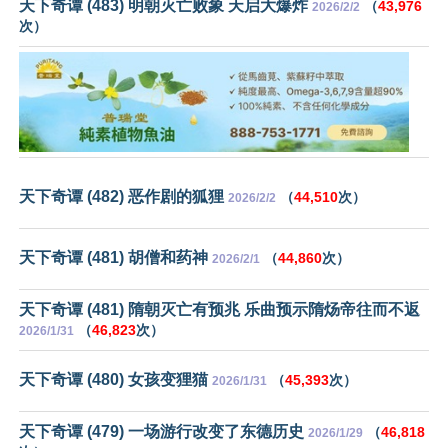
天下奇谭 (483) 明朝灭亡败象 天启大爆炸
（
43,976
2026/2/2
次）
天下奇谭 (482) 恶作剧的狐狸
（
44,510
次）
2026/2/2
天下奇谭 (481) 胡僧和药神
（
44,860
次）
2026/2/1
天下奇谭 (481) 隋朝灭亡有预兆 乐曲预示隋炀帝往而不返
（
46,823
次）
2026/1/31
天下奇谭 (480) 女孩变狸猫
（
45,393
次）
2026/1/31
天下奇谭 (479) 一场游行改变了东德历史
（
46,818
2026/1/29