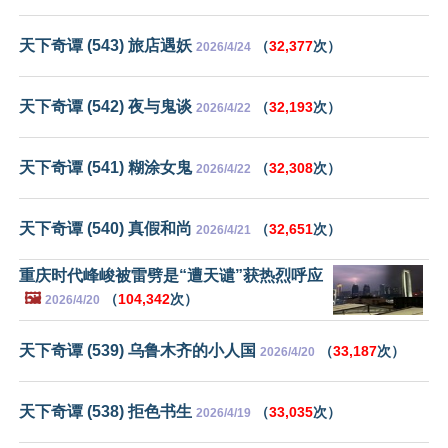
天下奇谭 (543) 旅店遇妖
（
32,377
次）
2026/4/24
天下奇谭 (542) 夜与鬼谈
（
32,193
次）
2026/4/22
天下奇谭 (541) 糊涂女鬼
（
32,308
次）
2026/4/22
天下奇谭 (540) 真假和尚
（
32,651
次）
2026/4/21
重庆时代峰峻被雷劈是“遭天谴”获热烈呼应
🖼️
（
104,342
次）
2026/4/20
天下奇谭 (539) 乌鲁木齐的小人国
（
33,187
次）
2026/4/20
天下奇谭 (538) 拒色书生
（
33,035
次）
2026/4/19