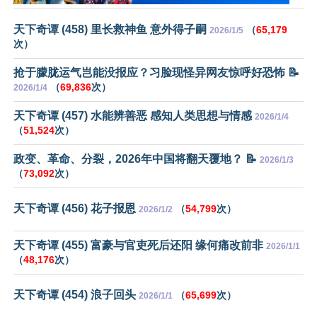
天下奇谭 (458) 里长救神鱼 意外得子嗣
（
65,179
2026/1/5
次）
抢于朦胧运气岂能没报应？习脸现怪异网友惊呼好恐怖 📝
（
69,836
次）
2026/1/4
天下奇谭 (457) 水能辨善恶 感知人类思想与情感
2026/1/4
（
51,524
次）
政变、革命、分裂，2026年中国将翻天覆地？ 📝
2026/1/3
（
73,092
次）
天下奇谭 (456) 花子报恩
（
54,799
次）
2026/1/2
天下奇谭 (455) 富豪与官吏死后还阳 缘何痛改前非
2026/1/1
（
48,176
次）
天下奇谭 (454) 浪子回头
（
65,699
次）
2026/1/1