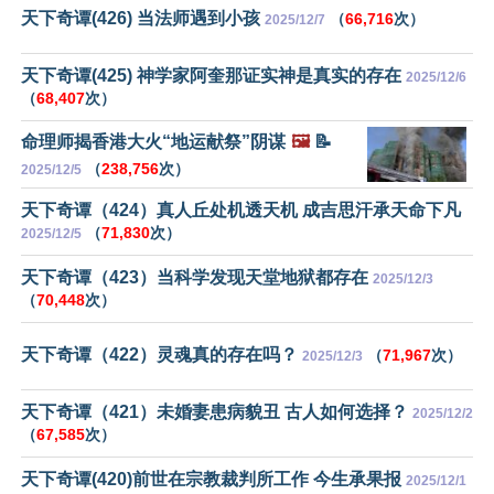
天下奇谭(426) 当法师遇到小孩
（
66,716
次）
2025/12/7
天下奇谭(425) 神学家阿奎那证实神是真实的存在
2025/12/6
（
68,407
次）
命理师揭香港大火“地运献祭”阴谋
🖼️
📝
（
238,756
次）
2025/12/5
天下奇谭（424）真人丘处机透天机 成吉思汗承天命下凡
（
71,830
次）
2025/12/5
天下奇谭（423）当科学发现天堂地狱都存在
2025/12/3
（
70,448
次）
天下奇谭（422）灵魂真的存在吗？
（
71,967
次）
2025/12/3
天下奇谭（421）未婚妻患病貌丑 古人如何选择？
2025/12/2
（
67,585
次）
天下奇谭(420)前世在宗教裁判所工作 今生承果报
2025/12/1