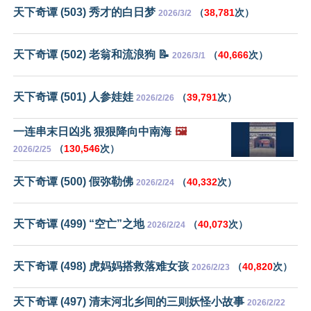
天下奇谭 (503) 秀才的白日梦
（
38,781
次）
2026/3/2
天下奇谭 (502) 老翁和流浪狗 📝
（
40,666
次）
2026/3/1
天下奇谭 (501) 人参娃娃
（
39,791
次）
2026/2/26
一连串末日凶兆 狠狠降向中南海
🖼️
（
130,546
次）
2026/2/25
天下奇谭 (500) 假弥勒佛
（
40,332
次）
2026/2/24
天下奇谭 (499) “空亡”之地
（
40,073
次）
2026/2/24
天下奇谭 (498) 虎妈妈搭救落难女孩
（
40,820
次）
2026/2/23
天下奇谭 (497) 清末河北乡间的三则妖怪小故事
2026/2/22