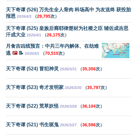
天下奇谭 (526) 万先生全人骨肉 科场高中 为友送终 获投胎
报恩
（
29,795
次）
2026/4/3
天下奇谭 (525) 皇族后裔耶律楚材为社稷之臣 辅佐成吉思
汗成大业
（
26,175
次）
2026/4/1
月食吉凶线预言：中共三年内解体、在劫难
逃
🖼️
📝
（
70,510
次）
2026/4/1
天下奇谭 (524) 冒犯神灵
（
35,356
次）
2026/3/31
天下奇谭 (523) 奇才发明家
（
35,797
次）
2026/3/30
天下奇谭 (522) 荒草妖怪
（
36,104
次）
2026/3/29
天下奇谭 (521) 书生驱鬼
（
36,596
次）
2026/3/27