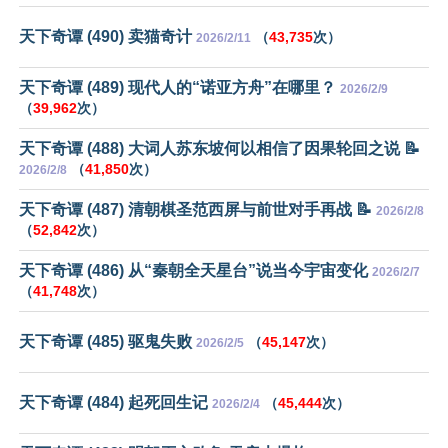
天下奇谭 (490) 卖猫奇计
（
43,735
次）
2026/2/11
天下奇谭 (489) 现代人的“诺亚方舟”在哪里？
2026/2/9
（
39,962
次）
天下奇谭 (488) 大词人苏东坡何以相信了因果轮回之说 📝
（
41,850
次）
2026/2/8
天下奇谭 (487) 清朝棋圣范西屏与前世对手再战 📝
2026/2/8
（
52,842
次）
天下奇谭 (486) 从“秦朝全天星台”说当今宇宙变化
2026/2/7
（
41,748
次）
天下奇谭 (485) 驱鬼失败
（
45,147
次）
2026/2/5
天下奇谭 (484) 起死回生记
（
45,444
次）
2026/2/4