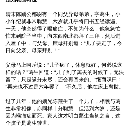
清末陈踽公都尉有一个同父异母弟弟，字蔼生，小
小年纪就非常聪慧，六岁就几乎将四书五经读遍。
一天，他突然得了喉痛症，不知为什么，他急急忙
忙来到院子当中，向东西南北都拜了三拜，然后进
入屋子中，与父母、庶母拜别道：“儿子要走了，今
日向父亲、母亲拜别！”

父母马上呵斥说：“儿子病了，休息就好，何必说这
样的话？”蔼生回道：“儿子到了离去的时候了，无法
留下，只是缘分未尽，还会再回来的。”继而叹曰：
“再来也不过是六年罢了。”不久后，他在床上离世。

过了几年，他的嫡兄陈蔗生了一个儿子，相貌与蔼
生非常相像，亦同样十分聪慧，但活到六岁，还是
因为喉痛症而死。家人这才明白蔼生当初之言，这
个孩子是蔼生转世。
