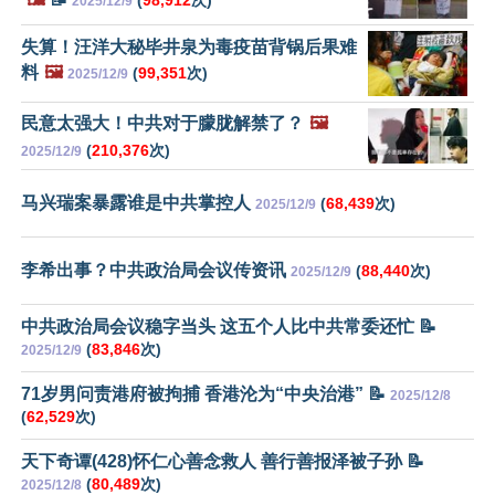
(
98,912
次)
2025/12/9
失算！汪洋大秘毕井泉为毒疫苗背锅后果难
料
🖼️
(
99,351
次)
2025/12/9
民意太强大！中共对于朦胧解禁了？
🖼️
(
210,376
次)
2025/12/9
马兴瑞案暴露谁是中共掌控人
(
68,439
次)
2025/12/9
李希出事？中共政治局会议传资讯
(
88,440
次)
2025/12/9
中共政治局会议稳字当头 这五个人比中共常委还忙 📝
(
83,846
次)
2025/12/9
71岁男问责港府被拘捕 香港沦为“中央治港” 📝
2025/12/8
(
62,529
次)
天下奇谭(428)怀仁心善念救人 善行善报泽被子孙 📝
(
80,489
次)
2025/12/8