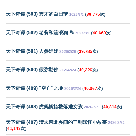
天下奇谭 (503) 秀才的白日梦
(
38,775
次)
2026/3/2
天下奇谭 (502) 老翁和流浪狗 📝
(
40,660
次)
2026/3/1
天下奇谭 (501) 人参娃娃
(
39,785
次)
2026/2/26
天下奇谭 (500) 假弥勒佛
(
40,326
次)
2026/2/24
天下奇谭 (499) “空亡”之地
(
40,067
次)
2026/2/24
天下奇谭 (498) 虎妈妈搭救落难女孩
(
40,814
次)
2026/2/23
天下奇谭 (497) 清末河北乡间的三则妖怪小故事
2026/2/22
(
41,143
次)