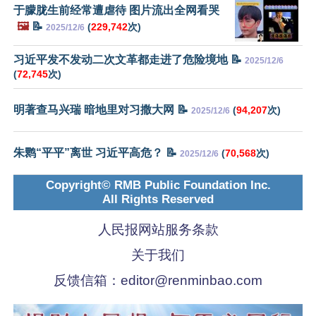
于朦胧生前经常遭虐待 图片流出全网看哭
🖼️
📝
(
229,742
次)
2025/12/6
习近平发不发动二次文革都走进了危险境地 📝
2025/12/6
(
72,745
次)
明著查马兴瑞 暗地里对习撒大网 📝
(
94,207
次)
2025/12/6
朱鹮“平平”离世 习近平高危？ 📝
(
70,568
次)
2025/12/6
Copyright© RMB Public Foundation Inc.
All Rights Reserved
人民报网站服务条款
关于我们
反馈信箱：
editor@renminbao.com