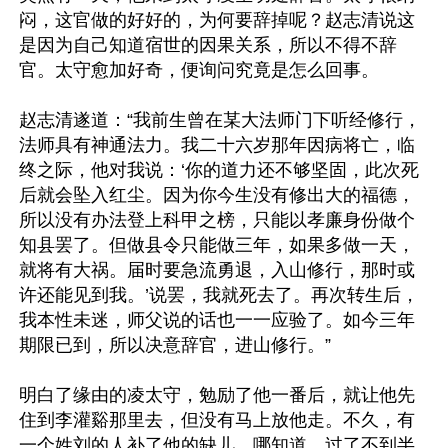
闷，这官做的好好的，为何要辞掉呢？赵志清说这
是因为自己知道宿世的因果关系，所以不得不辞
官。太守愈加好奇，便询问究竟是怎么回事。

赵志清遂道：“我前生曾在某大法师门下听经修行，
法师具有神通法力。我二十六岁那年因病将亡，临
终之际，他对我说：‘你的道力还不够坚固，此次死
后就会坠入红尘。因为你今生没有修出大的福德，
所以没有办法登上科甲之榜，只能以孝廉身份做个
知县罢了。但做县令只能做三年，如果多做一天，
就将有大祸。届时要急流勇退，入山修行，那时或
许还能见到我。’说罢，我就死去了。再次转生后，
我本性未迷，师父说的话也一一应验了。如今三年
期限已到，所以决意辞官，进山修行。”

明白了缘由的凌太守，勉励了他一番后，就让他先
住到李灌谿那里去，但没有马上放他走。不久，有
一个姓刘的人补了他的缺儿。哪知道，过了不到半