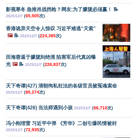
影视寒冬 急推肖战挡枪？网友:为了朦胧必须赢！ 📝
(
65,505
次)
2025/12/7
香港诡异天空令人惊叹 习近平难逃“天索”
🖼️
📝
(
224,385
次)
2025/12/7
田海蓉逼于朦胧到绝境 陷害军后代真凶曝
光
🖼️
📝
(
226,837
次)
2025/12/7
天下奇谭(427) 清朝徇私枉法的各级官员被冤魂索命
(
85,274
次)
2025/12/7
天下奇谭(426) 当法师遇到小孩
(
66,710
次)
2025/12/7
冯小刚埋雷 习近平中弹 《芳华》二创引爆民情被封
(
72,935
次)
2025/12/7