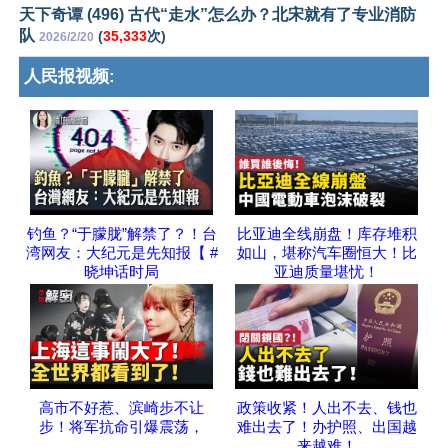
天下奇谭 (496) 古代“走水”怎么办？北宋就有了专业消防
队
(
35,333
次)
2026/2/20
人民报视频:
钓鱼？“于朦胧”解禁了？！台
比亚迪全线崩盘！库存堆积
湾网友：大纪元是先知报【 #
如山，堪称汽车圈恒大！比
晓坤话时局
亚迪质量堪忧！
高市不好惹、滨崎步不让
政策收紧！人出不去、钱也
步！将军抗命引爆震荡，
难出去了！办护照、出国越
来越难！