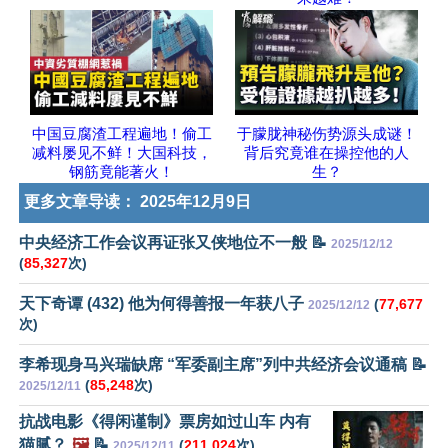
中国豆腐渣工程遍地！偷工
于朦胧神秘伤势源头成谜！
减料屡见不鲜！大国科技，
背后究竟谁在操控他的人
钢筋竟能著火！
生？
更多文章导读：
2025年12月9日
中央经济工作会议再证张又侠地位不一般 📝
2025/12/12
(
85,327
次)
天下奇谭 (432) 他为何得善报一年获八子
(
77,677
2025/12/12
次)
李希现身马兴瑞缺席 “军委副主席”列中共经济会议通稿 📝
(
85,248
次)
2025/12/11
抗战电影《得闲谨制》票房如过山车 内有
猫腻？
🖼️
📝
(
211,024
次)
2025/12/11