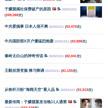
于朦胧揭社保费破产的原因
🖼️
📝
2025/12/11
(
209,289
次)
中共爱搞事 日本人很不爽
(
53,470
次)
2025/12/11
中共国防部X开户遭猛烈炮轰
(
53,898
次)
2025/12/11
秦岭太白山的神奇传说 📝
(
82,041
次)
2025/12/11
王毅丝滑变脸 捧习降调
(
81,155
次)
2025/12/11
从铁杆川粉“海阔天空”看人品 📝
(
51,513
次)
2025/12/11
最新传闻：于朦胧案发当晚11人遇害
🖼️
📝
(
333,479
次)