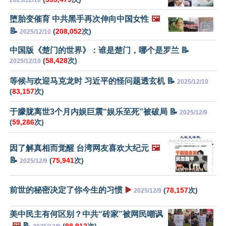
2025/12/10
堕胎变催育 中共黑手再次伸向中国女性
🖼️
📝
(
208,052
次)
2025/12/10
中国版《楚门的世界》：谁是楚门，哪个是罗兰 📝
(
58,428
次)
2025/12/10
等候与欢迎马克龙时 习近平的怪问题透玄机 📝
2025/12/10
(
83,157
次)
于朦胧离世3个月内娱巨震“娱乐至死”被破局 📝
2025/12/9
(
59,286
次)
因了解真相而觉醒 台湾网友喜欢大纪元
🖼️
📝
(
75,941
次)
2025/12/9
前世的秘密决定了你今生的习惯
▶️
(
78,157
次)
2025/12/9
美中民主有何区别？中共“砖家”被网民嘲讽
🖼️
📝