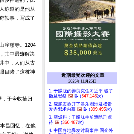
很多神迹的，比
人称道的是他从
奇轶事，写成了
净慈寺。1204
，其中最难解决
井中，人们从古
眼目睹了这桩神
近期最受欢迎的文章
2025年11月25日
1. 于朦胧的善良克住习近平 破了
撒旦献祭
🖼️
📝 (
547,146
次)
壁，于今收拾归
2. 朦胧案掀开了娱乐圈涉及权贵
爱弄邪术内幕
🖼️
📝 (
399,495
次)
3. 新爆料：于朦胧生前遭酷刑虐
待
🖼️
(
366,487
次)
游本昌回忆，在他
4. 中国各地爆发讨薪事件 国企外