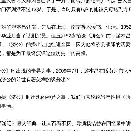
家里人曾请大师为自己算了一卦，而得到的结果并不是“吉人自
门否则活不过13岁。于是，当时只有6岁的他被父母送到寺庙
劫难的游本昌还俗，先后在上海、南京等地读书、生活。195
，毕业后当了话剧演员。但直到52岁拍摄《济公》前，游本
而，《济公》的播出让他红遍全国，因为他将济公演绎的活灵
，都是为了最终演绎这位历史上的高僧。

公》时出现的奇异之事，2009年7月，游本昌在绥芬河市大
济公的前世有著怎样的缘分呢？

拍摄《济公》时出现的神异之事，我们再来说说当年拍摄《西
事情。

《西游记》最为经典，让人百看不厌。导演杨洁曾在回忆录中