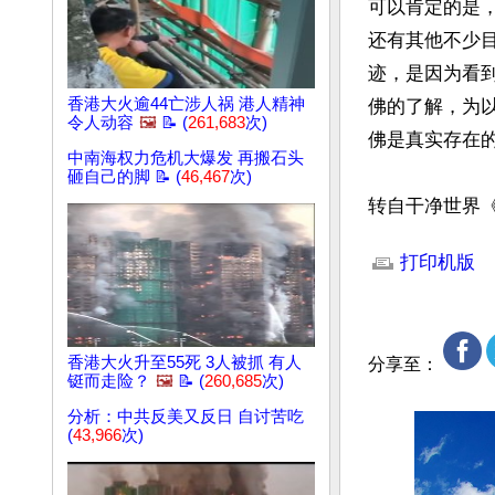
可以肯定的是
还有其他不少
迹，是因为看
香港大火逾44亡涉人祸 港人精神
佛的了解，为
令人动容
🖼️
📝 (
261,683
次)
佛是真实存在的
中南海权力危机大爆发 再搬石头
砸自己的脚 📝 (
46,467
次)
转自干净世界
文章网址: http://w
打印机版
香港大火升至55死 3人被抓 有人
分享至：
铤而走险？
🖼️
📝 (
260,685
次)
分析：中共反美又反日 自讨苦吃
(
43,966
次)