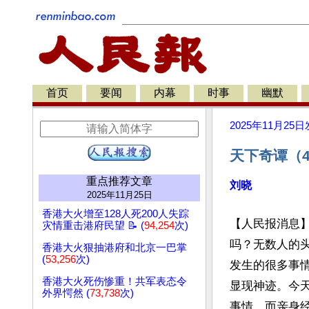
首页
要闻
内幕
时事
幽默
2025年11月25日
天下奇谭（4
重点推荐文章
刘晓
2025年11月25日
香港大火增至128人死200人失踪
【人民报消息
灾情重击港府民望 📝 (
94,254
次)
吗？无数人的
香港大火狠抽港府和北京一巴掌
(
53,256
次)
发生的很多事
香港大火死伤惨重！共军表态令
显现神迹。今
外界愕然 (
73,738
次)
事情，而亲身