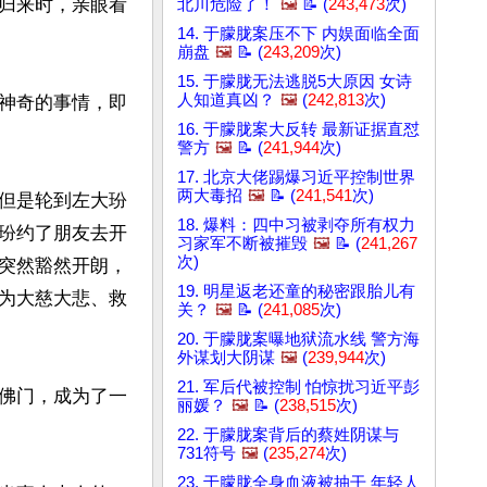
归来时，亲眼看
北川危险了！
🖼️
📝 (
243,473
次)
14. 于朦胧案压不下 内娱面临全面
崩盘
🖼️
📝 (
243,209
次)
15. 于朦胧无法逃脱5大原因 女诗
人知道真凶？
🖼️
(
242,813
次)
神奇的事情，即
16. 于朦胧案大反转 最新证据直怼
警方
🖼️
📝 (
241,944
次)
17. 北京大佬踢爆习近平控制世界
两大毒招
🖼️
📝 (
241,541
次)
但是轮到左大玢
18. 爆料：四中习被剥夺所有权力
玢约了朋友去开
习家军不断被摧毁
🖼️
📝 (
241,267
次)
突然豁然开朗，
19. 明星返老还童的秘密跟胎儿有
为大慈大悲、救
关？
🖼️
📝 (
241,085
次)
20. 于朦胧案曝地狱流水线 警方海
外谋划大阴谋
🖼️
(
239,944
次)
21. 军后代被控制 怕惊扰习近平彭
佛门，成为了一
丽媛？
🖼️
📝 (
238,515
次)
22. 于朦胧案背后的蔡姓阴谋与
731符号
🖼️
(
235,274
次)
23. 于朦胧全身血液被抽干 年轻人