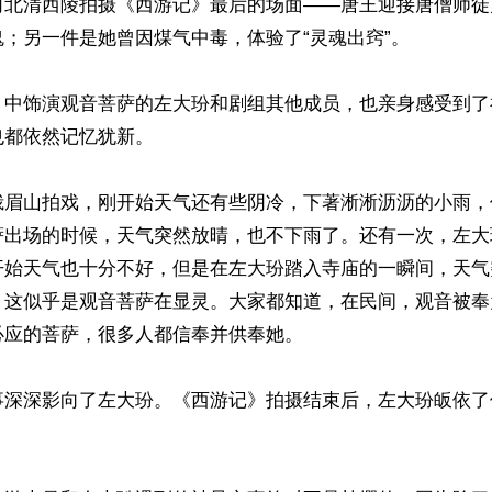
河北清西陵拍摄《西游记》最后的场面——唐王迎接唐僧师徒
；另一件是她曾因煤气中毒，体验了“灵魂出窍”。

》中饰演观音菩萨的左大玢和剧组其他成员，也亲身感受到了
都依然记忆犹新。

峨眉山拍戏，刚开始天气还有些阴冷，下著淅淅沥沥的小雨，
萨出场的时候，天气突然放晴，也不下雨了。还有一次，左大
开始天气也十分不好，但是在左大玢踏入寺庙的一瞬间，天气
。这似乎是观音菩萨在显灵。大家都知道，在民间，观音被奉
应的菩萨，很多人都信奉并供奉她。

事深深影向了左大玢。《西游记》拍摄结束后，左大玢皈依了