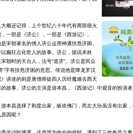
人大概还记得，上个世纪八十年代有两部很火
剧，一部是《济公》，一部是《西游记》。
的是宋朝著名的僧人济公运用神通扶危济困、
并以癫狂点化世人的故事。济公，据说本姓
宋朝时的天台人，法号“道济”。济公是民众
济”字有扶危济困的意思。传说他是降龙罗汉
记》讲述的则是唐僧师徒四人历经魔难去西天
果的故事。济公的主演是游本昌，《西游记》中观音的扮演者
，游本昌选择了剃度出家，皈依佛门，而左大玢虽没有出家，
原因呢？

接受采访时透露，这是因为他在拍戏时，遇到了三件奇异之事