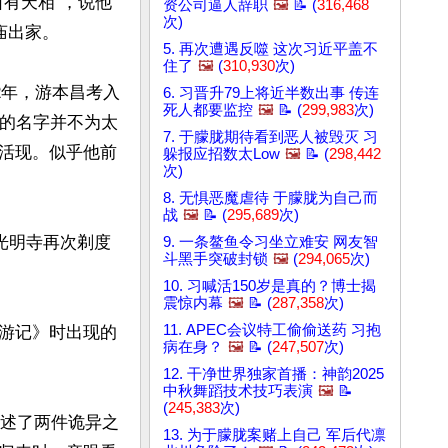
有天相”，说他
资公司逼人辞职
🖼️
📝 (
316,468
次)
出家。

5. 再次遭遇反噬 这次习近平盖不
住了
🖼️
(
310,930
次)
2年，游本昌考入
6. 习晋升79上将近半数出事 传连
死人都要监控
🖼️
📝 (
299,983
次)
昌的名字并不为太
7. 于朦胧期待看到恶人被毁灭 习
活现。似乎他前
躲报应招数太Low
🖼️
📝 (
298,442
次)
8. 无惧恶魔虐待 于朦胧为自己而
战
🖼️
📝 (
295,689
次)
光明寺再次剃度
9. 一条鳌鱼令习坐立难安 网友智
斗黑手突破封锁
🖼️
(
294,065
次)
10. 习喊活150岁是真的？博士揭
震惊内幕
🖼️
📝 (
287,358
次)
11. APEC会议特工偷偷送药 习抱
游记》时出现的
病在身？
🖼️
📝 (
247,507
次)
12. 干净世界独家首播：神韵2025
中秋舞蹈技术技巧表演
🖼️
📝
(
245,383
次)
讲述了两件诡异之
13. 为于朦胧案赌上自己 军后代凛