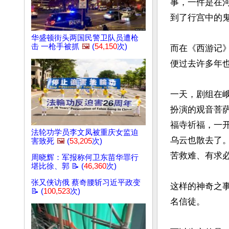
事，一件是在
到了行宫中的鬼
华盛顿街头两国民警卫队员遭枪
击 一枪手被抓
🖼️
(
54,150
次)
而在《西游记
便过去许多年也
一天，剧组在
扮演的观音菩
福寺祈福，一
法轮功学员李文凤被重庆女监迫
乌云也散去了
害致死
🖼️
(
53,205
次)
苦救难、有求必
周晓辉：军报称何卫东苗华罪行
堪比徐、郭 📝 (
46,360
次)
张又侠访俄 蔡奇腰斩习近平政变
这样的神奇之
📝 (
100,523
次)
名信徒。
