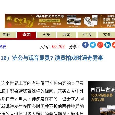
国际
奇闻
灾祸
万象
生活
文化
人气：
60,762
分享：
发表
16）济公与观音显灵? 演员拍戏时遇奇异事
】这个世界上真的有神佛吗？神佛真的会显灵
头脑中都会萦绕著这样的疑问。其实古今中外
情都在告诉世人：神佛是存在的，也会在人间
天就说说发生在距今时间并不长的两件神异的
经历的人也是很多人熟知的两位演员：游本昌