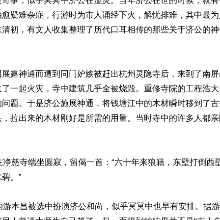
是奇事，似乎冥冥中济公在显灵。当年济公在世的时候，就有
治愈疑难杂症，行游时为市人诵经下火，解忧排难，其中最为
末清初，有文人收集整理了历代口耳相传的那些关于济公的神
展露神通而遭到同门妒嫉被赶出杭州灵隐寺后，来到了南屏山
生了一起火灾，寺中建筑几乎全被烧毁。重修寺院的工程浩大
的问题。于是济公施展神通，将钱塘江中的木材瞬时移到了古
头，拉出来的木材刚好是所需的用量。当时寺中的许多人都亲
公在净慈寺端坐圆寂，留偈一首：“六十年来狼籍，东壁打倒西
碧。”

生的游本昌被选中扮演济公和尚，似乎冥冥中也早有安排。据