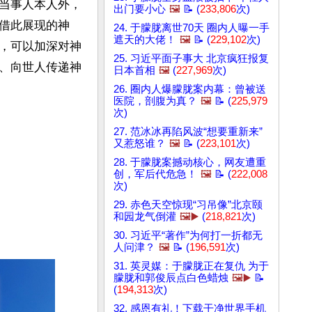
当事人本人外，
出门要小心
🖼️
📝 (
233,806
次)
借此展现的神
24. 于朦胧离世70天 圈内人曝一手
遮天的大佬！
🖼️
📝 (
229,102
次)
，可以加深对神
25. 习近平面子事大 北京疯狂报复
、向世人传递神
日本首相
🖼️
(
227,969
次)
26. 圈内人爆朦胧案内幕：曾被送
医院，剖腹为真？
🖼️
📝 (
225,979
次)
27. 范冰冰再陷风波“想要重新来”
又惹怒谁？
🖼️
📝 (
223,101
次)
28. 于朦胧案撼动核心，网友遭重
创，军后代危急！
🖼️
📝 (
222,008
次)
29. 赤色天空惊现“习吊像”北京颐
和园龙气倒灌
🖼️▶️
(
218,821
次)
30. 习近平“著作”为何打一折都无
人问津？
🖼️
📝 (
196,591
次)
31. 英灵媒：于朦胧正在复仇 为于
朦胧和郭俊辰点白色蜡烛
🖼️▶️
📝
(
194,313
次)
32. 感恩有礼！下载干净世界手机