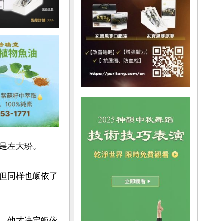
是左大玢。

但同样也皈依了
，他才决定皈依