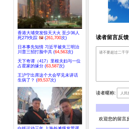
香港大埔突发惊天大火 至少36人
读者留言反馈
死279失踪
🖼️
(
261,700
次)
日本事先知情 习近平被夹三明治
川普三招打脸中共 (
64,563
次)
天下奇谭（417）里根夫妇与一位
占星家的缘分 (
63,587
次)
王沪宁出席这个大会罕见未讲话
生病了？ (
89,537
次)
读者暱称:
欢迎您的留言
白纸运动三年 上海外滩爆发荒谬