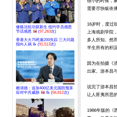
很小的时候，
需要尽快皈依佛
16岁时，度过
修炼法轮功获新生 纽约学员感恩
节话感恩
🖼️
(
97,263
次)
上海戏剧学院
多人所知。然
香港大火75死逾200失踪 三大问题
指向人祸 📝 (
91,513
次)
半生所有的积淀
因为在拍摄《济
出家。游本昌与
说完了游本昌
赖清德：追加400亿美元国防预算
应对中共威胁
🖼️
📝 (
56,812
次)
让人匪夷所思的
1986年版的