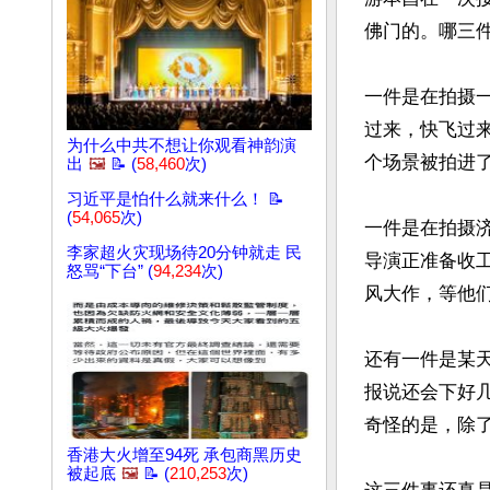
佛门的。哪三件
一件是在拍摄
过来，快飞过
为什么中共不想让你观看神韵演
个场景被拍进了
出
🖼️
📝 (
58,460
次)
习近平是怕什么就来什么！ 📝
(
54,065
次)
一件是在拍摄
李家超火灾现场待20分钟就走 民
导演正准备收
怒骂“下台” (
94,234
次)
风大作，等他们
还有一件是某天
报说还会下好
奇怪的是，除
香港大火增至94死 承包商黑历史
被起底
🖼️
📝 (
210,253
次)