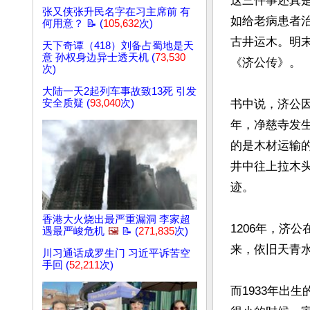
这三件事还真
张又侠张升民名字在习主席前 有
如给老病患者
何用意？ 📝 (
105,632
次)
古井运木。明
天下奇谭（418）刘备占蜀地是天
意 孙权身边异士透天机 (
73,530
《济公传》。

次)
大陆一天2起列车事故致13死 引发
安全质疑 (
93,040
次)
书中说，济公因
年，净慈寺发
的是木材运输
井中往上拉木
迹。

香港大火烧出最严重漏洞 李家超
1206年，济
遇最严峻危机
🖼️
📝 (
271,835
次)
来，依旧天青水
川习通话成罗生门 习近平诉苦空
手回 (
52,211
次)
而1933年出