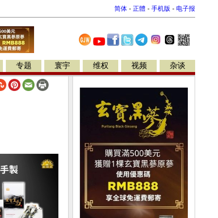
简体
-
正體
-
手机版
-
电子报
专题
寰宇
维权
视频
杂谈