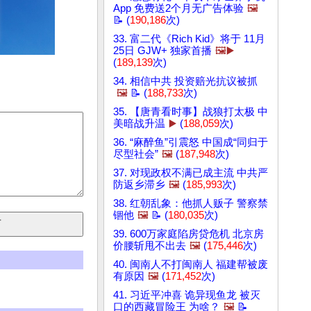
App 免费送2个月无广告体验
🖼️
📝 (
190,186
次)
33. 富二代《Rich Kid》将于 11月
25日 GJW+ 独家首播
🖼️▶️
(
189,139
次)
34. 相信中共 投资赔光抗议被抓
🖼️
📝 (
188,733
次)
35. 【唐青看时事】战狼打太极 中
美暗战升温
▶️
(
188,059
次)
36. “麻醉鱼”引震怒 中国成“同归于
尽型社会”
🖼️
(
187,948
次)
37. 对现政权不满已成主流 中共严
防返乡滞乡
🖼️
(
185,993
次)
38. 红朝乱象：他抓人贩子 警察禁
锢他
🖼️
📝 (
180,035
次)
39. 600万家庭陷房贷危机 北京房
价腰斩甩不出去
🖼️
(
175,446
次)
40. 闽南人不打闽南人 福建帮被废
有原因
🖼️
(
171,452
次)
41. 习近平冲喜 诡异现鱼龙 被灭
口的西藏冒险王 为啥？
🖼️
📝