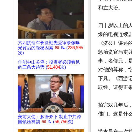
和左大玢。

四十岁以上的
爆的电视连续
六四抗命军长徐勤先受审录像曝
《济公》讲述
光背后的隐秘因素
🖼️
📝 (
236,995
惩治贪官污吏
次)
李，名修元，是
佳能中山关停：投资者必须看见
的三条大趋势 (
51,404
次)
对他的尊称，“
下凡。《西游
取经、证得正
拍完戏几年后
佛门。这是什么
美前大使：多管齐下 制止中共跨
国镇压神韵
🖼️
📝 (
56,756
次)
游本昌在一次