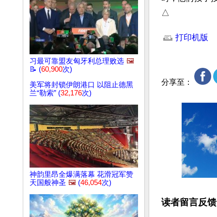
△
文章网址: http://w
打印机版
习最可靠盟友匈牙利总理败选
🖼️
📝 (
60,900
次)
分享至：
美军将封锁伊朗港口 以阻止德黑
兰“勒索” (
32,176
次)
神韵里昂全爆满落幕 花滑冠军赞
天国般神圣
🖼️
(
46,054
次)
读者留言反馈