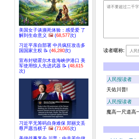
美国女子谈濒死体验：感受爱 了
解到生命意义
🖼️
(
68,577
次)
习近平亲自部署 中共疯狂攻击多
读者暱称:
国国家主权 📝 (
46,280
次)
宣布封锁霍尔木兹海峡伊港口 美
军使用惊人先进武器 📝 (
48,615
次)
人民报读者
天佑川普!
人民报读者
魔高一尺道高
习近平无筹码自身难保 郑丽文丢
尊严愿当棋子
🖼️
(
73,065
次)
美伊战事复杂 川普：中共若向伊