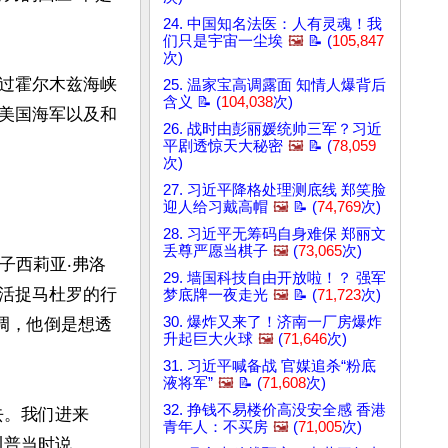
24. 中国知名法医：人有灵魂！我
们只是宇宙一尘埃
🖼️
📝 (
105,847
次)
过霍尔木兹海峡
25. 温家宝高调露面 知情人爆背后
含义 📝 (
104,038
次)
美国海军以及和
26. 战时由彭丽媛统帅三军？习近
平剧透惊天大秘密
🖼️
📝 (
78,059
次)
27. 习近平降格处理测底线 郑笑脸
迎人给习戴高帽
🖼️
📝 (
74,769
次)
28. 习近平无筹码自身难保 郑丽文
丢尊严愿当棋子
🖼️
(
73,065
次)
子西莉亚‧弗洛
29. 墙国科技自由开放啦！？ 强军
，在活捉马杜罗的行
梦底牌一夜走光
🖼️
📝 (
71,723
次)
30. 爆炸又来了！济南一厂房爆炸
调，他倒是想透
升起巨大火球
🖼️
(
71,646
次)
31. 习近平喊备战 官媒追杀“粉底
液将军”
🖼️
📝 (
71,608
次)
32. 挣钱不易楼价高没安全感 香港
去。我们进来
青年人：不买房
🖼️
(
71,005
次)
普当时说。
