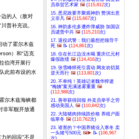
员恭贺艺术家
🖼️
(
115,812
次)
15. 悉尼政要齐聚观神韵 赞演出意
一边的人（敌对
义非凡
🖼️
(
115,667
次)
川普补充说。

16. 神韵多伦多遭炸弹威胁 加国议
员谴责中共
🖼️
(
115,210
次)
17. 退役武警：我们最想把领导干
启动了霍尔木兹
死
🖼️
📝 (
114,861
次)
rson）和“迈克
18. 住在长江边没水喝 重庆亿元村
爆假政绩
🖼️
(
114,416
次)
在阿拉伯湾开展行
19. 张雪峰猝死引震动 网友劝切莫
队此前布设的水
逆天而行
🖼️
(
113,801
次)
20. 不单纯！英雄记者魏华猝逝
“梅姨”案充满迷雾重重
🖼️
(
112,988
次)
霍尔木兹海峡都
21. 善举获得回报 外卖员举手之劳
感动美国人
🖼️
(
110,842
次)
对非军舰开放通
22. 大陆猪肉持续跌价格 养殖户面
临寒冬
🖼️
(
110,762
次)
23. 谁害的？中国养猪业入寒冬 卖
一头猪亏500元
🖼️▶️
📝 (
106,967
力的回应”不是
次)