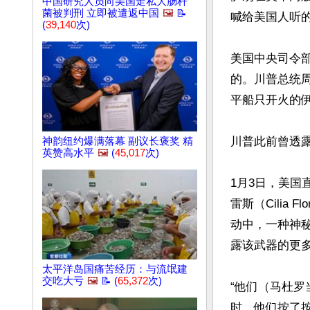
中国研究人员向美国走私大肠杆
菌被判刑 立即被遣返中国
🖼️
📝
喊给美国人听的
(
39,140
次)
美国中央司令
的。川普总统
平船只开火的伊
川普此前曾透露
神韵纽约爆满落幕 副议长褒奖 精
英赞高水平
🖼️
(
45,017
次)
1月3日，美国
雷斯（Cili
动中，一种神
露该武器的更多
太平洋岛国痛苦经历：与流氓建
交吃大亏
🖼️
📝 (
65,372
次)
“他们（马杜
时，他们按了按