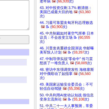
老年病
🖼️
(
66,939
次)
43. 对中投资仅剩 3.7% 赖清德：
美国已成最大目的地
🖼️
(
63,360
次)
44. 习最可靠盟友匈牙利总理败选
🖼️
📝 (
60,900
次)
45. 中共制裁如对著空气挥拳 日本
议员：不会改变立场 📝 (
60,555
次)
46. 川普发表重磅全国演说 华邮曝
美军惊人计划
🖼️
📝 (
59,397
次)
47. 中制导弹实战“零命中” 传习震
怒抓了一堆负责人
🖼️
(
58,009
次)
48. 密访中东强调突发性 海格塞斯
对中俄暗动了如指掌
🖼️
(
56,560
次)
49. 美国家运输安全委员会：不可
轻信自动驾驶
🖼️
(
55,398
次)
50. 中共利用AI发动认知战 假信息
变身主流舆论
🖼️
📝 (
55,108
次)
51. 中共二十一大人事预测，常委