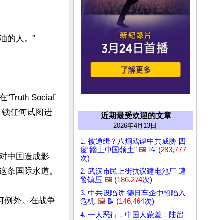
的人。”

h Social”
封锁任何试图进
近期最受欢迎的文章
2026年4月13日
1. 被通缉？八炯戏谑中共威胁 四
度“踏上中国领土”
🖼️
📝 (
283,777
对中国造成影
次)
这条国际水道。

2. 武汉市民上街抗议建电池厂 遭
警镇压
🖼️
(
186,274
次)
3. 中共设陷阱 德日车企中招陷入
何例外。在战争
危机
🖼️
📝 (
146,464
次)
4. 一人恶行，中国人蒙羞：陆留