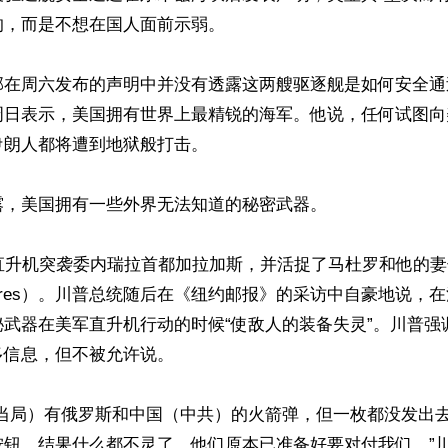
，而是不想在国人面前示弱。

部在周六发布的声明中并没有透露这两艘驱逐舰是如何安全通
周日表示，美国拥有世界上最精锐的海军。他说，任何试图向
朗人都将遭到地狱般打击。

，美国拥有一些外界无法知道的秘密武器。

直升机突袭委内瑞拉首都加拉加斯，并活捉了马杜罗和他的妻
a Flores）。川普总统随后在《纽约邮报》的采访中自豪地说
秘武器在美军直升机行动的时候“使敌人的装备失灵”。川普强
信息，但不被允许说。

罗当局）有俄罗斯和中国（中共）的火箭弹，但一枚都没发出
钮，结果什么都不灵了。他们原本已准备好要对付我们。”川