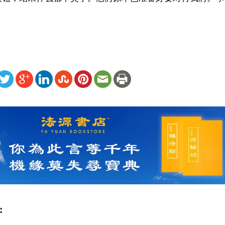
ww.renminbao.com/rmb/articles/2026/4/13/94849.html
: