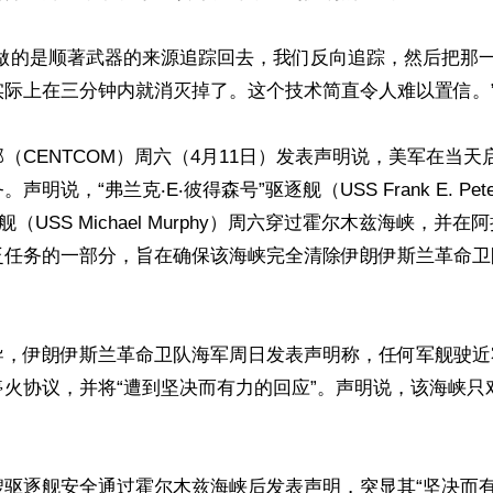
们做的是顺著武器的来源追踪回去，我们反向追踪，然后把那
际上在三分钟内就消灭掉了。这个技术简直令人难以置信。”
（CENTCOM）周六（4月11日）发表声明说，美军在当天
明说，“弗兰克‧E‧彼得森号”驱逐舰（USS Frank E. Pete
舰（USS Michael Murphy）周六穿过霍尔木兹海峡，并
泛任务的一部分，旨在确保该海峡完全清除伊朗伊斯兰革命卫
导，伊朗伊斯兰革命卫队海军周日发表声明称，任何军舰驶近
停火协议，并将“遭到坚决而有力的回应”。声明说，该海峡只
艘驱逐舰安全通过霍尔木兹海峡后发表声明，突显其“坚决而有