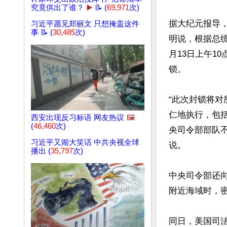
究竟供出了谁？
▶️
📝 (
69,971
次)
据大纪元报导，
习近平愿见郑丽文 只想掩盖这件
事 📝 (
30,485
次)
明说，根据总
月13日上午1
锁。

“此次封锁将
仁地执行，包
西安出现反习标语 网友热议
🖼️
(
46,460
次)
央司令部部队
习近平又闹大笑话 中共央视全球
说。

播出 (
35,797
次)
中央司令部还
附近海域时，密
同日，美国司法