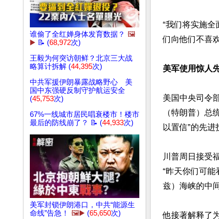
“我们将实施
谁偷了全红婵身体发育数据？
🖼️
们向他们不喜欢
▶️
📝 (
68,972
次)
王毅为何突访朝鲜？北京三大战
略算计拆解 (
44,395
次)
美军使用惊人
中共军援伊朗暴露战略野心 美
国中东强硬反制守护航运安全
美国中央司令部
(
45,753
次)
（特朗普）总
67%一线城市居民唱衰楼市！楼市
最后的防线崩了？ 📝 (
44,933
次)
以置信”的先进
川普周日接受福克
“昨天你们可
兹）海峡的中间
美军封锁伊朗港口，中共“能源生
命线”告急！
🖼️▶️
(
65,650
次)
他接著解释了