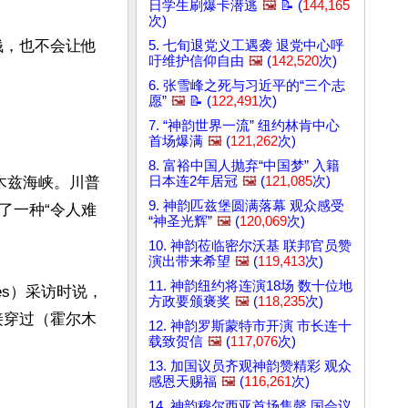
日学生刷爆卡潜逃
🖼️
📝 (
144,165
次)
钱，也不会让他
5. 七旬退党义工遇袭 退党中心呼
吁维护信仰自由
🖼️
(
142,520
次)
6. 张雪峰之死与习近平的“三个志
愿”
🖼️
📝 (
122,491
次)
7. “神韵世界一流” 纽约林肯中心
首场爆满
🖼️
(
121,262
次)
8. 富裕中国人抛弃“中国梦” 入籍
木兹海峡。川普
日本连2年居冠
🖼️
(
121,085
次)
9. 神韵匹兹堡圆满落幕 观众感受
了一种“令人难
“神圣光辉”
🖼️
(
120,069
次)
10. 神韵莅临密尔沃基 联邦官员赞
演出带来希望
🖼️
(
119,413
次)
11. 神韵纽约将连演18场 数十位地
res）采访时说，
方政要颁褒奖
🖼️
(
118,235
次)
接穿过（霍尔木
12. 神韵罗斯蒙特市开演 市长连十
载致贺信
🖼️
(
117,076
次)
13. 加国议员齐观神韵赞精彩 观众
感恩天赐福
🖼️
(
116,261
次)
14. 神韵穆尔西亚首场售罄 国会议