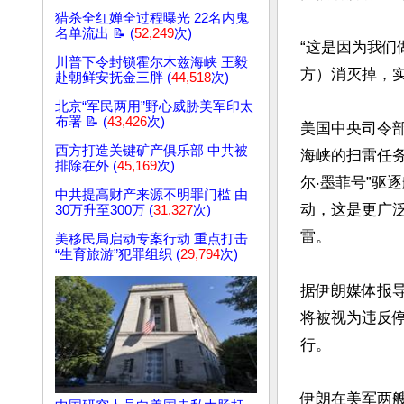
猎杀全红婵全过程曝光 22名内鬼
名单流出 📝 (
52,249
次)
“这是因为我
川普下令封锁霍尔木兹海峡 王毅
方）消灭掉，实
赴朝鲜安抚金三胖 (
44,518
次)
北京“军民两用”野心威胁美军印太
布署 📝 (
43,426
次)
美国中央司令部
西方打造关键矿产俱乐部 中共被
海峡的扫雷任务。声
排除在外 (
45,169
次)
尔‧墨菲号”驱逐
中共提高财产来源不明罪门槛 由
动，这是更广
30万升至300万 (
31,327
次)
雷。

美移民局启动专案行动 重点打击
“生育旅游”犯罪组织 (
29,794
次)
据伊朗媒体报
将被视为违反
行。

伊朗在美军两