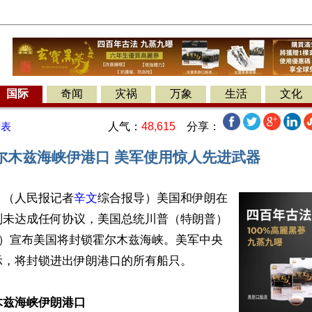
国际
奇闻
灾祸
万象
生活
文化
人气：
48,615
分享：
发表
尔木兹海峡伊港口 美军使用惊人先进武器
】（人民报记者
辛文
综合报导）美国和伊朗在
判未达成任何协议，美国总统川普（特朗普）
日）宣布美国将封锁霍尔木兹海峡。美军中央
，将封锁进出伊朗港口的所有船只。

木兹海峡伊朗港口