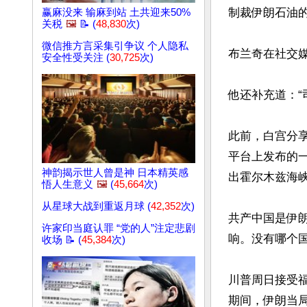
制裁伊朗石油的
赢麻没来 输麻到站 土共迎来50%
关税
🖼️
📝 (
48,830
次)
微信推方言采集引争议 个人隐私
布兰奇在社交媒
安全性受关注 (
30,725
次)
他还补充道：“
此前，白宫分享川
平台上发布的
神韵揭示世人曾是神 日本精英感
出霍尔木兹海峡
悟人生意义
🖼️
(
45,664
次)
从星球大战到重返月球 (
42,352
次)
共产中国是伊
许家印当庭认罪 “党的人”注定悲剧
响。没有哪个
收场 📝 (
45,384
次)
川普周日接受
期间，伊朗当局