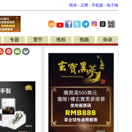
简体
-
正體
-
手机版
-
电子报
专题
寰宇
维权
视频
杂谈