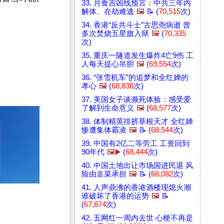
33. 月食吉凶线预言：中共三年内
解体、在劫难逃
🖼️
📝 (
70,515
次)
34. 香港“反共斗士”古思尧病逝 曾
多次焚烧五星旗入狱
🖼️
(
70,335
次)
35. 重庆一隧道发生爆炸4亡9伤 工
人每天提心吊胆
🖼️
(
69,554
次)
36. “张雪机车”的追梦和全红婵的
孝心
🖼️
(
68,838
次)
37. 美国女子谈濒死体验：感受爱
了解到生命意义
🖼️
(
68,577
次)
38. 体制精英排挤草根天才 全红婵
惨遭集体霸凌
🖼️
📝 (
68,544
次)
39. 中国有2亿二等劳工 工资回到
90年代
🖼️▶️
(
68,444
次)
40. 中国土地出让市场国进民退 风
险由韭菜承担
🖼️
📝 (
68,082
次)
41. 人声鼎沸的香港酒楼现熄火潮
谁破坏了香港的运势
🖼️
📝
(
67,874
次)
42. 五网红一周内去世 心梗不再是