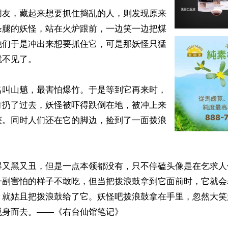
朋友，藏起来想要抓住捣乱的人，则发现原来
条腿的妖怪，站在火炉跟前，一边笑一边把煤
他们于是冲出来想要抓住它，可是那妖怪只猛
不见了。

名叫山魈，最害怕爆竹。于是等到它再来时，
竹扔了过去，妖怪被吓得跌倒在地，被冲上来
获。同时人们还在它的脚边，捡到了一面拨浪
得又黑又丑，但是一点本领都没有，只不停磕头像是在乞求人
一副害怕的样子不敢吃，但当把拨浪鼓拿到它面前时，它就会
，就姑且把拨浪鼓给了它。妖怪吧拨浪鼓拿在手里，忽然大笑
身而去。——《右台仙馆笔记》
