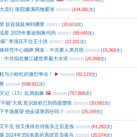
2025/1/7
大流行 医院爆满药物紧张
(
104,581
次)
2025/1/7
里 奴役就延伸到哪里
(
20,613
次)
2025/1/7
流星 2025年要改朝换代吗
(
89,445
次)
2025/1/7
加薪” 李强压不住王小洪
(
22,201
次)
2025/1/7
体研究中心揭牌 网友：中共要人类共毁
(
19,368
次)
2025/1/6
：中共拟在雅江建世界最大水坝
(
20,458
次)
2025/1/6
机与小粉红的激烈争论！
▶️
(
92,119
次)
2025/1/6
世界
(
598,921
次)
2025/1/6
灭记（13）乱局如麻
🖼️
(
757,866
次)
2025/1/6
“不能”大戏 意识政权已到四面楚歌
(
20,582
次)
2025/1/5
下半场展望 他会谋第四任吗？
(
25,159
次)
2025/1/5
又不见 张又侠排在何衞东之后是假
(
61,282
次)
2025/1/5
 2024年350名医药系统官员落马
(
20,074
次)
2025/1/5