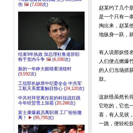
伤
🖼️
(
7,038
次)
赵某约了几个
是一个只有一
掏出来，赵某
地纵身一跃，就
有人说那妖怪
结束9年执政 加总理杜鲁道辞职
咎于党内斗争
🖼️
(
6,590
次)
人们便点燃爆
新的一年睁大眼睛看清纽时
的人们当场抓
(
9,592
次)
鼓。

工信部长缺席中纪委全会 中共军
工航天系窝案触目惊心 (
24,120
次)
这妖怪虽然长
中共对拜登离任前的科技战狂跳
今年经贸雪上加霜 (
20,288
次)
它吃的，它也
富士康爆裁员离职潮 工厂纷纷撤
喜，有人见状
离！
▶️
(
95,795
次)
一跳，便轻松脱