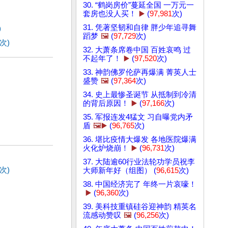
30. “鹤岗房价”蔓延全国 一万元一
套房也没人买！
▶️
(
97,981
次)
31. 凭著坚韧和自律 胖少年追寻舞
)
蹈梦
🖼️
(
97,729
次)
次)
32. 大萧条席卷中国 百姓哀鸣 过
不起年了！
▶️
(
97,520
次)
33. 神韵佛罗伦萨再爆满 菁英人士
盛赞
🖼️
(
97,364
次)
34. 史上最惨圣诞节 从抵制到冷清
的背后原因！
▶️
(
97,166
次)
35. 军报连发4猛文 习自曝党内矛
盾
🖼️▶️
(
96,765
次)
36. 堪比疫情大爆发 各地医院爆满
火化炉烧崩！
▶️
(
96,731
次)
37. 大陆逾60行业法轮功学员祝李
次)
大师新年好（组图） (
96,615
次)
38. 中国经济完了 年终一片哀嚎！
▶️
(
96,360
次)
39. 美科技重镇硅谷迎神韵 精英名
流感动赞叹
🖼️
(
96,256
次)