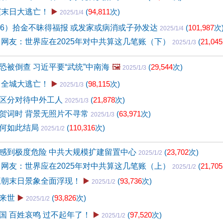
演末日大逃亡！
▶️
(
94,811
次)
2025/1/4
06）拾金不昧得福报 或发家或病消或子孙发达
(
101,987
次
2025/1/4
 网友：世界应在2025年对中共算这几笔账（下）
(
21,045
2025/1/3
恐被倒查 习近平要“武统”中南海
🖼️
(
29,544
次)
2025/1/3
 全城大逃亡！
▶️
(
98,115
次)
2025/1/3
区分对待中外工人
(
21,878
次)
2025/1/3
贺词时 背景无照片不寻常
(
63,971
次)
2025/1/3
为何如此结局
(
110,316
次)
2025/1/2
感到极度危险 中共大规模扩建留置中心
(
23,702
次)
2025/1/2
 网友：世界应在2025年对中共算这几笔账（上）
(
21,705
2025/1/2
王朝末日景象全面浮现！
▶️
(
93,736
次)
2025/1/2
来世
▶️
(
93,826
次)
2025/1/2
国 百姓哀鸣 过不起年了！
▶️
(
97,520
次)
2025/1/2