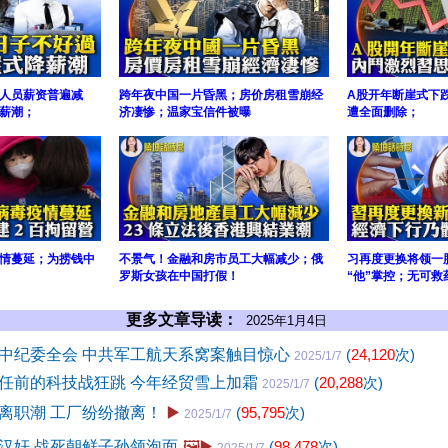
人员薪资普遍减
跨年夜中国一片昏黑；房价房租雪崩经
A股开年断崖式下
薪潮；
济凄惨；温家宝信件被曝
遭全面删除；
情蔓延；为捞钱中
不景气！金融和房市员工大幅减少；俄
习再度更换将领一
罗斯女孩在中国打假！
“他”掌控；无可救
更多文章导读：
2025年1月4日
中纪委全会 中共军工航天系窝案触目惊心
(
24,120
次)
2025/1/7
任前的科技战狂跳 今年经贸雪上加霜
(
20,288
次)
2025/1/7
离职潮 工厂纷纷撤离！
▶️
(
95,795
次)
2025/1/7
汉奸 战死朝鲜子孙领泡面
🖼️▶️
(
98,478
次)