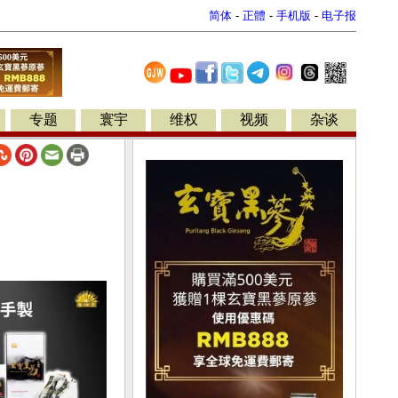
简体
-
正體
-
手机版
-
电子报
专题
寰宇
维权
视频
杂谈