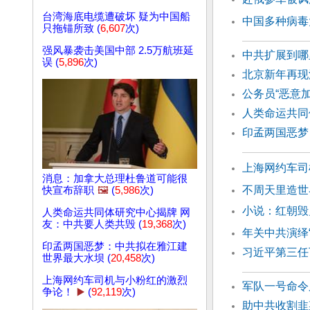
台湾海底电缆遭破坏 疑为中国船
中国多种病毒
只拖锚所致 (
6,607
次)
强风暴袭击美国中部 2.5万航班延
中共扩展到哪
误 (
5,896
次)
北京新年再现
公务员“恶意
人类命运共同
印孟两国恶梦
上海网约车司
消息：加拿大总理杜鲁道可能很
不周天里造
快宣布辞职
🖼️
(
5,986
次)
小说：红朝毁
人类命运共同体研究中心揭牌 网
友：中共要人类共毁 (
19,368
次)
年关中共演绎
印孟两国恶梦：中共拟在雅江建
习近平第三任
世界最大水坝 (
20,458
次)
上海网约车司机与小粉红的激烈
军队一号命令
争论！
▶️
(
92,119
次)
助中共收割韭菜