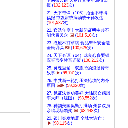
下两条人命 天意让其多年后得回
报 (
102,123
次)
21. 天下奇谭（106）拾金不昧得
福报 或发家或病消或子孙发达
(
101,987
次)
22. 官选年度十大新闻证明中共不
能代表民众
🖼️
(
101,518
次)
23. 撒谎不打草稿 食品99%安全遭
全民讥讽
🖼️
(
100,625
次)
24. 天下奇谭（94）昧良心多要钱
应誓言变牲畜还债 (
100,213
次)
25. 灵魂重聚—双胞胎的浪漫传奇
故事
▶️
(
99,741
次)
26. 中共新一轮打压法轮功的内外
原因
🖼️▶️
(
99,220
次)
27. 见证法轮功美好 大陆民众感恩
李大师（组图） (
98,552
次)
28. 神韵美国奥斯汀满场 州参议员
亲临现场颁奖
🖼️
(
98,448
次)
29. 银川突发地震 全城大逃亡！
▶️
(
98,115
次)