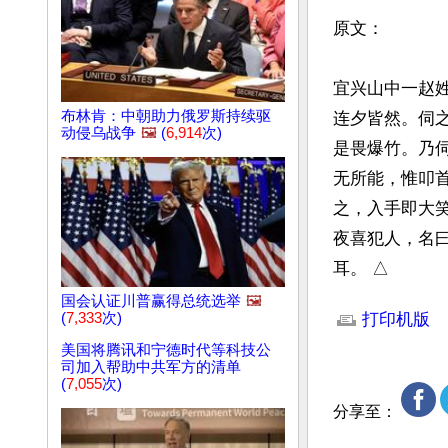
原文：

宜兴山中一赵
布林肯：中朝助力俄罗斯持续驱
连夕皆然。伺
动侵乌战争
🖼️
(
6,914
次)
是畏爆竹。乃
无所能，惟叩
之，入手即大
夜喜犯人，名
耳。 △
文章网址: http://w
国会认证川普赢得总统选举
🖼️
(
7,333
次)
打印机版
美国将腾讯和宁德时代等科技公
司加入帮助中共军方的清单
(
7,055
次)
分享至：