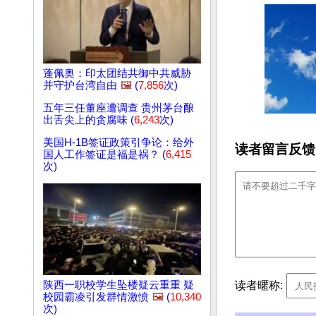
蓬佩奥：印太团结共御中共威胁
并守护台湾自由
🖼️
(
7,856
次)
五年三任董座遭调查 贵州茅台酿
出舌尖上的贪腐味 (
6,243
次)
美国H-1B签证政策引争论：给外
读者留言反馈
国人工作签证是福是祸？ (
6,415
次)
读者暱称:
陕西一职校学生坠楼疑云重重 疑
校园霸凌引发群情激愤
🖼️
(
10,340
次)