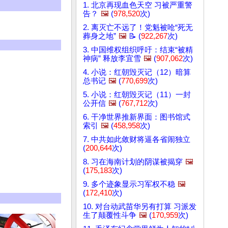
1. 北京再现血色天空 习被严重警
告？
🖼️
(
978,520
次)
2. 离灭亡不远了！党魁被呛“死无
葬身之地”
🖼️
📝 (
922,267
次)
3. 中国维权组织呼吁：结束“被精
神病” 释放李宜雪
🖼️
(
907,062
次)
4. 小说：红朝毁灭记（12）暗算
总书记
🖼️
(
770,699
次)
5. 小说：红朝毁灭记（11）一封
公开信
🖼️
(
767,712
次)
6. 干净世界推新界面：图书馆式
索引
🖼️
(
458,958
次)
7. 中共如此敛财将逼各省闹独立
(
200,644
次)
8. 习在海南计划的阴谋被揭穿
🖼️
(
175,183
次)
9. 多个迹象显示习军权不稳
🖼️
(
172,410
次)
10. 对台动武苗华另有打算 习派发
生了颠覆性斗争
🖼️
(
170,959
次)