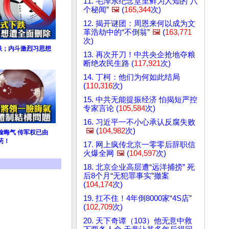
11. 毛泽东纪念堂里鲜为人知的“八
个秘闻”
🖼️
(
165,344
次)
12. 揭开谜团：周恩来何以成为文
革浩劫中的“不倒翁”
🖼️
(
163,771
次)
跌；内斗激烈习思想
13. 再次开刀！中共央企抢地夺粮
断绝农民生路 (
117,921
次)
14. 丁柯：他们为何如此结局
(
110,316
次)
15. 中共无能提振经济 怕揭短严控
专家言论 (
105,584
次)
16. 习近平一不小心承认反腐失败
🖼️
(
104,982
次)
脸晦气 传军权已由
药！
17. 网上疯传北京一零零后辞职信
火爆全网
🖼️
(
104,597
次)
18. 北京企业高层遭“远洋捕捞” 死
后8个月“无犯罪事实”撤案
(
104,174
次)
19. 扛不住！4年倒8000家“4S店”
(
102,709
次)
20. 天下奇谭（103）他无意中救