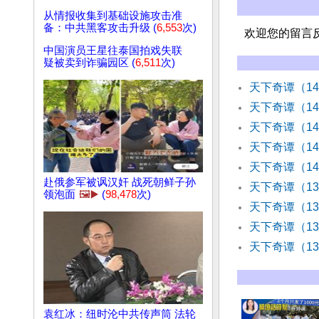
从情报收集到基础设施攻击准
备：中共黑客攻击升级 (
6,553
次)
欢迎您的留言
中国演员王星往泰国拍戏失联
疑被卖到诈骗园区 (
6,511
次)
天下奇谭（1
天下奇谭（1
天下奇谭（1
天下奇谭（1
天下奇谭（1
赴俄参军被讽汉奸 战死朝鲜子孙
天下奇谭（1
领泡面
🖼️▶️
(
98,478
次)
天下奇谭（1
天下奇谭（1
天下奇谭（1
袁红冰：纽时沦中共传声筒 法轮