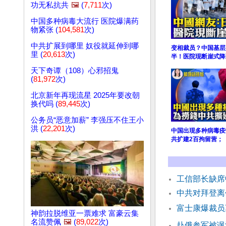
功无私抗共
🖼️
(
7,711
次)
中国多种病毒大流行 医院爆满药
物紧张 (
104,581
次)
中共扩展到哪里 奴役就延伸到哪
变相裁员？中国基层
里 (
20,613
次)
半！医院现断崖式降
天下奇谭（108）心邪招鬼
(
81,972
次)
北京新年再现流星 2025年要改朝
换代吗 (
89,445
次)
公务员“恶意加薪” 李强压不住王小
洪 (
22,201
次)
中国出现多种病毒疫
共扩建2百拘留营；
工信部长缺席
中共对拜登离
富士康爆裁员
神韵拉脱维亚一票难求 富豪云集
名流赞佩
🖼️
(
89,022
次)
赴俄参军被讽