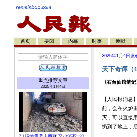
首页
要闻
内幕
时事
幽默
2025年1月4日
发
天下奇谭（1
重点推荐文章
《右台仙馆笔记
2025年1月4日
【人民报消息
前，会在火炉
灭，可以直接
扔到了地上，后
7.1级地震袭击西藏 至少95死130