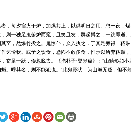
姓者，每夕宿火于炉，加煤其上，以供明日之用。忽一夜，煤
之，则一独足鬼俯炉而窥，且笑且发，群起搏之，一跳即逝。
伺其至，然爆竹投之。鬼惊仆，众入执之，于其足旁得一鞀鼓
首作乞怜状。或予之饮食，恐怖不敢多食，惟示以所弃鞀鼓，
笑，奋足一跃，倏忽脱去。《抱朴子·登陟篇》：“山精形如小
曰魈。呼其名，则不能犯也。”此鬼形状，为山魈无疑，但不
ww.renminbao.com/rmb/articles/2025/1/5/87781.html