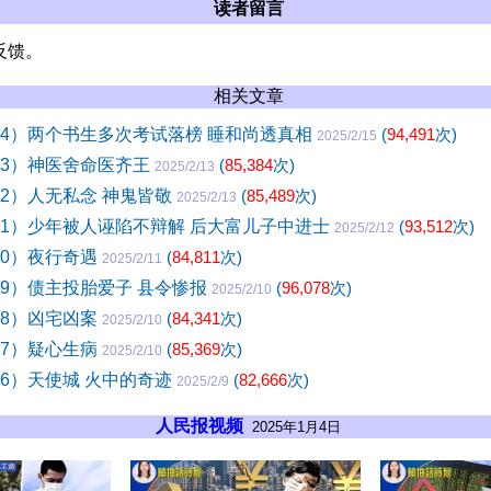
读者留言
反馈。
相关文章
44）两个书生多次考试落榜 睡和尚透真相
(
94,491
次)
2025/2/15
43）神医舍命医齐王
(
85,384
次)
2025/2/13
42）人无私念 神鬼皆敬
(
85,489
次)
2025/2/13
41）少年被人诬陷不辩解 后大富儿子中进士
(
93,512
次)
2025/2/12
40）夜行奇遇
(
84,811
次)
2025/2/11
39）债主投胎爱子 县令惨报
(
96,078
次)
2025/2/10
38）凶宅凶案
(
84,341
次)
2025/2/10
37）疑心生病
(
85,369
次)
2025/2/10
36）天使城 火中的奇迹
(
82,666
次)
2025/2/9
人民报视频
2025年1月4日