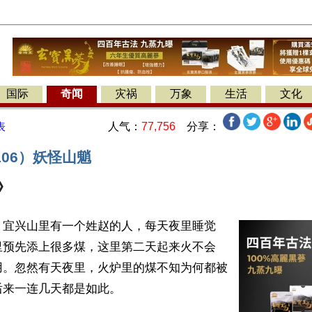
国际
奇闻
灾祸
万象
生活
文化
人气：
77,756
分享：
表
06）妖怪山魈
》
】宜兴山里有一个姓赵的人，每天夜里睡觉
里预先添上很多煤，这里第二天起来火不会
用。忽然有天夜里，火炉里的煤不知为何都被
来一连几天都是如此。
