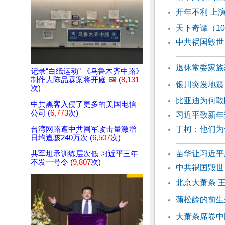
开年不利 上
天下奇谭（1
中共祸国毁世
退休常委家族
记录“白纸运动” 《乌鲁木齐中路》
制作人陈品霖案将开庭
🖼️
(
8,131
银川突发地震
次)
比亚迪为何敢
中共黑客入侵了更多的美国电信
公司 (
6,773
次)
习近平致新年
丁柯：他们
台湾网路遭中共网军攻击量激增
日均遭骇240万次 (
6,507
次)
苗华让习近平
共军坦承训练层次低 习近平三年
不发一号令 (
9,807
次)
中共祸国毁世
北京大萧条 
蒲松龄的前生
大萧条席卷中