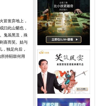
火皆发弃地上，
或曰此山魈也，
。鬼虽黑丑，殊
则喜而笑。姑与
儿，独足向后，
知所持鞀鼓何用