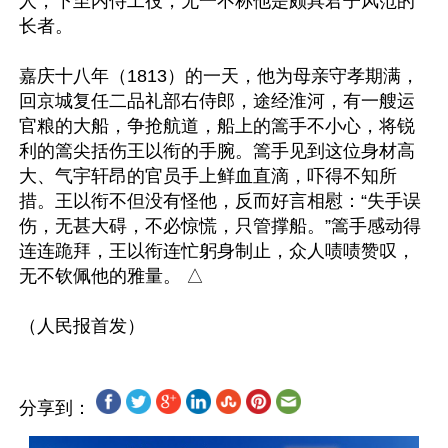
人，下至内侍工役，无一不称他是颇具君子风范的
长者。

嘉庆十八年（1813）的一天，他为母亲守孝期满，
回京城复任二品礼部右侍郎，途经淮河，有一艘运
官粮的大船，争抢航道，船上的篙手不小心，将锐
利的篙尖括伤王以衔的手腕。篙手见到这位身材高
大、气宇轩昂的官员手上鲜血直滴，吓得不知所
措。王以衔不但没有怪他，反而好言相慰：“失手误
伤，无甚大碍，不必惊慌，只管撑船。”篙手感动得
连连跪拜，王以衔连忙躬身制止，众人啧啧赞叹，
无不钦佩他的雅量。 △

分享到：