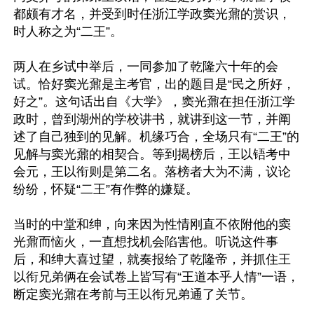
都颇有才名，并受到时任浙江学政窦光鼐的赏识，
时人称之为“二王”。

两人在乡试中举后，一同参加了乾隆六十年的会
试。恰好窦光鼐是主考官，出的题目是“民之所好，
好之”。这句话出自《大学》，窦光鼐在担任浙江学
政时，曾到湖州的学校讲书，就讲到这一节，并阐
述了自己独到的见解。机缘巧合，全场只有“二王”的
见解与窦光鼐的相契合。等到揭榜后，王以铻考中
会元，王以衔则是第二名。落榜者大为不满，议论
纷纷，怀疑“二王”有作弊的嫌疑。

当时的中堂和绅，向来因为性情刚直不依附他的窦
光鼐而恼火，一直想找机会陷害他。听说这件事
后，和绅大喜过望，就奏报给了乾隆帝，并抓住王
以衔兄弟俩在会试卷上皆写有“王道本乎人情”一语，
断定窦光鼐在考前与王以衔兄弟通了关节。
