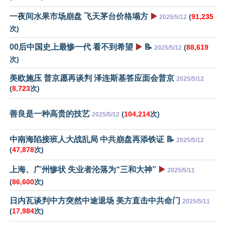
一夜间水果市场崩盘 飞天茅台价格塌方
▶️
(
91,235
2025/5/12
次)
00后中国史上最惨一代 看不到希望
▶️
📝
(
88,619
2025/5/12
次)
美欧施压 普京愿再谈判 泽连斯基答应面会普京
2025/5/12
(
8,723
次)
善良是一种高贵的技艺
(
104,214
次)
2025/5/12
中南海陷接班人大战乱局 中共崩盘再添铁证 📝
2025/5/12
(
47,878
次)
上海、广州惨状 失业者沦落为“三和大神”
▶️
2025/5/11
(
86,600
次)
日内瓦谈判中方突然中途退场 美方直击中共命门
2025/5/11
(
17,984
次)