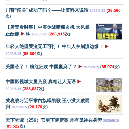
川普“闯关”成功了吗？——让资料来说话
(
26,560
2025/5/15
次)
【唐青看时事】中美休战暗藏玄机 大风暴
正酝酿
▶️
📝
(
286,915
次)
2025/5/15
年轻人绝望哭泣无工可打！ 中年人在崩溃边缘！
▶️
(
86,604
次)
2025/5/15
美国怂了！ 粉红狂欢 中国赢麻了？
▶️
(
85,074
次)
2025/5/15
中国影视城大量荒废 真相让人无语
▶️
(
283,037
次)
2025/5/15
关税战习近平举白旗唱凯歌 王小洪大败而
归
(
28,179
次)
2025/5/15
天下奇谭（256）官吏下笔定案 常有鬼神在身旁
2025/5/15
(
85,522
次)