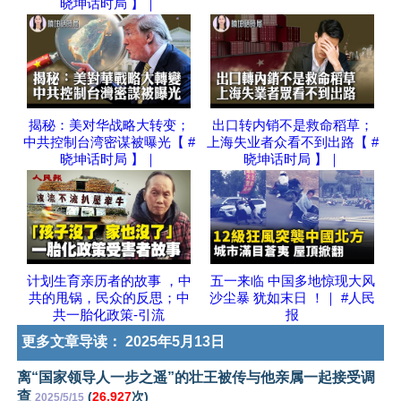
晓坤话时局 】｜
揭秘：美对华战略大转变；
出口转内销不是救命稻草；
中共控制台湾密谋被曝光【 #
上海失业者众看不到出路【 #
晓坤话时局 】｜
晓坤话时局 】｜
计划生育亲历者的故事 ，中
五一来临 中国多地惊现大风
共的甩锅，民众的反思；中
沙尘暴 犹如末日 ！｜ #人民
共一胎化政策-引流
报
更多文章导读：
2025年5月13日
离“国家领导人一步之遥”的壮王被传与他亲属一起接受调
查
(
26,927
次)
2025/5/15