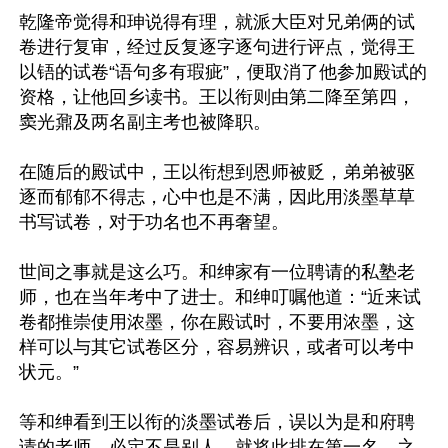
乾隆帝觉得和珅说得有理，就派大臣对兄弟俩的试
卷进行复审，经过反复逐字逐句进行评点，觉得王
以铻的试卷“语句多有瑕疵”，便取消了他参加殿试的
资格，让他回乡读书。王以衔则由第二降至第四，
窦光鼐及两名副主考也被降职。

在随后的殿试中，王以衔想到恩师被贬，弟弟被驱
逐而郁郁不得志，心中也是不满，因此用淡墨草草
书写试卷，对于功名也不再奢望。

世间之事就是这么巧。和绅家有一位聘请的私塾老
师，也在当年考中了进士。和绅叮嘱他道：“近来试
卷都推崇使用浓墨，你在殿试时，不要用浓墨，这
样可以与其它试卷区分，容易辨识，或者可以考中
状元。”

等和绅看到王以衔的淡墨试卷后，误以为是和府聘
请的老师，必定不是别人，就将此排在第一名。之