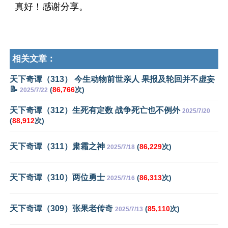
真好！感谢分享。
相关文章：
天下奇谭（313） 今生动物前世亲人 果报及轮回并不虚妄
📝
(
86,766
次)
2025/7/22
天下奇谭（312）生死有定数 战争死亡也不例外
2025/7/20
(
88,912
次)
天下奇谭（311）肃霜之神
(
86,229
次)
2025/7/18
天下奇谭（310）两位勇士
(
86,313
次)
2025/7/16
天下奇谭（309）张果老传奇
(
85,110
次)
2025/7/13