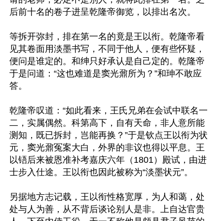
后前十名的卷子进呈乾隆帝御览，以排出名次。

等拆开弥封，排在第一名的竟是王以衔。乾隆帝看
见其卷面用淡墨书写，不同于他人，便有些怀疑，
便问是谁定的。和绅只好承认是自己定的。乾隆帝
于是问道：“这也难道是窦光鼐所为？”和珅不敢应
答。

乾隆帝叹道：“如此看来，王氏兄弟在会试中联名一
二，实属偶然。科第高下，自有天命，非人意所能
测知，既已拆封，岂能再换？”于是钦点王以衔为状
元，窦光鼐冤案大白，外界的非议也得以平息。王
以铻后来被恩准补考嘉庆六年（1801）殿试，由进
士步入仕途。王以衔也因此被称为“淡墨状元”。

另据地方志记载，王以衔性格宽厚，为人和蔼，处
处与人为善，从不背后谈论别人是非。上自达官贵