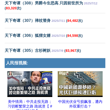
天下奇谭（308）男爵今生恐高 只因前世所为
2025/7/12
(
83,320
次)
天下奇谭（307）禅杖替身
(
84,482
次)
2025/7/11
天下奇谭（306）狐狸女婿
(
84,598
次)
2025/7/10
天下奇谭（305）古杉树妖
(
83,967
次)
2025/7/9
人民报视频:
美中情局：中共走投无路；
中国光伏业亏损飙涨，遭内
习切断繁荣之路 跪就溃【 #
外双重打击？