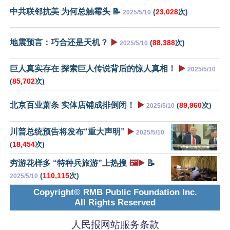
中共联邻抗美 为何总触霉头 📝
(
23,028
次)
2025/5/10
地震预言：巧合还是天机？
▶️
(
88,388
次)
2025/5/10
巨人真实存在 探索巨人传说背后的惊人真相！
▶️
2025/5/10
(
85,702
次)
北京百业萧条 实体店铺成排倒闭！
▶️
(
89,960
次)
2025/5/10
川普总统预告将发布“重大声明”
▶️
2025/5/10
(
18,454
次)
穷游花样多 “特种兵旅游”上热搜
🖼️▶️
📝
(
110,115
次)
2025/5/10
Copyright© RMB Public Foundation Inc.
All Rights Reserved
人民报网站服务条款