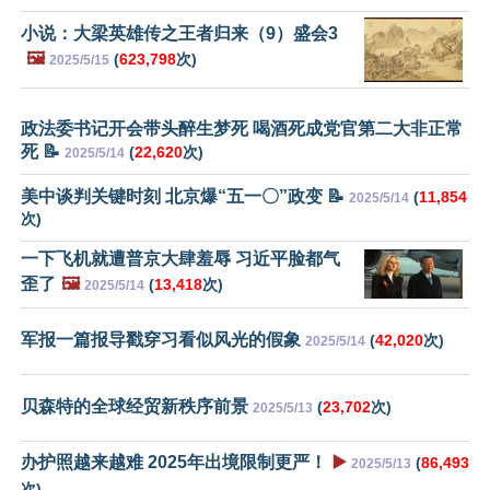
小说：大梁英雄传之王者归来（9）盛会3
🖼️
(
623,798
次)
2025/5/15
政法委书记开会带头醉生梦死 喝酒死成党官第二大非正常
死 📝
(
22,620
次)
2025/5/14
美中谈判关键时刻 北京爆“五一〇”政变 📝
(
11,854
2025/5/14
次)
一下飞机就遭普京大肆羞辱 习近平脸都气
歪了
🖼️
(
13,418
次)
2025/5/14
军报一篇报导戳穿习看似风光的假象
(
42,020
次)
2025/5/14
贝森特的全球经贸新秩序前景
(
23,702
次)
2025/5/13
办护照越来越难 2025年出境限制更严！
▶️
(
86,493
2025/5/13
次)