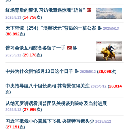
红场背后的警讯 习访俄遭遇惊魂“斩首”
🖼️
(
14,756
次)
2025/5/13
天下奇谭（254）“淡墨状元”背后的一桩公案 📝
2025/5/13
(
88,892
次)
普习会谈互相防备各留了一手
🖼️
📝
(
29,178
次)
2025/5/12
中共为什么惧怕5月13日这个日子 📝
(
26,096
次)
2025/5/12
中央指导组八个组长亮相 其背景值得关注
(
26,014
2025/5/12
次)
从纳瓦罗讲话看川普团队关税谈判策略及当前进展
(
27,966
次)
2025/5/12
习近平抵俄小心翼翼下飞机 央视特写镜头少
2025/5/12
(
27,151
次)