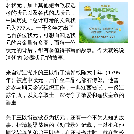
名状元，加上其他短命政权选
考的状元以及各代的武状元，
中国历史上总计可考的文武状
元为777人。一千多年才出了
七百多位状元，可想而知这状
元的含金量有多高，而每一位
状元的背后，都有著值得书写的故事。今天就说说
清朝的“淡墨状元”的故事。

来自浙江湖州的王以衔于清朝乾隆六十年（1795
年）被点中状元，后官至二品礼部右侍郎。他曾三
次参与顺天乡试组织工作，一典江西省试，一督江
苏学政，以文章取士，深得学子敬爱和嘉庆皇帝的
器重。

关于王以衔被钦点为状元，还有一个不为人知的故
事。据清朝梁恭辰的《劝戒录》记载，王以衔和他
同父异母的弟弟王以铻，在还是秀才时，就在学校