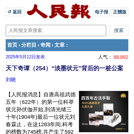
↺ 返回 
电子报
正體版
首页
分栏目
奇闻
文章
›
›
›
：
2025年5月12日
发表
人气：
88,892
天下奇谭（254）“淡墨状元”背后的一桩公案
刘晓
【人民报消息】自唐高祖武德
五年（622年）的第一位科举
状元孙伏伽开始,到清光绪三
十年(1904年)最后一位状元刘
春霖止，在这1283年间,科考
的榜数为745榜,共产生了592