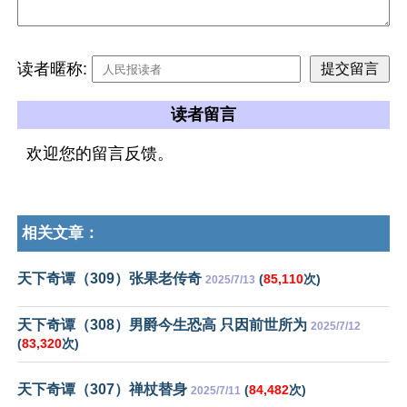
读者暱称:
读者留言
欢迎您的留言反馈。
相关文章：
天下奇谭（309）张果老传奇
(
85,110
次)
2025/7/13
天下奇谭（308）男爵今生恐高 只因前世所为
2025/7/12
(
83,320
次)
天下奇谭（307）禅杖替身
(
84,482
次)
2025/7/11