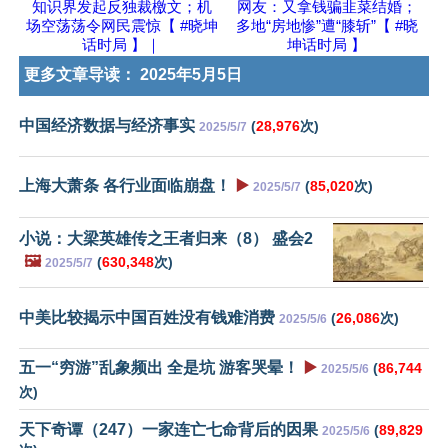
知识界发起反独裁檄文；机
网友：又拿钱骗韭菜结婚；
场空荡荡令网民震惊【 #晓坤
多地“房地惨”遭“膝斩”【 #晓
话时局 】｜
坤话时局 】
更多文章导读：
2025年5月5日
中国经济数据与经济事实
(
28,976
次)
2025/5/7
上海大萧条 各行业面临崩盘！
▶️
(
85,020
次)
2025/5/7
小说：大梁英雄传之王者归来（8） 盛会2
🖼️
(
630,348
次)
2025/5/7
中美比较揭示中国百姓没有钱难消费
(
26,086
次)
2025/5/6
五一“穷游”乱象频出 全是坑 游客哭晕！
▶️
(
86,744
2025/5/6
次)
天下奇谭（247）一家连亡七命背后的因果
(
89,829
2025/5/6