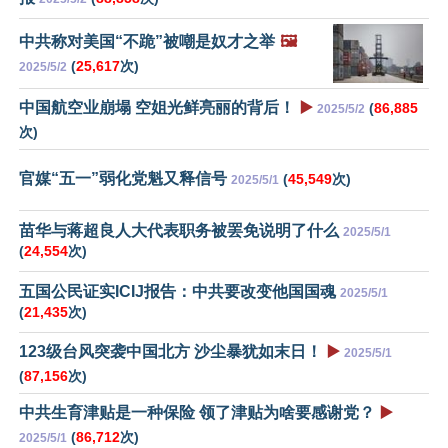
中共称对美国“不跪”被嘲是奴才之举
🖼️
(
25,617
次)
2025/5/2
中国航空业崩塌 空姐光鲜亮丽的背后！
▶️
(
86,885
2025/5/2
次)
官媒“五一”弱化党魁又释信号
(
45,549
次)
2025/5/1
苗华与蒋超良人大代表职务被罢免说明了什么
2025/5/1
(
24,554
次)
五国公民证实ICIJ报告：中共要改变他国国魂
2025/5/1
(
21,435
次)
123级台风突袭中国北方 沙尘暴犹如末日！
▶️
2025/5/1
(
87,156
次)
中共生育津贴是一种保险 领了津贴为啥要感谢党？
▶️
(
86,712
次)
2025/5/1