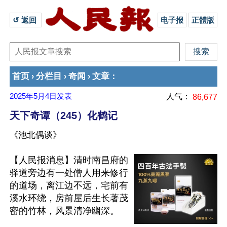
↺ 返回 
电子报
正體版
首页
分栏目
奇闻
文章
›
›
›
：
2025年5月4日
发表
人气：
86,677
天下奇谭（245）化鹤记
《池北偶谈》
【人民报消息】清时南昌府的
驿道旁边有一处僧人用来修行
的道场，离江边不远，宅前有
溪水环绕，房前屋后生长著茂
密的竹林，风景清净幽深。
