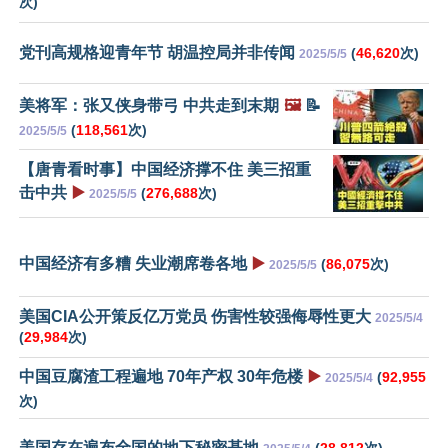
次)
党刊高规格迎青年节 胡温控局并非传闻
(
46,620
次)
2025/5/5
美将军：张又侠身带弓 中共走到末期
🖼️
📝
(
118,561
次)
2025/5/5
【唐青看时事】中国经济撑不住 美三招重
击中共
▶️
(
276,688
次)
2025/5/5
中国经济有多糟 失业潮席卷各地
▶️
(
86,075
次)
2025/5/5
美国CIA公开策反亿万党员 伤害性较强侮辱性更大
2025/5/4
(
29,984
次)
中国豆腐渣工程遍地 70年产权 30年危楼
▶️
(
92,955
2025/5/4
次)
美国存在遍布全国的地下秘密基地