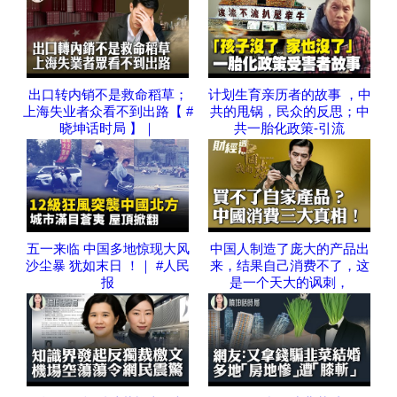
出口转内销不是救命稻草；
计划生育亲历者的故事 ，中
上海失业者众看不到出路【 #
共的甩锅，民众的反思；中
晓坤话时局 】｜
共一胎化政策-引流
五一来临 中国多地惊现大风
中国人制造了庞大的产品出
沙尘暴 犹如末日 ！｜ #人民
来，结果自己消费不了，这
报
是一个天大的讽刺，