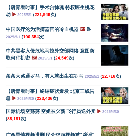
【唐青看时事】手术台惊魂 特权医生桃花
劫
▶️
(
221,949
次)
2025/5/1
中国医疗沦为活摘器官的冷血机器
🖼️
📝
(
100,354
次)
2025/5/1
中共黑客入侵危地马拉外交部网络 意图窃
取何种机密
🖼️
(
24,549
次)
2025/5/1
条条大路通罗马，有人就出生在罗马
(
22,716
次)
2025/5/1
【唐青看时事】终结症状爆发 北京三线告
急
▶️
(
223,436
次)
2025/4/30
国际机场空荡荡 空姐被欠薪 飞行员送外卖
▶️
2025/4/30
(
88,181
次)
广西旱情视频遭删 民众求雨视频被“辟谣”