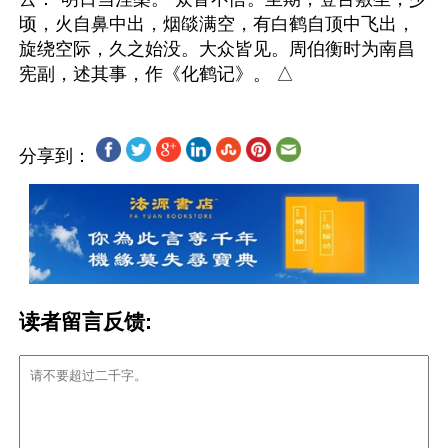
顷，火自鼻中出，烟燄满空，有白鹤自顶中飞出，
旋绕空际，久之始没。大众皆见。周伯衡时为南昌
分享到：
读者留言反馈: