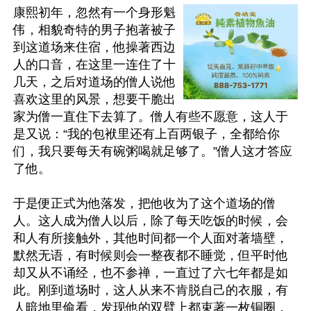
康熙初年，忽然有一个身形魁
伟，相貌奇特的男子抱著被子
到这道场来住宿，他操著西边
人的口音，在这里一连住了十
几天，之后对道场的僧人说他
喜欢这里的风景，想要干脆出
家为僧一直住下去算了。僧人有些不愿意，这人于
是又说：“我的包袱里还有上百两银子，全都给你
们，我只要每天有碗粥喝就足够了。”僧人这才答应
了他。

于是便正式为他落发，把他收为了这个道场的僧
人。这人成为僧人以后，除了每天吃饭的时候，会
和人有所接触外，其他时间都一个人面对著墙壁，
默然无语，有时候则会一整夜都不睡觉，但平时他
却又从不诵经，也不参禅，一直过了六七年都是如
此。刚到道场时，这人从来不肯脱自己的衣服，有
人暗地里偷看，发现他的双臂上都束著一枚铜圈，