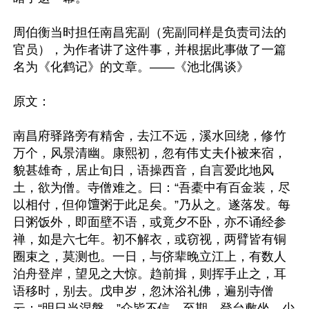
周伯衡当时担任南昌宪副（宪副同样是负责司法的
官员），为作者讲了这件事，并根据此事做了一篇
名为《化鹤记》的文章。——《池北偶谈》

原文：

南昌府驿路旁有精舍，去江不远，溪水回绕，修竹
万个，风景清幽。康熙初，忽有伟丈夫仆被来宿，
貌甚雄奇，居止旬日，语操西音，自言爱此地风
土，欲为僧。寺僧难之。曰：“吾橐中有百金装，尽
以相付，但仰𫗴粥于此足矣。”乃从之。遂落发。每
日粥饭外，即面壁不语，或竟夕不卧，亦不诵经参
禅，如是六七年。初不解衣，或窃视，两臂皆有铜
圈束之，莫测也。一日，与侪辈晚立江上，有数人
泊舟登岸，望见之大惊。趋前揖，则挥手止之，耳
语移时，别去。戊申岁，忽沐浴礼佛，遍别寺僧
云：“明日当涅槃。”众皆不信。至期，登台敷坐，少