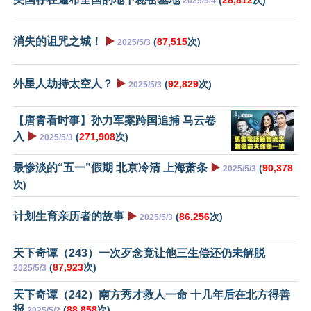
(
28,812
次)
2025/5/4
消失的诅咒之城！
▶️
(
87,515
次)
2025/5/3
外星人劫持太空人？
▶️
(
92,829
次)
2025/5/3
【唐青看时事】孙力军案跨国追捕 马云卷
入
▶️
(
271,908
次)
2025/5/3
最惨淡的“五一”假期 北京冷清 上海萧条
▶️
(
90,378
2025/5/3
次)
计划生育亲历者的故事
▶️
(
86,256
次)
2025/5/3
天下奇谭（243）一次歹念竟让他三生偿还仍未解脱
(
87,923
次)
2025/5/3
天下奇谭（242）南方秀才救人一命 十几年后在北方得善
报
(
88,858
次)
2025/5/2