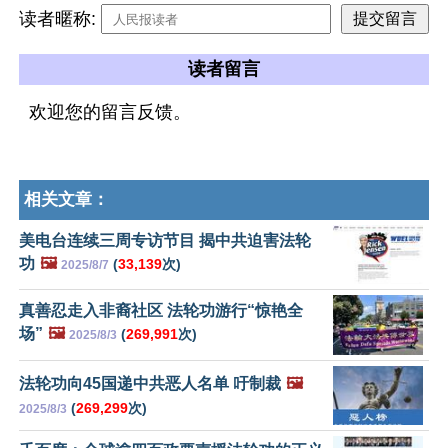
读者暱称:
读者留言
欢迎您的留言反馈。
相关文章：
美电台连续三周专访节目 揭中共迫害法轮
功
🖼️
(
33,139
次)
2025/8/7
真善忍走入非裔社区 法轮功游行“惊艳全
场”
🖼️
(
269,991
次)
2025/8/3
法轮功向45国递中共恶人名单 吁制裁
🖼️
(
269,299
次)
2025/8/3