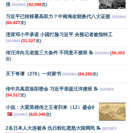
信
(
42,098
次)
2025/6/4
习近平已转移最高权力？中南海改朝换代八大证据
2025/6/4
(
60,827
次)
违背邓小平承诺 小国打脸习近平 央视记者被指特工
(
31,327
次)
2025/6/4
传汪洋向元老提三大条件 不同意不接班 📝
(
59,353
2025/6/4
次)
天下奇谭（276）一封家书
(
84,290
次)
2025/6/4
传中共高层洛阳密会 习近平亲提汪洋接班 📝
2025/6/4
(
54,517
次)
小说：大梁英雄传之王者归来（12）盛会6
🖼️
(
625,346
次)
2025/6/3
2名日本人大连被杀 仇日粉红惹怒大陆网民 📝
2025/6/3