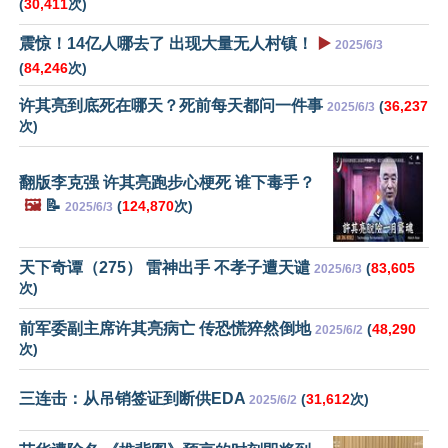
(
30,411
次)
震惊！14亿人哪去了 出现大量无人村镇！
▶️
2025/6/3
(
84,246
次)
许其亮到底死在哪天？死前每天都问一件事
(
36,237
2025/6/3
次)
翻版李克强 许其亮跑步心梗死 谁下毒手？
🖼️
📝
(
124,870
次)
2025/6/3
天下奇谭（275） 雷神出手 不孝子遭天谴
(
83,605
2025/6/3
次)
前军委副主席许其亮病亡 传恐慌猝然倒地
(
48,290
2025/6/2
次)
三连击：从吊销签证到断供EDA
(
31,612
次)
2025/6/2