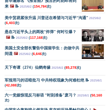
苗华遭除名 《推背图》预言的时刻即将到
来
🖼️
📝
(
154,784
次)
2025/6/2
美中贸易紧张升温 川普还在希望与习近平“沟通”
2025/6/2
(
6,403
次)
悬在习近平头上的两枚“炸弹” 何时引爆？
🖼️
📝
(
117,168
次)
2025/6/2
美国土安全部长警告中国留学生：勿做中共
间谍
🖼️
(
6,646
次)
2025/6/2
天下奇谭（274）仙鹤奇缘
(
85,278
次)
2025/6/2
军报用习的话暗批习 中共特权现象为何难杜绝 📝
2025/6/1
(
42,088
次)
六一党媒惊现反习标语 “时刻准备”废习？
(
50,160
2025/6/1
次)
中国车企靠欺骗占领市场 库存积压场景触目惊心！
▶️