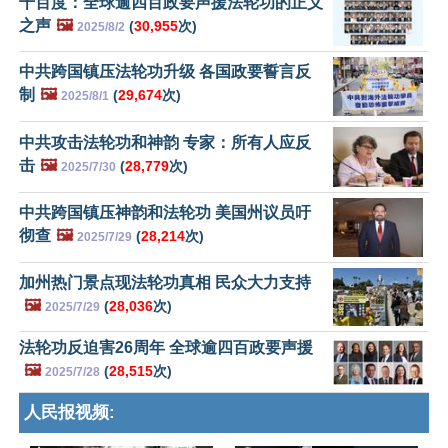
千百度：全球逾四百政要声援法轮功的正义
之声
🖼️
(
30,955
次)
2025/8/2
中共跨国镇压法轮功升级 各国政要誓言反
制
🖼️
(
29,674
次)
2025/8/1
中共攻击法轮功和神韵 专家：所有人应反
击
🖼️
(
28,779
次)
2025/7/30
中共跨国镇压神韵和法轮功 美国州议员吁
彻查
🖼️
(
28,214
次)
2025/7/29
加州热门景点现法轮功真相 民众大力支持
🖼️
(
28,036
次)
2025/7/29
法轮功反迫害26周年 全球逾四百政要声援
🖼️
(
28,515
次)
2025/7/28
人民报视频: