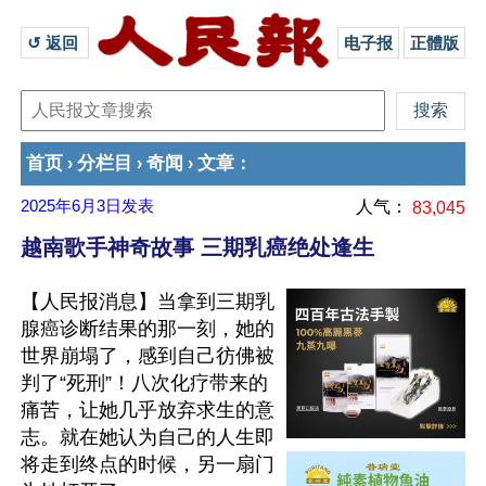
↺ 返回 
电子报
正體版
首页
分栏目
奇闻
文章
›
›
›
：
2025年6月3日
发表
人气：
83,045
越南歌手神奇故事 三期乳癌绝处逢生
【人民报消息】当拿到三期乳
腺癌诊断结果的那一刻，她的
世界崩塌了，感到自己彷佛被
判了“死刑”！八次化疗带来的
痛苦，让她几乎放弃求生的意
志。就在她认为自己的人生即
将走到终点的时候，另一扇门