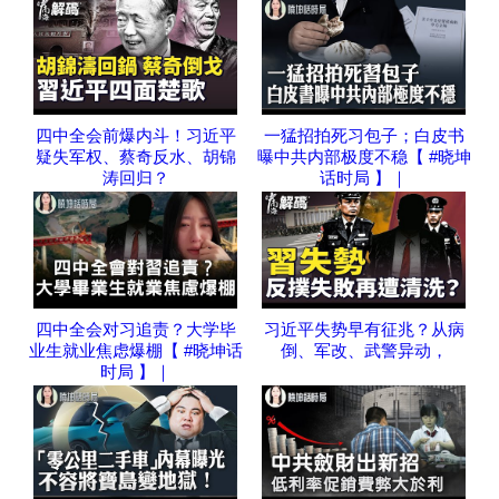
四中全会前爆内斗！习近平
一猛招拍死习包子；白皮书
疑失军权、蔡奇反水、胡锦
曝中共内部极度不稳【 #晓坤
涛回归？
话时局 】｜
四中全会对习追责？大学毕
习近平失势早有征兆？从病
业生就业焦虑爆棚【 #晓坤话
倒、军改、武警异动，
时局 】｜