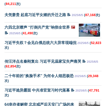
(
84,211
次)
夫凭妻贵 起底习近平女婿的升迁之路 📝
(
87,168
次)
2025/6/5
六四北京噤声 “打倒共产党”响彻全世界
🖼️
📝
(
41,490
次)
2025/6/5
习近平失权？会见白俄总统六大异常现端倪
(
52,823
2025/6/5
次)
传汪洋点名秦刚复出 习近平见温家宝失声痛哭 📝
2025/6/5
(
62,854
次)
二十年前的“换脸手术” 为何令人细思极恐
(
29,348
2025/6/5
次)
习近平诡异露面 中共准官宣习时代落幕 📝
(
47,791
2025/6/5
次)
64幸存者解密 北京戒严后天安门广场的来