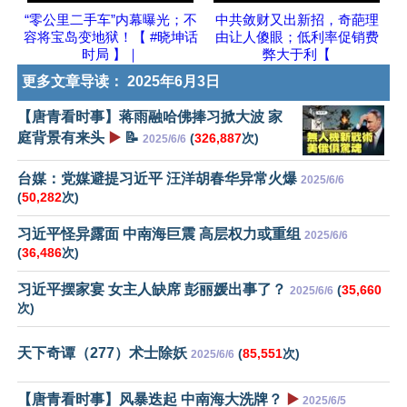
“零公里二手车”内幕曝光；不
中共敛财又出新招，奇葩理
容将宝岛变地狱！【 #晓坤话
由让人傻眼；低利率促销费
时局 】｜
弊大于利【
更多文章导读：
2025年6月3日
【唐青看时事】蒋雨融哈佛捧习掀大波 家
庭背景有来头
▶️
📝
(
326,887
次)
2025/6/6
台媒：党媒避提习近平 汪洋胡春华异常火爆
2025/6/6
(
50,282
次)
习近平怪异露面 中南海巨震 高层权力或重组
2025/6/6
(
36,486
次)
习近平摆家宴 女主人缺席 彭丽媛出事了？
(
35,660
2025/6/6
次)
天下奇谭（277）术士除妖
(
85,551
次)
2025/6/6
【唐青看时事】风暴迭起 中南海大洗牌？
▶️
2025/6/5