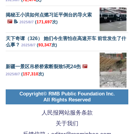
2025/8/7
揭秘王小洪如何点燃习近平倒台的导火索
🖼️
📝
(
171,697
次)
2025/8/7
天下奇谭（326） 她们今生害怕在高速开车 前世发生了什
么事？
(
93,347
次)
2025/8/7
新疆一景区吊桥桥索断裂致5死24伤
🖼️
(
157,310
次)
2025/8/7
Copyright© RMB Public Foundation Inc.
All Rights Reserved
人民报网站服务条款
关于我们