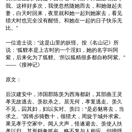
我。这样好多次，我便忽然随她而去，和她做起夫
妻，白天时回来，夜里就和她一起到她家去，看见
猎犬时也完全没有醒悟。和她在一起的日子快乐无
比。”

一位道士说：“这是山里的妖怪。按《名山记》所
说：‘狐貍本是上古时的一个淫妇，她的名字叫阿
紫，后来化为了狐貍。’所以狐精很多都自称阿紫。”
——《搜神记》

原文：

后汉建安中，沛国郡陈羡为西海都尉，其部曲王灵
孝无故逃去。羡欲杀之。居无何，孝复逃走。羡久
不见，囚其妇，妇以实对。羡曰：“是必魅将去，当
求之。”因将步骑数十，领猎犬，周旋于城外求索。
果见孝于空冢中。闻人犬声，怪遂避去。羡使人扶
孝以归，其形颇象狐矣。略不复与人相应，但啼呼