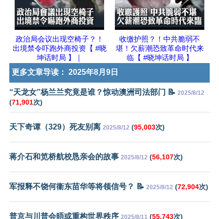
政治局会议出现空椅子？！
收缴护照？！中共脆弱不
出境禁令吓跑外商投资【 #晓
堪！欠薪潮恐致革命时代来
坤话时局 】｜
临【 #晓坤话时局 】
更多文章导读：
2025年8月9日
“天龙女”杨兰兰究竟是谁？惊动澳洲司法部门 📝
2025/8/12
(
71,901
次)
天下奇谭（329）死友别离
(
95,003
次)
2025/8/12
蒋介石和笕桥航校恳亲会的故事
(
56,107
次)
2025/8/12
军报释不饶何衞东苗华等将领信号？ 📝
(
72,904
次)
2025/8/12
普京与川普会晤或重构世界秩序
(
55,743
次)
2025/8/11