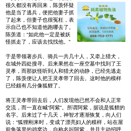
很久都没有再回来，陈羡怀疑
他是当了逃兵，便把他妻子抓
了起来，但妻子也很冤枉，表
示自己也不知道他跑哪去了。
陈羡道：“如此他一定是被妖
怪抓走了，应该去找找他。”

于是带领著步兵、骑兵一共几十人，又牵上猎犬，
在城外四处搜寻。后来果然在一座空墓中找到了王
灵孝，而那妖怪听到人和猎犬的动静，已经先逃走
了，陈羡便让人把王灵孝带了回去。这时他的模样
已经颇有几分像狐貍了。

将王灵孝带回去后，人们发现他已然不会和人正常
交流，而一直在喊“阿紫”。所谓阿紫，据说是狐貍的
名字。后来过了十几天，神智才逐渐恢复，向人们
说：“狐狸刚来时，变成了漂亮妇人的糢样，站在屋
前角落里的鸡窝边，自称名叫阿紫，并且主动招呼