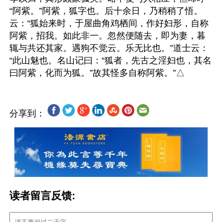
“阿紫。”阿紫，狐字也。后十余日，乃稍稍了悟。
云：“狐始来时，于屋曲角鸡栖间，作好妇形，自称
阿紫，招我。如此非一。忽然便随去，即为妻，暮
辄与共还其家。遇狗不觉云。乐无比也。”道士云：
“此山魅也。名山记曰：“狐者，先古之淫妇也，其名
分享到：
读者留言反馈: