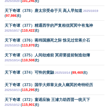
(
101,246
次)
2025/10/20
天下奇谭（378）唐太宗受命于天 高人早知道
2025/10/19
(
97,986
次)
天下奇谭（377）精通西学的严复相信冥冥中有鬼神
(
110,422
次)
2025/10/17
天下奇谭（376）蒋纬国濒死之际 惊见过世蒋介石
(
113,870
次)
2025/10/15
天下奇谭（375）人间劫难前 冥府要提前制造劫簿
(
110,508
次)
2025/10/14
天下奇谭（374）可怜的黄鼬
(
89,469
次)
2025/10/14
天下奇谭（373）国学大师章太炎入幽冥的奇特经历
(
115,295
次)
2025/10/13
天下奇谭（372）童谣应验 王濬力助西晋一统天下
(
115,901
次)
2025/10/12