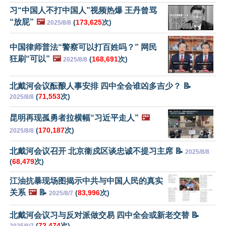
习“中国人不打中国人”视频热爆 王丹曾骂
“放屁”
🖼️
(
173,625
次)
2025/8/8
中国律师普法“警察可以打百姓吗？” 网民
狂刷“可以”
🖼️
(
168,691
次)
2025/8/8
北戴河会议酝酿人事安排 四中全会谁凶多吉少？ 📝
(
71,553
次)
2025/8/8
昆明再现孤勇者拉横幅“习近平走人”
🖼️
(
170,187
次)
2025/8/8
北戴河会议召开 北京衞戍区谈忠诚不提习主席 📝
2025/8/8
(
68,479
次)
江油抗暴现场图揭示中共与中国人民的真实
关系
🖼️
📝
(
83,996
次)
2025/8/7
北戴河会议习与反对派做交易 四中全会或新老交替 📝
(
72,474
次)