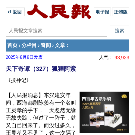
↺ 返回 
电子报
正體版
首页
分栏目
奇闻
文章
›
›
›
：
2025年8月8日
发表
人气：
93,923
天下奇谭（327）狐狸阿紫
《搜神记》
【人民报消息】东汉建安年
间，西海都尉陈羡有一个名叫
王灵孝的手下，一天忽然无缘
无故失踪，但过了一阵子，就
又自己回来了。而没过多久，
王灵孝又不见了，这一次隔了