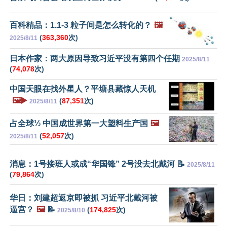
百科精品：1.1-3 粒子间是怎么转化的？
🖼️
(
363,360
次)
2025/8/11
日本作家：两大原因导致习近平没有第四个任期
2025/8/11
(
74,078
次)
中国天眼在找外星人？平塘县藏惊人天机
🖼️▶️
(
87,351
次)
2025/8/11
占全球⅓ 中国成世界第一大塑料生产国
🖼️
(
52,057
次)
2025/8/11
消息：1号接班人或成“华国锋” 2号没去北戴河 📝
2025/8/11
(
79,864
次)
华日：刘建超返京即被抓 习近平北戴河被
逼宫？
🖼️
📝
(
174,825
次)
2025/8/10