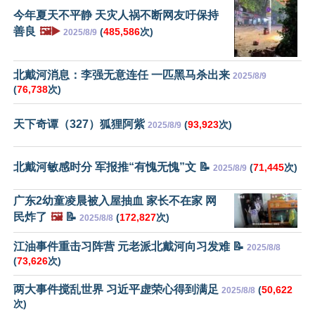
今年夏天不平静 天灾人祸不断网友吁保持
善良
🖼️▶️
(
485,586
次)
2025/8/9
北戴河消息：李强无意连任 一匹黑马杀出来
2025/8/9
(
76,738
次)
天下奇谭（327）狐狸阿紫
(
93,923
次)
2025/8/9
北戴河敏感时分 军报推“有愧无愧”文 📝
(
71,445
次)
2025/8/9
广东2幼童凌晨被入屋抽血 家长不在家 网
民炸了
🖼️
📝
(
172,827
次)
2025/8/8
江油事件重击习阵营 元老派北戴河向习发难 📝
2025/8/8
(
73,626
次)
两大事件搅乱世界 习近平虚荣心得到满足
(
50,622
2025/8/8
次)