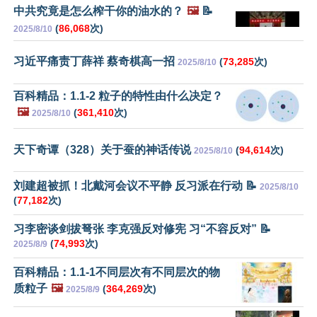
中共究竟是怎么榨干你的油水的？
🖼️
📝
(
86,068
次)
2025/8/10
习近平痛责丁薛祥 蔡奇棋高一招
(
73,285
次)
2025/8/10
百科精品：1.1-2 粒子的特性由什么决定？
🖼️
(
361,410
次)
2025/8/10
天下奇谭（328）关于蚕的神话传说
(
94,614
次)
2025/8/10
刘建超被抓！北戴河会议不平静 反习派在行动 📝
2025/8/10
(
77,182
次)
习李密谈剑拔弩张 李克强反对修宪 习“不容反对” 📝
(
74,993
次)
2025/8/9
百科精品：1.1-1不同层次有不同层次的物
质粒子
🖼️
(
364,269
次)
2025/8/9