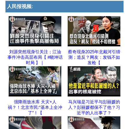
人民报视频:
刘源突然现身引关注；江油
蔡奇现身2025年北戴河引猜
事件冲击高层布局【 #晓坤话
测；造反？网友：发钱不如
时局 】｜
发枪【
强降雨放水库 天灾+人
马兴瑞是习近平与彭丽媛的
祸？！北京市民:“基本上全冲
人？彭丽媛都保不了他？习
了”！【
近平的人出事了？