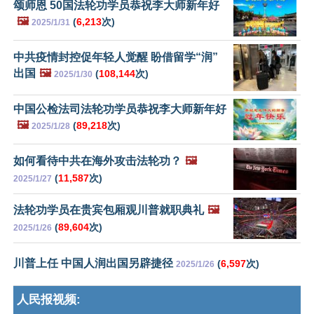
颂师恩 50国法轮功学员恭祝李大师新年好
🖼️
(
6,213
次)
2025/1/31
中共疫情封控促年轻人觉醒 盼借留学“润”
出国
🖼️
(
108,144
次)
2025/1/30
中国公检法司法轮功学员恭祝李大师新年好
🖼️
(
89,218
次)
2025/1/28
如何看待中共在海外攻击法轮功？
🖼️
(
11,587
次)
2025/1/27
法轮功学员在贵宾包厢观川普就职典礼
🖼️
(
89,604
次)
2025/1/26
川普上任 中国人润出国另辟捷径
(
6,597
次)
2025/1/26
人民报视频: