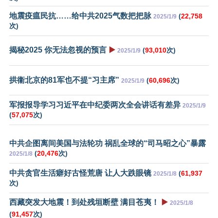
地震疫瘟民抗……给中共2025气数把把脉
(
22,758
2025/1/9
次)
揭秘2025 你无法忽视的预言
▶️
(
93,010
次)
2025/1/9
拱衞北京的81军也不提“习主席”
(
60,696
次)
2025/1/9
军报报导学习习近平在中纪委两次全会讲话有差异
2025/1/9
(
57,075
次)
中共企图离间美国与法轮功 祸乱全球的“司马昭之心”暴露
(
20,476
次)
2025/1/8
中共贪官生活癖好古怪荒唐 让人大跌眼镜
(
61,937
2025/1/8
次)
西藏突发大地震！到处残垣断壁 满目苍夷！
▶️
2025/1/8
(
91,457
次)