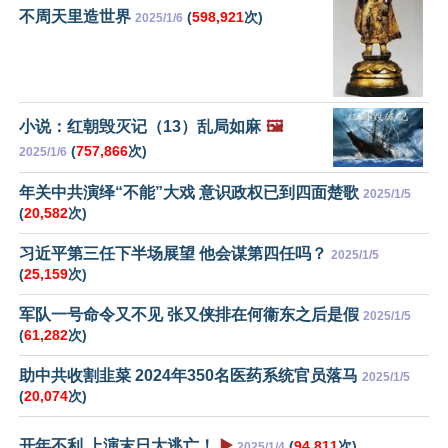
不周天里造世界
(
598,921
次)
2025/1/6
小说：红朝毁灭记（13）乱局如麻
🖼️
(
757,866
次)
2025/1/6
年关中共演绎“不能”大戏 意识政权已到四面楚歌
2025/1/5
(
20,582
次)
习近平第三任下半场展望 他会谋第四任吗？
2025/1/5
(
25,159
次)
军队一号命令又不见 张又侠排在何衞东之后是假
2025/1/5
(
61,282
次)
助中共收割韭菜 2024年350名医药系统官员落马
2025/1/5
(
20,074
次)
开年不利 上演末日大逃亡！
▶️
(
94,811
次)
2025/1/4