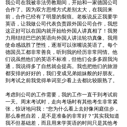
我公司在我被非法劳教期间，开始和一家德国公司
合作了。因为双方思维方式差别太大，在我回来
前，合作已经有了明显的裂痕。老板说反正我要学
英语，让我做公司代表负责跟外国公司合作，我想
这正好可以在国内就开始给外国人讲真相了！我努
力用结结巴巴的英语向外国人讲法轮功真像。我用
使命感战胜了堕性，逐渐可以张嘴说英语了。每个
德国员工都非常善良，听到我的经历非常同情。他
们说虽然他们的英语不标准，但他们会多多跟我沟
通，我说得多了自然就会提高。我也把他们的旅游
都安排的好好的，我们变成兄弟姐妹般的好朋友。
到考试之前我觉得单词至少看上去都比较眼熟了。

考虑到公司的工作需要，我的工作一直干到考试前
一天。周末考试时，走向考场时有其他考生非常紧
张，惊讶地问我：“您为什么看上去好像闲庭信步，
那么泰然自若，是不是准备的非常好？”其实我知道
我不但基础差，而且用来学英语的时间只是其他考