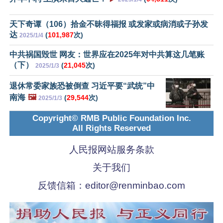
天下奇谭（106）拾金不昧得福报 或发家或病消或子孙发
达
(
101,987
次)
2025/1/4
中共祸国毁世 网友：世界应在2025年对中共算这几笔账
（下）
(
21,045
次)
2025/1/3
退休常委家族恐被倒查 习近平要“武统”中
南海
🖼️
(
29,544
次)
2025/1/3
Copyright© RMB Public Foundation Inc.
All Rights Reserved
人民报网站服务条款
关于我们
反馈信箱：
editor@renminbao.com