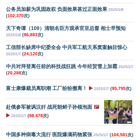
公务员加薪为巩固政权 负面效果甚过正面效果
2025/1/8
(
102,370
次)
天下奇谭（109）清朝名臣方观承官至总督 相士早预知
(
96,883
次)
2025/1/8
工信部长缺席中纪委全会 中共军工航天系窝案触目惊心
(
24,120
次)
2025/1/7
中共对拜登离任前的科技战狂跳 今年经贸雪上加霜
2025/1/7
(
20,288
次)
富士康爆裁员离职潮 工厂纷纷撤离！
▶️
(
95,795
次)
2025/1/7
赴俄参军被讽汉奸 战死朝鲜子孙领泡面
🖼️
▶️
(
98,478
次)
2025/1/7
中国多种病毒大流行 医院爆满药物紧张
(
104,581
次)
2025/1/7