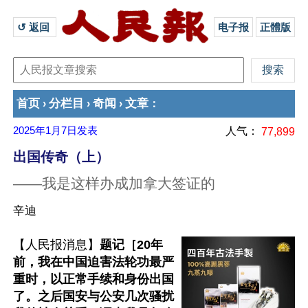
↺ 返回 
电子报
正體版
首页
分栏目
奇闻
文章
›
›
›
：
2025年1月7日
发表
人气：
77,899
出国传奇（上）
——我是这样办成加拿大签证的
辛迪
【人民报消息】
题记［20年
前，我在中国迫害法轮功最严
重时，以正常手续和身份出国
了。之后国安与公安几次骚扰