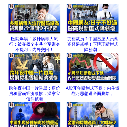
医院爆满！多种病毒大流
变相裁员？中国基层人员薪
行；被夺权？中共全军训令
资普遍减半！医院现断崖式
不提习；内外交困！
降薪潮；
跨年夜中国一片昏黑；房价
A股开年断崖式下跌；内斗激
房租雪崩经济凄惨；温家宝
烈习思想遭全面删除；
信件被曝