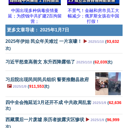
中国出现多种病毒疫情蔓
不景气！金融和房市员工大
延；为捞钱中共扩建2百拘留
幅减少；俄罗斯女孩在中国
营；
打假！
更多文章导读：
2025年1月7日
2025年伊始 民众年关难过 一片哀嚎！
▶️
(
93,632
2025/1/10
次)
习近平怒查高善文 东升西降露馅了
(
62,039
次)
2025/1/10
习后院出现民间民兵组织 誓要推翻县政府
🖼️
(
911,553
次)
2025/1/9
四中全会拖延近3月还开不成 中共政局乱套
(
62,636
2025/1/9
次)
西藏震后一片废墟 亲历者披露灾区惨状
▶️
(
96,999
2025/1/9
次)