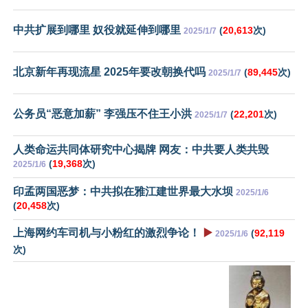
中共扩展到哪里 奴役就延伸到哪里
(
20,613
次)
2025/1/7
北京新年再现流星 2025年要改朝换代吗
(
89,445
次)
2025/1/7
公务员“恶意加薪” 李强压不住王小洪
(
22,201
次)
2025/1/7
人类命运共同体研究中心揭牌 网友：中共要人类共毁
(
19,368
次)
2025/1/6
印孟两国恶梦：中共拟在雅江建世界最大水坝
2025/1/6
(
20,458
次)
上海网约车司机与小粉红的激烈争论！
▶️
(
92,119
2025/1/6
次)