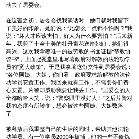
动去了居委会。

在迫害之初，居委会找我谈话时，她们就对我留下
了美好的印象。她们说：“她怎么一点都不怕啊？”我
说：“坏人才应该害怕，好人为什么要害怕？”后来新
年，我剪了十全十美的牡丹窗花送给她们，她们很
高兴。这次我拿著唯一的被劳教的书面证据“帮教协
议书”，上面冠冕堂皇地写著政府对解教的法轮功学
员的“宽大政策”。于是我拿著这份文件到居委会说：
“各位阿姨、大姐，你们看，政府要求给解教的法轮
功学员安置工作。我回来就有工作，不需要你们费
心安置。片警却威胁我要让我丢工作。”居委会的人
全都哈哈大笑，说：“警察眼里没好人！”之后片警对
我的态度有所转变，想必被这些阿姨、大姐数落
了。

被释放后我重整自己的生活的同时，帮助其他法轮
功学员。有一位学员2000年被捕，他的一些不修炼