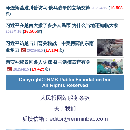
泽连斯基邀川普访乌 俄乌战争的立场交锋
(
16,598
2025/4/15
次)
习近平在越南大撒了多少人民币 为什么当地还如临大敌
(
16,505
次)
2025/4/15
习近平访越与川普关税战：中美博弈的东南
亚角力
🖼️
(
17,104
次)
2025/4/15
西安神秘景区多人失踪 疑与活摘器官有关
🖼️
(
19,425
次)
2025/4/15
Copyright© RMB Public Foundation Inc.
All Rights Reserved
人民报网站服务条款
关于我们
反馈信箱：
editor@renminbao.com