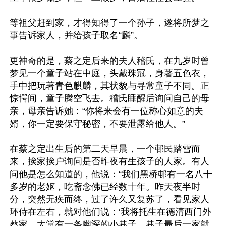
等祖父赶到家，才得知得了一个孙子，遂将所梦之
事告诉家人，并给孩子取名“麟”。

更神奇的是，蔡之定后来的夫人稽氏，在九岁时曾
梦见一个童子站在中庭，头戴珠冠，身著五色衣，
手中把玩著青色麒麟，其状貌与寻常童子不同。正
惊愕间，童子腾空飞去。稽氏睡醒后询问自己的母
亲，母亲告诉她：“你将来会有一位称心如意的夫
婿，你一定要保守秘密，不要泄露给他人。”

在蔡之定出生后的第二天早晨，一个邨民踏雪而
来，挨家挨户询问是否昨夜有生孩子的人家。有人
问他是怎么知道的，他说：“我们黑桥邨有一名八十
多岁的老妪，吃斋念佛已经数十年。昨天夜半时
分，突然无疾而终，过了许久又复苏了，看见家人
环侍在左右，就对他们说：‘我将托生在德清西门外
蔡家。大堂有一条幽深的小巷子，巷子最后一家就