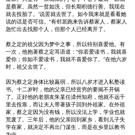
是蔡家。虽然一贫如洗，但长期积德行善。我现在
就去投胎了。’说罢就去世了。如今我来就是看看她
说的话是否可信。”有邻居跑来告诉蔡家人，蔡家人
急忙出去找那个人，但那个人已经离开了。

蔡之定的祖父因为梦中之事，所以特别喜爱他。有
一次，他抱著蔡之定耳语道：“你若爱读书，我就喜
爱你；你如不爱读书，我就不喜爱你了。”在他六岁
时，祖父去世了。

因为蔡之定身体比较羸弱，所以八岁才进入私塾读
书。十二岁时，他的父亲已经贫穷的要揭不开锅
了。正好他的老朋友朱某任滦州知府，他就不远千
里去投靠，而让夫人带著孩子回到外祖家。在外祖
家，蔡之定因为没有钱，所以没法上学，学业也就
荒废了。三年后，他的父亲回到家乡，看到儿子失
学在家，就决定不再出门谋生，而是在乡里以教书
为业。
