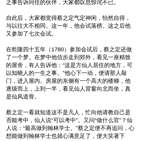
之事告诉同住的伙伴，大家都叹息惊诧不已。

自此后，大家都觉得蔡之定气定神闲，怡然自得，
与以往大不相同。这一年，他会试落榜。这之后他
又参加了七次会试。

在乾隆四十五年（1780）参加会试后，蔡之定还做
了一个梦。在梦中他信步走到郊外，看见一座精致
的屋舍，有人告诉他：“这是方仙人居住的地方，可
以知晓人的一生之事。”他心下一动，便请那人敲
门，进入屋内。房屋的东侧有一个高大的楼梯，他
逐级而上，上到一半，看见仙人背窗向北而坐，真
是仙风道骨。

蔡之定一看就知道这不是凡人，忙向他请教自己是
否能考中，仙人说“可以考中”。又问“做什么官”？仙
人说：“最高做到翰林学士。”蔡之定便不再追问，心
想能做到翰林学士也就心满意足了，便大笑著下