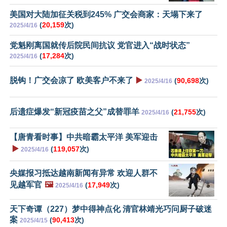
美国对大陆加征关税到245% 广交会商家：天塌下来了
(
20,159
次)
2025/4/16
党魁刚离国就传后院民间抗议 党官进入“战时状态”
(
17,284
次)
2025/4/16
脱钩！广交会凉了 欧美客户不来了
▶️
(
90,698
次)
2025/4/16
后遗症爆发“新冠疫苗之父”成替罪羊
(
21,755
次)
2025/4/16
【唐青看时事】中共暗霸太平洋 美军迎击
▶️
(
119,057
次)
2025/4/16
央媒报习抵达越南新闻有异常 欢迎人群不
见越军官
🖼️
(
17,949
次)
2025/4/16
天下奇谭（227）梦中得神点化 清官林靖光巧问厨子破迷
案
(
90,413
次)
2025/4/15