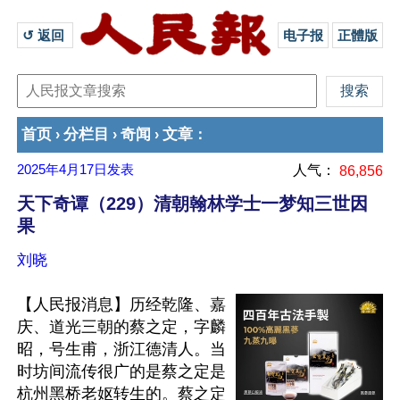
↺ 返回 
电子报
正體版
首页
分栏目
奇闻
文章
›
›
›
：
2025年4月17日
发表
人气：
86,856
天下奇谭（229）清朝翰林学士一梦知三世因
果
刘晓
【人民报消息】历经乾隆、嘉
庆、道光三朝的蔡之定，字麟
昭，号生甫，浙江德清人。当
时坊间流传很广的是蔡之定是
杭州黑桥老妪转生的。蔡之定