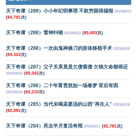
天下奇谭（289）小小年纪明事理 不欺穷困得福报
2025/6/23
(
84,781
次)
天下奇谭（288）雷神纠错
(
85,493
次)
2025/6/22
天下奇谭（288）一次由鬼神操刀的肢体移植手术
2025/6/20
(
84,322
次)
天下奇谭（287）父子关系竟是欠债索债 欠钱欠命都得还
(
85,342
次)
2025/6/19
天下奇谭（286）二十年富贵犹如一场春梦 背后有因
(
82,210
次)
2025/6/19
天下奇谭（285）当代未喝孟婆汤的山西“再生人”
2025/6/18
(
82,091
次)
天下奇谭（284）死去半月复活奇闻
(
82,781
次)
2025/6/17