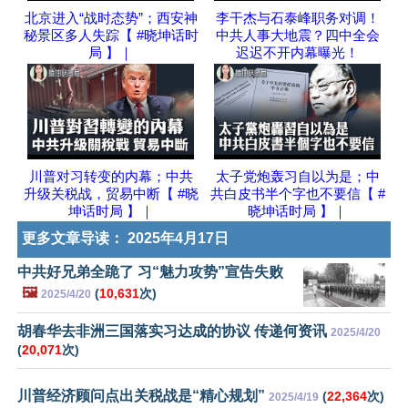
北京进入“战时态势”；西安神
李干杰与石泰峰职务对调！
秘景区多人失踪【 #晓坤话时
中共人事大地震？四中全会
局 】｜
迟迟不开内幕曝光！
川普对习转变的内幕；中共
太子党炮轰习自以为是；中
升级关税战，贸易中断【 #晓
共白皮书半个字也不要信【 #
坤话时局 】｜
晓坤话时局 】｜
更多文章导读：
2025年4月17日
中共好兄弟全跪了 习“魅力攻势”宣告失败
🖼️
(
10,631
次)
2025/4/20
胡春华去非洲三国落实习达成的协议 传递何资讯
2025/4/20
(
20,071
次)
川普经济顾问点出关税战是“精心规划”
(
22,364
次)
2025/4/19