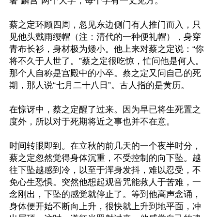
著“麟宫”两个大字，每个字有一丈见方。

蔡之定环顾四周，忽见东边侧门有人推门而入，只
见他头戴雨缨帽（注：清代的一种便礼帽），身穿
青布长衫，身材极为矮小。他上来对蔡之定说：“你
将不久于人世了。”蔡之定很吃惊，忙问他是何人。
那个人自称是宫殿中的小卒。蔡之定又问自己的死
期，那人说“七月二十八日”。古人指的是黄历。

在惊讶中，蔡之定醒了过来。因为早已将生死置之
度外，所以对于死期将近之事也并不在意。

时间转眼即到。在立秋的前几天的一个夜半时分，
蔡之定忽然觉得身体沉重，不受控制的向下坠。越
往下坠越感到冷，以至于浑身发抖，难以忍受，不
免心生恐惧。突然他想起观音咒能救人于苦难，一
念刚出，下坠的感觉就停止了。等到他高声念诵，
身体便开始不断向上升，很快就上升到地平面，冲