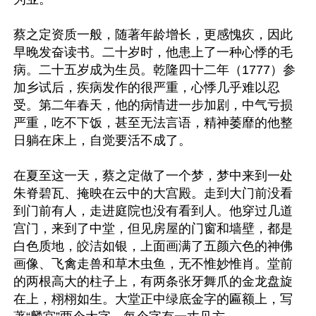
蔡之定资质一般，随著年龄增长，更感愧疚，因此
早晚发奋读书。二十岁时，他患上了一种心悸的毛
病。二十五岁成为生员。乾隆四十二年（1777）参
加乡试后，疾病发作的很严重，心悸几乎难以忍
受。第二年春天，他的病情进一步加剧，中气亏损
严重，吃不下饭，甚至无法言语，精神萎靡的他整
日躺在床上，自觉要活不成了。

在夏至这一天，蔡之定做了一个梦，梦中来到一处
朱脊碧瓦、掩映在云中的大宫殿。走到大门前没看
到门前有人，走进庭院也没有看到人。他穿过几道
宫门，来到了中堂，但见房屋的门窗和墙壁，都是
白色质地，皎洁如银，上面画满了五颜六色的神佛
画像、飞禽走兽和草木虫鱼，无不惟妙惟肖。堂前
的两根高大的柱子上，有两条张牙舞爪的金龙盘旋
在上，栩栩如生。大堂正中绿底金字的匾额上，写