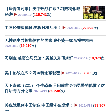
【唐青看时事】美中热战在即？习照稿念藏
秘密
▶️
(
135,743
次)
2025/4/19
中国经济极糟糕 老板只求活著！
▶️
(
90,868
次)
2025/4/19
无神论中共拥抱信神的国家 狼外婆一家亲祸害未来
(
19,210
次)
2025/4/19
习刚走 越南立马变脸：美越关系“独特”
(
10,379
次)
2025/4/19
美中热战在即？习照稿念藏秘密
▶️
(
87,785
次)
2025/4/19
天下奇谭（231） 今生恐高 只因前世身为男爵的他做了这
件后悔万分之事
(
89,538
次)
2025/4/19
关税战重创中国制造 中国经济在崩塌！
▶️
(
93,307
2025/4/18