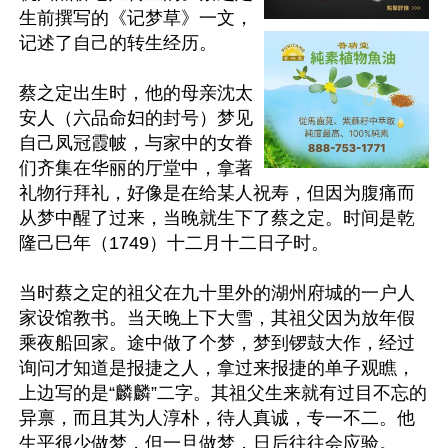
生前撰写的《记梦草》一文，
记述了自己的转生经历。

蔡之定出生时，他的母亲沈太
安人（六品命妇的封号）梦见
自己凤冠霞帔，与家中的女眷
们齐集在华丽的厅堂中，拿著
礼物行拜礼，好像是在给某人祝寿，但因为腹痛而
从梦中醒了过来，当晚就生下了蔡之定。时间是乾
隆己巳年（1749）十二月十二日子时。

当时蔡之定的祖父在九十里外的湖州府城的一户人
家设馆教书。当天晚上下大雪，其祖父因为放年假
乘夜船回家。途中做了个梦，梦到锣鼓大作，经过
询问才知道是报捷之人，拿过来报捷的单子观瞧，
上边写的是“麟麟”二字。其祖父生来就有过目不忘的
异禀，而且其为人淳朴，待人真诚，专一不二。他
生平很少做梦，但一旦做梦，日后往往会应验。
