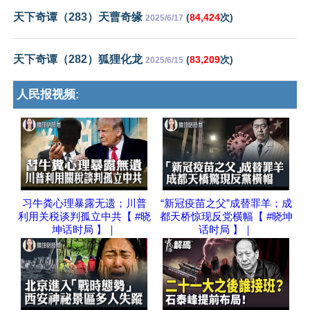
天下奇谭（283）天曹奇缘
(
84,424
次)
2025/6/17
天下奇谭（282）狐狸化龙
(
83,209
次)
2025/6/15
人民报视频:
习牛粪心理暴露无遗；川普
“新冠疫苗之父”成替罪羊；成
利用关税谈判孤立中共【 #晓
都天桥惊现反党横幅【 #晓坤
坤话时局 】｜
话时局 】｜