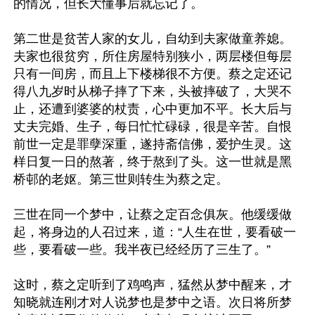
的情况，但长大懂事后就忘记了。

第二世是贫苦人家的女儿，自幼到夫家做童养媳。
夫家也很贫穷，所住房屋特别狭小，两层楼但每层
只有一间房，而且上下楼梯很不方便。蔡之定还记
得八九岁时从梯子摔了下来，头被摔破了，大哭不
止，还遭到婆婆的杖责，心中更加不平。长大后与
丈夫完婚、生子，每日忙忙碌碌，很是辛苦。自恨
前世一定是罪孽深重，遂持斋信佛，爱护生灵。这
样日复一日的熬著，终于熬到了头。这一世就是黑
桥邨的老妪。第三世则转生为蔡之定。

三世在同一个梦中，让蔡之定百念俱灰。他缓缓做
起，将身边的人召过来，道：“人生在世，要看破一
些，要看破一些。我半夜已经经历了三生了。”

这时，蔡之定听到了鸡鸣声，猛然从梦中醒来，才
知晓就连刚才对人说梦也是梦中之语。次日将所梦