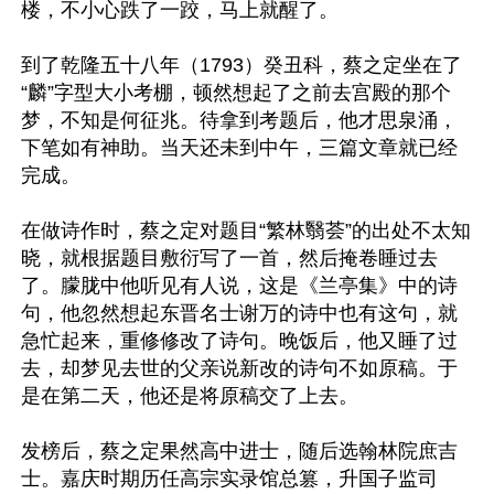
楼，不小心跌了一跤，马上就醒了。

到了乾隆五十八年（1793）癸丑科，蔡之定坐在了
“麟”字型大小考棚，顿然想起了之前去宫殿的那个
梦，不知是何征兆。待拿到考题后，他才思泉涌，
下笔如有神助。当天还未到中午，三篇文章就已经
完成。

在做诗作时，蔡之定对题目“繁林翳荟”的出处不太知
晓，就根据题目敷衍写了一首，然后掩卷睡过去
了。朦胧中他听见有人说，这是《兰亭集》中的诗
句，他忽然想起东晋名士谢万的诗中也有这句，就
急忙起来，重修修改了诗句。晚饭后，他又睡了过
去，却梦见去世的父亲说新改的诗句不如原稿。于
是在第二天，他还是将原稿交了上去。

发榜后，蔡之定果然高中进士，随后选翰林院庶吉
士。嘉庆时期历任高宗实录馆总篡，升国子监司