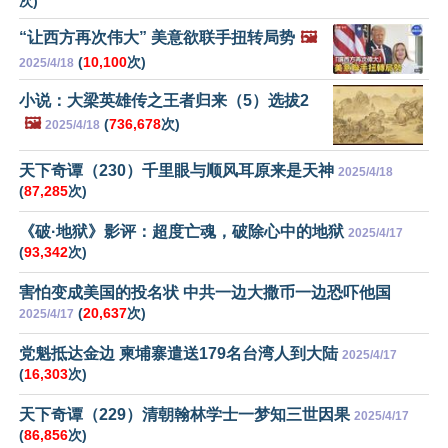
次)
“让西方再次伟大” 美意欲联手扭转局势
🖼️
(
10,100
次)
2025/4/18
小说：大梁英雄传之王者归来（5）选拔2
🖼️
(
736,678
次)
2025/4/18
天下奇谭（230）千里眼与顺风耳原来是天神
2025/4/18
(
87,285
次)
《破·地狱》影评：超度亡魂，破除心中的地狱
2025/4/17
(
93,342
次)
害怕变成美国的投名状 中共一边大撒币一边恐吓他国
(
20,637
次)
2025/4/17
党魁抵达金边 柬埔寨遣送179名台湾人到大陆
2025/4/17
(
16,303
次)
天下奇谭（229）清朝翰林学士一梦知三世因果
2025/4/17
(
86,856
次)