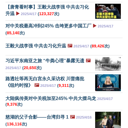
【唐青看时事】王毅大战李强 中共去习化
升温
▶️
(
123,327
次)
2025/4/17
对中关税最高冲到245% 击垮更多中国工厂
▶️
2025/4/17
(
85,140
次)
王毅大战李强 中共去习化升温
🖼️
(
89,426
次)
2025/4/17
习近平东南亚之旅 “牛粪心理”暴露无遗
🖼️
(
20,650
次)
2025/4/17
路透社等再无白宫永久采访权 川普痛批
《纽约时报》
🖼️
(
9,311
次)
2025/4/17
大陆疯传美对中关税加至245% 中共大摆乌龙
2025/4/17
(
9,376
次)
慈湖的父子合影——台湾归寻 1
🖼️
2025/4/16
(
136,116
次)