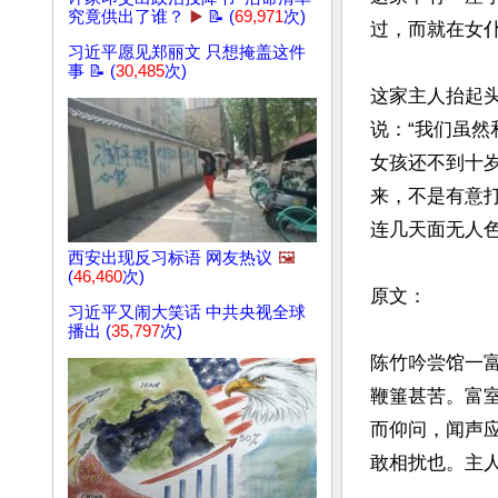
究竟供出了谁？
▶️
📝 (
69,971
次)
过，而就在女仆
习近平愿见郑丽文 只想掩盖这件
事 📝 (
30,485
次)
这家主人抬起
说：“我们虽
女孩还不到十
来，不是有意
连几天面无人色
西安出现反习标语 网友热议
🖼️
(
46,460
次)
原文：

习近平又闹大笑话 中共央视全球
播出 (
35,797
次)
陈竹吟尝馆一
鞭箠甚苦。富
而仰问，闻声
敢相扰也。主
文章网址: http://w