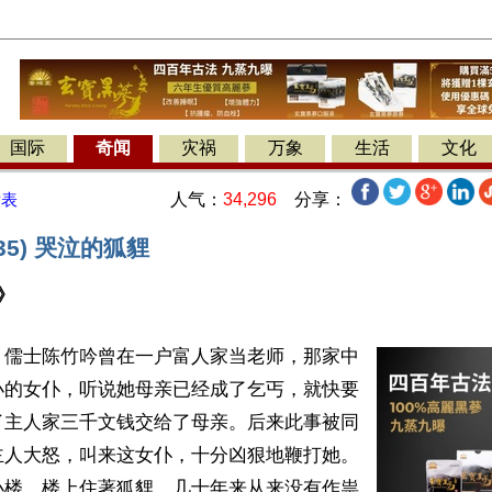
国际
奇闻
灾祸
万象
生活
文化
人气：
34,296
分享：
发表
35) 哭泣的狐貍
》
】儒士陈竹吟曾在一户富人家当老师，那家中
小的女仆，听说她母亲已经成了乞丐，就快要
了主人家三千文钱交给了母亲。后来此事被同
主人大怒，叫来这女仆，十分凶狠地鞭打她。
小楼，楼上住著狐貍，几十年来从来没有作祟