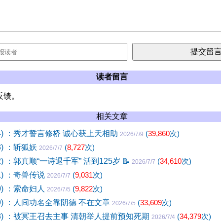
读者留言
反馈。
相关文章
04) ：秀才誓言修桥 诚心获上天相助
(
39,860
次)
2026/7/9
3) ：斩狐妖
(
8,727
次)
2026/7/7
2) ：郭真顺“一诗退千军” 活到125岁
📝
(
34,610
次)
2026/7/7
1) ：奇兽传说
(
9,031
次)
2026/7/7
0) ：索命妇人
(
9,822
次)
2026/7/5
99) ：人间功名全靠阴德 不在文章
(
33,609
次)
2026/7/5
98) ：被冥王召去主事 清朝举人提前预知死期
(
34,379
次)
2026/7/4