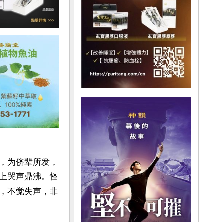
，为侪辈所发，
上哭声鼎沸。怪
，不觉失声，非