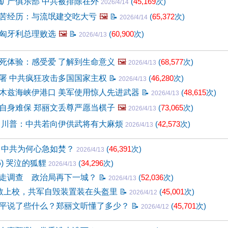
矿产俱乐部 中共被排除在外
(
45,169
次)
2026/4/14
苦经历：与流氓建交吃大亏
🖼️
📝
(
65,372
次)
2026/4/14
匈牙利总理败选
🖼️
📝
(
60,900
次)
2026/4/13
死体验：感受爱 了解到生命意义
🖼️
(
68,577
次)
2026/4/13
署 中共疯狂攻击多国国家主权
📝
(
46,280
次)
2026/4/13
木兹海峡伊港口 美军使用惊人先进武器
📝
(
48,615
次)
2026/4/13
自身难保 郑丽文丢尊严愿当棋子
🖼️
(
73,065
次)
2026/4/13
 川普：中共若向伊供武将有大麻烦
(
42,573
次)
2026/4/13
 中共为何心急如焚？
(
46,391
次)
2026/4/13
5) 哭泣的狐貍
(
34,296
次)
2026/4/13
走调查 政治局再下一城？
📝
(
52,036
次)
2026/4/13
救上校，共军自毁装置装在头盔里
📝
(
45,001
次)
2026/4/12
平说了些什么？郑丽文听懂了多少？
📝
(
45,701
次)
2026/4/12