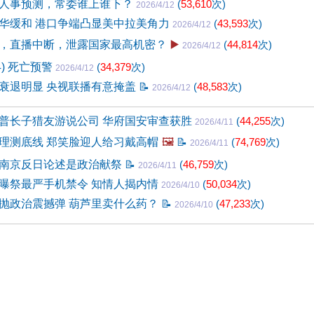
人事预测，常委谁上谁下？
(
53,610
次)
2026/4/12
华缓和 港口争端凸显美中拉美角力
(
43,593
次)
2026/4/12
，直播中断，泄露国家最高机密？
▶️
(
44,814
次)
2026/4/12
4) 死亡预警
(
34,379
次)
2026/4/12
衰退明显 央视联播有意掩盖
📝
(
48,583
次)
2026/4/12
普长子猎友游说公司 华府国安审查获胜
(
44,255
次)
2026/4/11
理测底线 郑笑脸迎人给习戴高帽
🖼️
📝
(
74,769
次)
2026/4/11
南京反日论述是政治献祭
📝
(
46,759
次)
2026/4/11
曝祭最严手机禁令 知情人揭内情
(
50,034
次)
2026/4/10
抛政治震撼弹 葫芦里卖什么药？
📝
(
47,233
次)
2026/4/10