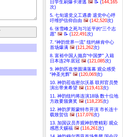
日学生刷爆卡潜逃
🖼️
📝 (
144,165
次)
5. 七旬退党义工遇袭 退党中心呼
吁维护信仰自由
🖼️
(
142,520
次)
6. 张雪峰之死与习近平的“三个志
愿”
🖼️
📝 (
122,491
次)
7. “神韵世界一流” 纽约林肯中心
首场爆满
🖼️
(
121,262
次)
8. 富裕中国人抛弃“中国梦” 入籍
日本连2年居冠
🖼️
(
121,085
次)
9. 神韵匹兹堡圆满落幕 观众感受
“神圣光辉”
🖼️
(
120,069
次)
10. 神韵莅临密尔沃基 联邦官员赞
演出带来希望
🖼️
(
119,413
次)
11. 神韵纽约将连演18场 数十位地
方政要颁褒奖
🖼️
(
118,235
次)
12. 神韵罗斯蒙特市开演 市长连十
载致贺信
🖼️
(
117,076
次)
13. 加国议员齐观神韵赞精彩 观众
感恩天赐福
🖼️
(
116,261
次)
14. 神韵穆尔西亚首场售罄 国会议