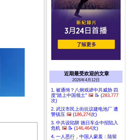
近期最受欢迎的文章
2026年4月12日
1. 被通缉？八炯戏谑中共威胁 四
度“踏上中国领土”
🖼️
📝 (
283,777
次)
2. 武汉市民上街抗议建电池厂 遭
警镇压
🖼️
(
186,274
次)
3. 中共设陷阱 德日车企中招陷入
危机
🖼️
📝 (
146,464
次)
4. 一人恶行，中国人蒙羞：陆留