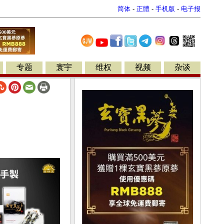
简体
-
正體
-
手机版
-
电子报
专题
寰宇
维权
视频
杂谈