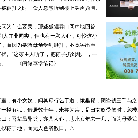
被鞭打之时，众人忽然听到楼上哭声鼎沸。

头问为什么要哭，那些狐貍异口同声地回答
然和人并非同类，但也有一颗人心，可怜这小
岁，而因为要救母亲受到鞭打，不觉哭出声
打扰。”这家主人听了，把鞭子扔到地上，一
。——《阅微草堂笔记》

富室，有小女奴，闻其母行乞于道，饿垂毙，阴盗钱三千与之
室一楼有狐，借居数十年，未尝为祟，是日女奴受鞭时，忽楼
应曰：吾辈虽异类，亦具人心，悲此女年未十几，而为母受箠
人投鞭于地，面无人色者数日。△
ww.renminbao.com/rmb/articles/2026/4/13/94845.html