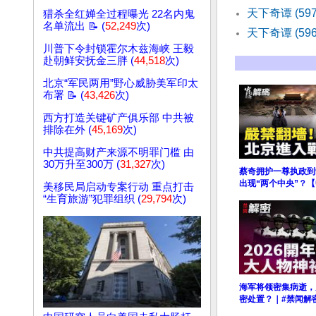
天下奇谭 (5
猎杀全红婵全过程曝光 22名内鬼
名单流出 📝 (
52,249
次)
天下奇谭 (59
川普下令封锁霍尔木兹海峡 王毅
赴朝鲜安抚金三胖 (
44,518
次)
北京“军民两用”野心威胁美军印太
布署 📝 (
43,426
次)
西方打造关键矿产俱乐部 中共被
排除在外 (
45,169
次)
中共提高财产来源不明罪门槛 由
30万升至300万 (
31,327
次)
蔡奇拥护一尊执政到
出现“两个中央”？
美移民局启动专案行动 重点打击
“生育旅游”犯罪组织 (
29,794
次)
海军将领密集病逝，
密处置？｜#禁闻解