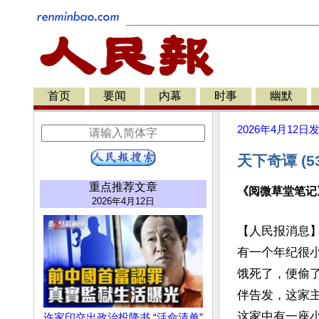
首页
要闻
内幕
时事
幽默
2026年4月12日
天下奇谭 (5
重点推荐文章
《阅微草堂笔记
2026年4月12日
【人民报消息
有一个年纪很
饿死了，便偷
伴告发，这家
这家中有一座
许家印交出政治投降书 “活命清单”