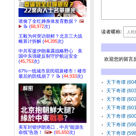
谁偷了全红婵身体发育数据？
🖼️
▶️
📝 (
68,972
次)
读者暱称:
王毅为何突访朝鲜？北京三大战
略算计拆解 (
44,395
次)
中共军援伊朗暴露战略野心 美
国中东强硬反制守护航运安全
欢迎您的留言
(
45,753
次)
67%一线城市居民唱衰楼市！楼市
最后的防线崩了？ 📝 (
44,933
次)
天下奇谭 (6
天下奇谭 (60
天下奇谭 (60
天下奇谭 (60
天下奇谭 (60
天下奇谭 (5
美军封锁伊朗港口，中共“能源生
命线”告急！
🖼️▶️
(
65,650
次)
天下奇谭 (5