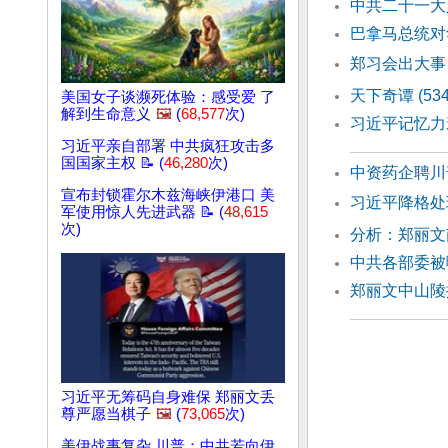
中共二十一大
巴拿马总统对
郑习会出大事
天下奇谭 (53
美国女子谈濒死体验：感受爱 了
解到生命意义
🖼️
(
68,577
次)
习近平记忆力
习近平亲自部署 中共疯狂攻击多
国国家主权 📝 (
46,280
次)
中资药企聘川
宣布封锁霍尔木兹海峡伊港口 美
习近平降格处
军使用惊人先进武器 📝 (
48,615
次)
分析：郑丽文
中共各部委被
郑丽文中山陵
习近平无筹码自身难保 郑丽文丢
尊严愿当棋子
🖼️
(
73,065
次)
美伊战事复杂 川普：中共若向伊