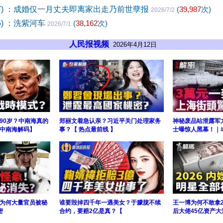
97) ：成婚仅一月丈夫即离家出走乃前世孽报
(
39,987
次)
2026/7/2
6) ：洗紫河车
(
38,162
次)
2026/7/1
人民报视频
2026年4月12日
90岁？中南海真的
郑丽文着急认亲？习近平关门处理家务
神秘废品站泄露军
【中南海解码】
事？【 热点最前线 】
士曝惊人黑幕！｜
为何大量官员被秘
谁要毁掉四千年一遇美女？于朦胧不续
王一博为何不敢拿2
密
合约，要赔2亿是真？【
后大佬45亿资产大