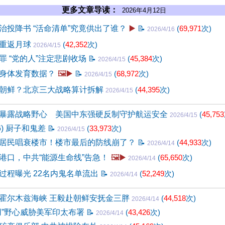
更多文章导读：
2026年4月12日
治投降书 “活命清单”究竟供出了谁？
▶️
📝
(
69,971
次)
2026/4/16
到重返月球
(
42,352
次)
2026/4/15
罪 “党的人”注定悲剧收场
📝
(
45,384
次)
2026/4/15
身体发育数据？
🖼️▶️
📝
(
68,972
次)
2026/4/15
朝鲜？北京三大战略算计拆解
(
44,395
次)
2026/4/15
暴露战略野心 美国中东强硬反制守护航运安全
(
45,753
2026/4/15
6) 厨子和鬼差
📝
(
33,973
次)
2026/4/15
市居民唱衰楼市！楼市最后的防线崩了？
📝
(
44,933
次)
2026/4/14
港口，中共“能源生命线”告急！
🖼️▶️
(
65,650
次)
2026/4/14
过程曝光 22名内鬼名单流出
📝
(
52,249
次)
2026/4/14
霍尔木兹海峡 王毅赴朝鲜安抚金三胖
(
44,518
次)
2026/4/14
用”野心威胁美军印太布署
📝
(
43,426
次)
2026/4/14