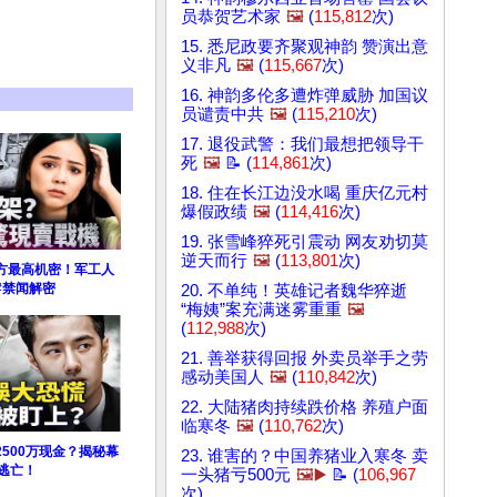
员恭贺艺术家
🖼️
(
115,812
次)
15. 悉尼政要齐聚观神韵 赞演出意
义非凡
🖼️
(
115,667
次)
16. 神韵多伦多遭炸弹威胁 加国议
员谴责中共
🖼️
(
115,210
次)
17. 退役武警：我们最想把领导干
死
🖼️
📝 (
114,861
次)
18. 住在长江边没水喝 重庆亿元村
爆假政绩
🖼️
(
114,416
次)
19. 张雪峰猝死引震动 网友劝切莫
逆天而行
🖼️
(
113,801
次)
方最高机密！军工人
#禁闻解密
20. 不单纯！英雄记者魏华猝逝
“梅姨”案充满迷雾重重
🖼️
(
112,988
次)
21. 善举获得回报 外卖员举手之劳
感动美国人
🖼️
(
110,842
次)
22. 大陆猪肉持续跌价格 养殖户面
临寒冬
🖼️
(
110,762
次)
500万现金？揭秘幕
23. 谁害的？中国养猪业入寒冬 卖
逃亡！
一头猪亏500元
🖼️▶️
📝 (
106,967
次)