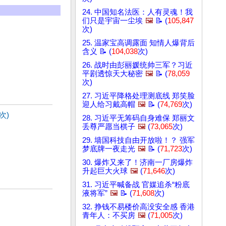
24. 中国知名法医：人有灵魂！我
们只是宇宙一尘埃
🖼️
📝 (
105,847
次)
25. 温家宝高调露面 知情人爆背后
含义 📝 (
104,038
次)
26. 战时由彭丽媛统帅三军？习近
平剧透惊天大秘密
🖼️
📝 (
78,059
次)
27. 习近平降格处理测底线 郑笑脸
迎人给习戴高帽
🖼️
📝 (
74,769
次)
次)
28. 习近平无筹码自身难保 郑丽文
丢尊严愿当棋子
🖼️
(
73,065
次)
29. 墙国科技自由开放啦！？ 强军
梦底牌一夜走光
🖼️
📝 (
71,723
次)
30. 爆炸又来了！济南一厂房爆炸
升起巨大火球
🖼️
(
71,646
次)
31. 习近平喊备战 官媒追杀“粉底
液将军”
🖼️
📝 (
71,608
次)
32. 挣钱不易楼价高没安全感 香港
青年人：不买房
🖼️
(
71,005
次)