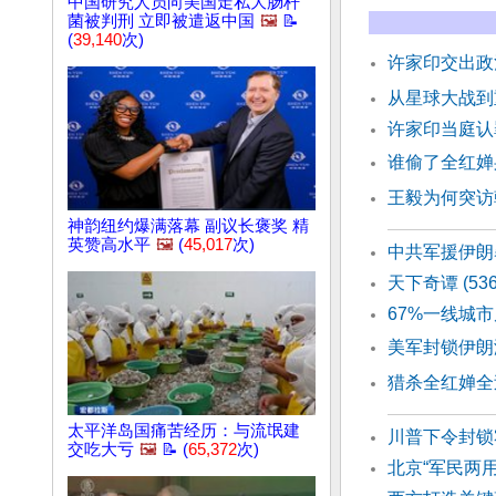
中国研究人员向美国走私大肠杆
菌被判刑 立即被遣返中国
🖼️
📝
(
39,140
次)
许家印交出政
从星球大战
许家印当庭认
谁偷了全红婵
王毅为何突访
神韵纽约爆满落幕 副议长褒奖 精
英赞高水平
🖼️
(
45,017
次)
中共军援伊朗
天下奇谭 (53
67%一线城
美军封锁伊朗
猎杀全红婵全
太平洋岛国痛苦经历：与流氓建
川普下令封锁
交吃大亏
🖼️
📝 (
65,372
次)
北京“军民两