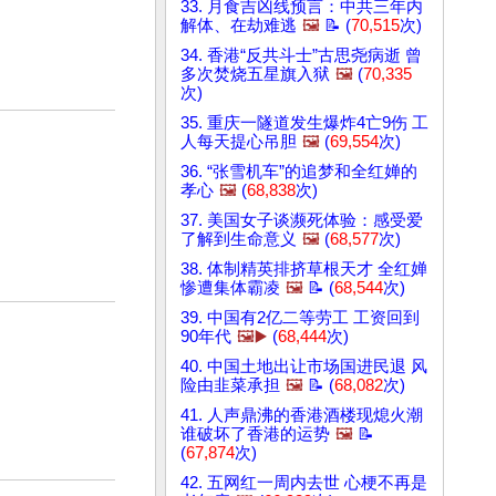
33. 月食吉凶线预言：中共三年内
解体、在劫难逃
🖼️
📝 (
70,515
次)
34. 香港“反共斗士”古思尧病逝 曾
多次焚烧五星旗入狱
🖼️
(
70,335
次)
35. 重庆一隧道发生爆炸4亡9伤 工
人每天提心吊胆
🖼️
(
69,554
次)
36. “张雪机车”的追梦和全红婵的
孝心
🖼️
(
68,838
次)
37. 美国女子谈濒死体验：感受爱
了解到生命意义
🖼️
(
68,577
次)
38. 体制精英排挤草根天才 全红婵
惨遭集体霸凌
🖼️
📝 (
68,544
次)
39. 中国有2亿二等劳工 工资回到
90年代
🖼️▶️
(
68,444
次)
40. 中国土地出让市场国进民退 风
险由韭菜承担
🖼️
📝 (
68,082
次)
41. 人声鼎沸的香港酒楼现熄火潮
谁破坏了香港的运势
🖼️
📝
(
67,874
次)
42. 五网红一周内去世 心梗不再是