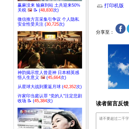
赢麻没来 输麻到站 土共迎来50%
打印机版
关税
🖼️
📝 (
48,830
次)
微信推方言采集引争议 个人隐私
安全性受关注 (
30,725
次)
分享至：
神韵揭示世人曾是神 日本精英感
悟人生意义
🖼️
(
45,664
次)
从星球大战到重返月球 (
42,352
次)
许家印当庭认罪 “党的人”注定悲剧
收场 📝 (
45,384
次)
读者留言反馈