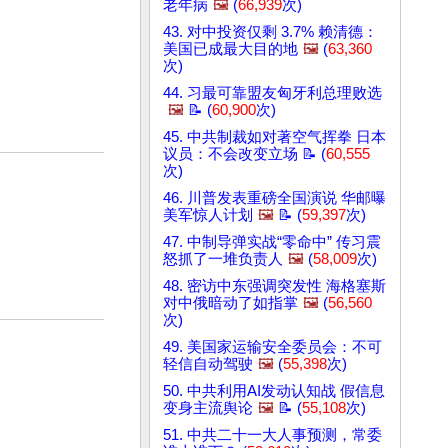
老年病
🖼️
(
66,939
次)
43. 对中投资仅剩 3.7% 赖清德：
美国已成最大目的地
🖼️
(
63,360
次)
44. 习最可靠盟友匈牙利总理败选
🖼️
📝 (
60,900
次)
45. 中共制裁如对著空气挥拳 日本
议员：不会改变立场 📝 (
60,555
次)
46. 川普发表重磅全国演说 华邮曝
美军惊人计划
🖼️
📝 (
59,397
次)
47. 中制导弹实战“零命中” 传习震
怒抓了一堆负责人
🖼️
(
58,009
次)
48. 密访中东强调突发性 海格塞斯
对中俄暗动了如指掌
🖼️
(
56,560
次)
49. 美国家运输安全委员会：不可
轻信自动驾驶
🖼️
(
55,398
次)
50. 中共利用AI发动认知战 假信息
变身主流舆论
🖼️
📝 (
55,108
次)
51. 中共二十一大人事预测，常委