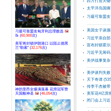
西方打造关键
太平洋岛国痛
习最可靠盟友
美国女子谈濒
习最可靠盟友匈牙利总理败选
🖼️
📝 (
60,900
次)
习近平亲自部
美军将封锁伊朗港口 以阻止德黑
宣布封锁霍尔
兰“勒索” (
32,176
次)
习近平无筹码
美伊战事复杂
美伊谈判失败
天下奇谭 (53
传李干杰被带
神韵里昂全爆满落幕 花滑冠军赞
美军花4亿营
天国般神圣
🖼️
(
46,054
次)
闭门会上习近