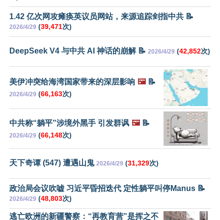
1.42 亿次网攻瘫痪英议员网站，来源追踪剑指中共 📝
(
39,471
次)
2026/4/29
DeepSeek V4 与中共 AI 神话的崩解 📝
(
42,852
次)
2026/4/29
美伊冲突给海湾国家带来的深层影响
🖼️
📝
(
66,163
次)
2026/4/29
中共称“躺平”涉境外黑手 引发群讽
🖼️
📝
(
66,148
次)
2026/4/29
天下奇谭 (547) 遭遇山鬼
(
31,329
次)
2026/4/29
政治局会议吹嘘 习近平昏招迭代 定性躺平叫停Manus 📝
(
48,803
次)
2026/4/29
逃亡欧洲的新疆警察：“再教育营”是挥之不