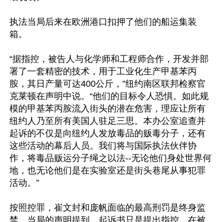
执法当局后来在欧洲港口扣押了他们的船运集装
箱。

“据指控，被告人与化学师和工程师合作，开发并部
署了一套精密的技术，用于工业化生产甲基苯丙
胺，其日产量可达400公斤，”纽约南区联邦检察官
克莱顿在声明中说。“他们的目标令人恐惧。如此规
模的甲基苯丙胺流入街头的潜在危害，理应让所有
纽约人乃至所有美国人驻足三思。本办公室追查并
起诉的不仅是向纽约人发放毒品的贩毒分子，还有
这些活动的幕后人员。我们将与国际执法伙伴协
作，将毒品贩运分子绳之以法--无论他们身处世界何
地，也无论他们是在实验室还是街头巷尾从事犯罪
活动。”

按照控罪，崔文封和庞帆面临的最高刑罚是终身监
禁。当局的声明提到，起诉书只是提出指控，在被