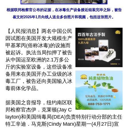
根据联邦检察官公布的证据，在冰毒生产设备接近组装完毕之际，被告
崔文封2026年1月向线人送去多份照片和视频，包括这张照片。
【人民报消息】两名中国公民
因试图在美国开发大规模生产
甲基苯丙(俗称冰毒)的设施而
被起诉。执法当局扣押了被告
从中国运至欧洲的2.1万多公
斤的实验室设备，这些设备准
备用来在美国开办工业级的冰
毒工厂，被告还向美国输入冰
毒前体化学品。

据美国之音报导，纽约南区联
邦检察官杰伊．克莱顿(Jay C
layton)和美国缉毒局(DEA)负责特别行动分部的主任
特工辛迪．马克斯(Cindy Marx)星期一(4月27日)宣