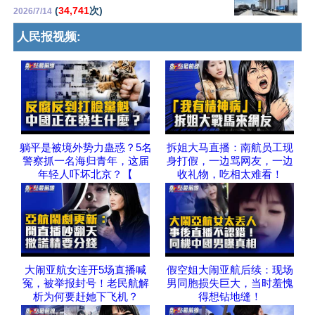
(
34,741
次)
2026/7/14
人民报视频:
躺平是被境外势力蛊惑？5名
拆姐大马直播：南航员工现
警察抓一名海归青年，这届
身打假，一边骂网友，一边
年轻人吓坏北京？【
收礼物，吃相太难看！
大闹亚航女连开5场直播喊
假空姐大闹亚航后续：现场
冤，被举报封号！老民航解
男同胞损失巨大，当时羞愧
析为何要赶她下飞机？
得想钻地缝！