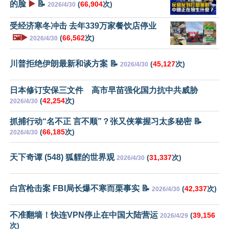
的脸
▶️
📝
(
66,904
次)
2026/4/30
受经济寒冬冲击 去年339万家餐饮店停业
🖼️▶️
(
66,562
次)
2026/4/30
川普拒绝伊朗最新和谈方案 📝
(
45,127
次)
2026/4/30
日本修订安保三文件 高市早苗强化国力抗中共威胁
(
42,254
次)
2026/4/30
抓捕行动“名不正 言不顺”？张又侠掌握习太多秘密 📝
(
66,185
次)
2026/4/30
天下奇谭 (548) 狐貍的世界观
(
31,337
次)
2026/4/30
白宫枪击案 FBI局长爆不寒而栗事实 📝
(
42,337
次)
2026/4/30
不准翻墙！快连VPN停止在中国大陆营运
(
39,156
2026/4/29
次)