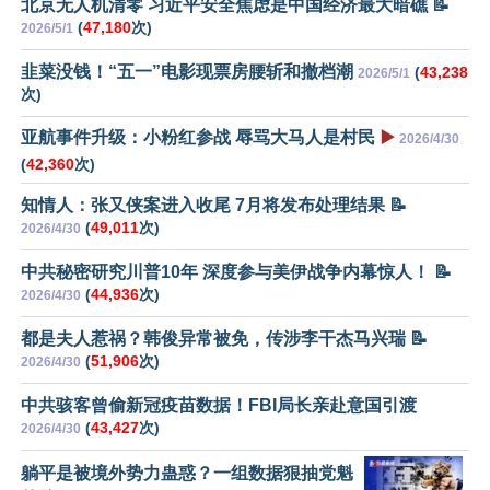
北京无人机清零 习近平安全焦虑是中国经济最大暗礁 📝
(
47,180
次)
2026/5/1
韭菜没钱！“五一”电影现票房腰斩和撤档潮
(
43,238
2026/5/1
次)
亚航事件升级：小粉红参战 辱骂大马人是村民
▶️
2026/4/30
(
42,360
次)
知情人：张又侠案进入收尾 7月将发布处理结果 📝
(
49,011
次)
2026/4/30
中共秘密研究川普10年 深度参与美伊战争内幕惊人！ 📝
(
44,936
次)
2026/4/30
都是夫人惹祸？韩俊异常被免，传涉李干杰马兴瑞 📝
(
51,906
次)
2026/4/30
中共骇客曾偷新冠疫苗数据！FBI局长亲赴意国引渡
(
43,427
次)
2026/4/30
躺平是被境外势力蛊惑？一组数据狠抽党魁