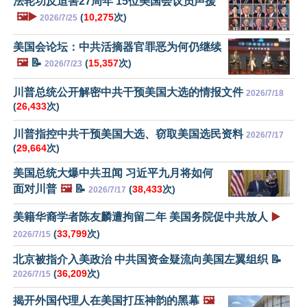
法轮功反迫害27周年 15位美国会议员声援
🖼️▶️
(
10,275
次)
2026/7/25
美国会论坛：中共活摘器官罪恶为何仍继续
🖼️
📝
(
15,357
次)
2026/7/23
川普总统公开解密中共干预美国大选的情报文件
2026/7/18
(
26,433
次)
川普指控中共干预美国大选、窃取美国选民资料
2026/7/17
(
29,664
次)
美国总统大爆中共丑闻 习近平九月将如何
面对川普
🖼️
📝
(
38,433
次)
2026/7/17
美籍华裔学者陈友麟遭拘留二年 美国务院促中共放人
▶️
(
33,799
次)
2026/7/15
北京被指介入美政治 中共国资金疑流向美国左翼组织 📝
(
36,209
次)
2026/7/15
揭开外国代理人在美国打压神韵的黑幕
🖼️