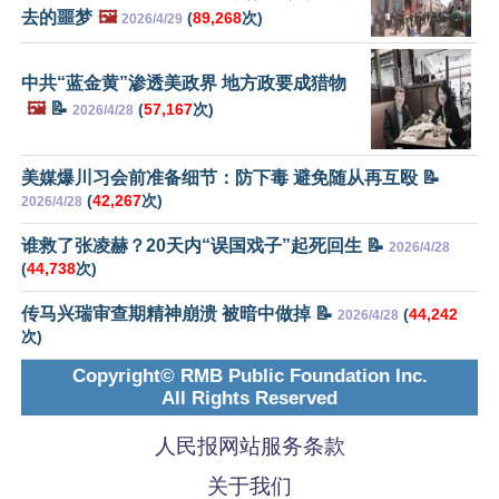
去的噩梦
🖼️
(
89,268
次)
2026/4/29
中共“蓝金黄”渗透美政界 地方政要成猎物
🖼️
📝
(
57,167
次)
2026/4/28
美媒爆川习会前准备细节：防下毒 避免随从再互殴 📝
(
42,267
次)
2026/4/28
谁救了张凌赫？20天内“误国戏子”起死回生 📝
2026/4/28
(
44,738
次)
传马兴瑞审查期精神崩溃 被暗中做掉 📝
(
44,242
2026/4/28
次)
Copyright© RMB Public Foundation Inc.
All Rights Reserved
人民报网站服务条款
关于我们