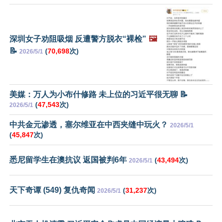
深圳女子劝阻吸烟 反遭警方脱衣“裸检”
🖼️
📝
(
70,698
次)
2026/5/1
美媒：万人为小布什修路 未上位的习近平很无聊 📝
(
47,543
次)
2026/5/1
中共金元渗透，塞尔维亚在中西夹缝中玩火？
2026/5/1
(
45,847
次)
悉尼留学生在澳抗议 返国被判6年
(
43,494
次)
2026/5/1
天下奇谭 (549) 复仇奇闻
(
31,237
次)
2026/5/1