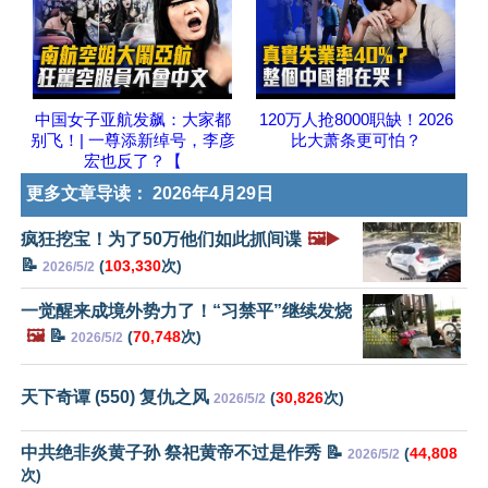
中国女子亚航发飙：大家都
120万人抢8000职缺！2026
别飞！| 一尊添新绰号，李彦
比大萧条更可怕？
宏也反了？【
更多文章导读：
2026年4月29日
疯狂挖宝！为了50万他们如此抓间谍
🖼️▶️
📝
(
103,330
次)
2026/5/2
一觉醒来成境外势力了！“习禁平”继续发烧
🖼️
📝
(
70,748
次)
2026/5/2
天下奇谭 (550) 复仇之风
(
30,826
次)
2026/5/2
中共绝非炎黄子孙 祭祀黄帝不过是作秀 📝
(
44,808
2026/5/2
次)