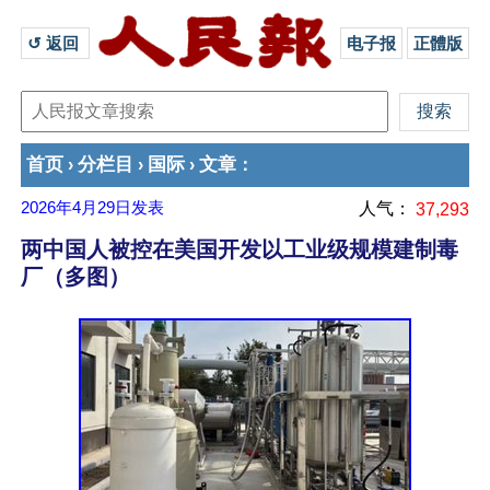
↺ 返回 
电子报
正體版
首页
分栏目
国际
文章
›
›
›
：
2026年4月29日
发表
人气：
37,293
两中国人被控在美国开发以工业级规模建制毒
厂（多图）