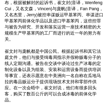
布，根据被解封的起诉书，崔文封(音译，Wenfeng 
Cui，又名文森，Vincen)与庞帆(音译，Fan Pang，
又名杰里，Jerry)被控串谋贩运甲基苯丙、串谋进口
甲基苯丙前体化学品以及进口甲基苯丙，这些控罪
与被告为研究、开发和落实运营一座技术精密的大
规模生产甲基苯丙的工厂而进行的近一年的努力有
关。

崔文封与庞帆都是中国公民。根据起诉书和其它法
庭文件，他们与接受缉毒局指示并假称贩毒分子的
线人定期沟通。被告在交谈中谈论过生产冰毒的定
制化设备以及为组装、安装和运营设备而提供培训
等事宜，还表示愿意在中美洲向一名自称在瓜地马
拉的毒品贩运分子提供现场技术支持和零部件供
应。在一次会晤中，崔文封说，他们有很多回头
客，购买了数百公斤的可以合成冰毒的前体化学
品。
