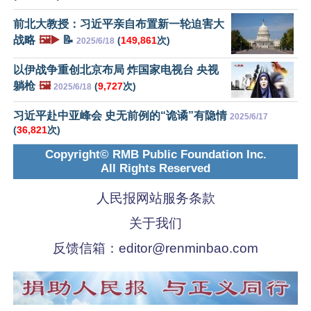
前北大教授：习近平亲自布置新一轮迫害大
战略
🖼️▶️
📝
(
149,861
次)
2025/6/18
以伊战争重创北京布局 炸国家电视台 央视
躺枪
🖼️
(
9,727
次)
2025/6/18
习近平赴中亚峰会 史无前例的“诡谲”有隐情
2025/6/17
(
36,821
次)
Copyright© RMB Public Foundation Inc.
All Rights Reserved
人民报网站服务条款
关于我们
反馈信箱：
editor@renminbao.com