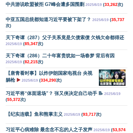
中共游说欧盟被拒 G7峰会遭多国围剿
(
33,262
次)
2025/6/19
中亚五国总统都知道习近平要被下架了？
(
35,737
2025/6/19
次)
天下奇谭（287）父子关系竟是欠债索债 欠钱欠命都得还
(
85,347
次)
2025/6/19
天下奇谭（286）二十年富贵犹如一场春梦 背后有因
(
82,215
次)
2025/6/19
【唐青看时事】以炸伊朗国家电视台 央视
躺枪
▶️
(
334,290
次)
2025/6/19
习近平将“体面退场”？ 张又侠决定自己动手 📝
2025/6/19
(
55,372
次)
【纪实连载】鱼和熊掌主义
(
93,717
次)
2025/6/19
习近平心病难除 最念念不忘的人之子发声
(
53,574
2025/6/19