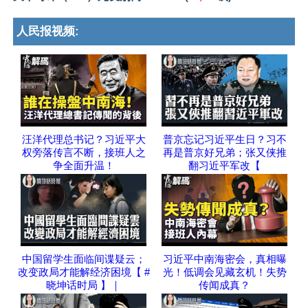
人民报视频:
汪洋代理总书记？习近平大
普京忘记习近平生日？习不
权旁落传言不断，接班人之
再是普京好兄弟；张又侠推
争全面升温！
翻习近平军改【
中国留学生面临间谍疑云；
习近平中南海密会，真相曝
改变政局才能解经济困境【 #
光！低调会见藏玄机！失势
晓坤话时局 】｜
传闻成真？