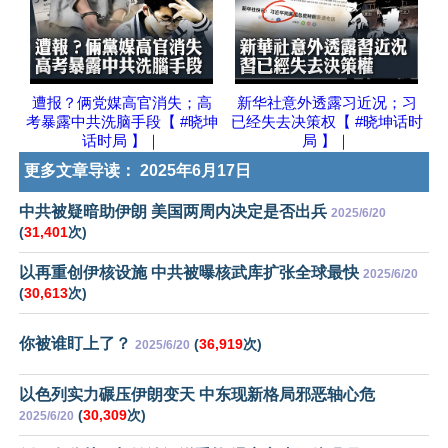
遭报？俩党媒高官消失；高
新华社意外透露习近况；习
考暴露中共洗脑手段【 #晓坤
已经失去决策权【 #晓坤话时
话时局 】｜
局 】｜
更多文章导读：
2025年6月17日
中共被疑暗助伊朗 美国两周内决定是否出兵
2025/6/20
(
31,401
次)
以再重创伊核设施 中共被曝核武库扩张全球最快
2025/6/20
(
30,613
次)
你被谁盯上了？
(
36,919
次)
2025/6/20
以色列实力碾压伊朗变天 中东现新格局邪恶轴心危
(
30,309
次)
2025/6/20