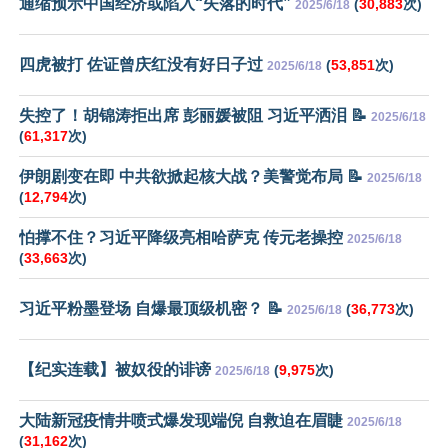
通缩预示中国经济或陷入“失落的时代”
(
30,883
次)
2025/6/18
四虎被打 佐证曾庆红没有好日子过
(
53,851
次)
2025/6/18
失控了！胡锦涛拒出席 彭丽媛被阻 习近平洒泪 📝
2025/6/18
(
61,317
次)
伊朗剧变在即 中共欲掀起核大战？美警觉布局 📝
2025/6/18
(
12,794
次)
怕撑不住？习近平降级亮相哈萨克 传元老操控
2025/6/18
(
33,663
次)
习近平粉墨登场 自爆最顶级机密？ 📝
(
36,773
次)
2025/6/18
【纪实连载】被奴役的诽谤
(
9,975
次)
2025/6/18
大陆新冠疫情井喷式爆发现端倪 自救迫在眉睫
2025/6/18
(
31,162
次)