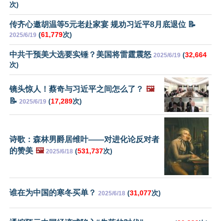
次)
传齐心邀胡温等5元老赴家宴 规劝习近平8月底退位 📝
(
61,779
次)
2025/6/19
中共干预美大选要实锤？美国将雷霆震怒
(
32,664
2025/6/19
次)
镜头惊人！蔡奇与习近平之间怎么了？
🖼️
📝
(
17,289
次)
2025/6/19
诗歌：森林男爵居维叶——对进化论反对者
的赞美
🖼️
(
531,737
次)
2025/6/18
谁在为中国的寒冬买单？
(
31,077
次)
2025/6/18