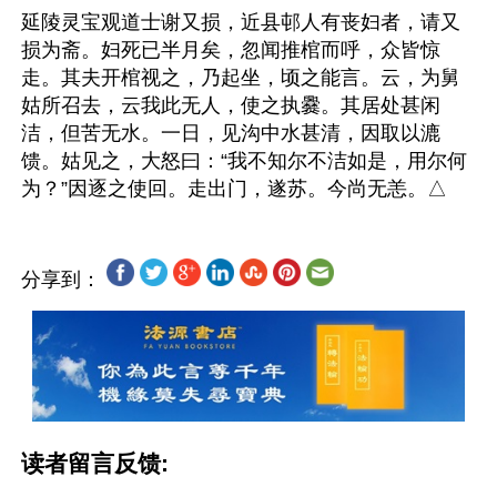
延陵灵宝观道士谢又损，近县邨人有丧妇者，请又
损为斋。妇死已半月矣，忽闻推棺而呼，众皆惊
走。其夫开棺视之，乃起坐，顷之能言。云，为舅
姑所召去，云我此无人，使之执爨。其居处甚闲
洁，但苦无水。一日，见沟中水甚清，因取以漉
馈。姑见之，大怒曰：“我不知尔不洁如是，用尔何
分享到：
读者留言反馈: