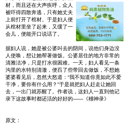
材，而且还在大声疾呼，众人
被吓得四散奔逃，只有她丈夫
上前打开了棺材。于是妇人便
从棺材里坐了起来，又缓了一
会儿，便能开口说话了。

据妇人说，她是被公婆叫去的阴间，说他们身边没
人使唤，想让她帮著做饭。公婆居住的地方非常的
清雅洁净，只是打水很困难。一天，妇人看见一条
沟里的水特别清澈，便舀了些带回去做饭，不想她
婆婆看见后，忽然大怒道：“我不知道你竟如此不爱
干净，要你有什么用？”于是就把妇人赶走让她回
去，一出门就苏醒了。作者说，这妇人一直到他记
录下这故事时都还活的好好的——《稽神录》

原文：
