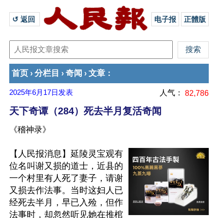
↺ 返回 
电子报
正體版
首页
分栏目
奇闻
文章
›
›
›
：
2025年6月17日
发表
人气：
82,786
天下奇谭（284）死去半月复活奇闻
《稽神录》
【人民报消息】延陵灵宝观有
位名叫谢又损的道士，近县的
一个村里有人死了妻子，请谢
又损去作法事。当时这妇人已
经死去半月，早已入殓，但作
法事时，却忽然听见她在推棺