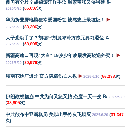
倒习有分歧？胡锦涛汪洋手软 温家宝张又侠强硬 📝
(
65,697
次)
2025/6/20
华为折叠屏电脑狠宰爱国粉红 被骂史上最垃圾！
▶️
(
83,396
次)
2025/6/20
太子党动手了？胡德平刘源邓朴方陈元要习退位 📝
(
58,895
次)
2025/6/20
新疆高速口再现“大白” 19岁少年凌晨发高烧送外卖！
▶️
(
80,979
次)
2025/6/20
湖南花炮厂爆炸 官方隐瞒伤亡人数
▶️
(
86,233
次)
2025/6/20
伊朗政权临崩 中共为何又急又怕 态度一天一变 📝
2025/6/20
(
38,805
次)
中共欲布中亚新棋局 美以出手将灰飞烟灭
(
31,347
2025/6/20
次)