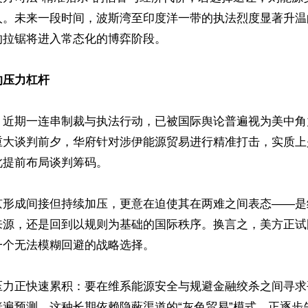
人。未来一段时间，波斯湾至印度洋一带的执法烈度显著升温
拉锯将进入常态化的博弈阶段。

的压力杠杆
，近期一连串制裁与执法行动，已被国际舆论普遍视为美中角
重大谈判前夕，华府针对涉伊能源贸易进行精准打击，实质上
提前布局谈判筹码。

京形成间接但持续加压，更意在迫使其在两难之间表态——是
来源，还是回到以规则为基础的国际秩序。换言之，美方正试
个无法模糊回避的战略选择。

压力正快速累积：要在维系能源安全与规避金融绞杀之间寻求
普遍预测，这种长期依赖隐蔽渠道的“灰色贸易”模式，正逐步