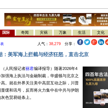
国际
奇闻
灾祸
万象
生活
文化
人气：
38,279
分享：
发表
结：美军海上拦截与经济狂怒，直击北京
】（人民报记者
丽君
编译报导）随著2026年4
步加强海上执法与金融制裁，华盛顿与北京之
升高。就在外界关注美中高层互动之际，川普
明显缓和讯号，反而将火力集中在中共与伊朗
灰色贸易链条上。
