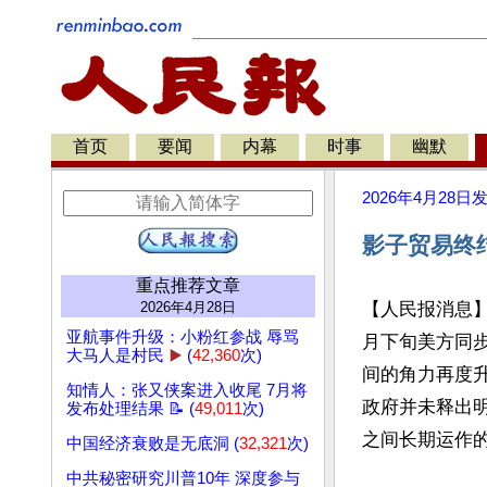
首页
要闻
内幕
时事
幽默
2026年4月28日
影子贸易终
重点推荐文章
2026年4月28日
【人民报消息
亚航事件升级：小粉红参战 辱骂
月下旬美方同
大马人是村民
▶️
(
42,360
次)
间的角力再度
知情人：张又侠案进入收尾 7月将
政府并未释出
发布处理结果 📝 (
49,011
次)
之间长期运作的
中国经济衰败是无底洞 (
32,321
次)
中共秘密研究川普10年 深度参与