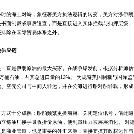
小时的海上对峙，象征著美方执法逻辑的转变，美方对涉伊朗
是书面制裁或事后追查，而是直接进入实体拦截与扣押层级，
排除在国际贸易体系之外。 

色供应链
共一直是伊朗原油的最大买家。在战争爆发前，根据分析师估
0万桶石油，占其总进口量的13%。 为规避美国制裁与国际
轮、空壳公司与中间人转运，并在公海进行船对船转载，形成
作方式十分成熟：船舶频繁更换船籍、关闭定位讯号，借此隐
独立炼油厂接手吸收折价原油，使制裁压力被层层消化。 对
是商业管道，也是重要的外汇来源，直接支撑其政权运作与区