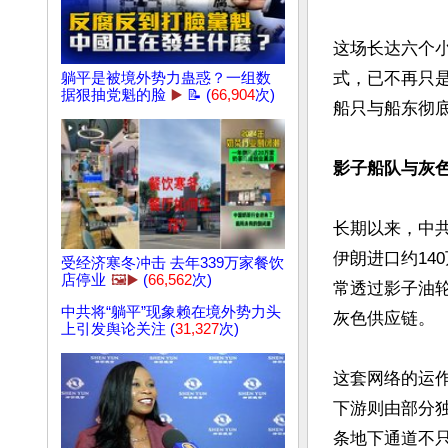
这场长达六个
式，已不再只
躺平是被境外势力蛊惑？一组数
据狠抽党魁的脸
▶️
📝 (
66,904
次)
船只与船东彻底
影子船队与灰
长期以来，中
伊朗进口约14
受经济寒冬冲击 去年339万家餐饮
店停业
🖼️▶️
(
66,562
次)
常透过影子油
中共将“躺平”现象赖在境外势力头
灰色供应链。

上引发舆论关注 (
31,327
次)
这套网络的运
下游则由部分
条地下通道不只