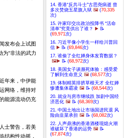
14. 香港“反共斗士”古思尧病逝 曾
多次焚烧五星旗入狱
🖼️
(
70,335
次)
15. 许家印交出政治投降书 “活命
清单”究竟供出了谁？
▶️
📝
(
69,971
次)
16. 习近平像小学生一样给川普回
闻发布会上试图
信
▶️
📝 (
69,846
次)
动为“非法的武力
17. 谁偷了全红婵身体发育数据？
🖼️▶️
📝 (
68,972
次)
18. 美国女子谈濒死体验：感受爱
了解到生命意义
🖼️
(
68,577
次)
近年来，中伊能
19. 体制精英排挤草根天才 全红婵
惨遭集体霸凌
🖼️
📝 (
68,544
次)
运网络，维持对
20. 就业与房市继续跌 加剧中国经
的能源流动仍充
济恶化
🖼️
📝 (
68,369
次)
21. 中国土地出让市场国进民退 风
险由韭菜承担
🖼️
📝 (
68,082
次)
22. 人声鼎沸的香港酒楼现熄火潮
人士警告，若美
谁破坏了香港的运势
🖼️
📝
(
67,874
次)
临结构性动摇，