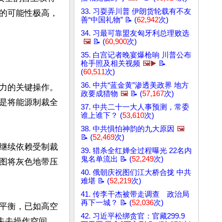
33. 习耍弄川普 伊朗货轮载有不友
的可能性极高，
善“中国礼物” 📝 (
62,942
次)
34. 习最可靠盟友匈牙利总理败选
🖼️
📝 (
60,900
次)
35. 白宫记者晚宴爆枪响 川普公布
枪手照及相关视频
🖼️▶️
📝
(
60,511
次)
36. 中共“蓝金黄”渗透美政界 地方
力的关键操作。
政要成猎物
🖼️
📝 (
57,167
次)
是将能源制裁全
37. 中共二十一大人事预测，常委
谁上谁下？ (
53,610
次)
38. 中共惧怕神韵的九大原因
🖼️
📝 (
52,469
次)
继续依赖受制裁
39. 猎杀全红婵全过程曝光 22名内
鬼名单流出 📝 (
52,249
次)
图将灰色地带压
40. 俄朝庆祝图们江大桥合拢 中共
难堪 📝 (
52,219
次)
41. 传李干杰被带走调查 政治局
再下一城？ 📝 (
52,036
次)
平衡，已如高空
42. 习近平松绑贪官：官藏299.9
失去操作空间，