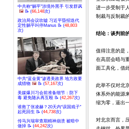
中共称“躺平”涉境外黑手 引发群讽
进一步受制于
🖼️
📝 (
66,148
次)
制裁与反制裁的
政治局会议吹嘘 习近平昏招迭代
定性躺平叫停Manus 📝 (
48,803
次)
结论：谈判前
值得注意的是
在高层会晤与
面工具化，借此
中共“蓝金黄”渗透美政界 地方政要
成猎物
🖼️
📝 (
57,167
次)
此举不仅对北
美媒爆川习会前准备细节：防下
体系外的能源
毒 避免随从再互殴 📝 (
42,267
次)
缩为零，逼出一
谁救了张凌赫？20天内“误国戏子”
起死回生 📝 (
44,738
次)
对北京而言，
传马兴瑞审查期精神崩溃 被暗中
做掉 📝 (
44,242
次)
走钢丝。外界