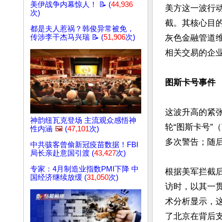
美伊战争内幕惊人！ 📝 (
44,936
美方这一波行
次)
截。其核心目
都是夫人惹祸？韩俊异常被免，
传涉李干杰马兴瑞 📝 (
51,906
次)
灰色金融管道
相关交易的企业
图斯卡号事件
这波升高的紧
神韵纽瓦克登场 主流观众感悟神
轮“图斯卡号”
性内涵
🖼️
(
47,101
次)
多次警告；随
中共骇客曾偷新冠疫苗数据！FBI
局长亲赴意国引渡 (
43,427
次)
专家：4月制造业指数PMI下降 中
根据美军拦截
国经济继续放缓 (
31,050
次)
访时，以其一
术分析显示，
了北京在背后