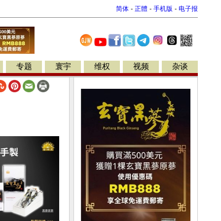
简体
-
正體
-
手机版
-
电子报
专题
寰宇
维权
视频
杂谈