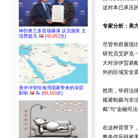
这对本已承压的
专家分析：美
神韵奥兰多首场爆满 议员颁奖 主
流赞超凡
🖼️
(
40,852
次)
尽管华府展现
研究员艾萨克·
大对涉伊贸易
外的区域安全震荡
美伊冲突给海湾国家带来的深层
然而，华府法
影响
🖼️
📝 (
66,163
次)
规避制裁与非
截”与“金融司法
在这种背景下
整条供应链被