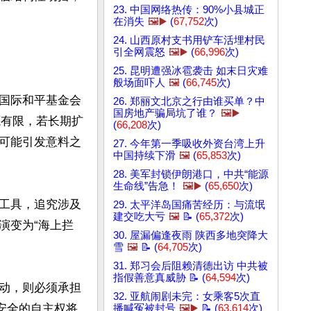
23. 中国网络热传：90%小县城正
在消失
🖼️▶️
(
67,752
次)
24. 山西原村支书用铲车活埋村民
引全网震怒
🖼️▶️
(
66,996
次)
25. 昆明遭强冰雹袭击 如末日灾难
般场面吓人
🖼️
(
66,745
次)
国际和平基金会
26. 郑丽文北京之行由谁买单？中
国房地产骗局坑了谁？
🖼️▶️
资源有限，若长期扩
(
66,208
次)
可能引发意料之
27. 今年第一季吸收外资台湾上升
中国持续下滑
🖼️
(
65,853
次)
28. 美军封锁伊朗港口，中共“能源
生命线”告急！
🖼️▶️
(
65,650
次)
工具，追究涉及
29. 太平洋岛国痛苦经历：与流氓
建交吃大亏
🖼️
📝 (
65,372
次)
演变为“海上拦
30. 屋漏偏逢夜雨 陕西多地突降大
雪
🖼️
📝 (
64,705
次)
31. 郑习会后阻赖清德出访 中共被
指假善意真威胁 📝 (
64,594
次)
动，则必须承担
32. 亚航闹剧未完：女乘客5次直
安全的自主权将
播喊冤被封号
🖼️▶️
📝 (
63,614
次)