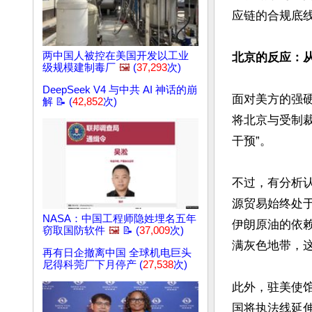
应链的合规底
两中国人被控在美国开发以工业
北京的反应：
级规模建制毒厂
🖼️
(
37,293
次)
DeepSeek V4 与中共 AI 神话的崩
面对美方的强
解 📝 (
42,852
次)
将北京与受制裁
干预”。 

不过，有分析
源贸易始终处
NASA：中国工程师隐姓埋名五年
伊朗原油的依
窃取国防软件
🖼️
📝 (
37,009
次)
满灰色地带，这
再有日企撤离中国 全球机电巨头
尼得科莞厂下月停产 (
27,538
次)
此外，驻美使
国将执法线延