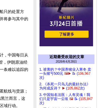
船只的处置方
并将参与其中的
计，中国每日从
近期最受欢迎的文章
2026年4月28日
监管，伊朗原油经
一条难以追踪的
1. 谁害的？中国养猪业入寒冬 卖
一头猪亏500元
🖼️▶️
📝 (
106,967
次)
2. 《杀死一只鸟儿的最好办法》
为何成反诗？
▶️
(
105,862
次)
匿航线与货源；
3. 中国知名法医：人有灵魂！我
德黑兰而言，这
们只是宇宙一尘埃
🖼️
📝 (
105,847
次)
域行动。 
