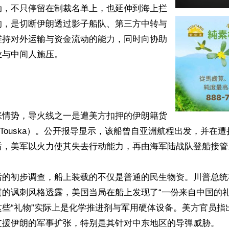
动，不只停留在制裁名单上，也延伸到海上拦
的，是切断伊朗透过影子船队、第三方中转与
维持对外运输与资金流动的能力，同时向协助
与中间人施压。

张情势，导火线之一是遭美方扣押的伊朗籍货
（Touska）。公开报导显示，该船曾自亚洲航程出发，并在
后，美军以火力使其失去行动能力，再由海军陆战队登船接管。
后的初步调查，船上装载的不仅是普通的民生物资。川普总统在
贯的讽刺风格透露，美国当局在船上发现了“一份来自中国的礼
这些“礼物”实际上是化学推进剂与军用硬体设备。美方官员指
支援伊朗的军事扩张，特别是其针对中东地区的导弹威胁。
