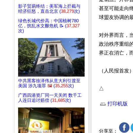
影子贸易终结：美军海上拦截与
甚至可能走向
经济狂怒，直击北京 (
38,279
次)
球盟友协调的最
绿色长城代价高：中国植树780
亿，扰乱水文酿危机 📝 (
37,327
次)
对外界而言，
政治秩序重组
界正在消亡，而
（人民报首发）
中共黑客徐泽伟从意大利引渡至
美国 涉九项罪
🖼️
(
35,255
次)
△
广西四港资厂同一天关闭 数千工
文章网址: http://w
人连日追讨赔偿 (
31,685
次)
打印机版
分享至：