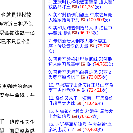
4. 重庆时代峰峻被雷劈是“遭天谴”
获热烈呼应
🖼️
(
104,351
次)
s，也就是规模较
5. 美军封锁伊朗施压 中东战局最
大输家指向中共
🖼️
(
100,908
次)
美方近日将矛头
6. 美印尼结盟剑指马六甲 掐住中
易金额达数十亿
共能源咽喉
🖼️
(
96,373
次)
7. 专访新唐人钢琴大赛评委主
标已不只是个别
席：传统音乐的力量
🖼️
(
79,760
次)
8. 习近平降格处理测底线 郑笑脸
迎人给习戴高帽
🖼️
📝 (
74,769
次)
9. 习近平无筹码自身难保 郑丽文
丢尊严愿当棋子
🖼️
(
73,065
次)
10. 马兴瑞咬出曾庆红王岐山李希
采取更强硬的金融
李干杰也危险
▶️
📝 (
72,421
次)
资金生命线，并
11. 爆炸又来了！济南一厂房爆炸
升起巨大火球
🖼️
(
71,646
次)
12. 村镇银行“断崖式”消失 局势发
出危险信号
🖼️
(
70,602
次)
手，迫使相关企
13. 习近平添新绰号“伟大剁首”李
彦宏也反了？
🖼️
(
70,469
次)
题，而是整条供