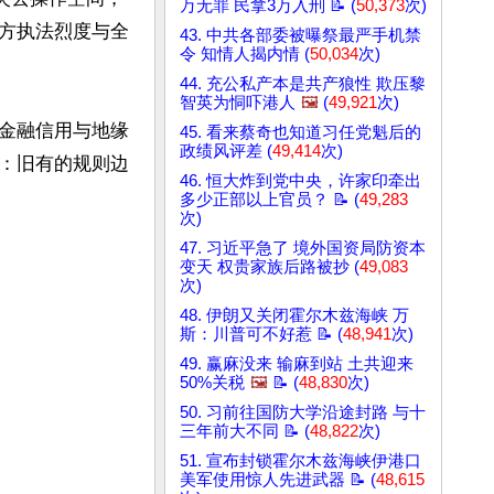
万无罪 民拿3万入刑 📝 (
50,373
次)
方执法烈度与全
43. 中共各部委被曝祭最严手机禁
令 知情人揭内情 (
50,034
次)
44. 充公私产本是共产狼性 欺压黎
智英为恫吓港人
🖼️
(
49,921
次)
金融信用与地缘
45. 看来蔡奇也知道习任党魁后的
政绩风评差 (
49,414
次)
：旧有的规则边
46. 恒大炸到党中央，许家印牵出
多少正部以上官员？ 📝 (
49,283
次)
47. 习近平急了 境外国资局防资本
变天 权贵家族后路被抄 (
49,083
次)
48. 伊朗又关闭霍尔木兹海峡 万
斯：川普可不好惹 📝 (
48,941
次)
49. 赢麻没来 输麻到站 土共迎来
50%关税
🖼️
📝 (
48,830
次)
50. 习前往国防大学沿途封路 与十
三年前大不同 📝 (
48,822
次)
51. 宣布封锁霍尔木兹海峡伊港口
美军使用惊人先进武器 📝 (
48,615