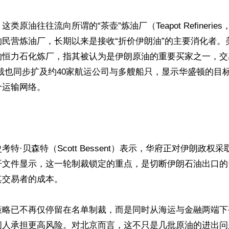
类原油往往流向所谓的“茶壶”炼油厂（Teapot Refinerie
的民营炼油厂，长期以来是接收“折价伊朗油”的主要消化者。
的恒力石化炼厂，指其被认为是伊朗原油的重要买家之一，交
裁也同步扩及约40家航运公司与多艘船只，显示华盛顿的目
运输网络。

特·贝森特（Scott Bessent）表示，华府正对伊朗政权
开文件显示，这一轮制裁锁定的重点，是切断伊朗石油出口的
交易者的成本。

策略已不再仅停留在名单制裁，而是同时从海运与金融两端下
间人承担更高风险。对北京而言，这不只是几批原油的进出问