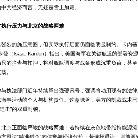
中共经济而言，无疑是雪上加霜。

方执行压力与北京的战略两难
出强烈的施压意图，但实际执行层面仍面临明显制约。卡内基
卡登（Isaac Kardon）指出，美国海军在关键航道的部署
船只的拦查与扣押，将对舰队调度与战备形成沉重负荷，甚至
。 

律与执法部门近年持续释出强硬讯号，强调将动用现有的法律
法海事活动的个人与机构责任。这意味著，美方的制裁战术已
追击”的双重封锁。

，北京正面临严峻的战略两难：若持续在灰色地带维持能源流
美方司法“精准猎杀”的信誉与经济代价；若选择退让，则能源