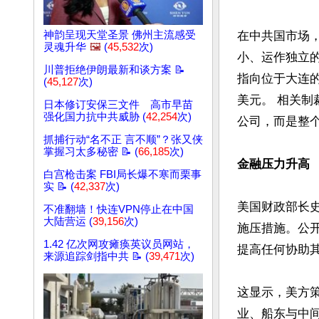
神韵呈现天堂圣景 佛州主流感受
在中共国市场，这
灵魂升华
🖼️
(
45,532
次)
小、运作独立
川普拒绝伊朗最新和谈方案 📝
指向位于大连
(
45,127
次)
美元。 相关制
日本修订安保三文件 高市早苗
强化国力抗中共威胁 (
42,254
次)
公司，而是整个
抓捕行动“名不正 言不顺”？张又侠
掌握习太多秘密 📝 (
66,185
次)
金融压力升高
白宫枪击案 FBI局长爆不寒而栗事
实 📝 (
42,337
次)
美国财政部长史考
不准翻墙！快连VPN停止在中国
大陆营运 (
39,156
次)
施压措施。公
1.42 亿次网攻瘫痪英议员网站，
提高任何协助其
来源追踪剑指中共 📝 (
39,471
次)
这显示，美方
业、船东与中