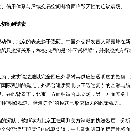
线、信用体系与后续交易空间都将面临毁灭性的连锁震荡。

从切割到谴责
硬动作，北京的表态趋于强硬。中国外交部发言人郭嘉坤在新
船只撇清关系，称被扣押的是“外国货柜船”，并指控美方行
认为，这类说法难以完全回应外界对其供应链透明度的疑虑。
于国际观测的焦点，外界普遍质疑北京正透过复杂的金融与航
赖。在此背景下，北京一方面强调合规立场，另一方面实务上
种“明修栈道、暗渡陈仓”的模式已形成极大的政策张力。

馆的沉默，被解读为北京正在研判美方制裁的执法烈度。分析
伸至波斯湾与印度洋的战略要道，中共能源进口的稳定性将面