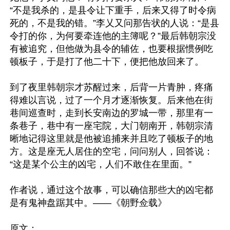
“不是我杀的，是县令让下重手，后来又得了时令病
死的，不是我的错。”李乂又问那告状的人说：“是县
令打的你，为何要牵连他的主簿呢？”最后韩朝宗没
有被追究，但他做为县令的辅佐，也要根据惯例吃
顿板子，于是打了他二十下，便把他放回来了。

到了夜里韩朝宗才苏醒过来，后背一片青肿，疼痛
得难以言说，过了一个月才逐渐恢复。后来他在街
巷间巡查时，走到长安南边的罗城一带，那里有一
条巷子，巷中有一座宅院，大门朝南开，韩朝宗清
晰地记得这里就是他被追捕来并且吃了顿板子的地
方。这是座无人居住的空宅，问问别人，回答说：
“这是某个公主的凶宅，人们不敢住在里面。”

作者说，通过这个故事，可以确信那些大的凶宅都
是有鬼神盘踞其中。——《朝野佥载》

原文：
