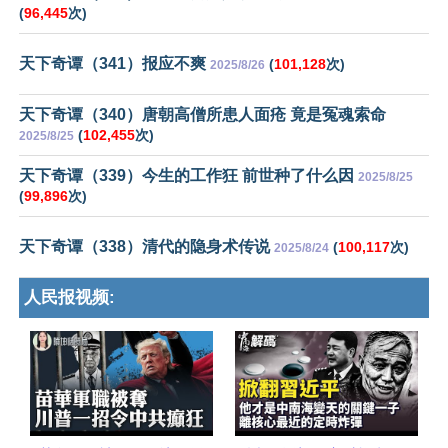
(
96,445
次)
天下奇谭（341）报应不爽
(
101,128
次)
2025/8/26
天下奇谭（340）唐朝高僧所患人面疮 竟是冤魂索命
(
102,455
次)
2025/8/25
天下奇谭（339）今生的工作狂 前世种了什么因
2025/8/25
(
99,896
次)
天下奇谭（338）清代的隐身术传说
(
100,117
次)
2025/8/24
人民报视频: