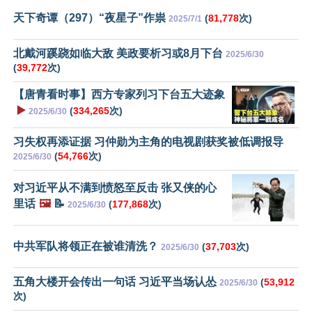
天下奇谭（297）“夜星子”作祟
(
81,778
次)
2025/7/1
北戴河蹊跷如临大敌 美政要析习或8月下台
2025/6/30
(
39,772
次)
【唐青看时事】西方专家列习下台五大迹象
▶️
(
334,265
次)
2025/6/30
习失权再添证据 习仲勋为主角的电视剧获奖被低调报导
(
54,766
次)
2025/6/30
对习近平从不满到愤怒至反击 张又侠的心
里话
🖼️
📝
(
177,868
次)
2025/6/30
中共军队将领正在被谁清洗？
(
37,703
次)
2025/6/30
五角大楼开会传出一句话 习近平当场认怂
(
53,912
2025/6/30
次)