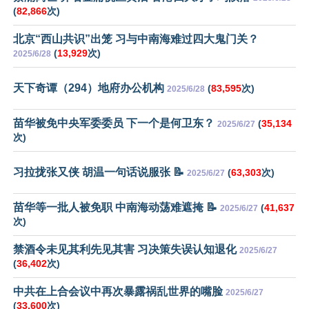
(
82,866
次)
北京“西山共识”出笼 习与中南海难过四大鬼门关？
(
13,929
次)
2025/6/28
天下奇谭（294）地府办公机构
(
83,595
次)
2025/6/28
苗华被免中央军委委员 下一个是何卫东？
(
35,134
2025/6/27
次)
习拉拢张又侠 胡温一句话说服张 📝
(
63,303
次)
2025/6/27
苗华等一批人被免职 中南海动荡难遮掩 📝
(
41,637
2025/6/27
次)
禁酒令未见其利先见其害 习决策失误认知退化
2025/6/27
(
36,402
次)
中共在上合会议中再次暴露祸乱世界的嘴脸
2025/6/27
(
33,600
次)