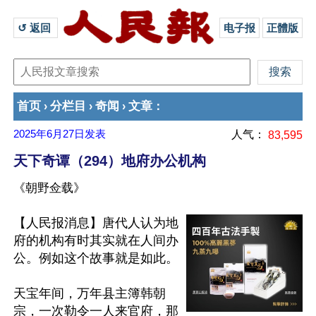
↺ 返回 
电子报
正體版
首页
分栏目
奇闻
文章
›
›
›
：
2025年6月27日
发表
人气：
83,595
天下奇谭（294）地府办公机构
《朝野佥载》
【人民报消息】唐代人认为地
府的机构有时其实就在人间办
公。例如这个故事就是如此。

天宝年间，万年县主簿韩朝
宗，一次勒令一人来官府，那