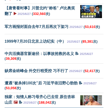
【唐青看时事】川普北约“称爸” 卢比奥笑
翻了
▶️
(
332,560
次)
2025/6/27
军方画报封面自去年7月后再次下架习
(
53,610
次)
2025/6/27
1999年7月20日北京上访纪实（中）
(
85,381
次)
2025/6/27
中共活摘器官新途径：以事故抢救的名义 📝
2025/6/27
(
39,309
次)
缺席金砖峰会 外交行程受控 习不行了
(
52,417
次)
2025/6/27
遭遇“被杀掉100次”后 习近平依旧野心勃勃 📝
2025/6/27
(
53,058
次)
独家：知情人称习母齐心已去世 原住杏林
山庄
🖼️
📝
(
188,042
次)
2025/6/27