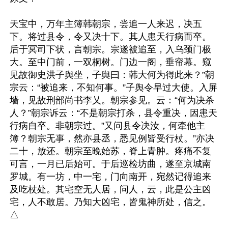
天宝中，万年主簿韩朝宗，尝追一人来迟，决五
下。将过县令，令又决十下。其人患天行病而卒。
后于冥司下状，言朝宗。宗遂被追至，入乌颈门极
大。至中门前，一双桐树。门边一阁，垂帘幕。窥
见故御史洪子舆坐，子舆曰：韩大何为得此来？”朝
宗云：“被追来，不知何事。”子舆令早过大使。入屏
墙，见故刑部尚书李乂。朝宗参见。云：“何为决杀
人？”朝宗诉云：“不是朝宗打杀，县令重决，因患天
行病自卒。非朝宗过。”又问县令决汝，何牵他主
簿？朝宗无事，然亦县丞，悉见例皆受行杖。”亦决
二十，放还。朝宗至晚始苏，脊上青肿。疼痛不复
可言，一月已后始可。于后巡检坊曲，遂至京城南
罗城。有一坊，中一宅，门向南开，宛然记得追来
及吃杖处。其宅空无人居，问人，云，此是公主凶
宅，人不敢居。乃知大凶宅，皆鬼神所处，信之。