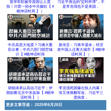
苗华军职被夺原因让人震
习近平身边的“定时炸弹”，不
惊！川普一招令中共癫狂【 #
是李克强也不是美国，
晓坤话时局 】｜
中共高层大地震？习俩大重
新传言：习将半退休；经济
臣出事；中共六部门唱空城
差中国人迁离大城市【 #晓坤
计【 #晓坤话时局
话时局 】｜
胡锦涛承认高估习近平；伊
李克强死因爆出惊人内幕！
朗欲断北京中东血脉【 #晓坤
张又侠推翻军改、习近平三
话时局 】｜
度病发，
更多文章导读：
2025年6月28日