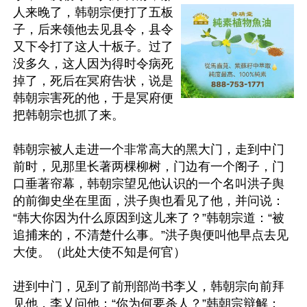
人来晚了，韩朝宗便打了五板
子，后来领他去见县令，县令
又下令打了这人十板子。过了
没多久，这人因为得时令病死
掉了，死后在冥府告状，说是
韩朝宗害死的他，于是冥府便
把韩朝宗也抓了来。

韩朝宗被人走进一个非常高大的黑大门，走到中门
前时，见那里长著两棵柳树，门边有一个阁子，门
口垂著帘幕，韩朝宗望见他认识的一个名叫洪子舆
的前御史坐在里面，洪子舆也看见了他，并问说：
“韩大你因为什么原因到这儿来了？”韩朝宗道：“被
追捕来的，不清楚什么事。”洪子舆便叫他早点去见
大使。（此处大使不知是何官）

进到中门，见到了前刑部尚书李乂，韩朝宗向前拜
见他，李乂问他：“你为何要杀人？”韩朝宗辩解：