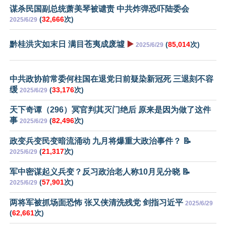
谋杀民国副总统萧美琴被谴责 中共炸弹恐吓陆委会
(
32,666
次)
2025/6/29
黔桂洪灾如末日 满目苍夷成废墟
▶️
(
85,014
次)
2025/6/29
中共政协前常委何柱国在退党日前疑染新冠死 三退刻不容
缓
(
33,176
次)
2025/6/29
天下奇谭（296）冥官判其灭门绝后 原来是因为做了这件
事
(
82,496
次)
2025/6/29
政变兵变民变暗流涌动 九月将爆重大政治事件？ 📝
(
21,317
次)
2025/6/29
军中密谋起义兵变？反习政治老人称10月见分晓 📝
(
57,901
次)
2025/6/29
两将军被抓场面恐怖 张又侠清洗残党 剑指习近平
2025/6/29
(
62,661
次)