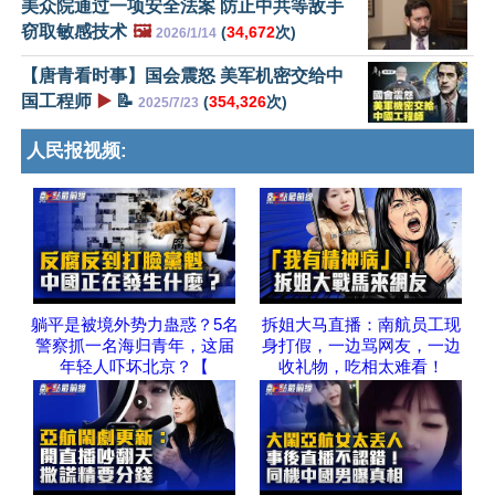
美众院通过一项安全法案 防止中共等敌手
窃取敏感技术
🖼️
(
34,672
次)
2026/1/14
【唐青看时事】国会震怒 美军机密交给中
国工程师
▶️
📝
(
354,326
次)
2025/7/23
人民报视频:
躺平是被境外势力蛊惑？5名
拆姐大马直播：南航员工现
警察抓一名海归青年，这届
身打假，一边骂网友，一边
年轻人吓坏北京？【
收礼物，吃相太难看！