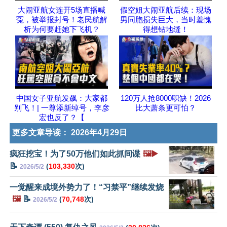
大闹亚航女连开5场直播喊
假空姐大闹亚航后续：现场
冤，被举报封号！老民航解
男同胞损失巨大，当时羞愧
析为何要赶她下飞机？
得想钻地缝！
中国女子亚航发飙：大家都
120万人抢8000职缺！2026
别飞！| 一尊添新绰号，李彦
比大萧条更可怕？
宏也反了？【
更多文章导读：
2026年4月29日
疯狂挖宝！为了50万他们如此抓间谍
🖼️▶️
📝
(
103,330
次)
2026/5/2
一觉醒来成境外势力了！“习禁平”继续发烧
🖼️
📝
(
70,748
次)
2026/5/2