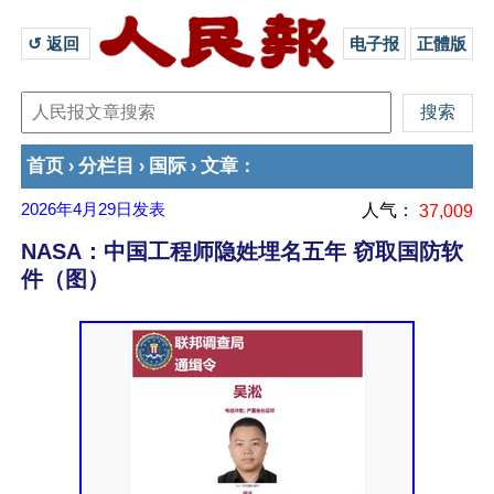
↺ 返回 
电子报
正體版
首页
分栏目
国际
文章
›
›
›
：
2026年4月29日
发表
人气：
37,009
NASA：中国工程师隐姓埋名五年 窃取国防软
件（图）