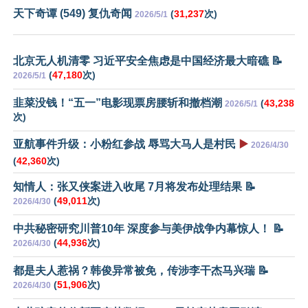
天下奇谭 (549) 复仇奇闻
(
31,237
次)
2026/5/1
北京无人机清零 习近平安全焦虑是中国经济最大暗礁 📝
(
47,180
次)
2026/5/1
韭菜没钱！“五一”电影现票房腰斩和撤档潮
(
43,238
2026/5/1
次)
亚航事件升级：小粉红参战 辱骂大马人是村民
▶️
2026/4/30
(
42,360
次)
知情人：张又侠案进入收尾 7月将发布处理结果 📝
(
49,011
次)
2026/4/30
中共秘密研究川普10年 深度参与美伊战争内幕惊人！ 📝
(
44,936
次)
2026/4/30
都是夫人惹祸？韩俊异常被免，传涉李干杰马兴瑞 📝
(
51,906
次)
2026/4/30