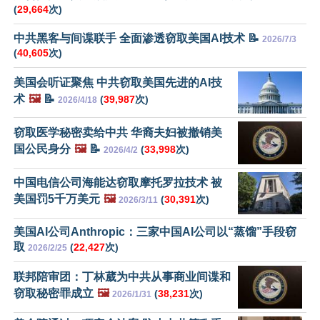
(
29,664
次)
中共黑客与间谍联手 全面渗透窃取美国AI技术 📝
2026/7/3
(
40,605
次)
美国会听证聚焦 中共窃取美国先进的AI技
术
🖼️
📝
(
39,987
次)
2026/4/18
窃取医学秘密卖给中共 华裔夫妇被撤销美
国公民身分
🖼️
📝
(
33,998
次)
2026/4/2
中国电信公司海能达窃取摩托罗拉技术 被
美国罚5千万美元
🖼️
(
30,391
次)
2026/3/11
美国AI公司Anthropic：三家中国AI公司以“蒸馏”手段窃
取
(
22,427
次)
2026/2/25
联邦陪审团：丁林葳为中共从事商业间谍和
窃取秘密罪成立
🖼️
(
38,231
次)
2026/1/31