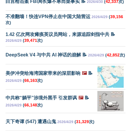
白宫枪击案 FBI局长爆不寒而栗事实 📝
(
42,337
次)
2026/4/30
不准翻墙！快连VPN停止在中国大陆营运
(
39,156
2026/4/29
次)
1.42 亿次网攻瘫痪英议员网站，来源追踪剑指中共 📝
(
39,471
次)
2026/4/29
DeepSeek V4 与中共 AI 神话的崩解 📝
(
42,852
次)
2026/4/29
美伊冲突给海湾国家带来的深层影响
🖼️
📝
(
66,163
次)
2026/4/29
中共称“躺平”涉境外黑手 引发群讽
🖼️
📝
(
66,148
次)
2026/4/29
天下奇谭 (547) 遭遇山鬼
(
31,329
次)
2026/4/29