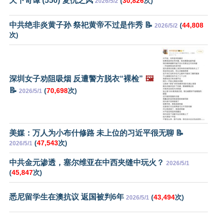
天下奇谭 (550) 复仇之风
(
30,826
次)
2026/5/2
中共绝非炎黄子孙 祭祀黄帝不过是作秀 📝
(
44,808
2026/5/2
次)
深圳女子劝阻吸烟 反遭警方脱衣“裸检”
🖼️
📝
(
70,698
次)
2026/5/1
美媒：万人为小布什修路 未上位的习近平很无聊 📝
(
47,543
次)
2026/5/1
中共金元渗透，塞尔维亚在中西夹缝中玩火？
2026/5/1
(
45,847
次)
悉尼留学生在澳抗议 返国被判6年
(
43,494
次)
2026/5/1