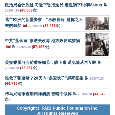
政治局会议吹嘘 习近平昏招迭代 定性躺平叫停Manus 📝
(
48,803
次)
2026/4/29
逃亡欧洲的新疆警察：“再教育营”是挥之不
去的噩梦
🖼️
(
89,268
次)
2026/4/29
中共“蓝金黄”渗透美政界 地方政要成猎物
🖼️
📝
(
57,167
次)
2026/4/28
美媒爆川习会前准备细节：防下毒 避免随从再互殴 📝
(
42,267
次)
2026/4/28
谁救了张凌赫？20天内“误国戏子”起死回生 📝
2026/4/28
(
44,738
次)
传马兴瑞审查期精神崩溃 被暗中做掉 📝
(
44,242
2026/4/28
次)
Copyright© RMB Public Foundation Inc.
All Rights Reserved