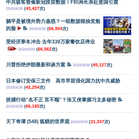
中共骇客曾偷新冠疫苗数据！FBI局长亲赴意国引渡
(
43,427
次)
2026/4/30
躺平是被境外势力蛊惑？一组数据狠抽党魁
的脸
▶️
📝
(
66,904
次)
2026/4/30
受经济寒冬冲击 去年339万家餐饮店停业
🖼️▶️
(
66,562
次)
2026/4/30
川普拒绝伊朗最新和谈方案 📝
(
45,127
次)
2026/4/30
日本修订安保三文件 高市早苗强化国力抗中共威胁
(
42,254
次)
2026/4/30
抓捕行动“名不正 言不顺”？张又侠掌握习太多秘密 📝
(
66,185
次)
2026/4/30
天下奇谭 (548) 狐貍的世界观
(
31,337
次)
2026/4/30