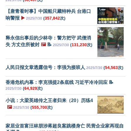
2025/7/30
【唐青看时事】中国船只藏特种兵 台港口
响警报
▶️
(
357,842
次)
2025/7/30
释永信出事后的少林寺：警方把守 武僧消
失 方丈住所被封
🖼️
📝
(
131,230
次)
2025/7/30
人民日报文章透露信号：李强为接班人
(
54,563
次)
2025/7/30
香港危机内幕：李克强提2条底线 习近平冷冷回应 📝
(
64,929
次)
2025/7/30
小说：大梁英雄传之王者归来（20）历练4
🖼️
(
555,700
次)
2025/7/30
家居业首富汪林朋涉蒋超良案跳楼身亡 民营企业家再现自