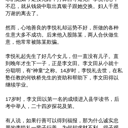
不忍，就从钱袋中取出真银子跟她交换。妇人千恩
万谢的离去了。

然而，心地善良的李悦礼却运势不好，所做的各种
生意大多不成功。后来他入股陈某，两人合伙做生
意，他常常被陈某欺骗。

李悦礼起先生了好几个女儿，但一直没有儿子。直
到晚年才生下一子，正是李文田。李文田从小就十
分聪明，有“神童”之称。14岁时，李悦礼去世，在私
塾任教的何铁桥先生的资助和帮助下，李文田得以
继续学业。

17岁时，李文田以第一名的成绩进入县学读书，后
考中举人，二十四岁探花及第。

有人说，如果行善可以得到福报，那为什么诚实忠
厚的李悦礼一辈子行善，为何却求财不利，得子艰