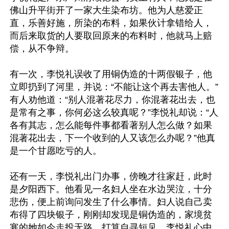
佛山升平街开了一家大生染布坊。他为人慈爱正
直，乐善好施，所染的布料，如果伙计拿错给人，
而后来取货的人要取回原来的布料时，他就马上赔
偿，从不争辩。

有一次，李悦礼误收了用铜伪造的十两假银子，他
立即扔到了河里，并说：“不能让这个再去害他人。”
有人劝他道：“别人混著花尽力，你混著花出去，也
是常有之事，你何必这么较真呢？”李悦礼却说：“人
各有其志，怎么能每件事都看著别人怎么做？如果
混著花出去，下一个收到的人又该怎么办呢？”他真
是一个甘愿吃亏的人。

还有一天，李悦礼出门办事，傍晚才往家赶，此时
是夕阳西下。他看见一名妇人坐在水边哭泣，十分
悲伤，便上前询问发生了什么事情。妇人说自己卖
布得了四块银子，刚刚却发现是铜伪造的，家境贫
寒的她如今走投无路，打算自寻短见。李悦礼心中