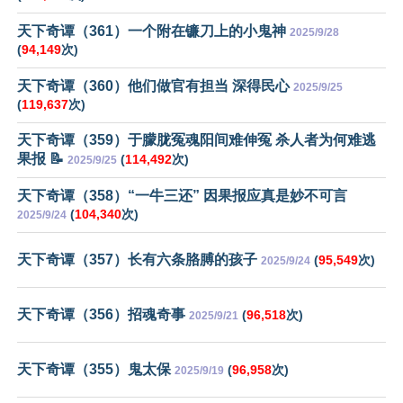
天下奇谭（361）一个附在镰刀上的小鬼神
2025/9/28
(
94,149
次)
天下奇谭（360）他们做官有担当 深得民心
2025/9/25
(
119,637
次)
天下奇谭（359）于朦胧冤魂阳间难伸冤 杀人者为何难逃
果报 📝
(
114,492
次)
2025/9/25
天下奇谭（358）“一牛三还” 因果报应真是妙不可言
(
104,340
次)
2025/9/24
天下奇谭（357）长有六条胳膊的孩子
(
95,549
次)
2025/9/24
天下奇谭（356）招魂奇事
(
96,518
次)
2025/9/21
天下奇谭（355）鬼太保
(
96,958
次)
2025/9/19