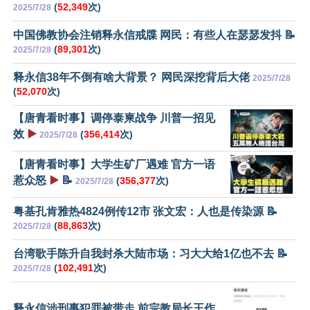
(
52,349
次)
2025/7/28
中国佛教协会注销释永信戒牒 网民：有些人在瑟瑟发抖 📝
(
89,301
次)
2025/7/28
释永信38年不倒有啥大背景？ 网民深挖背后大佬
2025/7/28
(
52,070
次)
【唐青看时事】调停泰柬战争 川普一招见
效
▶️
(
356,414
次)
2025/7/28
【唐青看时事】大学生矿厂遇难 官方一语
惹众怒
▶️
📝
(
356,377
次)
2025/7/28
粤基孔肯雅热4824例传12市 张文宏：人也是传染源 📝
(
88,863
次)
2025/7/28
台湾歌手陈升自我封杀大陆市场：习大大给1亿也不去 📝
(
102,491
次)
2025/7/28
释永信涉刑事犯罪被带走 前宗教局长王作