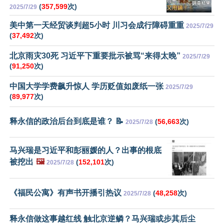
(
357,599
次)
2025/7/29
美中第一天经贸谈判超5小时 川习会成行障碍重重
2025/7/29
(
37,492
次)
北京雨灾30死 习近平下重要批示被骂“来得太晚”
2025/7/29
(
91,250
次)
中国大学学费飙升惊人 学历贬值如废纸一张
2025/7/29
(
89,977
次)
释永信的政治后台到底是谁？ 📝
(
56,663
次)
2025/7/28
马兴瑞是习近平和彭丽媛的人？出事的根底
被挖出
🖼️
(
152,101
次)
2025/7/28
《福民公寓》有声书开播引热议
(
48,258
次)
2025/7/28
释永信做这事越红线 触北京逆鳞？马兴瑞或步其后尘