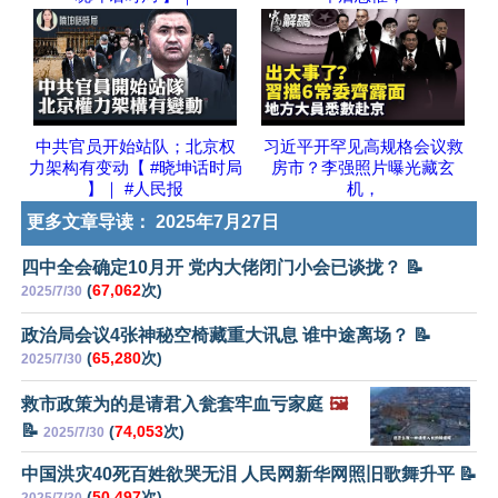
中共官员开始站队；北京权
习近平开罕见高规格会议救
力架构有变动【 #晓坤话时局
房市？李强照片曝光藏玄
】｜ #人民报
机，
更多文章导读：
2025年7月27日
四中全会确定10月开 党内大佬闭门小会已谈拢？ 📝
(
67,062
次)
2025/7/30
政治局会议4张神秘空椅藏重大讯息 谁中途离场？ 📝
(
65,280
次)
2025/7/30
救市政策为的是请君入瓮套牢血亏家庭
🖼️
📝
(
74,053
次)
2025/7/30
中国洪灾40死百姓欲哭无泪 人民网新华网照旧歌舞升平 📝
(
50,497
次)