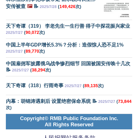
安传被查
🖼️
📝
(
149,426
次)
2025/7/28
天下奇谭（319） 李老先生一生行善 得子中探花振兴家业
(
90,072
次)
2025/7/27
中国上半年GDP增长5.3%？分析：造假惊人恐不足1%
(
89,770
次)
2025/7/27
中国雇佣军披露俄乌战争惨烈细节 回国被国安传唤十几次
📝
(
38,294
次)
2025/7/27
天下奇谭（318）行雨奇事
(
89,135
次)
2025/7/27
内幕：胡锦涛遇刺后 设置绝密保命系统 📝
(
73,844
2025/7/27
次)
Copyright© RMB Public Foundation Inc.
All Rights Reserved
人民报网站服务条款