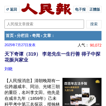
↺ 返回 
电子报
正體版
首页
分栏目
奇闻
文章
›
›
›
：
2025年7月27日
发表
人气：
90,072
天下奇谭（319） 李老先生一生行善 得子中探
花振兴家业
刘晓
【人民报消息】清朝晚期有一
位跨越咸丰、同治、光绪三朝
的重臣，名叫李文田。他先是
在咸丰九年（1859年）己未
科甲考中第三名探花，授翰林