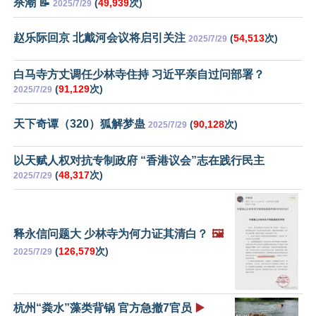
杀潮 📝
(
49,939
次)
2025/7/29
赵乐际回京 北戴河会议将启引关注
(
54,513
次)
2025/7/29
白马寺方丈调任少林寺住持 习近平亲自过问部署？
(
91,129
次)
2025/7/29
天下奇谭（320）狐解梦蛊
(
90,128
次)
2025/7/29
以天赋人权对抗专制政府 “香港议会”志在践行民主
(
48,317
次)
2025/7/29
释永信问题大 少林寺为何力证其清白？
🖼️
(
126,579
次)
2025/7/29
杭州“粪水”藻类背锅 官方急撤7官员
▶️