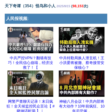
天下奇谭（354）怪鸟和小人
(
98,153
次)
2025/9/15
人民报视频:
中共严控VPN？翻墙有技
中共特勤局换人泄玄机！王
巧！全民信心崩塌，经济没
小洪爱将被撤、蔡奇接管安
救了！【
保核心？
网警严查聊天记录！末日疯
神秘八月会议！中共内部将
狂！全天候监控民众言论【 #
有大动作？10年前疯狂、10
晓坤话时局 】｜
年后悲催，