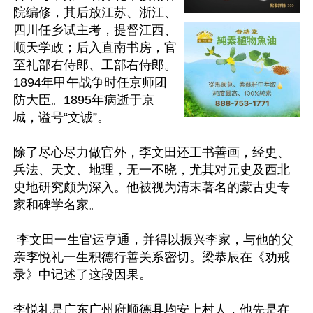
院编修，其后放江苏、浙江、
四川任乡试主考，提督江西、
顺天学政；后入直南书房，官
至礼部右侍郎、工部右侍郎。
1894年甲午战争时任京师团
防大臣。1895年病逝于京
城，谥号“文诚”。

除了尽心尽力做官外，李文田还工书善画，经史、
兵法、天文、地理，无一不晓，尤其对元史及西北
史地研究颇为深入。他被视为清末著名的蒙古史专
家和碑学名家。

 李文田一生官运亨通，并得以振兴李家，与他的父
亲李悦礼一生积德行善关系密切。梁恭辰在《劝戒
录》中记述了这段因果。

李悦礼是广东广州府顺德县均安上村人，他先是在