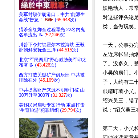
妖艳动人，常
美军封锁伊朗港口，中共“能源生
对这些评头论
命线”告急！
🖼️▶️
(
65,648
次)
类，当做玩笑。
猎杀全红婵全过程曝光 22名内鬼
名单流出 📝 (
52,246
次)
川普下令封锁霍尔木兹海峡 王毅
一天，公事办
赴朝鲜安抚金三胖 (
44,515
次)
左近床帐里抽
北京“军民两用”野心威胁美军印太
了。没多久，
布署 📝 (
43,426
次)
小吴的房门。
西方打造关键矿产俱乐部 中共被
排除在外 (
45,169
次)
子，大约有二
中共提高财产来源不明罪门槛 由
眼睛盯著小吴。
30万升至300万 (
31,327
次)
绍兴吴三，错
美移民局启动专案行动 重点打击
说：“绍兴吴三
“生育旅游”犯罪组织 (
29,794
次)
第二天，小吴
问他这话究竟