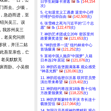
戏谑。一日，公
日学生刷爆卡潜逃
🖼️
📝 (
144,154
次)
门而去。少顷，
5. 七旬退党义工遇袭 退党中心呼
，急趋而进，至
吁维护信仰自由
🖼️
(
142,509
次)
寻绍兴吴三。误
6. 张雪峰之死与习近平的“三个志
愿”
🖼️
📝 (
122,479
次)
，我苏州吴三
7. 神韵艺术团成立20年 密苏里州
之，老吴究问所
政要褒奖道贺
🖼️
(
121,653
次)
形状，并汪二姑
8. “神韵世界一流” 纽约林肯中心
首场爆满
🖼️
(
121,252
次)
“此吾至亲也，亡
9. 富裕中国人抛弃“中国梦” 入籍
，老吴默默无
日本连2年居冠
🖼️
(
121,076
次)
床而卧。小吴彻
10. 神韵匹兹堡圆满落幕 观众感受
“神圣光辉”
🖼️
(
120,061
次)
11. 神韵莅临密尔沃基 联邦官员赞
演出带来希望
🖼️
(
119,402
次)
12. 神韵纽约将连演18场 数十位地
方政要颁褒奖
🖼️
(
118,225
次)
13. 神韵罗斯蒙特市开演 市长连十
载致贺信
🖼️
(
117,064
次)
14. 加国议员齐观神韵赞精彩 观众