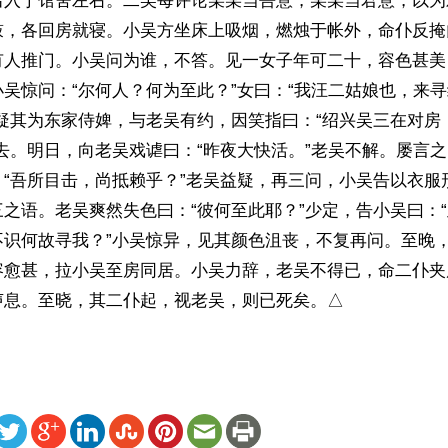
出入于馆舍左右。二吴每评论某某当吾意，某某当君意，以为
鼓，各回房就寝。小吴方坐床上吸烟，燃烛于帐外，命仆反掩
有人推门。小吴问为谁，不答。见一女子年可二十，容色甚美
吴惊问：“尔何人？何为至此？”女曰：“我汪二姑娘也，来
吴疑其为东家侍婢，与老吴有约，因笑指曰：“绍兴吴三在对房
去。明日，向老吴戏谑曰：“昨夜大快活。”老吴不解。屡言
：“吾所目击，尚抵赖乎？”老吴益疑，再三问，小吴告以衣服
之语。老吴爽然失色曰：“彼何至此耶？”少定，告小吴曰：
不识何故寻我？”小吴惊异，见其颜色沮丧，不复再问。至晚
容愈甚，拉小吴至房同居。小吴力辞，老吴不得已，命二仆夹
声息。至晓，其二仆起，视老吴，则已死矣。△
ww.renminbao.com/rmb/articles/2026/4/12/94835.html