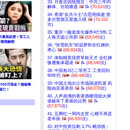
33. 月食吉凶线预言：中共三年内
解体、在劫难逃
🖼️
📝 (
70,510
次)
34. 香港“反共斗士”古思尧病逝 曾
多次焚烧五星旗入狱
🖼️
(
70,332
次)
35. 重庆一隧道发生爆炸4亡9伤 工
方最高机密！军工人
人每天提心吊胆
🖼️
(
69,549
次)
#禁闻解密
36. “张雪机车”的追梦和全红婵的
孝心
🖼️
(
68,834
次)
37. 体制精英排挤草根天才 全红婵
惨遭集体霸凌
🖼️
📝 (
68,540
次)
38. 中国有2亿二等劳工 工资回到
90年代
🖼️▶️
(
68,440
次)
39. 中国土地出让市场国进民退 风
500万现金？揭秘幕
险由韭菜承担
🖼️
📝 (
68,078
次)
逃亡！
40. 人声鼎沸的香港酒楼现熄火潮
谁破坏了香港的运势
🖼️
📝
(
67,870
次)
41. 五网红一周内去世 心梗不再是
老年病
🖼️
(
66,935
次)
42. 对中投资仅剩 3.7% 赖清德：