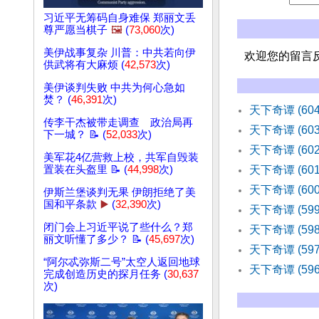
习近平无筹码自身难保 郑丽文丢
尊严愿当棋子
🖼️
(
73,060
次)
美伊战事复杂 川普：中共若向伊
欢迎您的留言
供武将有大麻烦 (
42,573
次)
美伊谈判失败 中共为何心急如
焚？ (
46,391
次)
天下奇谭 (6
传李干杰被带走调查 政治局再
天下奇谭 (60
下一城？ 📝 (
52,033
次)
天下奇谭 (60
美军花4亿营救上校，共军自毁装
置装在头盔里 📝 (
44,998
次)
天下奇谭 (60
天下奇谭 (60
伊斯兰堡谈判无果 伊朗拒绝了美
国和平条款
▶️
(
32,390
次)
天下奇谭 (5
闭门会上习近平说了些什么？郑
天下奇谭 (5
丽文听懂了多少？ 📝 (
45,697
次)
天下奇谭 (5
“阿尔忒弥斯二号”太空人返回地球
天下奇谭 (59
完成创造历史的探月任务 (
30,637
次)