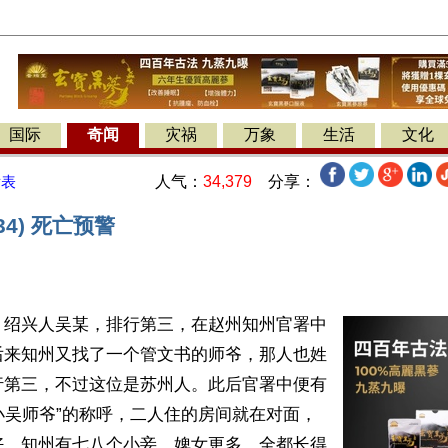
国际
奇闻
灾祸
万象
生活
文化
人气：
34,379
分享：
发表
34) 死亡预警
】绍兴人吴某，排行第三，在赵州知州官署中
后来知州又找了一个管文书的师爷，那人也姓
行第三，不过这位是苏州人。此后官署中便有
“小吴师爷”的称呼，二人住的房间就在对面，
好。知州有七八个小妾，婢女更多，全都长得