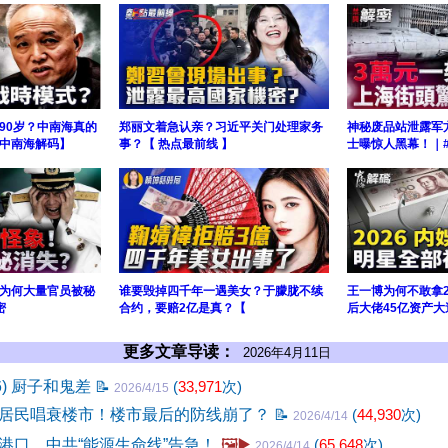
90岁？中南海真的
郑丽文着急认亲？习近平关门处理家务
神秘废品站泄露军
【中南海解码】
事？【 热点最前线 】
士曝惊人黑幕！｜
为何大量官员被秘
谁要毁掉四千年一遇美女？于朦胧不续
王一博为何不敢拿2
密
合约，要赔2亿是真？【
后大佬45亿资产大
更多文章导读：
2026年4月11日
6) 厨子和鬼差
📝
(
33,971
次)
2026/4/15
市居民唱衰楼市！楼市最后的防线崩了？
📝
(
44,930
次)
2026/4/14
港口，中共“能源生命线”告急！
🖼️▶️
(
65,648
次)
2026/4/14