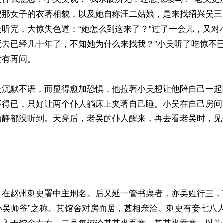
把那女子的衣著相貌，以及她自称汪二姑娘，是来找绍兴吴三
听完，大惊失色道：“她怎么到这来了？”过了一会儿，又对
死去已经几十年了，不知她为什么来找我？”小吴听了吃惊不
有再问。

吴沉默不语，而显得愈加恐惧，他拉著小吴想让他陪自己一起
不得已，只好让两个仆人躺床上夹著自己睡。小吴在自己房间
动静都没听到。天亮后，老吴的仆人醒来，再去看老吴时，见


，在赵州刺史署中主刑名。后又延一管书禀者，亦吴姓行三，
“小吴师爷”之称。其馆舍对房而居，甚相亲洽。刺史有妾七八