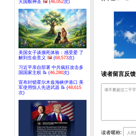
天国般神圣
🖼️
(
46,052
次)
美国女子谈濒死体验：感受爱 了
解到生命意义
🖼️
(
68,573
次)
习近平亲自部署 中共疯狂攻击多
国国家主权 📝 (
46,280
次)
读者留言反馈
宣布封锁霍尔木兹海峡伊港口 美
军使用惊人先进武器 📝 (
48,615
次)
读者暱称: