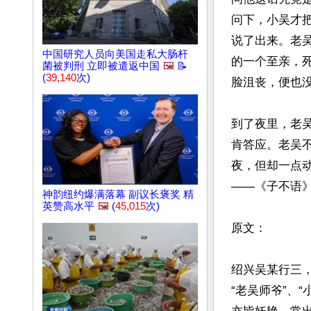
问下，小吴才
说了出来。老吴
中国研究人员向美国走私大肠杆
的一个至亲，
菌被判刑 立即被遣返中国
🖼️
📝
(
39,140
次)
脸沮丧，便也没
到了夜里，老
肯答应。老吴
夜，但却一点
——《子不语》
神韵纽约爆满落幕 副议长褒奖 精
英赞高水平
🖼️
(
45,015
次)
原文：

绍兴吴某行三
“老吴师爷”、