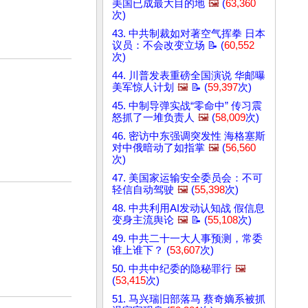
美国已成最大目的地
🖼️
(
63,360
次)
43. 中共制裁如对著空气挥拳 日本
议员：不会改变立场 📝 (
60,552
次)
44. 川普发表重磅全国演说 华邮曝
美军惊人计划
🖼️
📝 (
59,397
次)
45. 中制导弹实战“零命中” 传习震
怒抓了一堆负责人
🖼️
(
58,009
次)
46. 密访中东强调突发性 海格塞斯
对中俄暗动了如指掌
🖼️
(
56,560
次)
47. 美国家运输安全委员会：不可
轻信自动驾驶
🖼️
(
55,398
次)
48. 中共利用AI发动认知战 假信息
变身主流舆论
🖼️
📝 (
55,108
次)
49. 中共二十一大人事预测，常委
谁上谁下？ (
53,607
次)
50. 中共中纪委的隐秘罪行
🖼️
(
53,415
次)
51. 马兴瑞旧部落马 蔡奇嫡系被抓