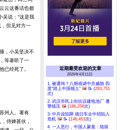
云云这番话也都
小吴说：“这是我
已，但见对方一
睡，小吴坚决不
，等著听了一
近期最受欢迎的文章
他已经死了。
2026年4月11日
1. 被通缉？八炯戏谑中共威胁 四
度“踏上中国领土”
🖼️
📝 (
283,751
次)
2. 武汉市民上街抗议建电池厂 遭
警镇压
🖼️
(
186,258
次)
苏州人。署有
3. 中共设陷阱 德日车企中招陷入
危机
🖼️
📝 (
146,453
次)
人，侍婢甚伙，
4. 一人恶行，中国人蒙羞：陆留