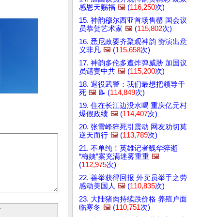
感恩天赐福
🖼️
(
116,250
次)
15. 神韵穆尔西亚首场售罄 国会议
员恭贺艺术家
🖼️
(
115,802
次)
16. 悉尼政要齐聚观神韵 赞演出意
义非凡
🖼️
(
115,658
次)
17. 神韵多伦多遭炸弹威胁 加国议
员谴责中共
🖼️
(
115,200
次)
18. 退役武警：我们最想把领导干
死
🖼️
📝 (
114,849
次)
19. 住在长江边没水喝 重庆亿元村
爆假政绩
🖼️
(
114,407
次)
20. 张雪峰猝死引震动 网友劝切莫
逆天而行
🖼️
(
113,789
次)
21. 不单纯！英雄记者魏华猝逝
“梅姨”案充满迷雾重重
🖼️
(
112,975
次)
22. 善举获得回报 外卖员举手之劳
感动美国人
🖼️
(
110,835
次)
23. 大陆猪肉持续跌价格 养殖户面
临寒冬
🖼️
(
110,751
次)