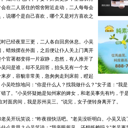
常会在二人居住的馆舍附近走动，二人每每会
足，说哪个是自己喜欢，哪个又是对方喜欢之


完时已经夜里三更，二人各自回房休息。小吴
烟，蜡烛摆在外面，之后便让仆人关上门离开
整个官署都变得一片寂静，忽然，有人推开了
小吴问是谁，却不见回答，抬头见有一个女
十来岁，容貌非常美，急匆匆走到床前，瞪起
小吴吃惊地问：“你是什么人？找我做什么？”女子道：“我
了错了。”小吴怀疑她是知州家的婢女，和老吴事先有约，于
在对面房间，我是苏州吴三。”说完，女子便转身离开了。

和老吴开玩笑说：“昨夜很快活吧。”老吴没听明白。小吴又说
是什么意思？小吴笑说：“我亲眼所见，还想抵赖吗？”老吴更