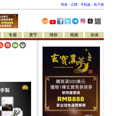
简体
-
正體
-
手机版
-
电子报
专题
寰宇
维权
视频
杂谈