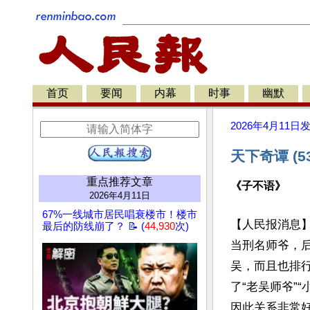
首页
要闻
内幕
时事
幽默
2026年4月11日
天下奇谭 (5
重点推荐文章
《子不语》
2026年4月11日
67%一线城市居民唱衰楼市！楼市
【人民报消息
最后的防线崩了？ 📝 (
44,930
次)
当刑名师爷，
吴，而且也排
了“老吴师爷”
因此关系非常