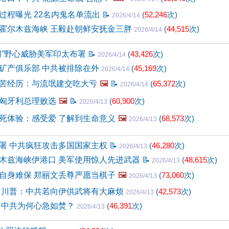
过程曝光 22名内鬼名单流出
📝
(
52,246
次)
2026/4/14
霍尔木兹海峡 王毅赴朝鲜安抚金三胖
(
44,515
次)
2026/4/14
用”野心威胁美军印太布署
📝
(
43,426
次)
2026/4/14
矿产俱乐部 中共被排除在外
(
45,169
次)
2026/4/14
苦经历：与流氓建交吃大亏
🖼️
📝
(
65,372
次)
2026/4/14
匈牙利总理败选
🖼️
📝
(
60,900
次)
2026/4/13
死体验：感受爱 了解到生命意义
🖼️
(
68,573
次)
2026/4/13
署 中共疯狂攻击多国国家主权
📝
(
46,280
次)
2026/4/13
木兹海峡伊港口 美军使用惊人先进武器
📝
(
48,615
次)
2026/4/13
自身难保 郑丽文丢尊严愿当棋子
🖼️
(
73,060
次)
2026/4/13
 川普：中共若向伊供武将有大麻烦
(
42,573
次)
2026/4/13
 中共为何心急如焚？
(
46,391
次)
2026/4/13