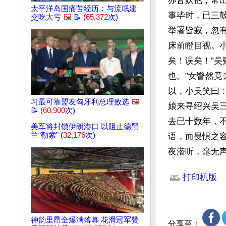
亦皆妖艳，常
太平洋岛国痛苦经历：与流氓建
事毕时，已三
交吃大亏
🖼️
📝 (
65,372
次)
举署皆寂，忽
床前瞪目视。小
矣！误矣！”
也。”女瞥然竟
以，小吴笑曰
习最可靠盟友匈牙利总理败选
🖼️
娘来寻绍兴吴三
📝 (
60,900
次)
去已十数年，
美军将封锁伊朗港口 以阻止德黑
兰“勒索” (
32,176
次)
语，而畏惧之
夜潜听，毫无
文章网址: http://w
打印机版
神韵里昂全爆满落幕 花滑冠军赞
分享至：