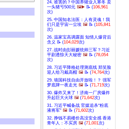
24. 谁害的？中国养猪业入寒冬 卖
一头猪亏500元
🖼️▶️
📝 (
106,961
次)
25. 中国知名法医：人有灵魂！我
们只是宇宙一尘埃
🖼️
📝 (
105,841
次)
26. 温家宝高调露面 知情人爆背后
含义 📝 (
104,029
次)
27. 战时由彭丽媛统帅三军？习近
平剧透惊天大秘密
🖼️
📝 (
78,054
次)
28. 习近平降格处理测底线 郑笑脸
迎人给习戴高帽
🖼️
📝 (
74,764
次)
29. 墙国科技自由开放啦！？ 强军
梦底牌一夜走光
🖼️
📝 (
71,719
次)
30. 爆炸又来了！济南一厂房爆炸
升起巨大火球
🖼️
(
71,642
次)
31. 习近平喊备战 官媒追杀“粉底
液将军”
🖼️
📝 (
71,602
次)
32. 挣钱不易楼价高没安全感 香港
青年人：不买房
🖼️
(
71,001
次)