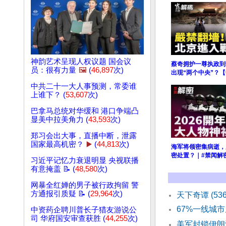
神韵艺术呈现人权议题 国会议
蔡奇拥护一尊执政到
员：很有力量
🖼️
(
46,897
次)
出现“两个中央”？
中共二十一大人事预测，常委谁
上谁下？ (
53,607
次)
巴拿马总统对华缓和 港口争端凸
显美中拉美角力 (
43,593
次)
郑习会出大事，直播中断，泄露
国家最高机密？
▶️
(
44,813
次)
海军将领密集病逝，
密处置？｜#禁闻解
习近平记忆力衰退明显 央视联播
有意掩盖 📝 (
48,580
次)
网暴全红婵的男子被行政拘留 警
方通报引质疑 📝 (
29,964
次)
天下奇谭 (53
67%一线城
中资药企聘川普长子猎友游说公
司 华府国安审查获胜 (
44,255
次)
美军封锁伊朗