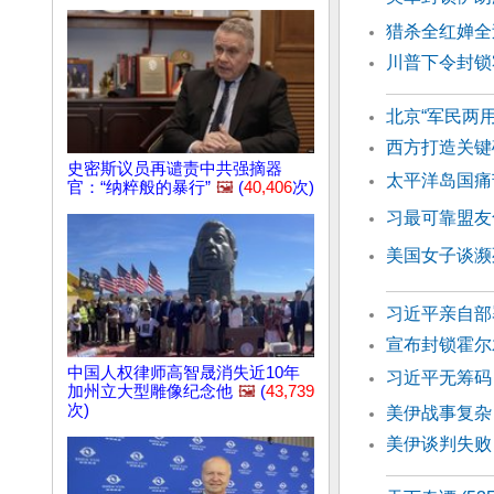
猎杀全红婵全
川普下令封锁
北京“军民两
西方打造关键
史密斯议员再谴责中共强摘器
太平洋岛国痛
官：“纳粹般的暴行”
🖼️
(
40,406
次)
习最可靠盟友
美国女子谈濒
习近平亲自部
宣布封锁霍尔
中国人权律师高智晟消失近10年
习近平无筹码
加州立大型雕像纪念他
🖼️
(
43,739
次)
美伊战事复杂
美伊谈判失败