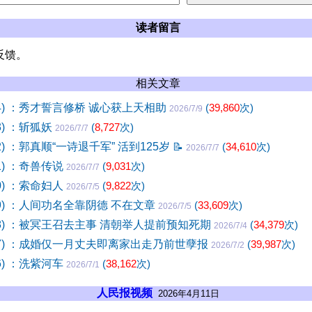
读者留言
反馈。
相关文章
04) ：秀才誓言修桥 诚心获上天相助
(
39,860
次)
2026/7/9
3) ：斩狐妖
(
8,727
次)
2026/7/7
2) ：郭真顺“一诗退千军” 活到125岁
📝
(
34,610
次)
2026/7/7
1) ：奇兽传说
(
9,031
次)
2026/7/7
0) ：索命妇人
(
9,822
次)
2026/7/5
99) ：人间功名全靠阴德 不在文章
(
33,609
次)
2026/7/5
98) ：被冥王召去主事 清朝举人提前预知死期
(
34,379
次)
2026/7/4
97) ：成婚仅一月丈夫即离家出走乃前世孽报
(
39,987
次)
2026/7/2
6) ：洗紫河车
(
38,162
次)
2026/7/1
人民报视频
2026年4月11日